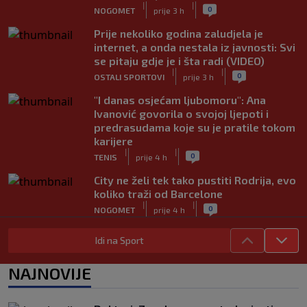
|
|
0
NOGOMET
prije 3 h
Prije nekoliko godina zaludjela je
internet, a onda nestala iz javnosti: Svi
se pitaju gdje je i šta radi (VIDEO)
|
|
0
OSTALI SPORTOVI
prije 3 h
"I danas osjećam ljubomoru": Ana
Ivanović govorila o svojoj ljepoti i
predrasudama koje su je pratile tokom
karijere
|
|
0
TENIS
prije 4 h
City ne želi tek tako pustiti Rodrija, evo
koliko traži od Barcelone
|
|
0
NOGOMET
prije 4 h
Rekorder G lige i NBA All-Star vikenda
Idi na Sport
potpisao za Gironu
|
|
0
KOŠARKA
prije 4 h
NAJNOVIJE
Ivan Toney optužen za napad u noćnom
klubu u Londonu