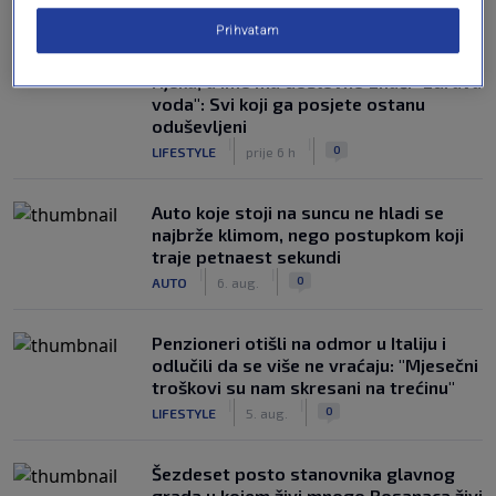
NAJČITANIJE
Prihvatam
Susjedi pišu o gradu u BiH na devet
rijeka, a ime mu doslovno znači "zdrava
voda": Svi koji ga posjete ostanu
oduševljeni
|
|
0
LIFESTYLE
prije 6 h
Auto koje stoji na suncu ne hladi se
najbrže klimom, nego postupkom koji
traje petnaest sekundi
|
|
0
AUTO
6. aug.
Penzioneri otišli na odmor u Italiju i
odlučili da se više ne vraćaju: "Mjesečni
troškovi su nam skresani na trećinu"
|
|
0
LIFESTYLE
5. aug.
Šezdeset posto stanovnika glavnog
grada u kojem živi mnogo Bosanaca živi