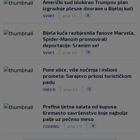
Američki sud blokirao Trumpov plan
izgradnje plesne dvorane u Bijeloj kući
|
|
0
SVIJET
prije 1 h
Bijela kuća razbjesnila fanove Marvela,
Spider-Manom promovirali
deportacije: Sramim se!
|
|
0
SVIJET
prije 2 h
Pune ulice, više noćenja i milioni
prometa: Sarajevo prkosi turističkom
padu
|
|
0
VIJESTI
prije 2 h
Prefina ljetna salata od kupusa:
Kremasto savršenstvo koje najbolje
paše uz pečeno meso
|
|
0
COOKING
prije 2 h