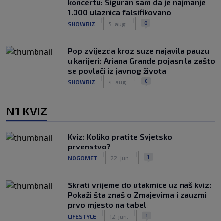
koncertu: Siguran sam da je najmanje
1.000 ulaznica falsifikovano
|
|
0
SHOWBIZ
5. aug.
Pop zvijezda kroz suze najavila pauzu
u karijeri: Ariana Grande pojasnila zašto
se povlači iz javnog života
|
|
0
SHOWBIZ
4. aug.
N1 KVIZ
Kviz: Koliko pratite Svjetsko
prvenstvo?
|
|
1
NOGOMET
22. jun.
Skrati vrijeme do utakmice uz naš kviz:
Pokaži šta znaš o Zmajevima i zauzmi
prvo mjesto na tabeli
|
|
1
LIFESTYLE
12. jun.