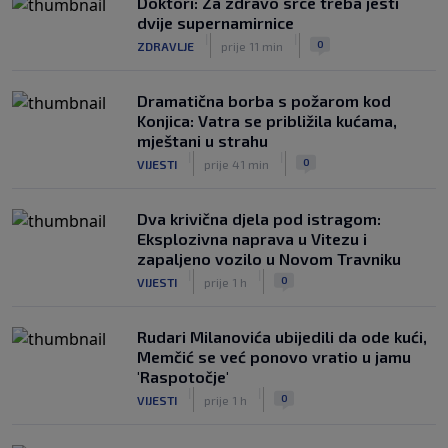
Doktori: Za zdravo srce treba jesti
|
|
0
NOGOMET
prije 4 h
dvije supernamirnice
|
|
0
ZDRAVLJE
prije 11 min
Dramatična borba s požarom kod
Konjica: Vatra se približila kućama,
mještani u strahu
|
|
0
VIJESTI
prije 41 min
Dva krivična djela pod istragom:
Eksplozivna naprava u Vitezu i
zapaljeno vozilo u Novom Travniku
|
|
0
VIJESTI
prije 1 h
Rudari Milanovića ubijedili da ode kući,
Memčić se već ponovo vratio u jamu
'Raspotočje'
|
|
0
VIJESTI
prije 1 h