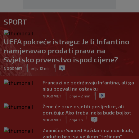
SPORT
UEFA pokreće istragu: Je li Infantino
namjeravao prodati prava na
Svjetsko prvenstvo ispod cijene?
|
|
0
NOGOMET
prije 12 min
Francuzi ne podržavaju Infantina, ali ga
nisu pozvali na ostavku
|
|
0
NOGOMET
prije 42 min
Žene će prve osjetiti posljedice, ali
poručuju: Ako treba, neka bude bojkot
|
|
0
NOGOMET
prije 1 h
Zvanično: Samed Baždar ima novi klub,
zadužio broj sa velikom "težinom"