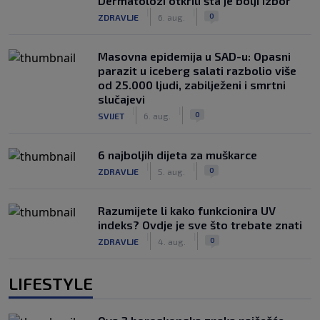
Dermatolozi otkrili šta je bolji izbor
|
|
0
ZDRAVLJE
6. aug.
Masovna epidemija u SAD-u: Opasni
parazit u iceberg salati razbolio više
od 25.000 ljudi, zabilježeni i smrtni
slučajevi
|
|
0
SVIJET
6. aug.
6 najboljih dijeta za muškarce
|
|
0
ZDRAVLJE
5. aug.
Razumijete li kako funkcionira UV
indeks? Ovdje je sve što trebate znati
|
|
0
ZDRAVLJE
4. aug.
LIFESTYLE