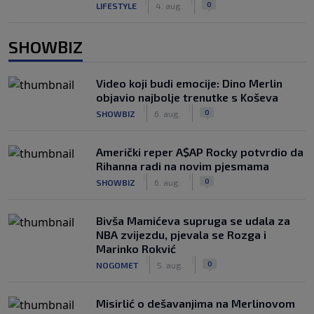
|
|
0
LIFESTYLE
4. aug.
SHOWBIZ
Video koji budi emocije: Dino Merlin
objavio najbolje trenutke s Koševa
|
|
0
SHOWBIZ
6. aug.
Američki reper A$AP Rocky potvrdio da
Rihanna radi na novim pjesmama
|
|
0
SHOWBIZ
6. aug.
Bivša Mamićeva supruga se udala za
NBA zvijezdu, pjevala se Rozga i
Marinko Rokvić
|
|
0
NOGOMET
5. aug.
Misirlić o dešavanjima na Merlinovom