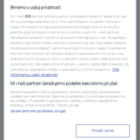
Brinemo o vašoj privatnosti
Oglas
Mi i naši
603
partneri pohranjujemo i pristupamo osobnim podacima, kao
što su pretraga web stranica ili lični identifikatori, na vašem računaru .
Odabir Prihvatam omogućava praćenje tehnologije kako bi se pružila
podrška dolje prikazanim svrhama na osnovu kojih mi i naši partneri
obrađujemo podatke Ukoliko je praćenje onemogućeno, neki od sadržaja i
reklama koje vidite možda neće biti relevantni za vas. Ovaj odabir postavki
možete ponovno odabrati i pritom promijeniti trenutni odabir ili pristanak
tako što ćete kliknuti na Upravljaj željenim postavkama link na dnu ove
web stranice [ili plutajuću ikonu u donjem lijevom dijelu web stranice, ako
je primjenjivo]. Vaš odabir će se mijenjati u okviru našeg Wеб локација. Za
više detalja, pogledajte Uredbu o postupanju s ličnim podacima.
Više
informacija o vašoj privatnosti
Mi i naši partneri obrađujemo podatke kako bismo pružali:
Oglas
Koristite podatke o tačnoj geolokaciji. Aktivno skenirajte karakteristike
uređaja radi identifikacije. Spremanje podataka i/ili pristupanje podacima
na uređaju. Prilagođeno oglašavanje i sadržaj, mjerenje oglašavanja i
sadržaja, istraživanje publike i razvoj usluga.
Spisak partnera (pružalaca usluga)
Prikaži svrhe