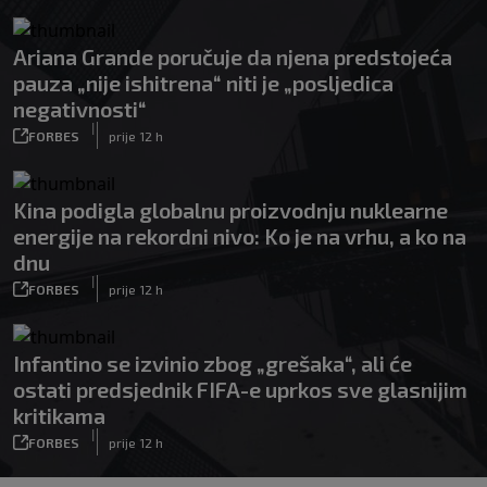
Ariana Grande poručuje da njena predstojeća
pauza „nije ishitrena“ niti je „posljedica
negativnosti“
|
FORBES
prije 12 h
Kina podigla globalnu proizvodnju nuklearne
energije na rekordni nivo: Ko je na vrhu, a ko na
dnu
|
FORBES
prije 12 h
Infantino se izvinio zbog „grešaka“, ali će
ostati predsjednik FIFA-e uprkos sve glasnijim
kritikama
|
FORBES
prije 12 h