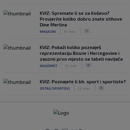
KVIZ: Spremate li se za Koševo?
Provjerite koliko dobro znate stihove
Dine Merlina
|
|
1
MAGAZIN
31. mar.
KVIZ: Pokaži koliko poznaješ
reprezentaciju Bosne i Hercegovine i
zauzmi prvo mjesto na tabeli navijača
|
|
0
NOGOMET
31. mar.
KVIZ: Poznajete li bh. sport i sportiste?
|
|
0
OSTALI SPORTOVI
23. mar.