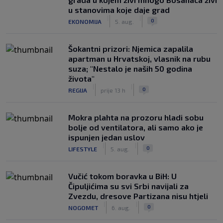
u stanovima koje daje grad
|
|
0
EKONOMIJA
5. aug.
Šokantni prizori: Njemica zapalila
apartman u Hrvatskoj, vlasnik na rubu
suza; "Nestalo je naših 50 godina
života"
|
|
0
REGIJA
prije 13 h
Mokra plahta na prozoru hladi sobu
bolje od ventilatora, ali samo ako je
ispunjen jedan uslov
|
|
0
LIFESTYLE
5. aug.
Vučić tokom boravka u BiH: U
Čipuljićima su svi Srbi navijali za
Zvezdu, dresove Partizana nisu htjeli
|
|
0
NOGOMET
6. aug.