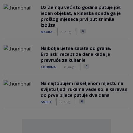
Uz Zemlju već sto godina putuje još
jedan objekat, a kineska sonda ga je
prošlog mjeseca prvi put snimila
izbliza
|
|
0
NAUKA
6. aug.
Najbolja ljetna salata od graha:
Brzinski recept za dane kada je
prevruće za kuhanje
|
|
0
COOKING
6. aug.
Na najtoplijem naseljenom mjestu na
svijetu ljudi rukama vade so, a karavan
do prve pijace putuje dva dana
|
|
0
SVIJET
5. aug.