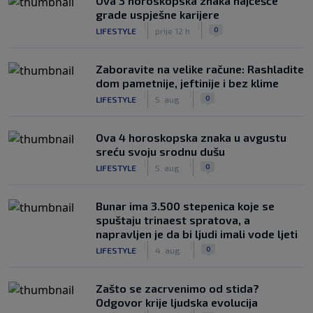
Ova 3 horoskopska znaka najčešće
grade uspješne karijere
|
|
0
LIFESTYLE
prije 12 h
Zaboravite na velike račune: Rashladite
dom pametnije, jeftinije i bez klime
|
|
0
LIFESTYLE
5. aug.
Ova 4 horoskopska znaka u avgustu
sreću svoju srodnu dušu
|
|
0
LIFESTYLE
5. aug.
Bunar imа 3.500 stepenica koje se
spuštaju trinaest spratova, a
napravljen je da bi ljudi imali vode ljeti
|
|
0
LIFESTYLE
4. aug.
Zašto se zacrvenimo od stida?
Odgovor krije ljudska evolucija