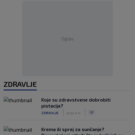
Oglas
ZDRAVLJE
Koje su zdravstvene dobrobiti
pistacija?
|
|
0
ZDRAVLJE
prije 4 h
Krema ili sprej za sunčanje?