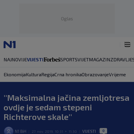
Oglas
NAJNOVIJE
VIJESTI
SPORT
SVIJET
MAGAZIN
ZDRAVLJE
Ekonomija
Kultura
Regija
Crna hronika
Obrazovanje
Vrijeme
''Maksimalna jačina zemljotresa
ovdje je sedam stepeni
Richterove skale''
0
N1 BiH
VIJESTI
|
27. nov. 2019. 10:31
>
11:30
|
|