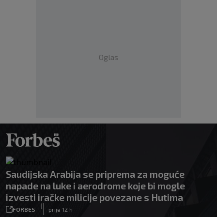
Oglas
Saudijska Arabija se priprema za moguće
napade na luke i aerodrome koje bi mogle
izvesti iračke milicije povezane s Hutima
|
FORBES
prije 12 h