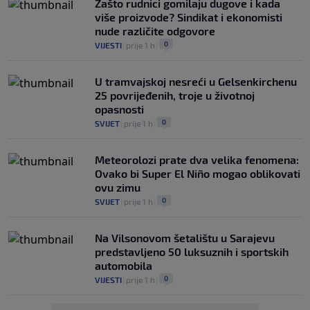
Zašto rudnici gomilaju dugove i kada
više proizvode? Sindikat i ekonomisti
nude različite odgovore
0
VIJESTI
|
prije 1 h
|
U tramvajskoj nesreći u Gelsenkirchenu
25 povrijeđenih, troje u životnoj
opasnosti
0
SVIJET
|
prije 1 h
|
Meteorolozi prate dva velika fenomena:
Ovako bi Super El Niño mogao oblikovati
ovu zimu
0
SVIJET
|
prije 1 h
|
Na Vilsonovom šetalištu u Sarajevu
predstavljeno 50 luksuznih i sportskih
automobila
0
VIJESTI
|
prije 1 h
|