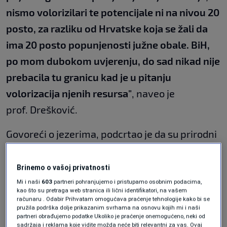
nismo volorizilari te potencijale ni na nivou 20
posto, za razliku od Hrvatske koja se žali da
ima 20 posto popunjenosti južne obale. BiH,
po mom dubokom uvjerenju, do sad nikad nije
prebacila tu granicu kad je u pitanju
volorizacija njenih resursa"
, naveo je
prof. Drešković.
Govoreći o jezerima, podcrtao je da su prirodni
dragulji.
Brinemo o vašoj privatnosti
"Kada govorimo o prirodnim i vještačkim
Mi i naši
603
partneri pohranjujemo i pristupamo osobnim podacima,
jezerskim akumulacijama, na nekih 180
kao što su pretraga web stranica ili lični identifikatori, na vašem
računaru . Odabir Prihvatam omogućava praćenje tehnologije kako bi se
kilometara kvadratnih ukupne površine se
pružila podrška dolje prikazanim svrhama na osnovu kojih mi i naši
partneri obrađujemo podatke Ukoliko je praćenje onemogućeno, neki od
računa da je taj potencijal. Velikim dijelom su
sadržaja i reklama koje vidite možda neće biti relevantni za vas. Ovaj