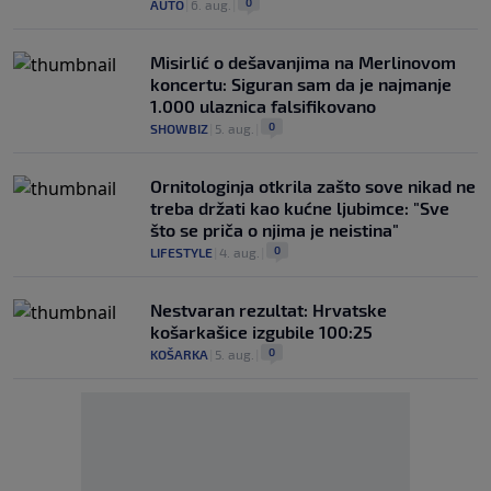
0
AUTO
|
6. aug.
|
Misirlić o dešavanjima na Merlinovom
koncertu: Siguran sam da je najmanje
1.000 ulaznica falsifikovano
0
SHOWBIZ
|
5. aug.
|
Ornitologinja otkrila zašto sove nikad ne
treba držati kao kućne ljubimce: "Sve
što se priča o njima je neistina"
0
LIFESTYLE
|
4. aug.
|
Nestvaran rezultat: Hrvatske
košarkašice izgubile 100:25
0
KOŠARKA
|
5. aug.
|