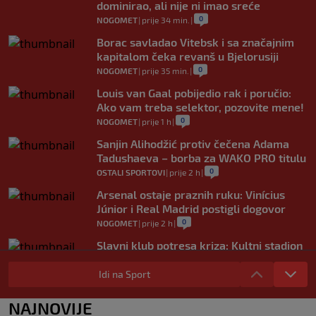
dominirao, ali nije ni imao sreće
0
NOGOMET
|
prije 34 min.
|
Borac savladao Vitebsk i sa značajnim
kapitalom čeka revanš u Bjelorusiji
0
NOGOMET
|
prije 35 min.
|
Louis van Gaal pobijedio rak i poručio:
Ako vam treba selektor, pozovite mene!
0
NOGOMET
|
prije 1 h
|
Sanjin Alihodžić protiv čečena Adama
Tadushaeva – borba za WAKO PRO titulu
0
OSTALI SPORTOVI
|
prije 2 h
|
Arsenal ostaje praznih ruku: Vinícius
Júnior i Real Madrid postigli dogovor
0
NOGOMET
|
prije 2 h
|
Slavni klub potresa kriza: Kultni stadion
u Italiji bit će prazan na početku sezone,
navijači objavili rat upravi
Idi na Sport
0
NOGOMET
|
prije 3 h
|
NAJNOVIJE
Izvinjenje s elementima prijetnje i