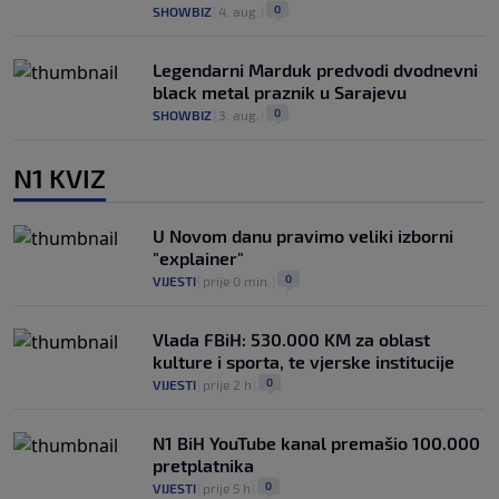
0
SHOWBIZ
|
4. aug.
|
Legendarni Marduk predvodi dvodnevni
black metal praznik u Sarajevu
0
SHOWBIZ
|
3. aug.
|
N1 KVIZ
U Novom danu pravimo veliki izborni
"explainer"
0
VIJESTI
|
prije 0 min.
|
Vlada FBiH: 530.000 KM za oblast
kulture i sporta, te vjerske institucije
0
VIJESTI
|
prije 2 h
|
N1 BiH YouTube kanal premašio 100.000
pretplatnika
0
VIJESTI
|
prije 5 h
|