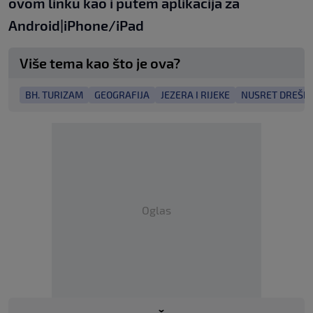
ovom linku
kao i putem aplikacija za
An
droid
|
iPhone/iPad
Više tema kao što je ova?
BH. TURIZAM
GEOGRAFIJA
JEZERA I RIJEKE
NUSRET DREŠK
Oglas