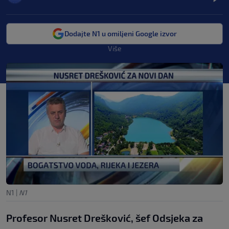
Dodajte N1 u omiljeni Google izvor
Više
N1
|
N1
Profesor Nusret Drešković, šef Odsjeka za