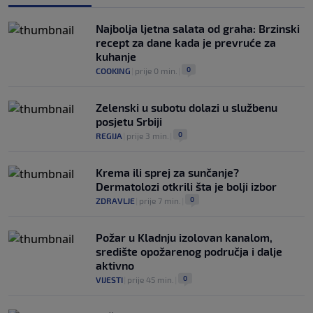
„gomila slabića“ u UEFA-i
0
NOGOMET
|
prije 3 h
|
Najbolja ljetna salata od graha: Brzinski
recept za dane kada je prevruće za
kuhanje
0
COOKING
|
prije 0 min.
|
Zelenski u subotu dolazi u službenu
posjetu Srbiji
0
REGIJA
|
prije 3 min.
|
Krema ili sprej za sunčanje?
Dermatolozi otkrili šta je bolji izbor
0
ZDRAVLJE
|
prije 7 min.
|
Požar u Kladnju izolovan kanalom,
središte opožarenog područja i dalje
aktivno
0
VIJESTI
|
prije 45 min.
|