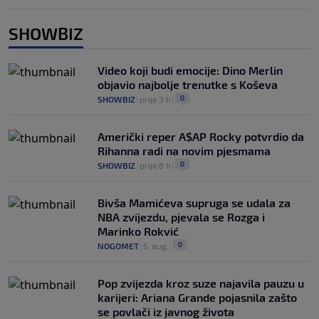
SHOWBIZ
Video koji budi emocije: Dino Merlin
objavio najbolje trenutke s Koševa
0
SHOWBIZ
|
prije 3 h
|
Američki reper A$AP Rocky potvrdio da
Rihanna radi na novim pjesmama
0
SHOWBIZ
|
prije 6 h
|
Bivša Mamićeva supruga se udala za
NBA zvijezdu, pjevala se Rozga i
Marinko Rokvić
0
NOGOMET
|
5. aug.
|
Pop zvijezda kroz suze najavila pauzu u
karijeri: Ariana Grande pojasnila zašto
se povlači iz javnog života