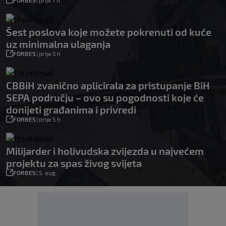
FORBES
|
prije 1 h
Šest poslova koje možete pokrenuti od kuće
uz minimalna ulaganja
FORBES
|
prije 5 h
CBBiH zvanično aplicirala za pristupanje BiH
SEPA području – ovo su pogodnosti koje će
donijeti građanima i privredi
FORBES
|
prije 5 h
Milijarder i holivudska zvijezda u najvećem
projektu za spas živog svijeta
FORBES
|
5. aug.