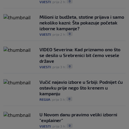
0
VIJESTI
|
prije 2 h
|
Milioni iz budžeta, stotine prijava i samo
nekoliko kazni: Šta pokazuje početak
izborne kampanje?
0
VIJESTI
|
prije 2 h
|
VIDEO Severina: Kad priznamo ono što
se desilo u Srebrenici bit ćemo vesele
države
0
VIJESTI
|
prije 3 h
|
Vučić najavio izbore u Srbiji: Podnijet ću
ostavku prije nego što krenem u
kampanju
0
REGIJA
|
prije 3 h
|
U Novom danu pravimo veliki izborni
"explainer"
0
VIJESTI
|
prije 3 h
|