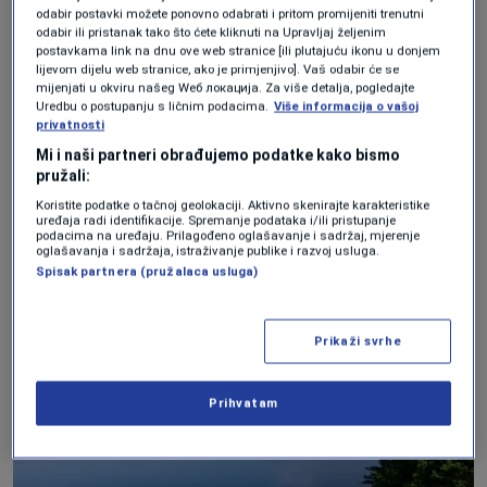
odabir postavki možete ponovno odabrati i pritom promijeniti trenutni
vještačka akumulacija, prije svega
odabir ili pristanak tako što ćete kliknuti na Upravljaj željenim
postavkama link na dnu ove web stranice [ili plutajuću ikonu u donjem
akumulacije nastale za potrebne proizvodnje
lijevom dijelu web stranice, ako je primjenjivo]. Vaš odabir će se
mijenjati u okviru našeg Wеб локација. Za više detalja, pogledajte
električne energije, i u tom smislu, zadnjih
Uredbu o postupanju s ličnim podacima.
Više informacija o vašoj
privatnosti
godina, nisu registrovani nikakvi problemi
Mi i naši partneri obrađujemo podatke kako bismo
vezani za zdravstveni status posjetilaca. Nije
pružali:
to turistička propaganda koju ja forsiram,
Koristite podatke o tačnoj geolokaciji. Aktivno skenirajte karakteristike
uređaja radi identifikacije. Spremanje podataka i/ili pristupanje
nego naše su rijeke i jezera izuzetno čisti,
podacima na uređaju. Prilagođeno oglašavanje i sadržaj, mjerenje
oglašavanja i sadržaja, istraživanje publike i razvoj usluga.
prirodni dragulji koji nude rekreaciju, sport,
Spisak partnera (pružalaca usluga)
uživanje i tome slično
", istaknuo je prof.
Drešković.
Prikaži svrhe
Prihvatam