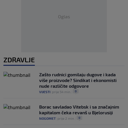
Oglas
ZDRAVLJE
Zašto rudnici gomilaju dugove i kada
više proizvode? Sindikat i ekonomisti
nude različite odgovore
0
VIJESTI
|
prije 54 min.
|
Borac savladao Vitebsk i sa značajnim
kapitalom čeka revanš u Bjelorusiji
0
NOGOMET
|
prije 2 min.
|