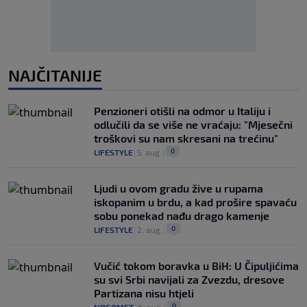
NAJČITANIJE
Penzioneri otišli na odmor u Italiju i
odlučili da se više ne vraćaju: "Mjesečni
troškovi su nam skresani na trećinu"
0
LIFESTYLE
|
5. aug.
|
Ljudi u ovom gradu žive u rupama
iskopanim u brdu, a kad prošire spavaću
sobu ponekad nađu drago kamenje
0
LIFESTYLE
|
2. aug.
|
Vučić tokom boravka u BiH: U Čipuljićima
su svi Srbi navijali za Zvezdu, dresove
Partizana nisu htjeli
0