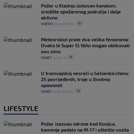
Požar u Kladnju izolovan kanalom,
središte opožarenog područja i dalje
aktivno
0
VIJESTI
|
prije 38 min.
|
Meteorolozi prate dva velika fenomena:
Ovako bi Super El Niño mogao oblikovati
ovu zimu
0
SVIJET
|
prije 1 h
|
U tramvajskoj nesreći u Gelsenkirchenu
25 povrijeđenih, troje u životnoj
opasnosti
0
SVIJET
|
prije 54 min.
|
LIFESTYLE
Požar izazvao odrone kod Konjica,
kamenje padalo na M-17 i oštetilo vozila