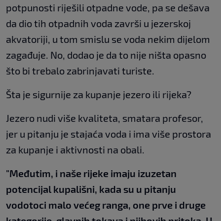
potpunosti riješili otpadne vode, pa se dešava
da dio tih otpadnih voda završi u jezerskoj
akvatoriji, u tom smislu se voda nekim dijelom
zagađuje. No, dodao je da to nije ništa opasno
što bi trebalo zabrinjavati turiste.
Šta je sigurnije za kupanje jezero ili rijeka?
Jezero nudi više kvaliteta, smatara profesor,
jer u pitanju je stajaća voda i ima više prostora
za kupanje i aktivnosti na obali.
"Međutim, i naše rijeke imaju izuzetan
potencijal kupališni, kada su u pitanju
vodotoci malo većeg ranga, one prve i druge
kategorije, glavnih tokava i njihovih pritoka. U