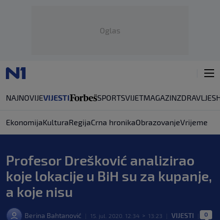
Oglas
NAJNOVIJE
VIJESTI
SPORT
SVIJET
MAGAZIN
ZDRAVLJE
S
Ekonomija
Kultura
Regija
Crna hronika
Obrazovanje
Vrijeme
Profesor Drešković analizirao
koje lokacije u BiH su za kupanje,
a koje nisu
0
Berina Bahtanović
VIJESTI
|
15. jul. 2020. 12:34
>
13:23
|
|