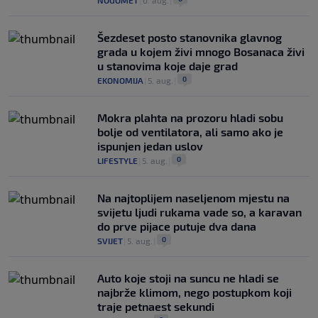
NOGOMET
|
6. aug.
|
Šezdeset posto stanovnika glavnog
grada u kojem živi mnogo Bosanaca živi
u stanovima koje daje grad
0
EKONOMIJA
|
5. aug.
|
Mokra plahta na prozoru hladi sobu
bolje od ventilatora, ali samo ako je
ispunjen jedan uslov
0
LIFESTYLE
|
5. aug.
|
Na najtoplijem naseljenom mjestu na
svijetu ljudi rukama vade so, a karavan
do prve pijace putuje dva dana
0
SVIJET
|
5. aug.
|
Auto koje stoji na suncu ne hladi se
najbrže klimom, nego postupkom koji
traje petnaest sekundi