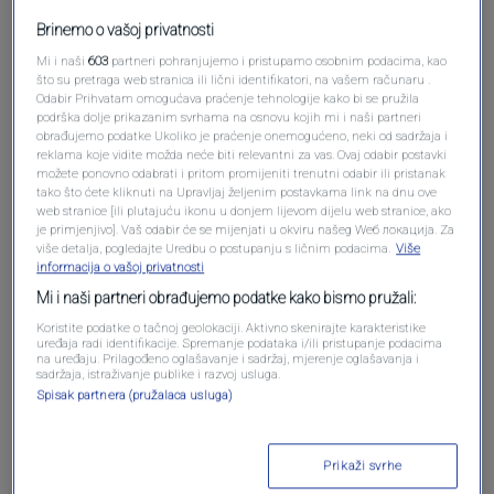
Brinemo o vašoj privatnosti
Mi i naši
603
partneri pohranjujemo i pristupamo osobnim podacima, kao
što su pretraga web stranica ili lični identifikatori, na vašem računaru .
Odabir Prihvatam omogućava praćenje tehnologije kako bi se pružila
Oglas
podrška dolje prikazanim svrhama na osnovu kojih mi i naši partneri
obrađujemo podatke Ukoliko je praćenje onemogućeno, neki od sadržaja i
reklama koje vidite možda neće biti relevantni za vas. Ovaj odabir postavki
možete ponovno odabrati i pritom promijeniti trenutni odabir ili pristanak
tako što ćete kliknuti na Upravljaj željenim postavkama link na dnu ove
web stranice [ili plutajuću ikonu u donjem lijevom dijelu web stranice, ako
je primjenjivo]. Vaš odabir će se mijenjati u okviru našeg Wеб локација. Za
više detalja, pogledajte Uredbu o postupanju s ličnim podacima.
Više
informacija o vašoj privatnosti
Mi i naši partneri obrađujemo podatke kako bismo pružali:
Koristite podatke o tačnoj geolokaciji. Aktivno skenirajte karakteristike
uređaja radi identifikacije. Spremanje podataka i/ili pristupanje podacima
na uređaju. Prilagođeno oglašavanje i sadržaj, mjerenje oglašavanja i
sadržaja, istraživanje publike i razvoj usluga.
Oglas
Spisak partnera (pružalaca usluga)
Prikaži svrhe