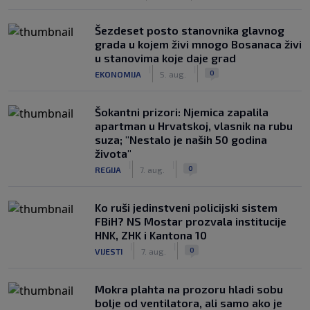
Šezdeset posto stanovnika glavnog
grada u kojem živi mnogo Bosanaca živi
u stanovima koje daje grad
|
|
0
EKONOMIJA
5. aug.
Šokantni prizori: Njemica zapalila
apartman u Hrvatskoj, vlasnik na rubu
suza; "Nestalo je naših 50 godina
života"
|
|
0
REGIJA
7. aug.
Ko ruši jedinstveni policijski sistem
FBiH? NS Mostar prozvala institucije
HNK, ZHK i Kantona 10
|
|
0
VIJESTI
7. aug.
Mokra plahta na prozoru hladi sobu
bolje od ventilatora, ali samo ako je