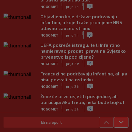
|
|
0
NOGOMET
prije 1 h
Objavljeno koje države podržavaju
Infantina, a koje traže promjene: HNS
odavno zauzeo stranu
|
|
0
NOGOMET
prije 1 h
UEFA pokreće istragu: Je li Infantino
namjeravao prodati prava na Svjetsko
prvenstvo ispod cijene?
|
|
0
NOGOMET
prije 2 h
Francuzi ne podržavaju Infantina, ali ga
nisu pozvali na ostavku
|
|
0
NOGOMET
prije 2 h
Žene će prve osjetiti posljedice, ali
poručuju: Ako treba, neka bude bojkot
|
|
0
NOGOMET
prije 3 h
Zvanično: Samed Baždar ima novi klub,
Idi na Sport
zadužio broj sa velikom "težinom"
|
|
0
NOGOMET
prije 5 h