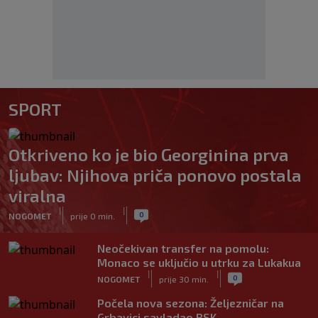
SPORT
Otkriveno ko je bio Georginina prva
ljubav: Njihova priča ponovo postala
viralna
|
|
0
NOGOMET
prije 0 min.
Neočekivan transfer na pomolu:
Monaco se uključio u utrku za Lukakua
|
|
0
NOGOMET
prije 30 min.
Počela nova sezona: Željezničar na
Grbavici savladao BSK