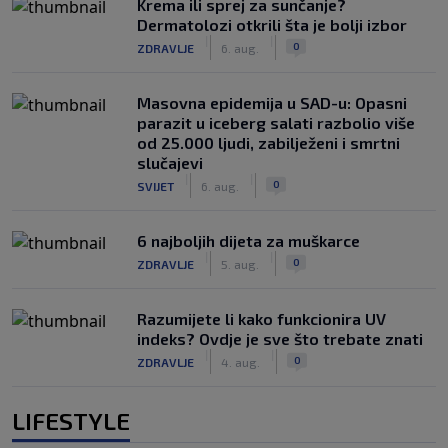
Krema ili sprej za sunčanje?
Dermatolozi otkrili šta je bolji izbor
|
|
0
ZDRAVLJE
6. aug.
Masovna epidemija u SAD-u: Opasni
parazit u iceberg salati razbolio više
od 25.000 ljudi, zabilježeni i smrtni
slučajevi
|
|
0
SVIJET
6. aug.
6 najboljih dijeta za muškarce
|
|
0
ZDRAVLJE
5. aug.
Razumijete li kako funkcionira UV
indeks? Ovdje je sve što trebate znati
|
|
0
ZDRAVLJE
4. aug.
LIFESTYLE