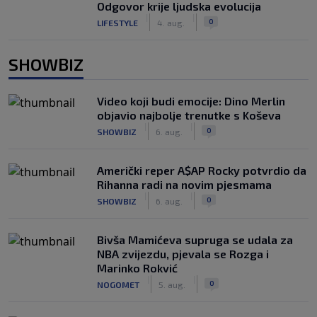
Odgovor krije ljudska evolucija
|
|
0
LIFESTYLE
4. aug.
SHOWBIZ
Video koji budi emocije: Dino Merlin
objavio najbolje trenutke s Koševa
|
|
0
SHOWBIZ
6. aug.
Američki reper A$AP Rocky potvrdio da
Rihanna radi na novim pjesmama
|
|
0
SHOWBIZ
6. aug.
Bivša Mamićeva supruga se udala za
NBA zvijezdu, pjevala se Rozga i
Marinko Rokvić
|
|
0
NOGOMET
5. aug.