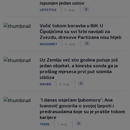
ispunjen jedan uslov
|
|
0
LIFESTYLE
5. aug.
Vučić tokom boravka u BiH: U
Čipuljićima su svi Srbi navijali za
Zvezdu, dresove Partizana nisu htjeli
|
|
0
NOGOMET
6. aug.
Uz Zemlju već sto godina putuje još
jedan objekat, a kineska sonda ga je
prošlog mjeseca prvi put snimila
izbliza
|
|
0
NAUKA
6. aug.
"I danas osjećam ljubomoru": Ana
Ivanović govorila o svojoj ljepoti i
predrasudama koje su je pratile tokom
karijere
|
|
0
TENIS
7. aug.