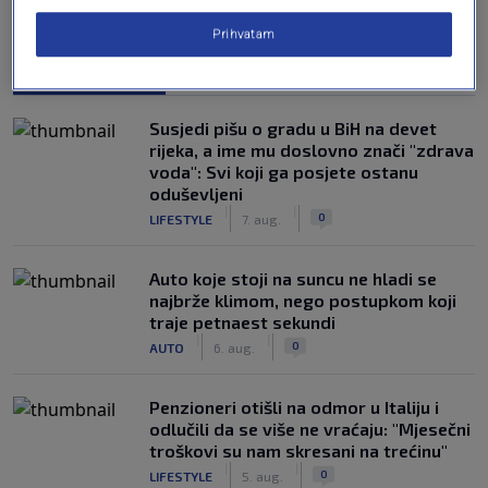
Prihvatam
NAJČITANIJE
Susjedi pišu o gradu u BiH na devet
rijeka, a ime mu doslovno znači "zdrava
voda": Svi koji ga posjete ostanu
oduševljeni
|
|
0
LIFESTYLE
7. aug.
Auto koje stoji na suncu ne hladi se
najbrže klimom, nego postupkom koji
traje petnaest sekundi
|
|
0
AUTO
6. aug.
Penzioneri otišli na odmor u Italiju i
odlučili da se više ne vraćaju: "Mjesečni
troškovi su nam skresani na trećinu"
|
|
0
LIFESTYLE
5. aug.