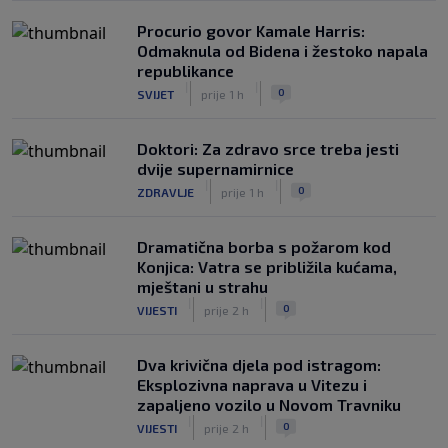
Procurio govor Kamale Harris:
Odmaknula od Bidena i žestoko napala
republikance
|
|
0
SVIJET
prije 1 h
Doktori: Za zdravo srce treba jesti
dvije supernamirnice
|
|
0
ZDRAVLJE
prije 1 h
Dramatična borba s požarom kod
Konjica: Vatra se približila kućama,
mještani u strahu
|
|
0
VIJESTI
prije 2 h
Dva krivična djela pod istragom:
Eksplozivna naprava u Vitezu i
zapaljeno vozilo u Novom Travniku
|
|
0
VIJESTI
prije 2 h