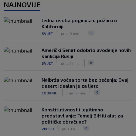
NAJNOVIJE
Prije nekoliko godina zaludjela je
internet, a onda nestala iz javnosti: Svi
Jedna osoba poginula u požaru u
se pitaju gdje je i šta radi (VIDEO)
Kaliforniji
|
|
0
OSTALI SPORTOVI
prije 5 h
|
|
0
SVIJET
prije 0 min.
Američki Senat odobrio uvođenje novih
sankcija Rusiji
|
|
0
SVIJET
prije 7 min.
Najbrža voćna torta bez pečenja: Ovaj
desert idealan je za ljeto
|
|
0
COOKING
prije 12 min.
Konstitutivnost i legitimno
predstavljanje: Temelj BiH ili alat za
političke obračune?
|
|
0
VIJESTI
prije 1 h