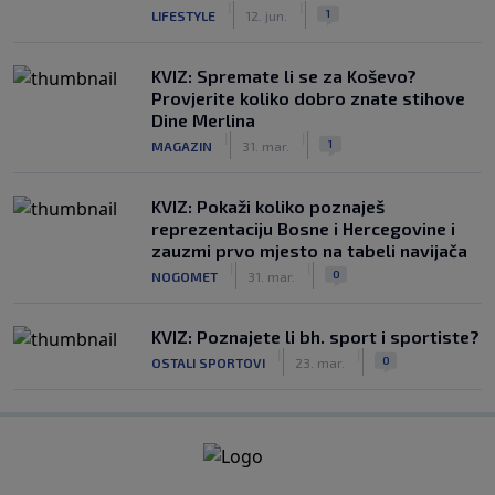
|
|
1
LIFESTYLE
12. jun.
KVIZ: Spremate li se za Koševo?
Provjerite koliko dobro znate stihove
Dine Merlina
|
|
1
MAGAZIN
31. mar.
KVIZ: Pokaži koliko poznaješ
reprezentaciju Bosne i Hercegovine i
zauzmi prvo mjesto na tabeli navijača
|
|
0
NOGOMET
31. mar.
KVIZ: Poznajete li bh. sport i sportiste?
|
|
0
OSTALI SPORTOVI
23. mar.