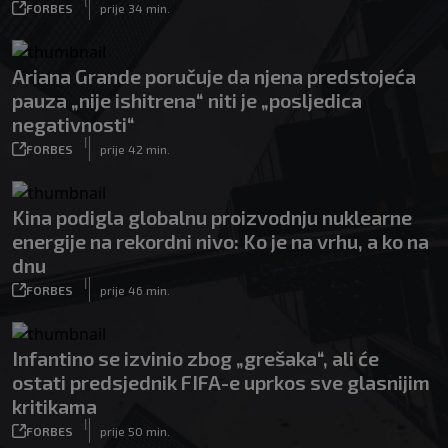
|
FORBES
prije 34 min.
Ariana Grande poručuje da njena predstojeća
pauza „nije ishitrena“ niti je „posljedica
negativnosti“
|
FORBES
prije 42 min.
Kina podigla globalnu proizvodnju nuklearne
energije na rekordni nivo: Ko je na vrhu, a ko na
dnu
|
FORBES
prije 46 min.
Infantino se izvinio zbog „grešaka“, ali će
ostati predsjednik FIFA-e uprkos sve glasnijim
kritikama
|
FORBES
prije 50 min.