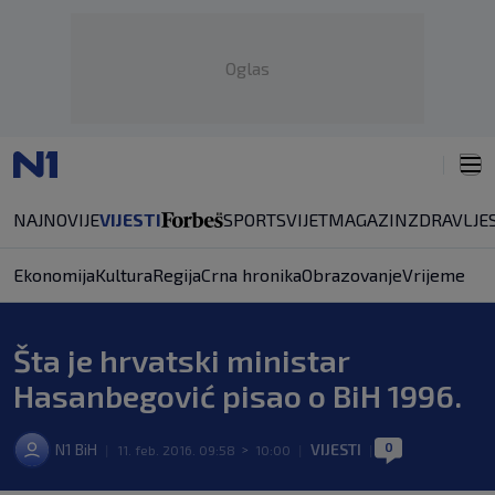
Oglas
NAJNOVIJE
VIJESTI
SPORT
SVIJET
MAGAZIN
ZDRAVLJE
Ekonomija
Kultura
Regija
Crna hronika
Obrazovanje
Vrijeme
Šta je hrvatski ministar
Hasanbegović pisao o BiH 1996.
0
N1 BiH
VIJESTI
|
11. feb. 2016. 09:58
>
10:00
|
|