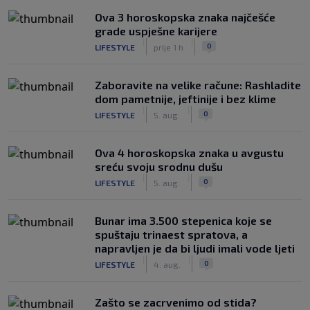
Ova 3 horoskopska znaka najčešće
grade uspješne karijere
|
|
0
LIFESTYLE
prije 1 h
Zaboravite na velike račune: Rashladite
dom pametnije, jeftinije i bez klime
|
|
0
LIFESTYLE
5. aug.
Ova 4 horoskopska znaka u avgustu
sreću svoju srodnu dušu
|
|
0
LIFESTYLE
5. aug.
Bunar imа 3.500 stepenica koje se
spuštaju trinaest spratova, a
napravljen je da bi ljudi imali vode ljeti
|
|
0
LIFESTYLE
4. aug.
Zašto se zacrvenimo od stida?