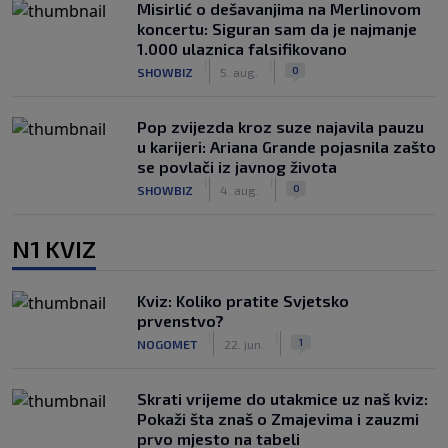
Misirlić o dešavanjima na Merlinovom
koncertu: Siguran sam da je najmanje
1.000 ulaznica falsifikovano
|
|
0
SHOWBIZ
5. aug.
Pop zvijezda kroz suze najavila pauzu
u karijeri: Ariana Grande pojasnila zašto
se povlači iz javnog života
|
|
0
SHOWBIZ
4. aug.
N1 KVIZ
Kviz: Koliko pratite Svjetsko
prvenstvo?
|
|
1
NOGOMET
22. jun.
Skrati vrijeme do utakmice uz naš kviz:
Pokaži šta znaš o Zmajevima i zauzmi
prvo mjesto na tabeli