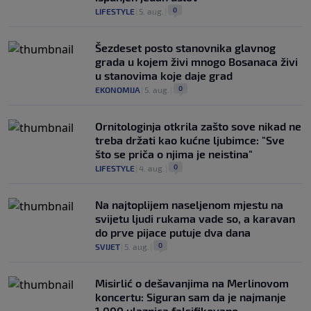
0
LIFESTYLE
|
5. aug.
|
Šezdeset posto stanovnika glavnog
grada u kojem živi mnogo Bosanaca živi
u stanovima koje daje grad
0
EKONOMIJA
|
5. aug.
|
Ornitologinja otkrila zašto sove nikad ne
treba držati kao kućne ljubimce: "Sve
što se priča o njima je neistina"
0
LIFESTYLE
|
4. aug.
|
Na najtoplijem naseljenom mjestu na
svijetu ljudi rukama vade so, a karavan
do prve pijace putuje dva dana
0
SVIJET
|
5. aug.
|
Misirlić o dešavanjima na Merlinovom
koncertu: Siguran sam da je najmanje
1.000 ulaznica falsifikovano