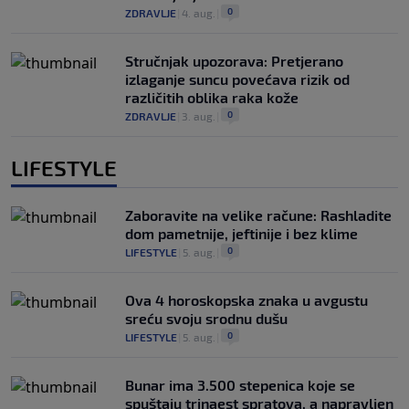
0
ZDRAVLJE
|
4. aug.
|
Stručnjak upozorava: Pretjerano
izlaganje suncu povećava rizik od
različitih oblika raka kože
0
ZDRAVLJE
|
3. aug.
|
LIFESTYLE
Zaboravite na velike račune: Rashladite
dom pametnije, jeftinije i bez klime
0
LIFESTYLE
|
5. aug.
|
Ova 4 horoskopska znaka u avgustu
sreću svoju srodnu dušu
0
LIFESTYLE
|
5. aug.
|
Bunar imа 3.500 stepenica koje se
spuštaju trinaest spratova, a napravljen