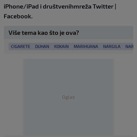
iPhone/iPad
i društvenih
mreža
Twitter
|
Facebook.
Više tema kao što je ova?
CIGARETE
DUHAN
KOKAIN
MARIHUANA
NARGILA
NARK
Oglas