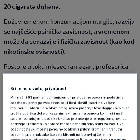
20
cigareta duhana.
Duževremenom konzumacijom nargile,
razvija
se najčešće psihička zavisnost, a vremenom
može
da se razvije i fizička zavisnost (kao kod
nikotinske ovisnosti).
Pošto je u toku mjesec ramazan, profesorica
Dizdarević ja naglasila da ovi štetni efekti
postaju još veći kod postača koji konzumira
Brinemo o vašoj privatnosti
nargilu.
Mi i naši
603
partneri pohranjujemo i pristupamo osobnim podacima,
kao što su pretraga web stranica ili lični identifikatori, na vašem
računaru . Odabir Prihvatam omogućava praćenje tehnologije kako bi se
"Za vrijeme posta organizam se isuši i oslabi
pružila podrška dolje prikazanim svrhama na osnovu kojih mi i naši
partneri obrađujemo podatke Ukoliko je praćenje onemogućeno, neki od
zbog apstinencije postača od konzumiranja
sadržaja i reklama koje vidite možda neće biti relevantni za vas. Ovaj
odabir postavki možete ponovno odabrati i pritom promijeniti trenutni
hrane i
tečnosti. To dovodi do isušivanja i
odabir ili pristanak tako što ćete kliknuti na Upravljaj željenim
postavkama link na dnu ove web stranice [ili plutajuću ikonu u donjem