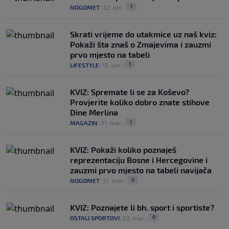
1
NOGOMET
|
22. jun.
|
Skrati vrijeme do utakmice uz naš kviz:
Pokaži šta znaš o Zmajevima i zauzmi
prvo mjesto na tabeli
1
LIFESTYLE
|
12. jun.
|
KVIZ: Spremate li se za Koševo?
Provjerite koliko dobro znate stihove
Dine Merlina
1
MAGAZIN
|
31. mar.
|
KVIZ: Pokaži koliko poznaješ
reprezentaciju Bosne i Hercegovine i
zauzmi prvo mjesto na tabeli navijača
0
NOGOMET
|
31. mar.
|
KVIZ: Poznajete li bh. sport i sportiste?
0
OSTALI SPORTOVI
|
23. mar.
|