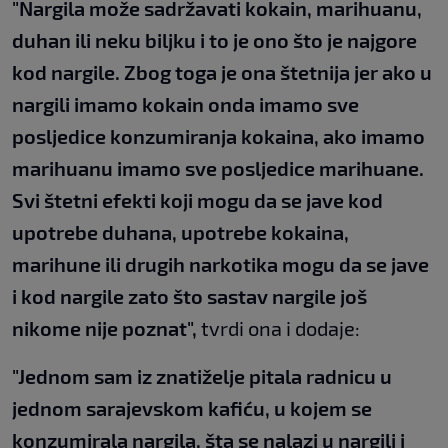
"Nargila može sadržavati kokain, marihuanu,
duhan ili neku biljku i to je ono što je najgore
kod nargile. Zbog toga je ona štetnija jer ako u
nargili imamo kokain onda imamo sve
posljedice konzumiranja kokaina, ako imamo
marihuanu imamo sve posljedice marihuane.
Svi
štetni efekti koji mogu da se jave kod
upotrebe duhana, upotrebe kokaina,
marihune ili
drugih narkotika mogu da se jave
i kod nargile zato što sastav nargile još
nikome nije
poznat",
tvrdi ona i dodaje:
"Jednom sam iz znatiželje pitala radnicu u
jednom sarajevskom kafiću, u kojem se
konzumirala
nargila, šta se nalazi u nargili i