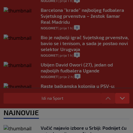
0
NOGOMET
|
prije 1 h
|
Barcelona "krade" najboljeg fudbalera
Svjetskog prvenstva – žestok šamar
Real Madridu
0
NOGOMET
|
prije 1 h
|
Bio je najbolji igrač Svjetskog prvenstva,
bavio se i tenisom, a sada je postao novi
selektor Urugvaja
0
NOGOMET
|
prije 1 h
|
Ubijen David Owori (27), jedan od
najboljih fudbalera Ugande
0
NOGOMET
|
prije 2 h
|
Raste balkanska kolonija u PSV-u:
Reprezentativac Srbije stigao kod
Perišića i Bajraktarevića
Idi na Sport
0
NOGOMET
|
prije 2 h
|
NAJNOVIJE
Real Madrid je oborio rekord!
Talentovani ofanzivac za 135 miliona
eura stigao na Santiago Bernabeu
Vučić najavio izbore u Srbiji: Podnijet ću
0
NOGOMET
|
prije 3 h
|