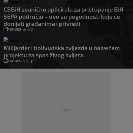
CBBiH zvanično aplicirala za pristupanje BiH
SEPA području – ovo su pogodnosti koje će
donijeti građanima i privredi
FORBES
|
prije 5 h
Milijarder i holivudska zvijezda u najvećem
projektu za spas živog svijeta
FORBES
|
5. aug.
Oglas