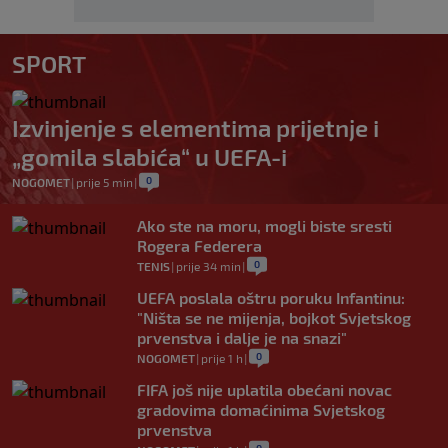
SPORT
Izvinjenje s elementima prijetnje i
„gomila slabića“ u UEFA-i
0
NOGOMET
|
prije 5 min
|
Ako ste na moru, mogli biste sresti
Rogera Federera
0
TENIS
|
prije 34 min
|
UEFA poslala oštru poruku Infantinu:
"Ništa se ne mijenja, bojkot Svjetskog
prvenstva i dalje je na snazi"
0
NOGOMET
|
prije 1 h
|
FIFA još nije uplatila obećani novac
gradovima domaćinima Svjetskog
prvenstva