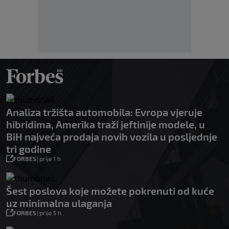
Analiza tržišta automobila: Evropa vjeruje
hibridima, Amerika traži jeftinije modele, u
BiH najveća prodaja novih vozila u posljednje
tri godine
FORBES
|
prije 1 h
Šest poslova koje možete pokrenuti od kuće
uz minimalna ulaganja
FORBES
|
prije 5 h