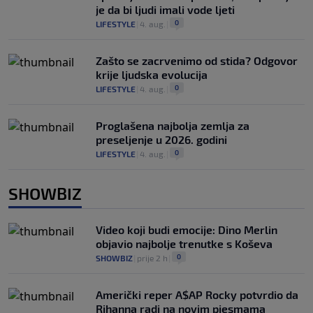
je da bi ljudi imali vode ljeti
0
LIFESTYLE
|
4. aug.
|
Zašto se zacrvenimo od stida? Odgovor
krije ljudska evolucija
0
LIFESTYLE
|
4. aug.
|
Proglašena najbolja zemlja za
preseljenje u 2026. godini
0
LIFESTYLE
|
4. aug.
|
SHOWBIZ
Video koji budi emocije: Dino Merlin
objavio najbolje trenutke s Koševa
0
SHOWBIZ
|
prije 2 h
|
Američki reper A$AP Rocky potvrdio da
Rihanna radi na novim pjesmama