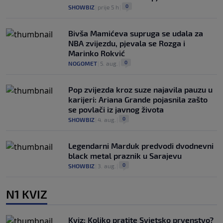
0
SHOWBIZ
|
prije 5 h
|
Bivša Mamićeva supruga se udala za
NBA zvijezdu, pjevala se Rozga i
Marinko Rokvić
0
NOGOMET
|
5. aug.
|
Pop zvijezda kroz suze najavila pauzu u
karijeri: Ariana Grande pojasnila zašto
se povlači iz javnog života
0
SHOWBIZ
|
4. aug.
|
Legendarni Marduk predvodi dvodnevni
black metal praznik u Sarajevu
0
SHOWBIZ
|
3. aug.
|
N1 KVIZ
Kviz: Koliko pratite Svjetsko prvenstvo?