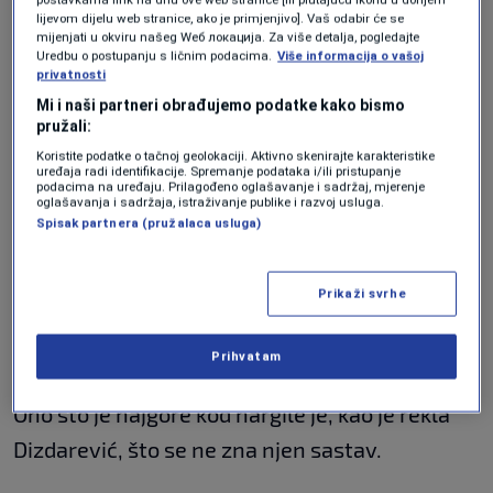
sluznica disajnih puteva. Te isušene sluznice
lijevom dijelu web stranice, ako je primjenjivo]. Vaš odabir će se
disajnih
puteva su podložnije različitim
mijenjati u okviru našeg Wеб локација. Za više detalja, pogledajte
Uredbu o postupanju s ličnim podacima.
Više informacija o vašoj
zagađenjima, različitim štetnim materijama
privatnosti
Mi i naši partneri obrađujemo podatke kako bismo
gdje dolazi do
iritacije grla, disajnih puteva,
pružali:
kašlja, otežanog disanja pa čak i muke i
Koristite podatke o tačnoj geolokaciji. Aktivno skenirajte karakteristike
uređaja radi identifikacije. Spremanje podataka i/ili pristupanje
povraćanja",
kazala je za N1.
podacima na uređaju. Prilagođeno oglašavanje i sadržaj, mjerenje
oglašavanja i sadržaja, istraživanje publike i razvoj usluga.
Štetnija od duhana
Spisak partnera (pružalaca usluga)
Dim ima dvije faze svoga razvoja, aerosolnu i
Prikaži svrhe
gasovitu.
Aerosolna faza kod nargile je 200
Prihvatam
puta jača od aerosolne faze cigarete.
Ono što je najgore kod nargile je, kao je rekla
Dizdarević, što se ne zna njen sastav.