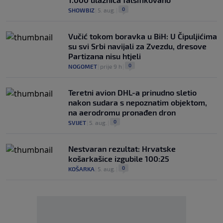
0
SHOWBIZ
|
5. aug.
|
Vučić tokom boravka u BiH: U Čipuljićima
su svi Srbi navijali za Zvezdu, dresove
Partizana nisu htjeli
0
NOGOMET
|
prije 9 h
|
Teretni avion DHL-a prinudno sletio
nakon sudara s nepoznatim objektom,
na aerodromu pronađen dron
0
SVIJET
|
5. aug.
|
Nestvaran rezultat: Hrvatske
košarkašice izgubile 100:25
0
KOŠARKA
|
5. aug.
|