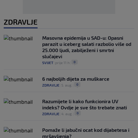
ZDRAVLJE
Masovna epidemija u SAD-u: Opasni
parazit u iceberg salati razbolio više od
25.000 ljudi, zabilježeni i smrtni
slučajevi
0
SVIJET
|
prije 11 h
|
6 najboljih dijeta za muškarce
0
ZDRAVLJE
|
5. aug.
|
Razumijete li kako funkcionira UV
indeks? Ovdje je sve što trebate znati
0
ZDRAVLJE
|
4. aug.
|
Pomaže li jabučni ocat kod dijabetesa i
mršavljenja?