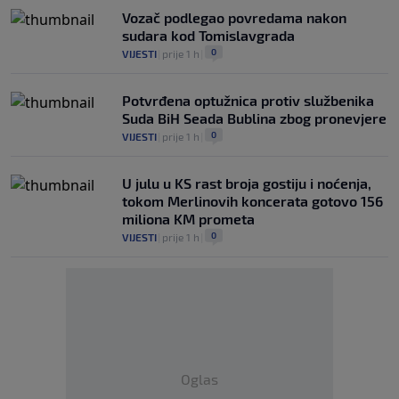
Vozač podlegao povredama nakon
sudara kod Tomislavgrada
0
VIJESTI
|
prije 1 h
|
Potvrđena optužnica protiv službenika
Suda BiH Seada Bublina zbog pronevjere
0
VIJESTI
|
prije 1 h
|
U julu u KS rast broja gostiju i noćenja,
tokom Merlinovih koncerata gotovo 156
miliona KM prometa
0
VIJESTI
|
prije 1 h
|
Oglas