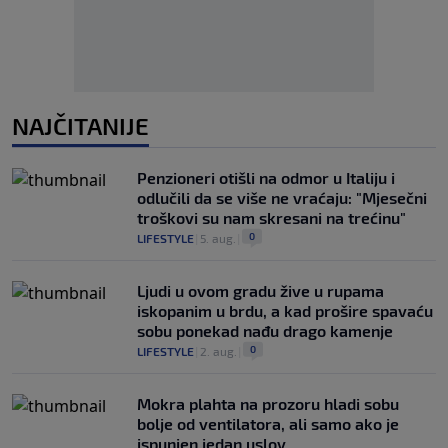
NAJČITANIJE
Penzioneri otišli na odmor u Italiju i
odlučili da se više ne vraćaju: "Mjesečni
troškovi su nam skresani na trećinu"
0
LIFESTYLE
|
5. aug.
|
Ljudi u ovom gradu žive u rupama
iskopanim u brdu, a kad prošire spavaću
sobu ponekad nađu drago kamenje
0
LIFESTYLE
|
2. aug.
|
Mokra plahta na prozoru hladi sobu
bolje od ventilatora, ali samo ako je
ispunjen jedan uslov