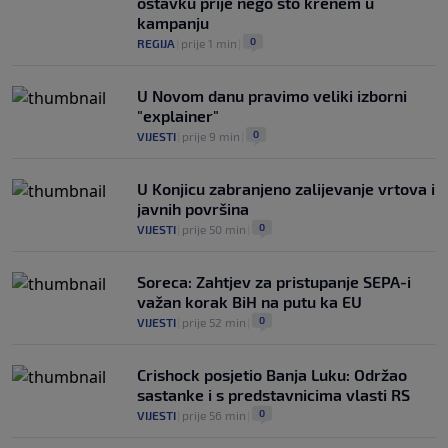
ostavku prije nego što krenem u
kampanju
0
REGIJA
|
prije 1 min
|
U Novom danu pravimo veliki izborni
"explainer"
0
VIJESTI
|
prije 9 min
|
U Konjicu zabranjeno zalijevanje vrtova i
javnih površina
0
VIJESTI
|
prije 50 min
|
Soreca: Zahtjev za pristupanje SEPA-i
važan korak BiH na putu ka EU
0
VIJESTI
|
prije 52 min
|
Crishock posjetio Banja Luku: Održao
sastanke i s predstavnicima vlasti RS
0
VIJESTI
|
prije 56 min
|