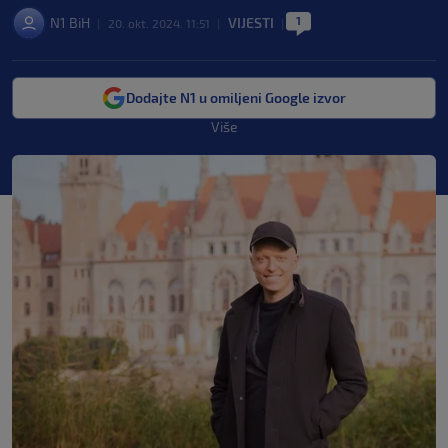
1
N1 BiH
VIJESTI
|
20. okt. 2024. 11:51
|
|
Dodajte N1 u omiljeni Google izvor
Više