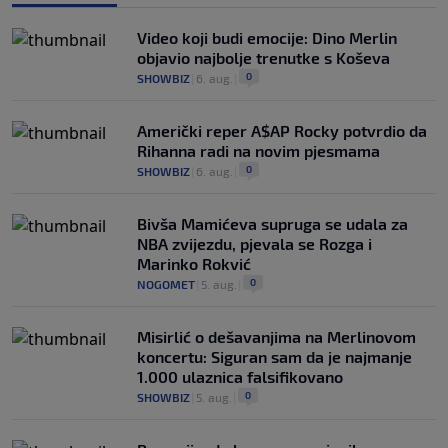
Video koji budi emocije: Dino Merlin
objavio najbolje trenutke s Koševa
0
SHOWBIZ
|
6. aug.
|
Američki reper A$AP Rocky potvrdio da
Rihanna radi na novim pjesmama
0
SHOWBIZ
|
6. aug.
|
Bivša Mamićeva supruga se udala za
NBA zvijezdu, pjevala se Rozga i
Marinko Rokvić
0
NOGOMET
|
5. aug.
|
Misirlić o dešavanjima na Merlinovom
koncertu: Siguran sam da je najmanje
1.000 ulaznica falsifikovano
0
SHOWBIZ
|
5. aug.
|