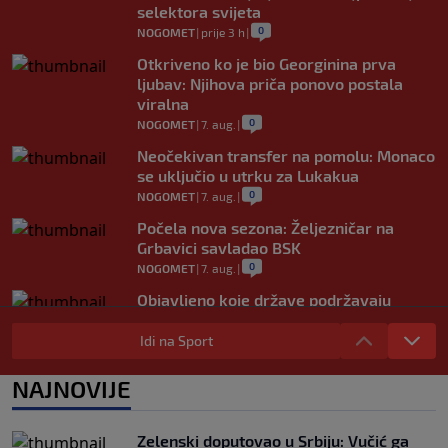
selektora svijeta
0
NOGOMET
|
prije 3 h
|
Otkriveno ko je bio Georginina prva
ljubav: Njihova priča ponovo postala
viralna
0
NOGOMET
|
7. aug.
|
Neočekivan transfer na pomolu: Monaco
se uključio u utrku za Lukakua
0
NOGOMET
|
7. aug.
|
Počela nova sezona: Željezničar na
Grbavici savladao BSK
0
NOGOMET
|
7. aug.
|
Objavljeno koje države podržavaju
Infantina, a koje traže promjene: HNS
odavno zauzeo stranu
Idi na Sport
0
NOGOMET
|
7. aug.
|
NAJNOVIJE
UEFA pokreće istragu: Je li Infantino
namjeravao prodati prava na Svjetsko
prvenstvo ispod cijene?
Zelenski doputovao u Srbiju: Vučić ga