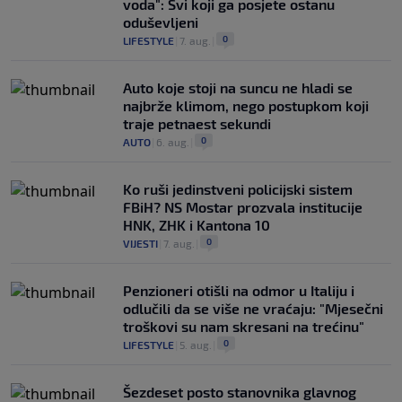
voda": Svi koji ga posjete ostanu
oduševljeni
0
LIFESTYLE
|
7. aug.
|
Auto koje stoji na suncu ne hladi se
najbrže klimom, nego postupkom koji
traje petnaest sekundi
0
AUTO
|
6. aug.
|
Ko ruši jedinstveni policijski sistem
FBiH? NS Mostar prozvala institucije
HNK, ZHK i Kantona 10
0
VIJESTI
|
7. aug.
|
Penzioneri otišli na odmor u Italiju i
odlučili da se više ne vraćaju: "Mjesečni
troškovi su nam skresani na trećinu"
0
LIFESTYLE
|
5. aug.
|
Šezdeset posto stanovnika glavnog