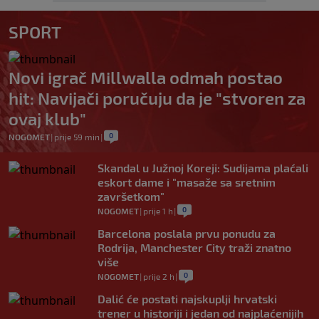
SPORT
Novi igrač Millwalla odmah postao
hit: Navijači poručuju da je "stvoren za
ovaj klub"
0
NOGOMET
|
prije 59 min
|
Skandal u Južnoj Koreji: Sudijama plaćali
eskort dame i "masaže sa sretnim
završetkom"
0
NOGOMET
|
prije 1 h
|
Barcelona poslala prvu ponudu za
Rodrija, Manchester City traži znatno
više
0
NOGOMET
|
prije 2 h
|
Dalić će postati najskuplji hrvatski
trener u historiji i jedan od najplaćenijih