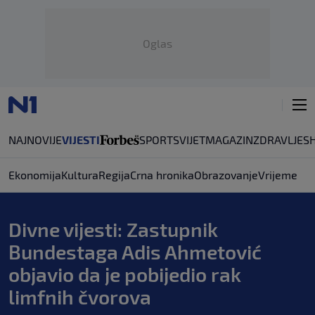
Oglas
NAJNOVIJE
VIJESTI
SPORT
SVIJET
MAGAZIN
ZDRAVLJE
S
Ekonomija
Kultura
Regija
Crna hronika
Obrazovanje
Vrijeme
Divne vijesti: Zastupnik
Bundestaga Adis Ahmetović
objavio da je pobijedio rak
limfnih čvorova