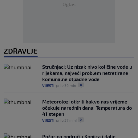
Oglas
ZDRAVLJE
Stručnjaci: Uz nizak nivo količine vode u
rijekama, najveći problem netretirane
komunalne otpadne vode
0
VIJESTI
|
prije 39 min
|
Meteorolozi otkrili kakvo nas vrijeme
očekuje narednih dana: Temperatura do
41 stepen
0
VIJESTI
|
prije 37 min
|
Požar na području Konjica i dalje