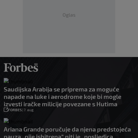
Oglas
Saudijska Arabija se priprema za moguće
napade na luke i aerodrome koje bi mogle
izvesti iračke milicije povezane s Hutima
FORBES
|
7. aug.
Ariana Grande poručuje da njena predstojeća
pauza „nije ishitrena“ niti je „posljedica