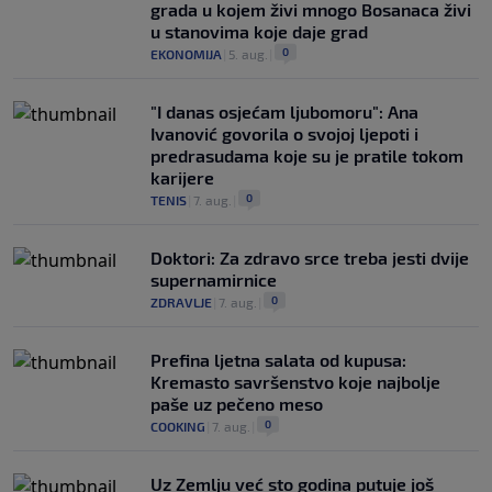
grada u kojem živi mnogo Bosanaca živi
u stanovima koje daje grad
0
EKONOMIJA
|
5. aug.
|
"I danas osjećam ljubomoru": Ana
Ivanović govorila o svojoj ljepoti i
predrasudama koje su je pratile tokom
karijere
0
TENIS
|
7. aug.
|
Doktori: Za zdravo srce treba jesti dvije
supernamirnice
0
ZDRAVLJE
|
7. aug.
|
Prefina ljetna salata od kupusa:
Kremasto savršenstvo koje najbolje
paše uz pečeno meso
0
COOKING
|
7. aug.
|
Uz Zemlju već sto godina putuje još