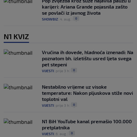
Pop zvijezda kroz suze najavila pauzu u
karijeri: Ariana Grande pojasnila zašto
se povlači iz javnog života
0
SHOWBIZ
|
4. aug.
|
N1 KVIZ
Vrućina ih dovede, hladnoća iznenadi: Na
poznatom bh. izletištu usred ljeta svega
pet stepeni
0
VIJESTI
|
prije 3 h
|
Nestabilno vrijeme uz visoke
temperature: Nakon pljuskova stiže novi
toplotni val
0
VIJESTI
|
prije 3 h
|
N1 BiH YouTube kanal premašio 100.000
pretplatnika
0
VIJESTI
|
6. aug.
|