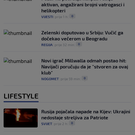
aktivan, angažirani brojni vatrogasci i
helikopteri
0
VIJESTI
|
prije 1 h
|
Zelenski doputovao u Srbiju: Vučić ga
dočekao večerom u Beogradu
0
REGIJA
|
prije 32 min
|
Novi igrač Millwalla odmah postao hit:
Navijači poručuju da je "stvoren za ovaj
klub"
0
NOGOMET
|
prije 59 min
|
LIFESTYLE
Rusija pojačala napade na Kijev: Ukrajini
nedostaje streljiva za Patriote
0
SVIJET
|
prije 2 h
|