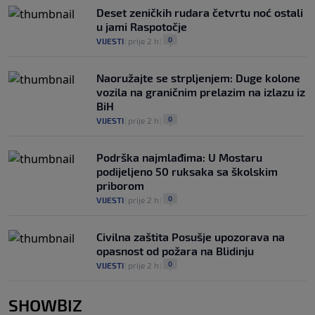
Deset zeničkih rudara četvrtu noć ostali
u jami Raspotočje
0
VIJESTI
|
prije 2 h
|
Naoružajte se strpljenjem: Duge kolone
vozila na graničnim prelazim na izlazu iz
BiH
0
VIJESTI
|
prije 2 h
|
Podrška najmlađima: U Mostaru
podijeljeno 50 ruksaka sa školskim
priborom
0
VIJESTI
|
prije 2 h
|
Civilna zaštita Posušje upozorava na
opasnost od požara na Blidinju
0
VIJESTI
|
prije 2 h
|
SHOWBIZ