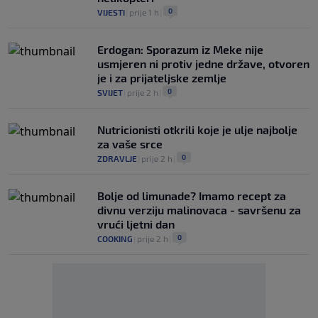
0
VIJESTI
|
prije 1 h
|
Erdogan: Sporazum iz Meke nije
usmjeren ni protiv jedne države, otvoren
je i za prijateljske zemlje
0
SVIJET
|
prije 2 h
|
Nutricionisti otkrili koje je ulje najbolje
za vaše srce
0
ZDRAVLJE
|
prije 2 h
|
Bolje od limunade? Imamo recept za
divnu verziju malinovaca - savršenu za
vrući ljetni dan
0
COOKING
|
prije 2 h
|