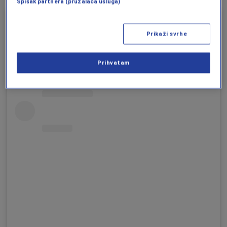
Spisak partnera (pružalaca usluga)
Prikaži svrhe
Prihvatam