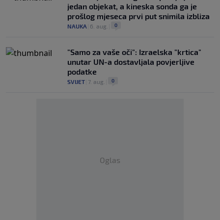
jedan objekat, a kineska sonda ga je
prošlog mjeseca prvi put snimila izbliza
0
NAUKA
|
6. aug.
|
"Samo za vaše oči": Izraelska "krtica"
unutar UN-a dostavljala povjerljive
podatke
0
SVIJET
|
7. aug.
|
Oglas