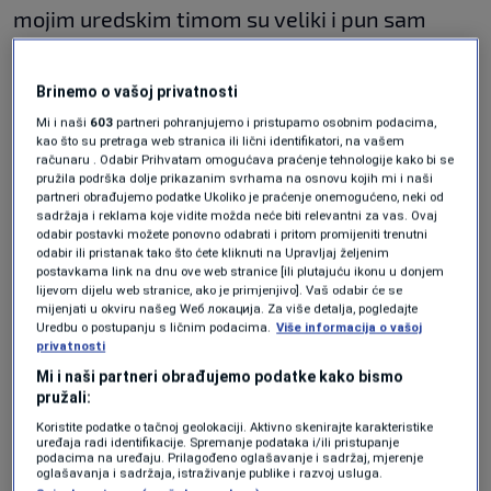
mojim uredskim timom su veliki i pun sam
snage i samopouzdanja. Činjenica da ovo mogu
objaviti danas ima veze s tim da sam osjećao
Brinemo o vašoj privatnosti
podršku svih vas tokom ovog vremena.
Mi i naši
603
partneri pohranjujemo i pristupamo osobnim podacima,
kao što su pretraga web stranica ili lični identifikatori, na vašem
Pročitao sam svaku vašu poruku, svi su
računaru . Odabir Prihvatam omogućava praćenje tehnologije kako bi se
pružila podrška dolje prikazanim svrhama na osnovu kojih mi i naši
pridonijeli mom ozdravljenju. Htio bih vam
partneri obrađujemo podatke Ukoliko je praćenje onemogućeno, neki od
sadržaja i reklama koje vidite možda neće biti relevantni za vas. Ovaj
puno zahvaliti na tome. Sljedeći korak je
odabir postavki možete ponovno odabrati i pritom promijeniti trenutni
odabir ili pristanak tako što ćete kliknuti na Upravljaj željenim
postupni povratak u vrlo turbulentnu i
postavkama link na dnu ove web stranice [ili plutajuću ikonu u donjem
lijevom dijelu web stranice, ako je primjenjivo]. Vaš odabir će se
ponekad ludu svakodnevicu. To je povratak
mijenjati u okviru našeg Wеб локација. Za više detalja, pogledajte
Uredbu o postupanju s ličnim podacima.
Više informacija o vašoj
malim koracima", rekao je Ahmetović.
privatnosti
Mi i naši partneri obrađujemo podatke kako bismo
pružali:
Koristite podatke o tačnoj geolokaciji. Aktivno skenirajte karakteristike
uređaja radi identifikacije. Spremanje podataka i/ili pristupanje
podacima na uređaju. Prilagođeno oglašavanje i sadržaj, mjerenje
oglašavanja i sadržaja, istraživanje publike i razvoj usluga.