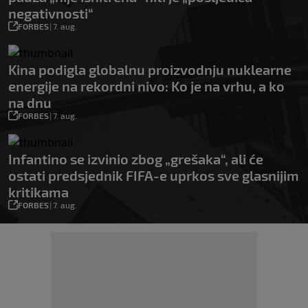
negativnosti“
FORBES
|
7. aug.
Kina podigla globalnu proizvodnju nuklearne
energije na rekordni nivo: Ko je na vrhu, a ko
na dnu
FORBES
|
7. aug.
Infantino se izvinio zbog „grešaka“, ali će
ostati predsjednik FIFA-e uprkos sve glasnijim
kritikama
FORBES
|
7. aug.