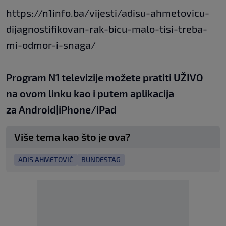
https://n1info.ba/vijesti/adisu-ahmetovicu-
dijagnostifikovan-rak-bicu-malo-tisi-treba-
mi-odmor-i-snaga/
Program N1 televizije možete pratiti UŽIVO
na
ovom linku
kao i putem aplikacija
za
An
droid
|
iPhone/iPad
Više tema kao što je ova?
ADIS AHMETOVIĆ
BUNDESTAG