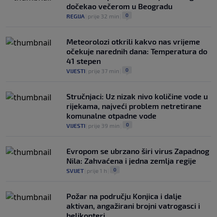
0
NOGOMET
|
7. aug.
|
dočekao večerom u Beogradu
0
REGIJA
|
prije 32 min
|
Meteorolozi otkrili kakvo nas vrijeme
očekuje narednih dana: Temperatura do
41 stepen
0
VIJESTI
|
prije 37 min
|
Stručnjaci: Uz nizak nivo količine vode u
rijekama, najveći problem netretirane
komunalne otpadne vode
0
VIJESTI
|
prije 39 min
|
Evropom se ubrzano širi virus Zapadnog
Nila: Zahvaćena i jedna zemlja regije
0
SVIJET
|
prije 1 h
|
Požar na području Konjica i dalje
aktivan, angažirani brojni vatrogasci i
helikopteri