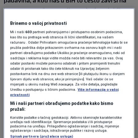
padavina, a kod nas u BiH to često završi na
internet stranicama gdje građani to slabije
prate, posebno u ruralnim područjima
", kazao
Brinemo o vašoj privatnosti
je prof. Hrelja i poručio:
Mi i naši
603
partneri pohranjujemo i pristupamo osobnim podacima,
kao što su pretraga web stranica ili lični identifikatori, na vašem
računaru . Odabir Prihvatam omogućava praćenje tehnologije kako bi se
pružila podrška dolje prikazanim svrhama na osnovu kojih mi i naši
partneri obrađujemo podatke Ukoliko je praćenje onemogućeno, neki od
sadržaja i reklama koje vidite možda neće biti relevantni za vas. Ovaj
odabir postavki možete ponovno odabrati i pritom promijeniti trenutni
odabir ili pristanak tako što ćete kliknuti na Upravljaj željenim
postavkama link na dnu ove web stranice [ili plutajuću ikonu u donjem
lijevom dijelu web stranice, ako je primjenjivo]. Vaš odabir će se
mijenjati u okviru našeg Wеб локација. Za više detalja, pogledajte
Uredbu o postupanju s ličnim podacima.
Više informacija o vašoj
privatnosti
Mi i naši partneri obrađujemo podatke kako bismo
pružali:
Koristite podatke o tačnoj geolokaciji. Aktivno skenirajte karakteristike
N1
|
N1
uređaja radi identifikacije. Spremanje podataka i/ili pristupanje
podacima na uređaju. Prilagođeno oglašavanje i sadržaj, mjerenje
oglašavanja i sadržaja, istraživanje publike i razvoj usluga.
Spisak partnera (pružalaca usluga)