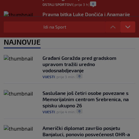
0
OSTALI SPORTOVI
|
prije 3 h
|
Pravna bitka Luke Dončića i Anamarije
Goltes seli se u Sloveniju: Spominje se
čak 50 miliona dolara
Idi na Sport
0
KOŠARKA
|
prije 4 h
|
NAJNOVIJE
Danas počinje nova sezona šampionata
BiH: Željezničar protiv novajlije na
Grbavici
Građani Goražda pred gradskom
0
NOGOMET
|
prije 4 h
|
upravom tražili uredno
vodosnabdjevanje
0
VIJESTI
|
prije 3 min
|
Saslušane još četiri osobe povezane s
Memorijalnim centrom Srebrenica, na
spisku ukupno 26
0
VIJESTI
|
prije 4 min
|
Američki diplomat završio posjetu
Banjaluci, ponovio posvećenost OHR-a