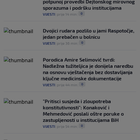
potpunoj provedbi Dejtonskog mirovnog
sporazuma i podršku institucijama
0
VIJESTI
|
prije 14 min
|
Dvojici rudara pozlilo u jami Raspotočje,
jedan prebačen u bolnicu
0
VIJESTI
|
prije 36 min
|
Porodica Amire Selimović tvrdi:
Nadležna tužiteljica je donijela naredbu
na osnovu vještačenja bez dostavljanja
ključne medicinske dokumentacije
0
VIJESTI
|
prije 44 min
|
"Pritisci susjeda i zloupotreba
konstitutivnosti": Konaković i
Mehmedović poslali oštre poruke o
zastupljenosti u institucijama BiH
0
VIJESTI
|
prije 54 min
|