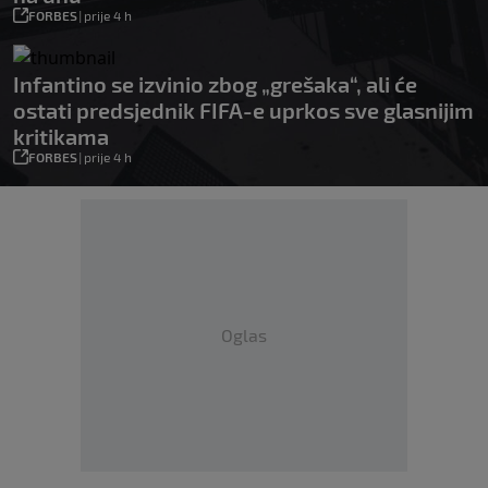
FORBES
|
prije 4 h
Infantino se izvinio zbog „grešaka“, ali će
ostati predsjednik FIFA-e uprkos sve glasnijim
kritikama
FORBES
|
prije 4 h
Oglas