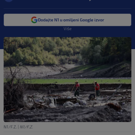
Dodajte N1 u omiljeni Google izvor
Više
N1/F.Z.
|
N1/F.Z.