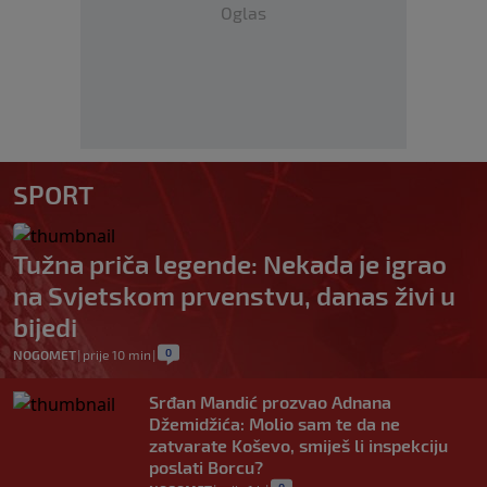
Oglas
SPORT
Tužna priča legende: Nekada je igrao
na Svjetskom prvenstvu, danas živi u
bijedi
0
NOGOMET
|
prije 10 min
|
Srđan Mandić prozvao Adnana
Džemidžića: Molio sam te da ne
zatvarate Koševo, smiješ li inspekciju
poslati Borcu?
0