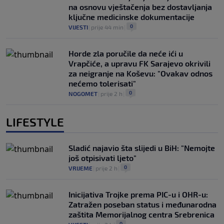
na osnovu vještačenja bez dostavljanja
ključne medicinske dokumentacije
0
VIJESTI
|
prije 44 min
|
Horde zla poručile da neće ići u
Vrapčiće, a upravu FK Sarajevo okrivili
za neigranje na Koševu: "Ovakav odnos
nećemo tolerisati"
0
NOGOMET
|
prije 2 h
|
LIFESTYLE
Sladić najavio šta slijedi u BiH: "Nemojte
još otpisivati ljeto"
0
VRIJEME
|
prije 2 h
|
Inicijativa Trojke prema PIC-u i OHR-u:
Zatražen poseban status i međunarodna
zaštita Memorijalnog centra Srebrenica
0