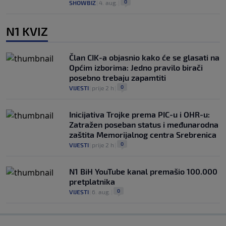
0
SHOWBIZ
|
4. aug.
|
N1 KVIZ
Član CIK-a objasnio kako će se glasati na
Općim izborima: Jedno pravilo birači
posebno trebaju zapamtiti
0
VIJESTI
|
prije 2 h
|
Inicijativa Trojke prema PIC-u i OHR-u:
Zatražen poseban status i međunarodna
zaštita Memorijalnog centra Srebrenica
0
VIJESTI
|
prije 2 h
|
N1 BiH YouTube kanal premašio 100.000
pretplatnika
0
VIJESTI
|
6. aug.
|