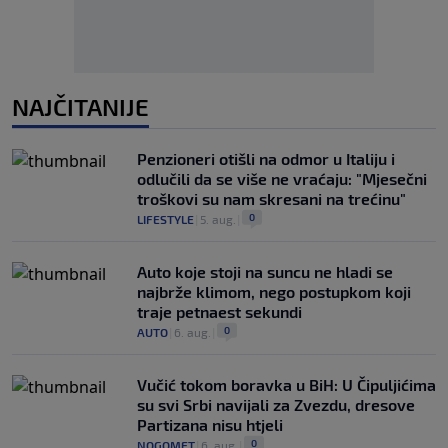
NAJČITANIJE
Penzioneri otišli na odmor u Italiju i
odlučili da se više ne vraćaju: "Mjesečni
troškovi su nam skresani na trećinu"
0
LIFESTYLE
|
5. aug.
|
Auto koje stoji na suncu ne hladi se
najbrže klimom, nego postupkom koji
traje petnaest sekundi
0
AUTO
|
6. aug.
|
Vučić tokom boravka u BiH: U Čipuljićima
su svi Srbi navijali za Zvezdu, dresove
Partizana nisu htjeli
0
NOGOMET
|
6. aug.
|