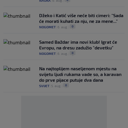
NAUKA
|
6. aug.
|
Džeko i Katić više neće biti cimeri: "Sada
će morati kuhati za nju, ne za mene..."
0
NOGOMET
|
6. aug.
|
Samed Baždar ima novi klub! Igrat će
Evropu, na dresu zadužio "devetku"
0
NOGOMET
|
6. aug.
|
Na najtoplijem naseljenom mjestu na
svijetu ljudi rukama vade so, a karavan
do prve pijace putuje dva dana
0
SVIJET
|
5. aug.
|