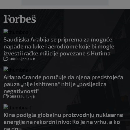
Saudijska Arabija se priprema za moguće
napade na luke i aerodrome koje bi mogle
izvesti iračke milicije povezane s Hutima
FORBES
|
prije 4 h
Ariana Grande poručuje da njena predstojeća
pauza „nije ishitrena“ niti je „posljedica
negativnosti“
FORBES
|
prije 4 h
Kina podigla globalnu proizvodnju nuklearne
energije na rekordni nivo: Ko je na vrhu, a ko
na dnu