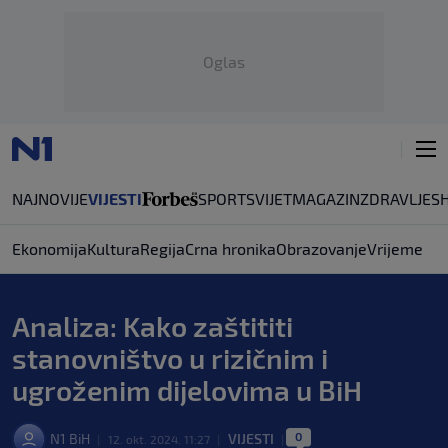
Oglas
NAJNOVIJE
VIJESTI
SPORT
SVIJET
MAGAZIN
ZDRAVLJE
S
Ekonomija
Kultura
Regija
Crna hronika
Obrazovanje
Vrijeme
Analiza: Kako zaštititi
stanovništvo u rizičnim i
ugroženim dijelovima u BiH
0
N1 BiH
VIJESTI
|
12. okt. 2024. 11:27
|
|