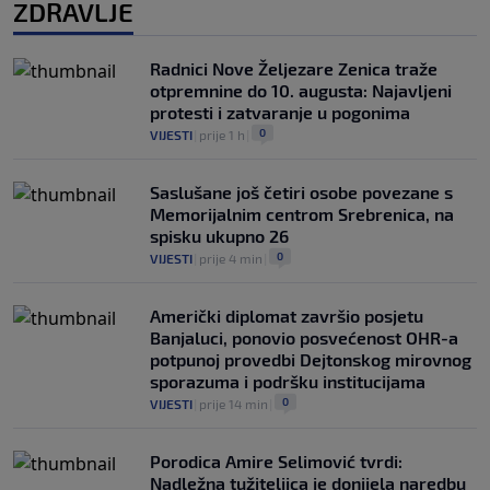
ZDRAVLJE
Radnici Nove Željezare Zenica traže
otpremnine do 10. augusta: Najavljeni
protesti i zatvaranje u pogonima
0
VIJESTI
|
prije 1 h
|
Saslušane još četiri osobe povezane s
Memorijalnim centrom Srebrenica, na
spisku ukupno 26
0
VIJESTI
|
prije 4 min
|
Američki diplomat završio posjetu
Banjaluci, ponovio posvećenost OHR-a
potpunoj provedbi Dejtonskog mirovnog
sporazuma i podršku institucijama
0
VIJESTI
|
prije 14 min
|
Porodica Amire Selimović tvrdi:
Nadležna tužiteljica je donijela naredbu