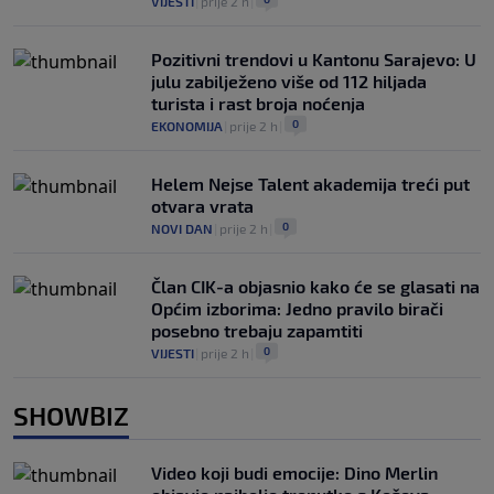
VIJESTI
|
prije 2 h
|
Pozitivni trendovi u Kantonu Sarajevo: U
julu zabilježeno više od 112 hiljada
turista i rast broja noćenja
0
EKONOMIJA
|
prije 2 h
|
Helem Nejse Talent akademija treći put
otvara vrata
0
NOVI DAN
|
prije 2 h
|
Član CIK-a objasnio kako će se glasati na
Općim izborima: Jedno pravilo birači
posebno trebaju zapamtiti
0
VIJESTI
|
prije 2 h
|
SHOWBIZ
Video koji budi emocije: Dino Merlin