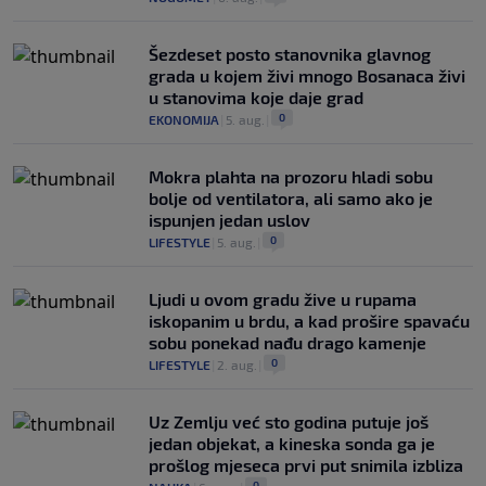
Šezdeset posto stanovnika glavnog
grada u kojem živi mnogo Bosanaca živi
u stanovima koje daje grad
0
EKONOMIJA
|
5. aug.
|
Mokra plahta na prozoru hladi sobu
bolje od ventilatora, ali samo ako je
ispunjen jedan uslov
0
LIFESTYLE
|
5. aug.
|
Ljudi u ovom gradu žive u rupama
iskopanim u brdu, a kad prošire spavaću
sobu ponekad nađu drago kamenje
0
LIFESTYLE
|
2. aug.
|
Uz Zemlju već sto godina putuje još
jedan objekat, a kineska sonda ga je
prošlog mjeseca prvi put snimila izbliza
0