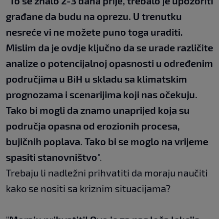
"
To se znalo 2-3 dana prije, trebalo je upozoriti
građane da budu na oprezu. U trenutku
nesreće vi ne možete puno toga uraditi.
Mislim da je ovdje ključno da se urade različite
analize o potencijalnoj opasnosti u određenim
područjima u BiH u skladu sa klimatskim
prognozama i scenarijima koji nas očekuju.
Tako bi mogli da znamo unaprijed koja su
područja opasna od erozionih procesa,
bujičnih poplava. Tako bi se moglo na vrijeme
spasiti stanovništvo
".
Trebaju li nadležni prihvatiti da moraju naučiti
kako se nositi sa kriznim situacijama?