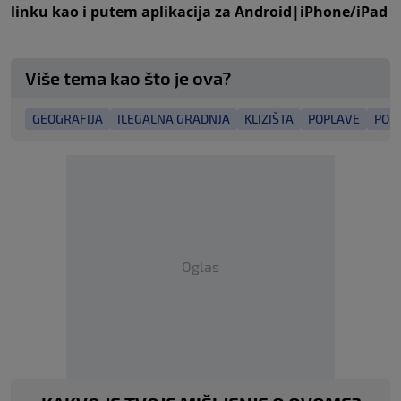
linku
kao i putem aplikacija za
An
droid
|
iPhone/iPad
Više tema kao što je ova?
GEOGRAFIJA
ILEGALNA GRADNJA
KLIZIŠTA
POPLAVE
POPL
Oglas