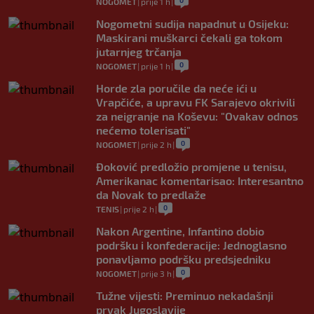
NOGOMET
|
prije 1 h
|
Nogometni sudija napadnut u Osijeku:
Maskirani muškarci čekali ga tokom
jutarnjeg trčanja
0
NOGOMET
|
prije 1 h
|
Horde zla poručile da neće ići u
Vrapčiće, a upravu FK Sarajevo okrivili
za neigranje na Koševu: "Ovakav odnos
nećemo tolerisati"
0
NOGOMET
|
prije 2 h
|
Đoković predložio promjene u tenisu,
Amerikanac komentarisao: Interesantno
da Novak to predlaže
0
TENIS
|
prije 2 h
|
Nakon Argentine, Infantino dobio
podršku i konfederacije: Jednoglasno
ponavljamo podršku predsjedniku
0
NOGOMET
|
prije 3 h
|
Tužne vijesti: Preminuo nekadašnji
prvak Jugoslavije