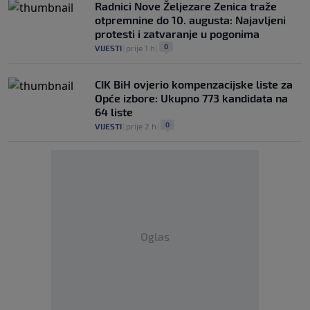
Radnici Nove Željezare Zenica traže
otpremnine do 10. augusta: Najavljeni
protesti i zatvaranje u pogonima
0
VIJESTI
|
prije 1 h
|
CIK BiH ovjerio kompenzacijske liste za
Opće izbore: Ukupno 773 kandidata na
64 liste
0
VIJESTI
|
prije 2 h
|
Oglas