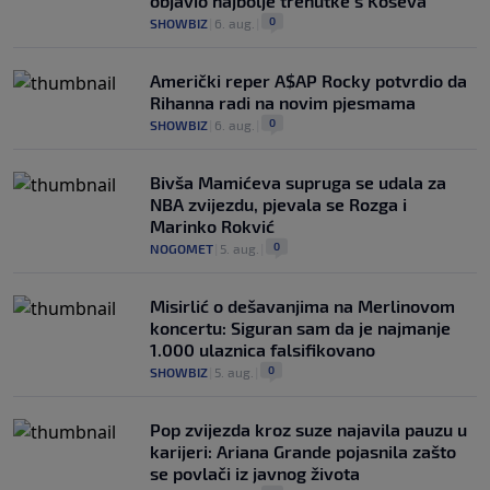
objavio najbolje trenutke s Koševa
0
SHOWBIZ
|
6. aug.
|
Američki reper A$AP Rocky potvrdio da
Rihanna radi na novim pjesmama
0
SHOWBIZ
|
6. aug.
|
Bivša Mamićeva supruga se udala za
NBA zvijezdu, pjevala se Rozga i
Marinko Rokvić
0
NOGOMET
|
5. aug.
|
Misirlić o dešavanjima na Merlinovom
koncertu: Siguran sam da je najmanje
1.000 ulaznica falsifikovano
0
SHOWBIZ
|
5. aug.
|
Pop zvijezda kroz suze najavila pauzu u
karijeri: Ariana Grande pojasnila zašto
se povlači iz javnog života