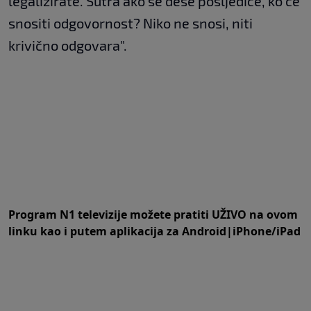
legalizirate. Sutra ako se dese posljedice, ko će
snositi odgovornost? Niko ne snosi, niti
krivično odgovara".
Program N1 televizije možete pratiti UŽIVO na
ovom
linku
kao i putem aplikacija za
An
droid
|
iPhone/iPad