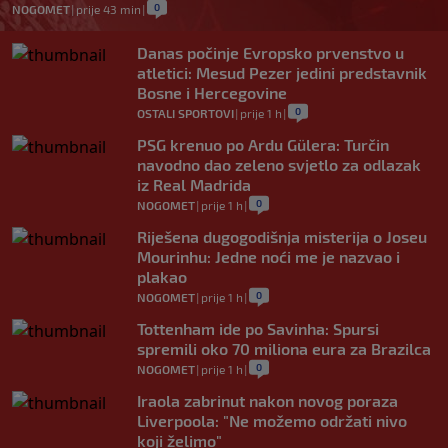
0
NOGOMET
|
prije 43 min
|
Danas počinje Evropsko prvenstvo u
atletici: Mesud Pezer jedini predstavnik
Bosne i Hercegovine
0
OSTALI SPORTOVI
|
prije 1 h
|
PSG krenuo po Ardu Gülera: Turčin
navodno dao zeleno svjetlo za odlazak
iz Real Madrida
0
NOGOMET
|
prije 1 h
|
Riješena dugogodišnja misterija o Joseu
Mourinhu: Jedne noći me je nazvao i
plakao
0
NOGOMET
|
prije 1 h
|
Tottenham ide po Savinha: Spursi
spremili oko 70 miliona eura za Brazilca
0
NOGOMET
|
prije 1 h
|
Iraola zabrinut nakon novog poraza
Liverpoola: "Ne možemo održati nivo
koji želimo"