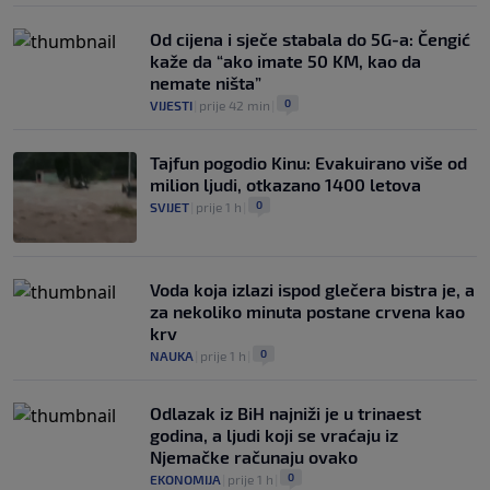
Od cijena i sječe stabala do 5G-a: Čengić
kaže da “ako imate 50 KM, kao da
nemate ništa”
0
VIJESTI
|
prije 42 min
|
Tajfun pogodio Kinu: Evakuirano više od
milion ljudi, otkazano 1400 letova
0
SVIJET
|
prije 1 h
|
Voda koja izlazi ispod glečera bistra je, a
za nekoliko minuta postane crvena kao
krv
0
NAUKA
|
prije 1 h
|
Odlazak iz BiH najniži je u trinaest
godina, a ljudi koji se vraćaju iz
Njemačke računaju ovako
0
EKONOMIJA
|
prije 1 h
|