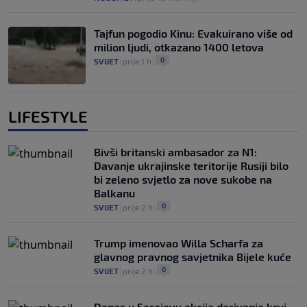
Tajfun pogodio Kinu: Evakuirano više od
milion ljudi, otkazano 1400 letova
0
SVIJET
|
prije 1 h
|
LIFESTYLE
Bivši britanski ambasador za N1:
Davanje ukrajinske teritorije Rusiji bilo
bi zeleno svjetlo za nove sukobe na
Balkanu
0
SVIJET
|
prije 2 h
|
Trump imenovao Willa Scharfa za
glavnog pravnog savjetnika Bijele kuće
0
SVIJET
|
prije 2 h
|
Danas u Sarajevu akcija darivanja krvi -