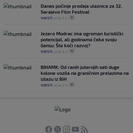
Danas počinje prodaja ulaznica za 32.
Sarajevo Film Festival
0
VIJESTI
|
prije 2 h
|
Jezero Modrac ima ogroman turistički
potencijal, ali godinama čeka svoju
šansu: Šta koči razvoj?
0
VIJESTI
|
prije 3 h
|
BIHAMK: Od ranih jutarnjih sati duge
kolone vozila na graničnim prelazima na
izlazu iz BiH
0
VIJESTI
|
prije 2 h
|