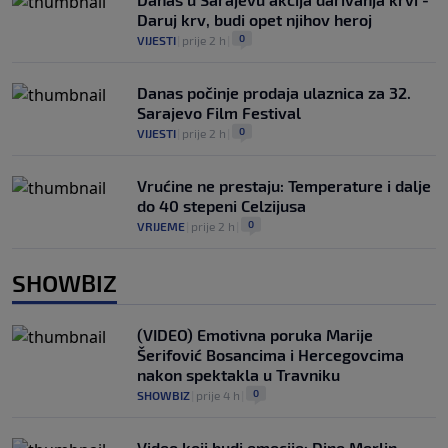
Daruj krv, budi opet njihov heroj
0
VIJESTI
|
prije 2 h
|
Danas počinje prodaja ulaznica za 32.
Sarajevo Film Festival
0
VIJESTI
|
prije 2 h
|
Vrućine ne prestaju: Temperature i dalje
do 40 stepeni Celzijusa
0
VRIJEME
|
prije 2 h
|
SHOWBIZ
(VIDEO) Emotivna poruka Marije
Šerifović Bosancima i Hercegovcima
nakon spektakla u Travniku
0
SHOWBIZ
|
prije 4 h
|
Video koji budi emocije: Dino Merlin