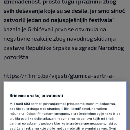
iznenađenost, prosto tugu i prazninu zbog
svih dešavanja koja su se desila, jer smo sinoć
zatvorili jedan od najuspješnijih festivala"
,
kazala je Grbićeva i prvo se osvrnula na
negativne reakcije zbog navodnog skidanja
zastave Republike Srpske sa zgrade Narodnog
pozorišta.
https://n1info.ba/vijesti/glumica-sartr-a-
jasna-diklic-nagradjena-na-tetar-festu-
petar-kocic-u-banjaluci/
Brinemo o vašoj privatnosti
Mi i naši
603
partneri pohranjujemo i pristupamo osobnim podacima,
kao što su pretraga web stranica ili lični identifikatori, na vašem
"Zastava nije strgnuta ni zbog koga, ona stoji
računaru . Odabir Prihvatam omogućava praćenje tehnologije kako bi se
pružila podrška dolje prikazanim svrhama na osnovu kojih mi i naši
u holu Narodnog pozorišta, ona se ističe
partneri obrađujemo podatke Ukoliko je praćenje onemogućeno, neki od
sadržaja i reklama koje vidite možda neće biti relevantni za vas. Ovaj