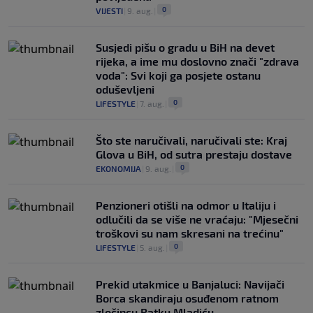
0
VIJESTI
|
9. aug.
|
Susjedi pišu o gradu u BiH na devet
rijeka, a ime mu doslovno znači "zdrava
voda": Svi koji ga posjete ostanu
oduševljeni
0
LIFESTYLE
|
7. aug.
|
Što ste naručivali, naručivali ste: Kraj
Glova u BiH, od sutra prestaju dostave
0
EKONOMIJA
|
9. aug.
|
Penzioneri otišli na odmor u Italiju i
odlučili da se više ne vraćaju: "Mjesečni
troškovi su nam skresani na trećinu"
0
LIFESTYLE
|
5. aug.
|
Prekid utakmice u Banjaluci: Navijači
Borca skandiraju osuđenom ratnom
zločincu Ratku Mladiću