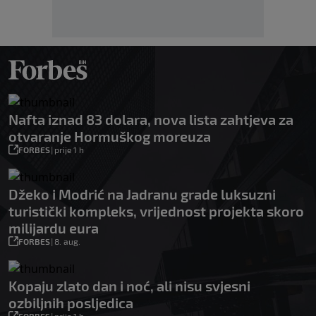
Nafta iznad 83 dolara, nova lista zahtjeva za
otvaranje Hormuškog moreuza
FORBES
|
prije 1 h
Džeko i Modrić na Jadranu grade luksuzni
turistički kompleks, vrijednost projekta skoro
milijardu eura
FORBES
|
8. aug.
Kopaju zlato dan i noć, ali nisu svjesni
ozbiljnih posljedica