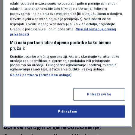
onako kako stoji u zakonu"
, napomenula je
odabir postavki možete ponovno odabrati i pritom promijeniti trenutni
odabir ili pristanak tako što ćete kliknuti na Upravljaj željenim
Grbićeva citirajući pritom odredbe zakona iz
postavkama link na dnu ove web stranice [ili plutajuću ikonu u donjem
lijevom dijelu web stranice, ako je primjenjivo]. Vaš odabir će se
1993. u kojima stoji da se zastave na
mijenjati u okviru našeg Wеб локација. Za više detalja, pogledajte
insitucijama Republike Srpske ističu u vrijeme
Uredbu o postupanju s ličnim podacima.
Više informacija o vašoj
privatnosti
praznika, slava i svetkovina.
Mi i naši partneri obrađujemo podatke kako bismo
pružali:
Koristite podatke o tačnoj geolokaciji. Aktivno skenirajte karakteristike
Ove godine zastava nije bila istaknuta na
uređaja radi identifikacije. Spremanje podataka i/ili pristupanje
podacima na uređaju. Prilagođeno oglašavanje i sadržaj, mjerenje
zgradi Narodnog pozorišta zbog toga što bi
oglašavanja i sadržaja, istraživanje publike i razvoj usluga.
Spisak partnera (pružalaca usluga)
morali da istaknu i zastave svih drugih zemalja
učesnica festivala.
Prikaži svrhe
"Druga stvar koja interesuje javnost jeste
Prihvatam
odluka selektora koja je podržana od strane
uprave i drugih organa odlučivanja,