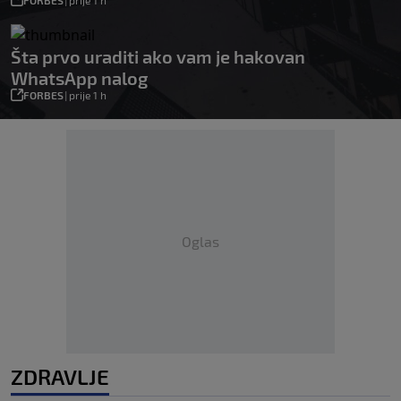
FORBES
|
prije 1 h
Šta prvo uraditi ako vam je hakovan
WhatsApp nalog
FORBES
|
prije 1 h
Oglas
ZDRAVLJE