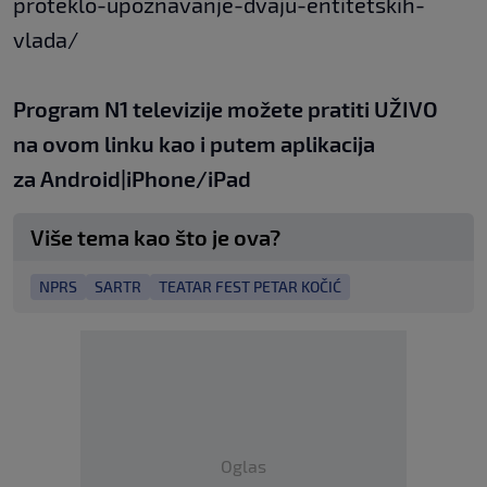
proteklo-upoznavanje-dvaju-entitetskih-
vlada/
Program N1 televizije možete pratiti UŽIVO
na
ovom linku
kao i putem aplikacija
za
An
droid
|
iPhone/iPad
Više tema kao što je ova?
NPRS
SARTR
TEATAR FEST PETAR KOČIĆ
Oglas