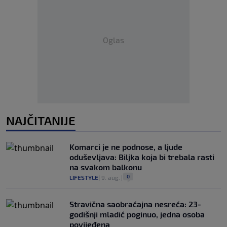
Oglas
NAJČITANIJE
Komarci je ne podnose, a ljude
oduševljava: Biljka koja bi trebala rasti
na svakom balkonu
0
LIFESTYLE
|
9. aug.
|
Stravična saobraćajna nesreća: 23-
godišnji mladić poginuo, jedna osoba
povijeđena