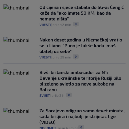
Od cijena i sječe stabala do 5G-a: Čengić
kaže da “ako imate 50 KM, kao da
nemate ništa”
0
VIJESTI
|
prije 42 min
|
Nakon deset godina u Njemačkoj vratio
se u Livno: "Puno je lakše kada imaš
obitelj uz sebe"
0
VIJESTI
|
prije 29 min
|
Bivši britanski ambasador za N1:
Davanje ukrajinske teritorije Rusiji bilo
bi zeleno svjetlo za nove sukobe na
Balkanu
0
SVIJET
|
prije 2 h
|
Za Sarajevo odigrao samo devet minuta,
sada briljira i najbolji je strijelac lige
(VIDEO)
0
NOGOMET
|
prije 43 min
|