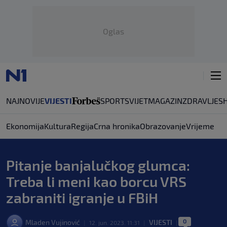
Oglas
NAJNOVIJE
VIJESTI
SPORT
SVIJET
MAGAZIN
ZDRAVLJE
S
Ekonomija
Kultura
Regija
Crna hronika
Obrazovanje
Vrijeme
Pitanje banjalučkog glumca:
Treba li meni kao borcu VRS
zabraniti igranje u FBiH
0
Mladen Vujinović
VIJESTI
|
12. jun. 2023. 11:31
|
|