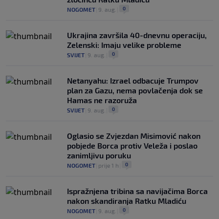
0
NOGOMET
|
9. aug.
|
Ukrajina završila 40-dnevnu operaciju,
Zelenski: Imaju velike probleme
0
SVIJET
|
9. aug.
|
Netanyahu: Izrael odbacuje Trumpov
plan za Gazu, nema povlačenja dok se
Hamas ne razoruža
0
SVIJET
|
9. aug.
|
Oglasio se Zvjezdan Misimović nakon
pobjede Borca protiv Veleža i poslao
zanimljivu poruku
0
NOGOMET
|
prije 1 h
|
Ispražnjena tribina sa navijačima Borca
nakon skandiranja Ratku Mladiću
0
NOGOMET
|
9. aug.
|