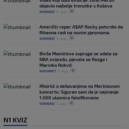
objavio najbolje trenutke s Koševa
0
SHOWBIZ
|
6. aug.
|
Američki reper A$AP Rocky potvrdio da
Rihanna radi na novim pjesmama
0
SHOWBIZ
|
6. aug.
|
Bivša Mamićeva supruga se udala za
NBA zvijezdu, pjevala se Rozga i
Marinko Rokvić
0
NOGOMET
|
5. aug.
|
Misirlić o dešavanjima na Merlinovom
koncertu: Siguran sam da je najmanje
1.000 ulaznica falsifikovano
0
SHOWBIZ
|
5. aug.
|
N1 KVIZ