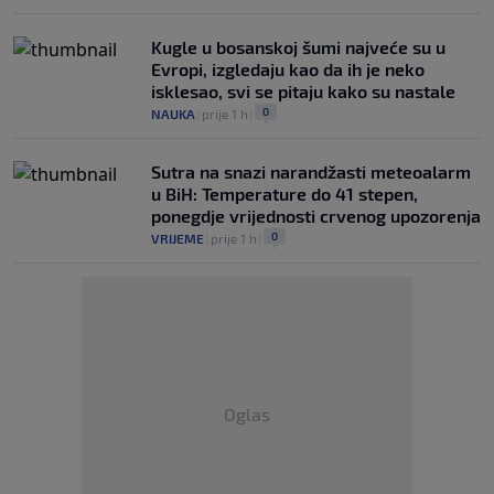
Kugle u bosanskoj šumi najveće su u
Evropi, izgledaju kao da ih je neko
isklesao, svi se pitaju kako su nastale
0
NAUKA
|
prije 1 h
|
Sutra na snazi narandžasti meteoalarm
u BiH: Temperature do 41 stepen,
ponegdje vrijednosti crvenog upozorenja
0
VRIJEME
|
prije 1 h
|
Oglas