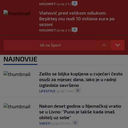
0
NOGOMET
|
prije 2 h
|
Vlahović pred velikom odlukom:
Beşiktaş mu nudi 10 miliona eura po
sezoni
0
NOGOMET
|
prije 2 h
|
Kako je Gianni Infantino uspio uništiti
Mundijal: Od fudbala do Trumpa,
Idi na Sport
milijardi i rata s UEFA-om
0
NOGOMET
|
prije 2 h
|
NAJNOVIJE
Zrinjski pobjedom nad povratnikom u
elitu otvorio sezonu: Čelik pružio snažan
Zašto se biljka kupljena u cvjećari često
otpor Pod Bijelim brijegom
osuši za mjesec dana, iako je u radnji
0
NOGOMET
|
9. aug.
|
izgledala savršeno
0
LIFESTYLE
|
prije 1 min
|
Nakon deset godina u Njemačkoj vratio
se u Livno: "Puno je lakše kada imaš
obitelj uz sebe"
0
VIJESTI
|
prije 29 min
|