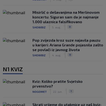
Misirlić o dešavanjima na Merlinovom
koncertu: Siguran sam da je najmanje
1.000 ulaznica falsifikovano
|
|
0
SHOWBIZ
5. aug.
Pop zvijezda kroz suze najavila pauzu
u karijeri: Ariana Grande pojasnila zašto
se povlači iz javnog života
|
|
0
SHOWBIZ
4. aug.
N1 KVIZ
Kviz: Koliko pratite Svjetsko
prvenstvo?
|
|
1
NOGOMET
22. jun.
Skrati vrijeme do utakmice uz naš kviz: