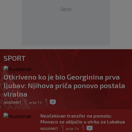
Oglas
SPORT
Otkriveno ko je bio Georginina prva
ljubav: Njihova priča ponovo postala
viralna
|
|
0
NOGOMET
prije 1 h
Neočekivan transfer na pomolu:
Monaco se uključio u utrku za Lukakua
|
|
0
NOGOMET
prije 1 h