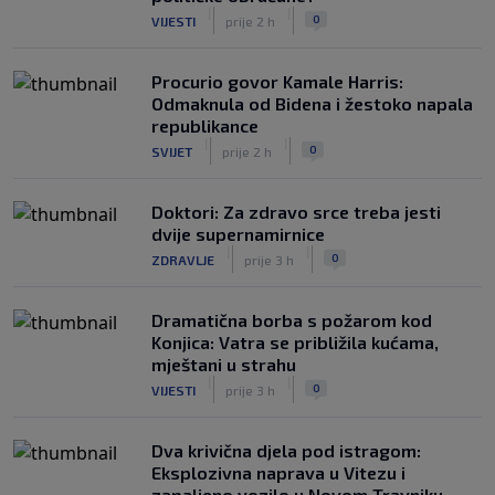
|
|
0
VIJESTI
prije 2 h
Procurio govor Kamale Harris:
Odmaknula od Bidena i žestoko napala
republikance
|
|
0
SVIJET
prije 2 h
Doktori: Za zdravo srce treba jesti
dvije supernamirnice
|
|
0
ZDRAVLJE
prije 3 h
Dramatična borba s požarom kod
Konjica: Vatra se približila kućama,
mještani u strahu
|
|
0
VIJESTI
prije 3 h
Dva krivična djela pod istragom:
Eksplozivna naprava u Vitezu i
zapaljeno vozilo u Novom Travniku