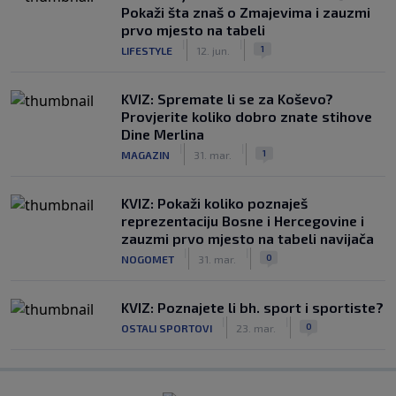
Pokaži šta znaš o Zmajevima i zauzmi
prvo mjesto na tabeli
|
|
1
LIFESTYLE
12. jun.
KVIZ: Spremate li se za Koševo?
Provjerite koliko dobro znate stihove
Dine Merlina
|
|
1
MAGAZIN
31. mar.
KVIZ: Pokaži koliko poznaješ
reprezentaciju Bosne i Hercegovine i
zauzmi prvo mjesto na tabeli navijača
|
|
0
NOGOMET
31. mar.
KVIZ: Poznajete li bh. sport i sportiste?
|
|
0
OSTALI SPORTOVI
23. mar.