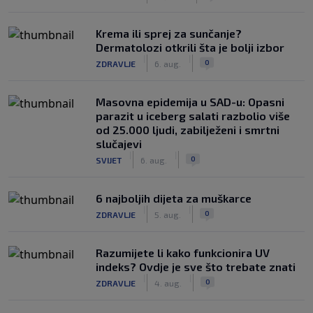
Krema ili sprej za sunčanje?
Dermatolozi otkrili šta je bolji izbor
|
|
0
ZDRAVLJE
6. aug.
Masovna epidemija u SAD-u: Opasni
parazit u iceberg salati razbolio više
od 25.000 ljudi, zabilježeni i smrtni
slučajevi
|
|
0
SVIJET
6. aug.
6 najboljih dijeta za muškarce
|
|
0
ZDRAVLJE
5. aug.
Razumijete li kako funkcionira UV
indeks? Ovdje je sve što trebate znati
|
|
0
ZDRAVLJE
4. aug.