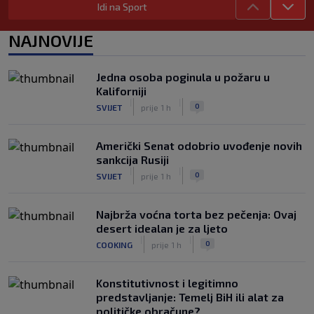
Idi na Sport
zadužio broj sa velikom "težinom"
|
|
0
NOGOMET
prije 6 h
NAJNOVIJE
Prije nekoliko godina zaludjela je
internet, a onda nestala iz javnosti: Svi
Jedna osoba poginula u požaru u
se pitaju gdje je i šta radi (VIDEO)
Kaliforniji
|
|
0
OSTALI SPORTOVI
prije 6 h
|
|
0
SVIJET
prije 1 h
Američki Senat odobrio uvođenje novih
sankcija Rusiji
|
|
0
SVIJET
prije 1 h
Najbrža voćna torta bez pečenja: Ovaj
desert idealan je za ljeto
|
|
0
COOKING
prije 1 h
Konstitutivnost i legitimno
predstavljanje: Temelj BiH ili alat za
političke obračune?