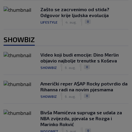
Zašto se zacrvenimo od stida?
Odgovor krije ljudska evolucija
|
|
0
LIFESTYLE
4. aug.
SHOWBIZ
Video koji budi emocije: Dino Merlin
objavio najbolje trenutke s Koševa
|
|
0
SHOWBIZ
6. aug.
Američki reper A$AP Rocky potvrdio da
Rihanna radi na novim pjesmama
|
|
0
SHOWBIZ
6. aug.
Bivša Mamićeva supruga se udala za
NBA zvijezdu, pjevala se Rozga i
Marinko Rokvić
|
|
0
NOGOMET
5. aug.