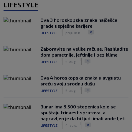
LIFESTYLE
Ova 3 horoskopska znaka najčešće
grade uspješne karijere
|
|
0
LIFESTYLE
prije 16 h
Zaboravite na velike račune: Rashladite
dom pametnije, jeftinije i bez klime
|
|
0
LIFESTYLE
5. aug.
Ova 4 horoskopska znaka u avgustu
sreću svoju srodnu dušu
|
|
0
LIFESTYLE
5. aug.
Bunar imа 3.500 stepenica koje se
spuštaju trinaest spratova, a
napravljen je da bi ljudi imali vode ljeti
|
|
0
LIFESTYLE
4. aug.