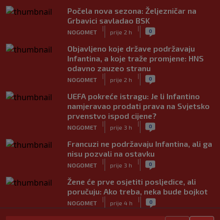
Počela nova sezona: Željezničar na
Grbavici savladao BSK
|
|
0
NOGOMET
prije 2 h
Objavljeno koje države podržavaju
Infantina, a koje traže promjene: HNS
odavno zauzeo stranu
|
|
0
NOGOMET
prije 2 h
UEFA pokreće istragu: Je li Infantino
namjeravao prodati prava na Svjetsko
prvenstvo ispod cijene?
|
|
0
NOGOMET
prije 3 h
Francuzi ne podržavaju Infantina, ali ga
nisu pozvali na ostavku
|
|
0
NOGOMET
prije 3 h
Žene će prve osjetiti posljedice, ali
poručuju: Ako treba, neka bude bojkot
|
|
0
NOGOMET
prije 4 h
Zvanično: Samed Baždar ima novi klub,