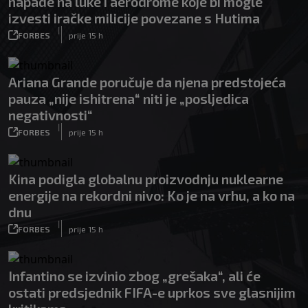
napade na luke i aerodrome koje bi mogle
izvesti iračke milicije povezane s Hutima
|
FORBES
prije 15 h
Ariana Grande poručuje da njena predstojeća
pauza „nije ishitrena“ niti je „posljedica
negativnosti“
|
FORBES
prije 15 h
Kina podigla globalnu proizvodnju nuklearne
energije na rekordni nivo: Ko je na vrhu, a ko na
dnu
|
FORBES
prije 15 h
Infantino se izvinio zbog „grešaka“, ali će
ostati predsjednik FIFA-e uprkos sve glasnijim