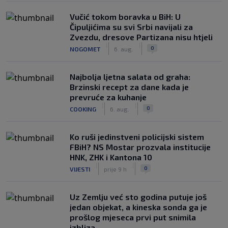
Vučić tokom boravka u BiH: U
Čipuljićima su svi Srbi navijali za
Zvezdu, dresove Partizana nisu htjeli
|
|
0
NOGOMET
6. aug.
Najbolja ljetna salata od graha:
Brzinski recept za dane kada je
prevruće za kuhanje
|
|
0
COOKING
6. aug.
Ko ruši jedinstveni policijski sistem
FBiH? NS Mostar prozvala institucije
HNK, ZHK i Kantona 10
|
|
0
VIJESTI
prije 9 h
Uz Zemlju već sto godina putuje još
jedan objekat, a kineska sonda ga je
prošlog mjeseca prvi put snimila
izbliza