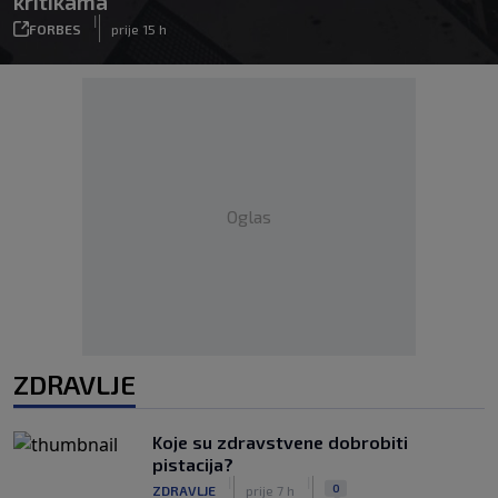
kritikama
|
FORBES
prije 15 h
Oglas
ZDRAVLJE
Koje su zdravstvene dobrobiti
pistacija?
|
|
0
ZDRAVLJE
prije 7 h