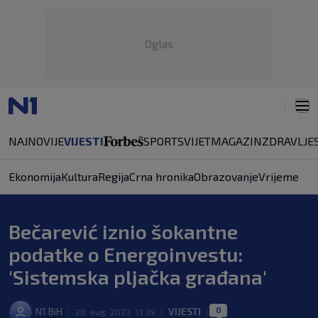
Oglas
NAJNOVIJE
VIJESTI
SPORT
SVIJET
MAGAZIN
ZDRAVLJE
Ekonomija
Kultura
Regija
Crna hronika
Obrazovanje
Vrijeme
Bečarević iznio šokantne
podatke o Energoinvestu:
'Sistemska pljačka građana'
0
N1 BiH
VIJESTI
|
28. aug. 2023. 13:39
|
|