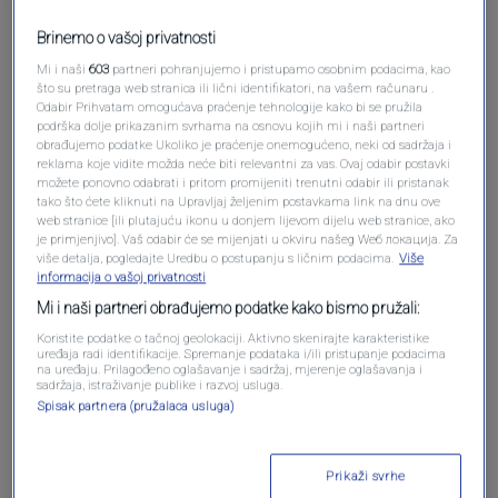
Brinemo o vašoj privatnosti
Mi i naši
603
partneri pohranjujemo i pristupamo osobnim podacima, kao
što su pretraga web stranica ili lični identifikatori, na vašem računaru .
Odabir Prihvatam omogućava praćenje tehnologije kako bi se pružila
podrška dolje prikazanim svrhama na osnovu kojih mi i naši partneri
obrađujemo podatke Ukoliko je praćenje onemogućeno, neki od sadržaja i
reklama koje vidite možda neće biti relevantni za vas. Ovaj odabir postavki
možete ponovno odabrati i pritom promijeniti trenutni odabir ili pristanak
Oglas
tako što ćete kliknuti na Upravljaj željenim postavkama link na dnu ove
web stranice [ili plutajuću ikonu u donjem lijevom dijelu web stranice, ako
je primjenjivo]. Vaš odabir će se mijenjati u okviru našeg Wеб локација. Za
više detalja, pogledajte Uredbu o postupanju s ličnim podacima.
Više
informacija o vašoj privatnosti
Mi i naši partneri obrađujemo podatke kako bismo pružali:
Koristite podatke o tačnoj geolokaciji. Aktivno skenirajte karakteristike
uređaja radi identifikacije. Spremanje podataka i/ili pristupanje podacima
na uređaju. Prilagođeno oglašavanje i sadržaj, mjerenje oglašavanja i
sadržaja, istraživanje publike i razvoj usluga.
Spisak partnera (pružalaca usluga)
Oglas
Prikaži svrhe