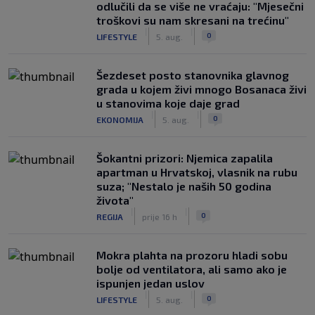
odlučili da se više ne vraćaju: "Mjesečni
troškovi su nam skresani na trećinu"
|
|
0
LIFESTYLE
5. aug.
Šezdeset posto stanovnika glavnog
grada u kojem živi mnogo Bosanaca živi
u stanovima koje daje grad
|
|
0
EKONOMIJA
5. aug.
Šokantni prizori: Njemica zapalila
apartman u Hrvatskoj, vlasnik na rubu
suza; "Nestalo je naših 50 godina
života"
|
|
0
REGIJA
prije 16 h
Mokra plahta na prozoru hladi sobu
bolje od ventilatora, ali samo ako je
ispunjen jedan uslov
|
|
0
LIFESTYLE
5. aug.