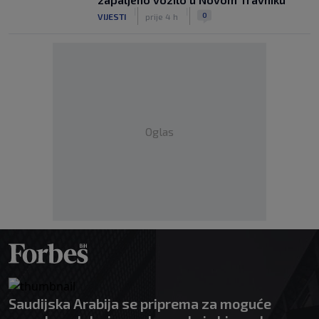
|
|
0
VIJESTI
prije 4 h
Oglas
Saudijska Arabija se priprema za moguće