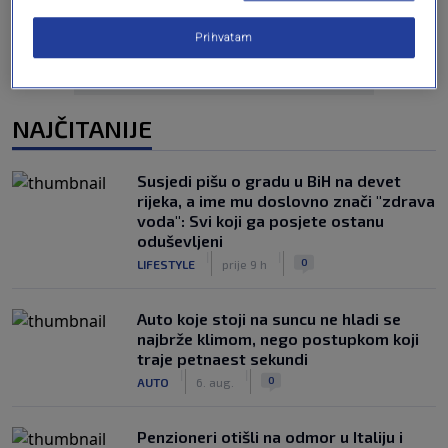
Prihvatam
NAJČITANIJE
Susjedi pišu o gradu u BiH na devet
rijeka, a ime mu doslovno znači "zdrava
voda": Svi koji ga posjete ostanu
oduševljeni
|
|
0
LIFESTYLE
prije 9 h
Auto koje stoji na suncu ne hladi se
najbrže klimom, nego postupkom koji
traje petnaest sekundi
|
|
0
AUTO
6. aug.
Penzioneri otišli na odmor u Italiju i