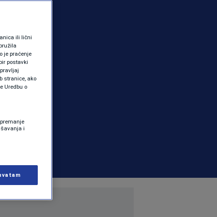
ica ili lični
pružila
 je praćenje
ir postavki
pravljaj
b stranice, ako
te Uredbu o
 Spremanje
ašavanja i
hvatam