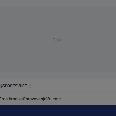
Oglas
SPORT
SVIJET
MAGAZIN
Crna hronika
Obrazovanje
Vrijeme
ZDRAVLJE