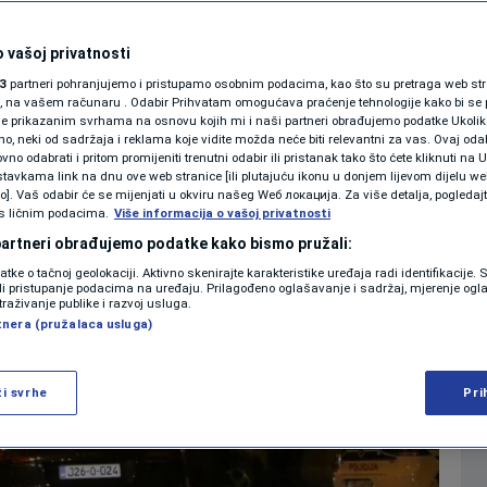
ović imao validnu
SHOWBIZ
KOLUMNE
 vašoj privatnosti
u bez obzira na
3
partneri pohranjujemo i pristupamo osobnim podacima, kao što su pretraga web stran
ori, na vašem računaru . Odabir Prihvatam omogućava praćenje tehnologije kako bi se 
je
je prikazanim svrhama na osnovu kojih mi i naši partneri obrađujemo podatke Ukoliko
 neki od sadržaja i reklama koje vidite možda neće biti relevantni za vas. Ovaj odab
PODCAST
no odabrati i pritom promijeniti trenutni odabir ili pristanak tako što ćete kliknuti na U
tavkama link na dnu ove web stranice [ili plutajuću ikonu u donjem lijevom dijelu we
0
12:53
VIJESTI
komentara
|
|
N1 SPECIJAL
vo]. Vaš odabir će se mijenjati u okviru našeg Wеб локација. Za više detalja, pogledaj
s ličnim podacima.
Više informacija o vašoj privatnosti
FENOMENI
 partneri obrađujemo podatke kako bismo pružali:
Više
datke o tačnoj geolokaciji. Aktivno skenirajte karakteristike uređaja radi identifikacije.
NEISTRAŽENO
ili pristupanje podacima na uređaju. Prilagođeno oglašavanje i sadržaj, mjerenje ogl
traživanje publike i razvoj usluga.
tnera (pružalaca usluga)
VIRALNO
FOTO
ži svrhe
Pri
PROMO
VIDEO