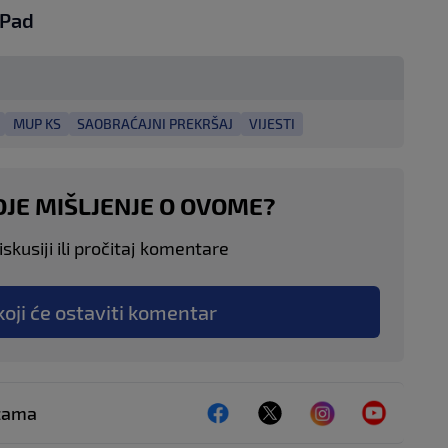
iPad
MUP KS
SAOBRAĆAJNI PREKRŠAJ
VIJESTI
OJE MIŠLJENJE O OVOME?
skusiji ili pročitaj komentare
koji će ostaviti komentar
ežama