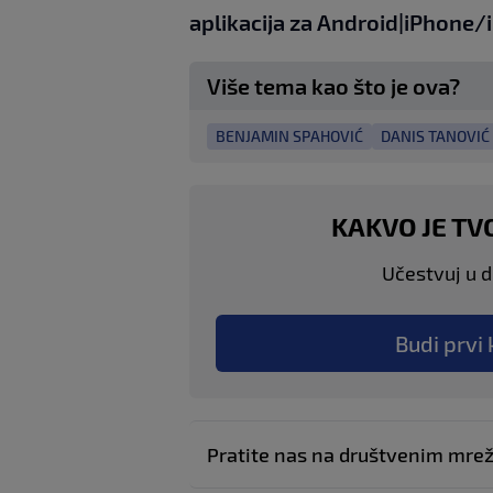
aplikacija za
An
droid
|
iPhone/
Više tema kao što je ova?
BENJAMIN SPAHOVIĆ
DANIS TANOVIĆ
KAKVO JE TV
Učestvuj u di
Budi prvi 
Pratite nas na društvenim mr