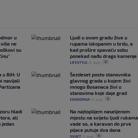
 odmor u
Ljudi u ovom gradu žive u
e više ne
rupama iskopanim u brdu, a
roškovi su
kad prošire spavaću sobu
ćinu"
ponekad nađu drago kamenje
0
LIFESTYLE
|
2. aug.
|
 u BiH: U
Šezdeset posto stanovnika
i navijali
glavnog grada u kojem živi
Partizana
mnogo Bosanaca živi u
stanovima koje daje grad
0
EKONOMIJA
|
5. aug.
|
zoru hladi
Na najtoplijem naseljenom
tora, ali
mjestu na svijetu ljudi rukama
n jedan
vade so, a karavan do prve
pijace putuje dva dana
0
SVIJET
|
5. aug.
|