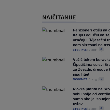
NAJČITANIJE
Penzioneri otišli na
Italiju i odlučili da s
vraćaju: "Mjesečni t
nam skresani na tre
0
LIFESTYLE
|
5. aug.
|
Vučić tokom boravka
Čipuljićima su svi Srb
za Zvezdu, dresove 
nisu htjeli
0
NOGOMET
|
6. aug.
|
Mokra plahta na pro
sobu bolje od ventila
samo ako je ispunje
uslov
0
LIFESTYLE
|
5. aug.
|