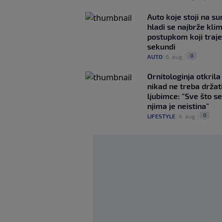
Auto koje stoji na s
hladi se najbrže kl
postupkom koji traj
sekundi
0
AUTO
|
6. aug.
|
Ornitologinja otkril
nikad ne treba držat
ljubimce: "Sve što se
njima je neistina"
0
LIFESTYLE
|
4. aug.
|