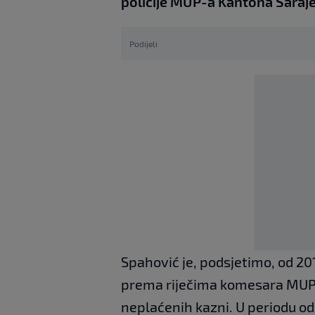
policije MUP-a Kantona Saraj
Podijeli
Spahović je, podsjetimo, od 20
prema riječima komesara MUP-
neplaćenih kazni. U periodu od