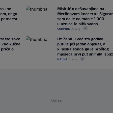
uncu ne
Misirlić o dešavanjima na
imom, nego
Merlinovom koncertu: Sigura
e petnaest
sam da je najmanje 1.000
ulaznica falsifikovano
0
SHOWBIZ
|
5. aug.
|
a zašto sove
Uz Zemlju već sto godina
i kao kućne
putuje još jedan objekat, a
 priča o
kineska sonda ga je prošlog
mjeseca prvi put snimila izbli
0
NAUKA
|
6. aug.
|
Oglas