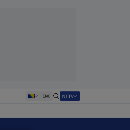
N1 TV
ENG