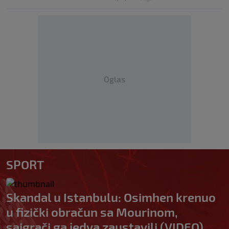
Oglas
SPORT
Skandal u Istanbulu: Osimhen krenuo
u fizički obračun sa Mourinom,
saigrači ga jedva zaustavili (VIDEO)