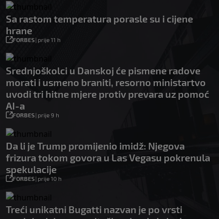
Sa rastom temperatura porasle su i cijene
hrane
FORBES
|
prije 11 h
Srednjoškolci u Danskoj će pismene radove
morati i usmeno braniti, resorno ministartvo
uvodi tri hitne mjere protiv prevara uz pomoć
AI-a
FORBES
|
prije 9 h
Da li je Trump promijenio imidž: Njegova
frizura tokom govora u Las Vegasu pokrenula
spekulacije
FORBES
|
prije 10 h
Treći unikatni Bugatti nazvan je po vrsti