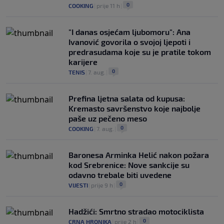
0
COOKING
|
prije 11 h
|
"I danas osjećam ljubomoru": Ana
Ivanović govorila o svojoj ljepoti i
predrasudama koje su je pratile tokom
karijere
0
TENIS
|
7. aug.
|
Prefina ljetna salata od kupusa:
Kremasto savršenstvo koje najbolje
paše uz pečeno meso
0
COOKING
|
7. aug.
|
Baronesa Arminka Helić nakon požara
kod Srebrenice: Nove sankcije su
odavno trebale biti uvedene
0
VIJESTI
|
prije 9 h
|
Hadžići: Smrtno stradao motociklista
0
CRNA HRONIKA
|
prije 2 h
|