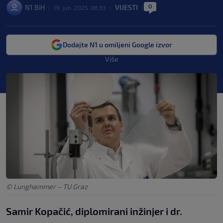
0
N1 BiH
VIJESTI
|
19. jun. 2025. 08:33
|
|
Dodajte N1 u omiljeni Google izvor
Više
© Lunghammer – TU Graz
Samir Kopačić, diplomirani inžinjer i dr.