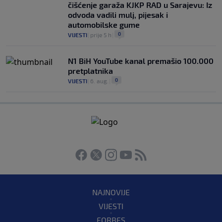
čišćenje garaža KJKP RAD u Sarajevu: Iz
odvoda vadili mulj, pijesak i
automobilske gume
0
VIJESTI
|
prije 5 h
|
N1 BiH YouTube kanal premašio 100.000
pretplatnika
0
VIJESTI
|
6. aug.
|
NAJNOVIJE
VIJESTI
FORBES