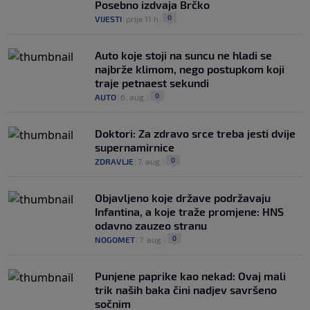
Posebno izdvaja Brčko
0
VIJESTI
|
prije 11 h
|
Auto koje stoji na suncu ne hladi se
najbrže klimom, nego postupkom koji
traje petnaest sekundi
0
AUTO
|
6. aug.
|
Doktori: Za zdravo srce treba jesti dvije
supernamirnice
0
ZDRAVLJE
|
7. aug.
|
Objavljeno koje države podržavaju
Infantina, a koje traže promjene: HNS
odavno zauzeo stranu
0
NOGOMET
|
7. aug.
|
Punjene paprike kao nekad: Ovaj mali
trik naših baka čini nadjev savršeno
sočnim