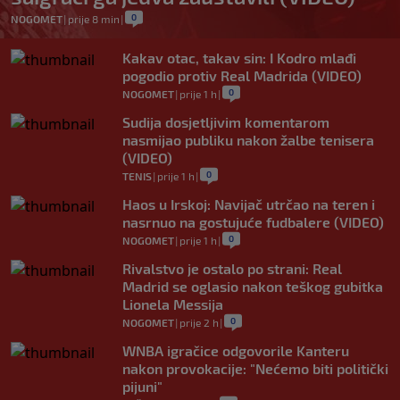
0
NOGOMET
|
prije 8 min
|
Kakav otac, takav sin: I Kodro mlađi
pogodio protiv Real Madrida (VIDEO)
0
NOGOMET
|
prije 1 h
|
Sudija dosjetljivim komentarom
nasmijao publiku nakon žalbe tenisera
(VIDEO)
0
TENIS
|
prije 1 h
|
Haos u Irskoj: Navijač utrčao na teren i
nasrnuo na gostujuće fudbalere (VIDEO)
0
NOGOMET
|
prije 1 h
|
Rivalstvo je ostalo po strani: Real
Madrid se oglasio nakon teškog gubitka
Lionela Messija
0
NOGOMET
|
prije 2 h
|
WNBA igračice odgovorile Kanteru
nakon provokacije: "Nećemo biti politički
pijuni"