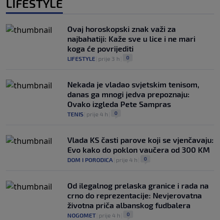
LIFESTYLE
Ovaj horoskopski znak važi za
najbahatiji: Kaže sve u lice i ne mari
koga će povrijediti
0
LIFESTYLE
|
prije 3 h
|
Nekada je vladao svjetskim tenisom,
danas ga mnogi jedva prepoznaju:
Ovako izgleda Pete Sampras
0
TENIS
|
prije 4 h
|
Vlada KS časti parove koji se vjenčavaju:
Evo kako do poklon vaučera od 300 KM
0
DOM I PORODICA
|
prije 4 h
|
Od ilegalnog prelaska granice i rada na
crno do reprezentacije: Nevjerovatna
životna priča albanskog fudbalera
0
NOGOMET
|
prije 4 h
|