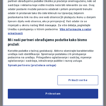
prije svega, ljudska toplina, zauvijek će ostati u
partneri obrađujemo podatke Ukoliko je praćenje onemogućeno, neki od
sadržaja i reklama koje vidite možda neće biti relevantni za vas. Ovaj
sjećanju svih koji su imali čast da ga poznaju,
odabir postavki možete ponovno odabrati i pritom promijeniti trenutni
odabir ili pristanak tako što ćete kliknuti na Upravljaj željenim
piše
gračanički portal
.
postavkama link na dnu ove web stranice [ili plutajuću ikonu u donjem
lijevom dijelu web stranice, ako je primjenjivo]. Vaš odabir će se
mijenjati u okviru našeg Wеб локација. Za više detalja, pogledajte
Izuzetan um i posvećeni
Uredbu o postupanju s ličnim podacima.
Više informacija o vašoj
privatnosti
naučnik
Mi i naši partneri obrađujemo podatke kako bismo
pružali:
Koristite podatke o tačnoj geolokaciji. Aktivno skenirajte karakteristike
Dr. Samir Kopačić bio je cijenjen istraživač, čiji
uređaja radi identifikacije. Spremanje podataka i/ili pristupanje
podacima na uređaju. Prilagođeno oglašavanje i sadržaj, mjerenje
je rad prepoznat i izvan granica Bosne i
oglašavanja i sadržaja, istraživanje publike i razvoj usluga.
Spisak partnera (pružalaca usluga)
Hercegovine.
Austrijski mediji
ranije su
izvještavali o njegovim značajnim tehničkim
Prikaži svrhe
dostignućima, a bio je dobitnik brojnih nagrada
i priznanja za svoj inovativni rad.
Prihvatam
Jedno od najznačajnijih priznanja koje je dobio