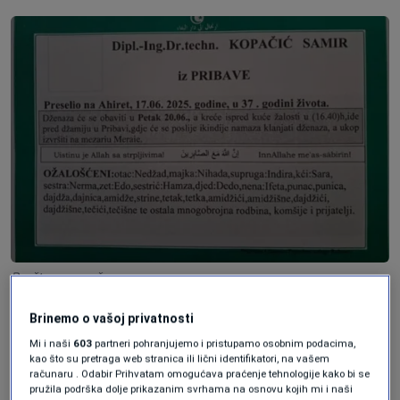
Društvene mreže
Samir Kopačić ostavio je dubok trag u
Brinemo o vašoj privatnosti
Mi i naši
603
partneri pohranjujemo i pristupamo osobnim podacima,
akademskoj i stručnoj zajednici. Njegova
kao što su pretraga web stranica ili lični identifikatori, na vašem
računaru . Odabir Prihvatam omogućava praćenje tehnologije kako bi se
akademska postignuća, stručni doprinosi i,
pružila podrška dolje prikazanim svrhama na osnovu kojih mi i naši