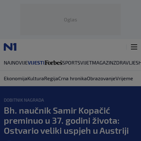
Oglas
NAJNOVIJE
VIJESTI
SPORT
SVIJET
MAGAZIN
ZDRAVLJE
S
Ekonomija
Kultura
Regija
Crna hronika
Obrazovanje
Vrijeme
DOBITNIK NAGRADA
Bh. naučnik Samir Kopačić
preminuo u 37. godini života:
Ostvario veliki uspjeh u Austriji