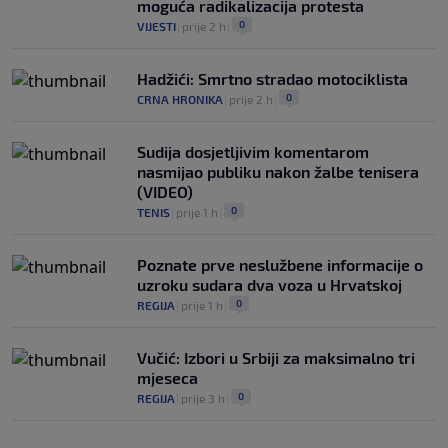
moguća radikalizacija protesta
0
VIJESTI
|
prije 2 h
|
Hadžići: Smrtno stradao motociklista
0
CRNA HRONIKA
|
prije 2 h
|
Sudija dosjetljivim komentarom
nasmijao publiku nakon žalbe tenisera
(VIDEO)
0
TENIS
|
prije 1 h
|
Poznate prve neslužbene informacije o
uzroku sudara dva voza u Hrvatskoj
0
REGIJA
|
prije 1 h
|
Vučić: Izbori u Srbiji za maksimalno tri
mjeseca
0
REGIJA
|
prije 3 h
|