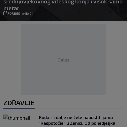
srednjovjekovnog viteškog konja i visok samo
metar
FORBES
|
prije 9 h
Oglas
ZDRAVLJE
Rudari i dalje ne žele napustiti jamu
"Raspotočje" u Zenici: Od ponedjeljka