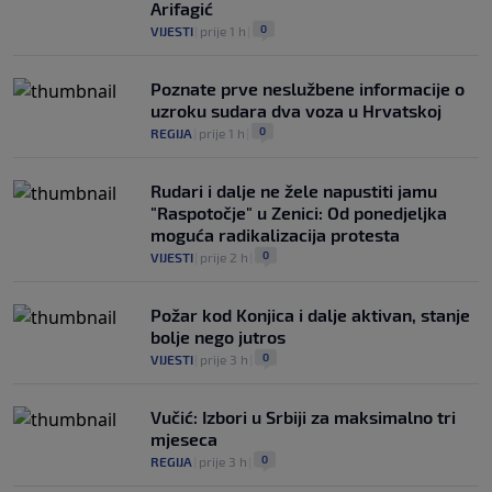
Arifagić
0
VIJESTI
|
prije 1 h
|
Poznate prve neslužbene informacije o
uzroku sudara dva voza u Hrvatskoj
0
REGIJA
|
prije 1 h
|
Rudari i dalje ne žele napustiti jamu
"Raspotočje" u Zenici: Od ponedjeljka
moguća radikalizacija protesta
0
VIJESTI
|
prije 2 h
|
Požar kod Konjica i dalje aktivan, stanje
bolje nego jutros
0
VIJESTI
|
prije 3 h
|
Vučić: Izbori u Srbiji za maksimalno tri
mjeseca
0
REGIJA
|
prije 3 h
|