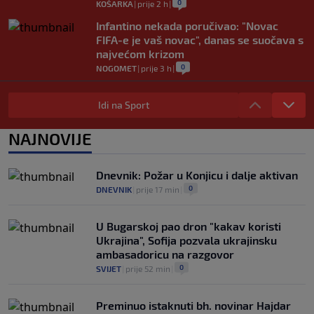
0
KOŠARKA
|
prije 2 h
|
Infantino nekada poručivao: "Novac
FIFA-e je vaš novac", danas se suočava s
najvećom krizom
0
NOGOMET
|
prije 3 h
|
Enes Kanter Freedom želi na WNBA
draft: Neobičnim potezom pokušava
Idi na Sport
ukazati na pravila lige
0
KOŠARKA
|
prije 3 h
|
NAJNOVIJE
Jakirovićev Hull City doživio prvi poraz
na pripremama, bolji bio Eintracht
Dnevnik: Požar u Konjicu i dalje aktivan
0
NOGOMET
|
prije 3 h
|
0
DNEVNIK
|
prije 17 min
|
U Bugarskoj pao dron "kakav koristi
Ukrajina", Sofija pozvala ukrajinsku
ambasadoricu na razgovor
0
SVIJET
|
prije 52 min
|
Preminuo istaknuti bh. novinar Hajdar