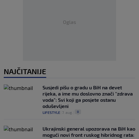
Oglas
NAJČITANIJE
Susjedi pišu o gradu u BiH na devet
rijeka, a ime mu doslovno znači "zdrava
voda": Svi koji ga posjete ostanu
oduševljeni
0
LIFESTYLE
|
7. aug.
|
Ukrajinski general upozorava na BiH kao
mogući novi front ruskog hibridnog rata: