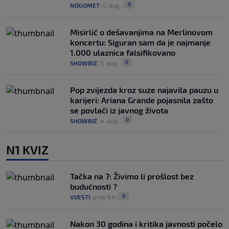
0
NOGOMET
|
5. aug.
|
Misirlić o dešavanjima na Merlinovom
koncertu: Siguran sam da je najmanje
1.000 ulaznica falsifikovano
0
SHOWBIZ
|
5. aug.
|
Pop zvijezda kroz suze najavila pauzu u
karijeri: Ariana Grande pojasnila zašto
se povlači iz javnog života
0
SHOWBIZ
|
4. aug.
|
N1 KVIZ
Tačka na 7: Živimo li prošlost bez
budućnosti ?
0
VIJESTI
|
prije 9 h
|
Nakon 30 godina i kritika javnosti počelo