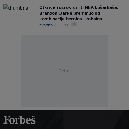
Otkriven uzrok smrti NBA košarkaša:
Brandon Clarke preminuo od
kombinacije heroina i kokaina
0
KOŠARKA
|
prije 3 h
|
Oglas