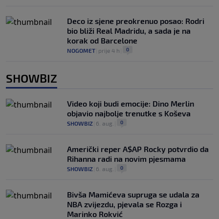
Deco iz sjene preokrenuo posao: Rodri
bio bliži Real Madridu, a sada je na
korak od Barcelone
0
NOGOMET
|
prije 4 h
|
SHOWBIZ
Video koji budi emocije: Dino Merlin
objavio najbolje trenutke s Koševa
0
SHOWBIZ
|
6. aug.
|
Američki reper A$AP Rocky potvrdio da
Rihanna radi na novim pjesmama
0
SHOWBIZ
|
6. aug.
|
Bivša Mamićeva supruga se udala za
NBA zvijezdu, pjevala se Rozga i
Marinko Rokvić