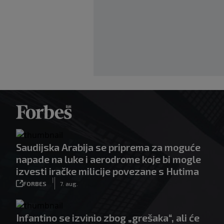
Saudijska Arabija se priprema za moguće
napade na luke i aerodrome koje bi mogle
izvesti iračke milicije povezane s Hutima
|
FORBES
7. aug.
Infantino se izvinio zbog „grešaka“, ali će