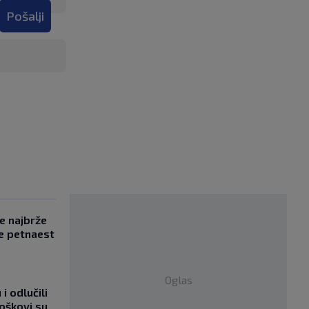
Pošalji
se najbrže
e petnaest
Oglas
i odlučili
roškovi su