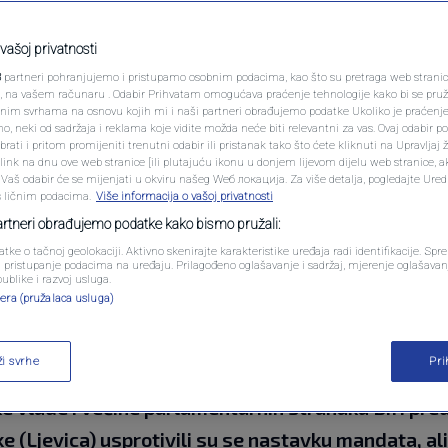
PODCAST
nt Evrope: U
N1 SPECIJAL
vašoj privatnosti
3
partneri pohranjujemo i pristupamo osobnim podacima, kao što su pretraga web stranica 
ko njemačkog učešća u
FENOMENI
ri, na vašem računaru . Odabir Prihvatam omogućava praćenje tehnologije kako bi se pruž
anim svrhama na osnovu kojih mi i naši partneri obrađujemo podatke Ukoliko je praćenj
 neki od sadržaja i reklama koje vidite možda neće biti relevantni za vas. Ovaj odabir p
NEISTRAŽENO
ati i pritom promijeniti trenutni odabir ili pristanak tako što ćete kliknuti na Upravljaj 
ink na dnu ove web stranice [ili plutajuću ikonu u donjem lijevom dijelu web stranice, a
VIRALNO
. Vaš odabir će se mijenjati u okviru našeg Wеб локација. Za više detalja, pogledajte Ure
s ličnim podacima.
Više informacija o vašoj privatnosti
entara
FOTO
partneri obrađujemo podatke kako bismo pružali:
atke o tačnoj geolokaciji. Aktivno skenirajte karakteristike uređaja radi identifikacije. Sp
PROMO
li pristupanje podacima na uređaju. Prilagođeno oglašavanje i sadržaj, mjerenje oglašavanj
publike i razvoj usluga.
era (pružalaca usluga)
VIDEO
ži svrhe
Pr
ju učešća Bundeswehra u misiji EUFOR Althea u Bo
e vlade i većine parlamentarnih stranaka BiH pred
e (Ljevica) usprotivili su se nastavku mandata, ali