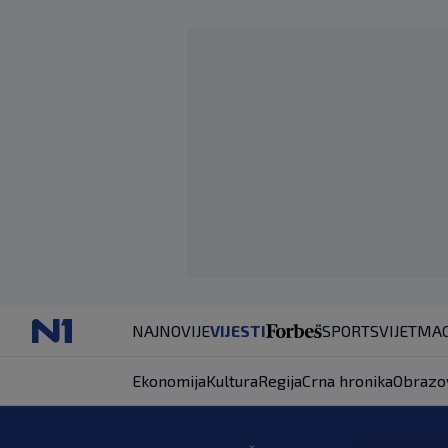
NAJNOVIJE
VIJESTI
SPORT
SVIJET
MAG
Ekonomija
Kultura
Regija
Crna hronika
Obrazo