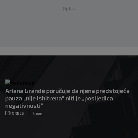
Oglas
Ariana Grande poručuje da njena predstojeća
pauza „nije ishitrena“ niti je „posljedica
negativnosti“
|
FORBES
7. aug.