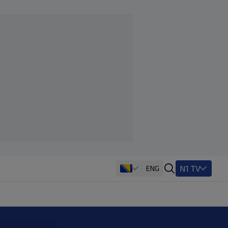
N1 TV
ENG