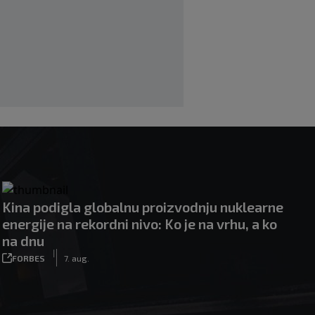
UEFA pokreće istragu: Je li Infantino
namjeravao prodati prava na Svjetsko
prvenstvo ispod cijene?
|
|
0
NOGOMET
7. aug.
Kina podigla globalnu proizvodnju nuklearne
energije na rekordni nivo: Ko je na vrhu, a ko
na dnu
|
FORBES
7. aug.