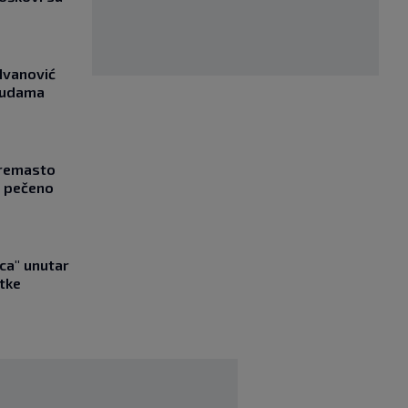
Ivanović
asudama
Kremasto
z pečeno
ica" unutar
tke