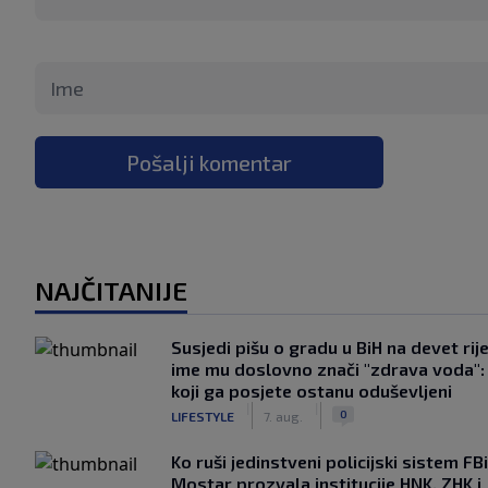
Pošalji komentar
NAJČITANIJE
Susjedi pišu o gradu u BiH na devet rije
ime mu doslovno znači "zdrava voda":
koji ga posjete ostanu oduševljeni
|
|
0
LIFESTYLE
7. aug.
Ko ruši jedinstveni policijski sistem F
Mostar prozvala institucije HNK, ZHK i