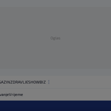
Oglas
AZIN
ZDRAVLJE
SHOWBIZ
KOLUMNE
vanje
Vrijeme