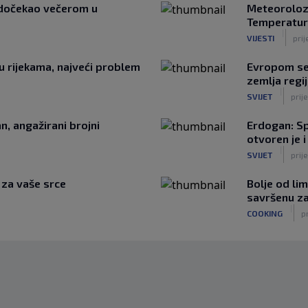
a dočekao večerom u
Meteorolozi
Temperatur
|
VIJESTI
prij
 u rijekama, najveći problem
Evropom se 
zemlja regi
|
SVIJET
prij
n, angažirani brojni
Erdogan: Sp
otvoren je i
|
SVIJET
prije
e za vaše srce
Bolje od li
savršenu za 
|
COOKING
pr