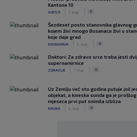
Kantona 10
|
|
0
VIJESTI
7. aug.
Šezdeset posto stanovnika glavnog g
kojem živi mnogo Bosanaca živi u sta
koje daje grad
|
|
0
EKONOMIJA
5. aug.
Doktori: Za zdravo srce treba jesti dvi
supernamirnice
|
|
0
ZDRAVLJE
7. aug.
Uz Zemlju već sto godina putuje još j
objekat, a kineska sonda ga je prošlog
mjeseca prvi put snimila izbliza
|
|
0
NAUKA
6. aug.