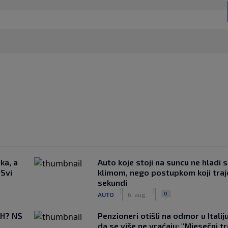
ka, a
Auto koje stoji na suncu ne hladi 
 Svi
klimom, nego postupkom koji traj
sekundi
|
|
0
AUTO
6. aug.
BiH? NS
Penzioneri otišli na odmor u Italiju 
da se više ne vraćaju: "Mjesečni t