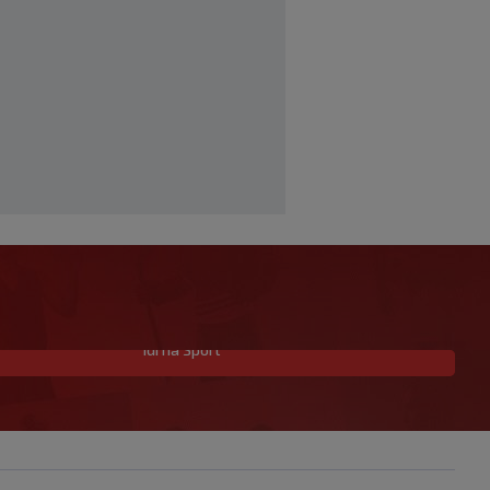
Idi na Sport
Skandal u Južnoj Koreji: Sudijama
plaćali eskort dame i "masaže sa
sretnim završetkom"
|
|
0
NOGOMET
prije 1 h
Barcelona poslala prvu ponudu za