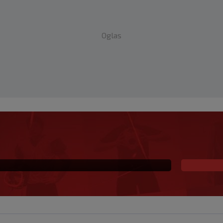
Oglas
ostao hit: Navijači
aj klub"