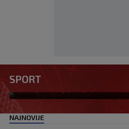
Novi igrač Millwalla odmah p
SPORT
poručuju da je "stvoren za ov
|
|
0
NOGOMET
prije 27 min
NAJNOVIJE