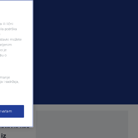
ili lični
ila podrška
e
ostavki možete
željenim
ko je
dbu o
remanje
a i sadržaja,
ihvatam
sni i
stavili kao
 iz