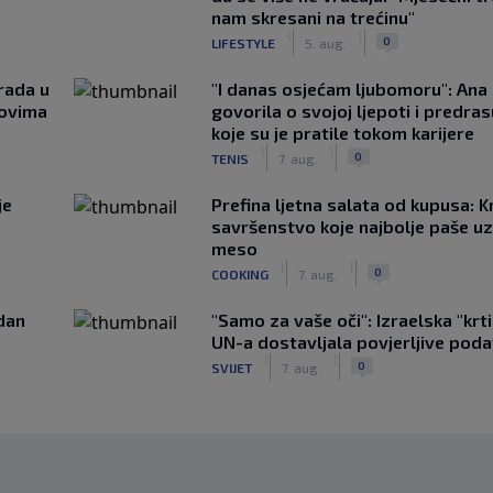
nam skresani na trećinu"
|
|
0
LIFESTYLE
5. aug.
rada u
"I danas osjećam ljubomoru": Ana 
novima
govorila o svojoj ljepoti i predr
koje su je pratile tokom karijere
|
|
0
TENIS
7. aug.
je
Prefina ljetna salata od kupusa: 
savršenstvo koje najbolje paše u
meso
|
|
0
COOKING
7. aug.
edan
"Samo za vaše oči": Izraelska "krt
UN-a dostavljala povjerljive poda
|
|
0
SVIJET
7. aug.