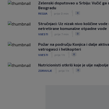
Zelenski doputovao u Srbiju: Vučić g
Beogradu
|
|
0
REGIJA
prije 0 min
Stručnjaci: Uz nizak nivo količine vode
netretirane komunalne otpadne vode
|
|
0
VIJESTI
prije 7 min
Požar na području Konjica i dalje aktiva
vatrogasci i helikopteri
|
|
0
VIJESTI
prije 1 h
Nutricionisti otkrili koje je ulje najbolj
|
|
0
ZDRAVLJE
prije 1 h