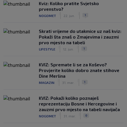
Kviz: Koliko pratite Svjetsko
prvenstvo?
|
|
1
NOGOMET
22. jun.
Skrati vrijeme do utakmice uz naš kviz:
Pokaži šta znaš o Zmajevima i zauzmi
prvo mjesto na tabeli
|
|
1
LIFESTYLE
12. jun.
KVIZ: Spremate li se za Koševo?
Provjerite koliko dobro znate stihove
Dine Merlina
|
|
1
MAGAZIN
31. mar.
KVIZ: Pokaži koliko poznaješ
reprezentaciju Bosne i Hercegovine i
zauzmi prvo mjesto na tabeli navijača
|
|
0
NOGOMET
31. mar.