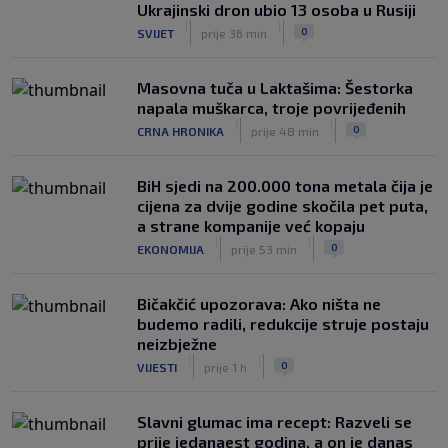
Ukrajinski dron ubio 13 osoba u Rusiji
|
|
0
SVIJET
prije 36 min
Masovna tuča u Laktašima: Šestorka
napala muškarca, troje povrijeđenih
|
|
0
CRNA HRONIKA
prije 48 min
BiH sjedi na 200.000 tona metala čija je
cijena za dvije godine skočila pet puta,
a strane kompanije već kopaju
|
|
0
EKONOMIJA
prije 53 min
Bičakčić upozorava: Ako ništa ne
budemo radili, redukcije struje postaju
neizbježne
|
|
0
VIJESTI
prije 1 h
Slavni glumac ima recept: Razveli se
prije jedanaest godina, a on je danas