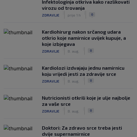
Infektologinja otkriva kako razlikovati
virozu od trovanja
|
|
0
ZDRAVLJE
prije 1 h
Kardiohirurg nakon srčanog udara
otkrio koje namirnice uvijek kupuje, a
koje izbjegava
|
|
0
ZDRAVLJE
8. aug.
Kardiolozi izdvajaju jednu namirnicu
koju vrijedi jesti za zdravije srce
|
|
0
ZDRAVLJE
8. aug.
Nutricionisti otkrili koje je ulje najbolje
za vaše srce
|
|
0
ZDRAVLJE
8. aug.
Doktori: Za zdravo srce treba jesti
dvije supernamirnice