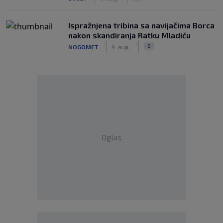
Ispražnjena tribina sa navijačima Borca
nakon skandiranja Ratku Mladiću
|
|
0
NOGOMET
9. aug.
Oglas