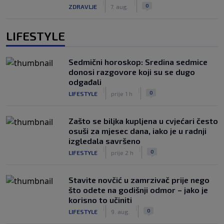
|
|
0
ZDRAVLJE
7. aug.
LIFESTYLE
Sedmični horoskop: Sredina sedmice
donosi razgovore koji su se dugo
odgađali
|
|
0
LIFESTYLE
prije 1 h
Zašto se biljka kupljena u cvjećari često
osuši za mjesec dana, iako je u radnji
izgledala savršeno
|
|
0
LIFESTYLE
prije 2 h
Stavite novčić u zamrzivač prije nego
što odete na godišnji odmor – jako je
korisno to učiniti
|
|
0
LIFESTYLE
9. aug.