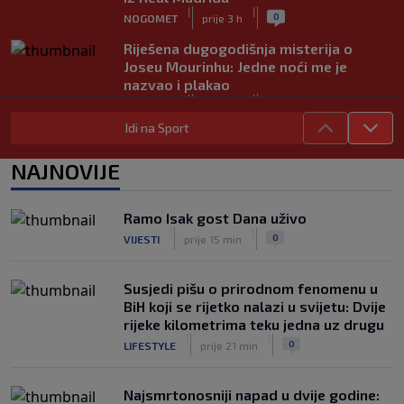
|
|
0
NOGOMET
prije 3 h
Riješena dugogodišnja misterija o
Joseu Mourinhu: Jedne noći me je
nazvao i plakao
|
|
0
NOGOMET
prije 3 h
Idi na Sport
Tottenham ide po Savinha: Spursi
spremili oko 70 miliona eura za
NAJNOVIJE
Brazilca
|
|
0
NOGOMET
prije 3 h
Ramo Isak gost Dana uživo
Iraola zabrinut nakon novog poraza
|
|
0
VIJESTI
prije 15 min
Liverpoola: "Ne možemo održati nivo
koji želimo"
|
|
0
NOGOMET
prije 4 h
Susjedi pišu o prirodnom fenomenu u
BiH koji se rijetko nalazi u svijetu: Dvije
rijeke kilometrima teku jedna uz drugu
|
|
0
LIFESTYLE
prije 21 min
Najsmrtonosniji napad u dvije godine: