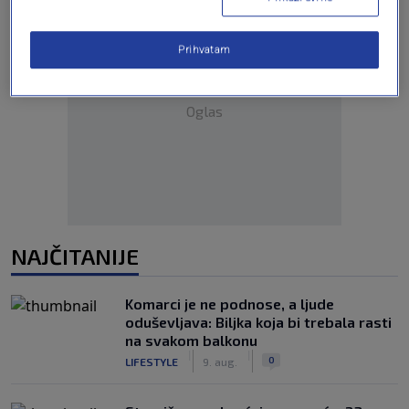
Prihvatam
Oglas
NAJČITANIJE
Komarci je ne podnose, a ljude
oduševljava: Biljka koja bi trebala rasti
na svakom balkonu
|
|
0
LIFESTYLE
9. aug.