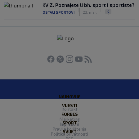
KVIZ: Poznajete li bh. sport i sportiste?
|
|
0
OSTALI SPORTOVI
23. mar.
NAJNOVIJE
VIJESTI
Kontakt
FORBES
O nama
Marketing
SPORT
Impresum
Pravila korištenja
SVIJET
Politika privatnosti
RSS