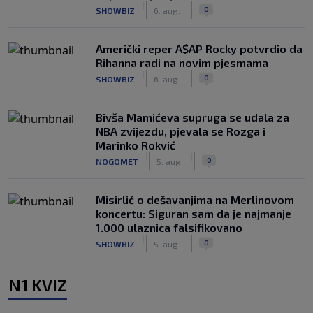
|
|
0
SHOWBIZ
6. aug.
Američki reper A$AP Rocky potvrdio da
Rihanna radi na novim pjesmama
|
|
0
SHOWBIZ
6. aug.
Bivša Mamićeva supruga se udala za
NBA zvijezdu, pjevala se Rozga i
Marinko Rokvić
|
|
0
NOGOMET
5. aug.
Misirlić o dešavanjima na Merlinovom
koncertu: Siguran sam da je najmanje
1.000 ulaznica falsifikovano
|
|
0
SHOWBIZ
5. aug.
N1 KVIZ