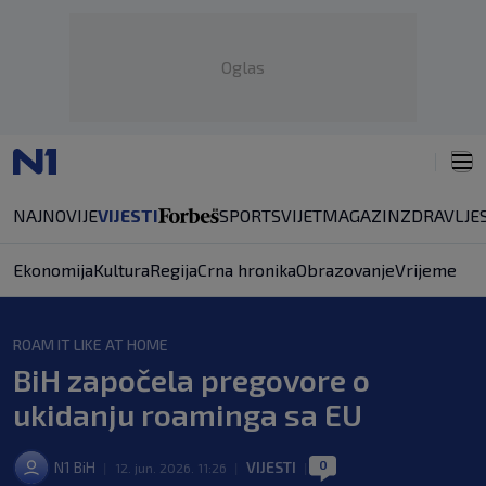
Oglas
NAJNOVIJE
VIJESTI
SPORT
SVIJET
MAGAZIN
ZDRAVLJE
Ekonomija
Kultura
Regija
Crna hronika
Obrazovanje
Vrijeme
ROAM IT LIKE AT HOME
BiH započela pregovore o
ukidanju roaminga sa EU
0
N1 BiH
VIJESTI
|
12. jun. 2026. 11:26
|
|