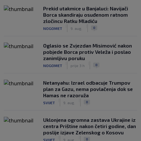
Prekid utakmice u Banjaluci: Navijači
Borca skandiraju osuđenom ratnom
zločincu Ratku Mladiću
|
|
0
NOGOMET
9. aug.
Oglasio se Zvjezdan Misimović nakon
pobjede Borca protiv Veleža i poslao
zanimljivu poruku
|
|
0
NOGOMET
prije 3 h
Netanyahu: Izrael odbacuje Trumpov
plan za Gazu, nema povlačenja dok se
Hamas ne razoruža
|
|
0
SVIJET
9. aug.
Uklonjena ogromna zastava Ukrajine iz
centra Prištine nakon četiri godine, dan
poslije izjave Zelenskog o Kosovu
|
|
0
SVIJET
9. aug.