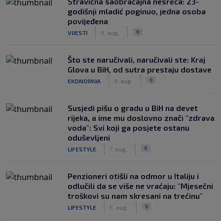
Stravična saobraćajna nesreća: 23-
godišnji mladić poginuo, jedna osoba
povijeđena
|
|
0
VIJESTI
9. aug.
Što ste naručivali, naručivali ste: Kraj
Glova u BiH, od sutra prestaju dostave
|
|
0
EKONOMIJA
9. aug.
Susjedi pišu o gradu u BiH na devet
rijeka, a ime mu doslovno znači "zdrava
voda": Svi koji ga posjete ostanu
oduševljeni
|
|
0
LIFESTYLE
7. aug.
Penzioneri otišli na odmor u Italiju i
odlučili da se više ne vraćaju: "Mjesečni
troškovi su nam skresani na trećinu"
|
|
0
LIFESTYLE
5. aug.