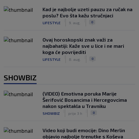
Kad je najbolje uzeti pauzu za ručak na
poslu? Evo šta kažu stručnjaci
|
|
0
LIFESTYLE
9. aug.
Ovaj horoskopski znak važi za
najbahatiji: Kaže sve u lice i ne mari
koga će povrijediti
|
|
0
LIFESTYLE
8. aug.
SHOWBIZ
(VIDEO) Emotivna poruka Marije
Šerifović Bosancima i Hercegovcima
nakon spektakla u Travniku
|
|
0
SHOWBIZ
prije 3 h
Video koji budi emocije: Dino Merlin
objavio najbolje trenutke s Koševa