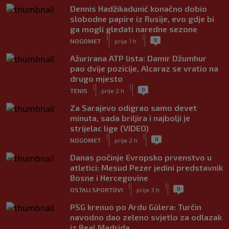
Dennis Hadžikadunić konačno dobio
slobodne papire iz Rusije, evo gdje bi
ga mogli gledati naredne sezone
|
|
0
NOGOMET
prije 1 h
Ažurirana ATP lista: Damir Džumhur
pao dvije pozicije, Alcaraz se vratio na
drugo mjesto
|
|
0
TENIS
prije 2 h
Za Sarajevo odigrao samo devet
minuta, sada briljira i najbolji je
strijelac lige (VIDEO)
|
|
0
NOGOMET
prije 2 h
Danas počinje Evropsko prvenstvo u
atletici: Mesud Pezer jedini predstavnik
Bosne i Hercegovine
|
|
0
OSTALI SPORTOVI
prije 3 h
PSG krenuo po Ardu Gülera: Turčin
navodno dao zeleno svjetlo za odlazak
iz Real Madrida