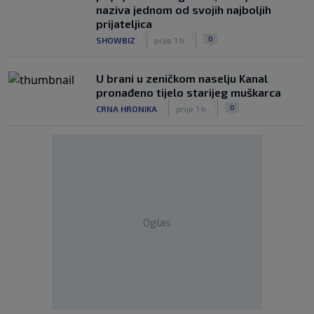
naziva jednom od svojih najboljih
prijateljica
|
|
0
SHOWBIZ
prije 1 h
U brani u zeničkom naselju Kanal
pronađeno tijelo starijeg muškarca
|
|
0
CRNA HRONIKA
prije 1 h
Oglas