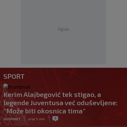
Oglas
SPORT
Kerim Alajbegović tek stigao, a
legende Juventusa već oduševljene:
"Može biti okosnica tima"
|
|
0
NOGOMET
prije 5 min