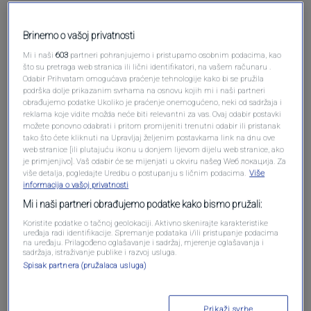
Brinemo o vašoj privatnosti
Mi i naši
603
partneri pohranjujemo i pristupamo osobnim podacima, kao
Pošalji komentar
što su pretraga web stranica ili lični identifikatori, na vašem računaru .
Odabir Prihvatam omogućava praćenje tehnologije kako bi se pružila
podrška dolje prikazanim svrhama na osnovu kojih mi i naši partneri
obrađujemo podatke Ukoliko je praćenje onemogućeno, neki od sadržaja i
reklama koje vidite možda neće biti relevantni za vas. Ovaj odabir postavki
možete ponovno odabrati i pritom promijeniti trenutni odabir ili pristanak
tako što ćete kliknuti na Upravljaj željenim postavkama link na dnu ove
web stranice [ili plutajuću ikonu u donjem lijevom dijelu web stranice, ako
je primjenjivo]. Vaš odabir će se mijenjati u okviru našeg Wеб локација. Za
više detalja, pogledajte Uredbu o postupanju s ličnim podacima.
Više
informacija o vašoj privatnosti
Mi i naši partneri obrađujemo podatke kako bismo pružali:
Oglas
Koristite podatke o tačnoj geolokaciji. Aktivno skenirajte karakteristike
uređaja radi identifikacije. Spremanje podataka i/ili pristupanje podacima
na uređaju. Prilagođeno oglašavanje i sadržaj, mjerenje oglašavanja i
sadržaja, istraživanje publike i razvoj usluga.
Spisak partnera (pružalaca usluga)
Prikaži svrhe