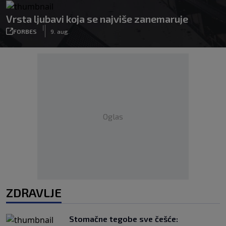
Vrsta ljubavi koja se najviše zanemaruje
|
FORBES
9. aug.
Oglas
ZDRAVLJE
Stomačne tegobe sve češće: