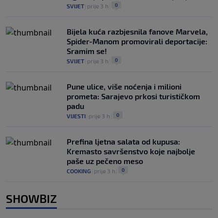
0
SVIJET
|
prije 3 h
|
Bijela kuća razbjesnila fanove Marvela,
Spider-Manom promovirali deportacije:
Sramim se!
0
SVIJET
|
prije 3 h
|
Pune ulice, više noćenja i milioni
prometa: Sarajevo prkosi turističkom
padu
0
VIJESTI
|
prije 3 h
|
Prefina ljetna salata od kupusa:
Kremasto savršenstvo koje najbolje
paše uz pečeno meso
0
COOKING
|
prije 3 h
|
SHOWBIZ