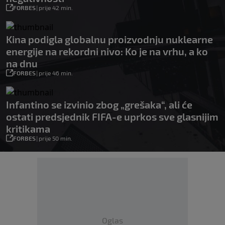
FORBES
|
prije 42 min.
Kina podigla globalnu proizvodnju nuklearne
energije na rekordni nivo: Ko je na vrhu, a ko
na dnu
FORBES
|
prije 46 min.
Infantino se izvinio zbog „grešaka“, ali će
ostati predsjednik FIFA-e uprkos sve glasnijim
kritikama
FORBES
|
prije 50 min.
Oglas