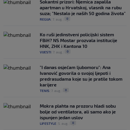
Šokantni prizori: Njemica zapalila
apartman u Hrvatskoj, vlasnik na rubu
suza; "Nestalo je naših 50 godina života"
0
REGIJA
|
7. aug.
|
Ko ruši jedinstveni policijski sistem
FBiH? NS Mostar prozvala institucije
HNK, ZHK i Kantona 10
0
VIJESTI
|
7. aug.
|
"I danas osjećam ljubomoru": Ana
Ivanović govorila o svojoj ljepoti i
predrasudama koje su je pratile tokom
karijere
0
TENIS
|
7. aug.
|
Mokra plahta na prozoru hladi sobu
bolje od ventilatora, ali samo ako je
ispunjen jedan uslov
0
LIFESTYLE
|
5. aug.
|