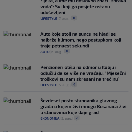
rijeka, a ime mu doslovno znači "zdrava
voda": Svi koji ga posjete ostanu
oduševljeni
0
LIFESTYLE
|
7. aug.
|
Auto koje stoji na suncu ne hladi se
najbrže klimom, nego postupkom koji
traje petnaest sekundi
0
AUTO
|
6. aug.
|
Penzioneri otišli na odmor u Italiju i
odlučili da se više ne vraćaju: "Mjesečni
troškovi su nam skresani na trećinu"
0
LIFESTYLE
|
5. aug.
|
Šezdeset posto stanovnika glavnog
grada u kojem živi mnogo Bosanaca živi
u stanovima koje daje grad
0
EKONOMIJA
|
5. aug.
|