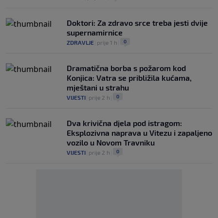
Doktori: Za zdravo srce treba jesti dvije
supernamirnice
0
ZDRAVLJE
|
prije 1 h
|
Dramatična borba s požarom kod
Konjica: Vatra se približila kućama,
mještani u strahu
0
VIJESTI
|
prije 2 h
|
Dva krivična djela pod istragom:
Eksplozivna naprava u Vitezu i zapaljeno
vozilo u Novom Travniku
0
VIJESTI
|
prije 2 h
|