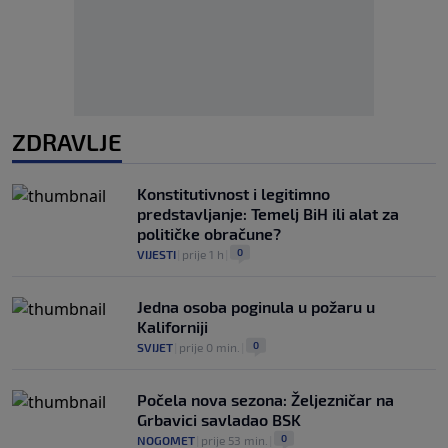
ZDRAVLJE
Konstitutivnost i legitimno
predstavljanje: Temelj BiH ili alat za
političke obračune?
0
VIJESTI
|
prije 1 h
|
Jedna osoba poginula u požaru u
Kaliforniji
0
SVIJET
|
prije 0 min.
|
Počela nova sezona: Željezničar na
Grbavici savladao BSK
0
NOGOMET
|
prije 53 min.
|