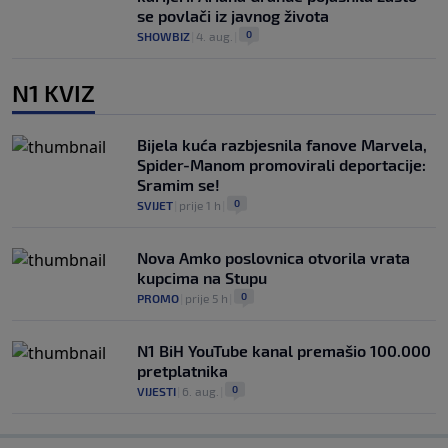
se povlači iz javnog života
0
SHOWBIZ
|
4. aug.
|
N1 KVIZ
Bijela kuća razbjesnila fanove Marvela,
Spider-Manom promovirali deportacije:
Sramim se!
0
SVIJET
|
prije 1 h
|
Nova Amko poslovnica otvorila vrata
kupcima na Stupu
0
PROMO
|
prije 5 h
|
N1 BiH YouTube kanal premašio 100.000
pretplatnika
0
VIJESTI
|
6. aug.
|