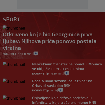
SPORT
Otkriveno ko je bio Georginina prva
ljubav: Njihova priča ponovo postala
viralna
0
NOGOMET
|
prije 0 min.
|
Neočekivan transfer na pomolu: Monaco
se uključio u utrku za Lukakua
0
NOGOMET
|
prije 30 min.
|
Počela nova sezona: Željezničar na
Grbavici savladao BSK
0
NOGOMET
|
prije 1 h
|
Objavljeno koje države podržavaju
Infantina, a koje traže promjene: HNS