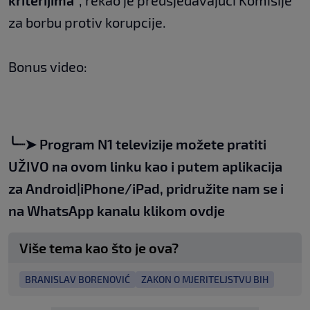
kriterijima"
, rekao je predsjedavajući Komisije
za borbu protiv korupcije.
Bonus video:
╰┈➤
Program N1 televizije možete pratiti
UŽIVO na
ovom linku
kao i putem aplikacija
za
An
droid
|
iPhone/iPad,
pridružite nam se i
na WhatsApp kanalu klikom
ovdje
Više tema kao što je ova?
BRANISLAV BORENOVIĆ
ZAKON O MJERITELJSTVU BIH