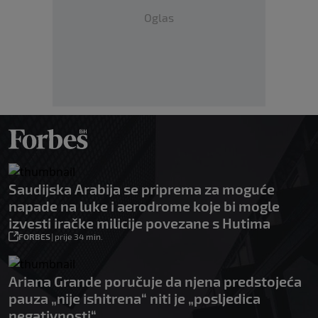
Oglas
Saudijska Arabija se priprema za moguće
napade na luke i aerodrome koje bi mogle
izvesti iračke milicije povezane s Hutima
FORBES
|
prije 34 min.
Ariana Grande poručuje da njena predstojeća
pauza „nije ishitrena“ niti je „posljedica
negativnosti“