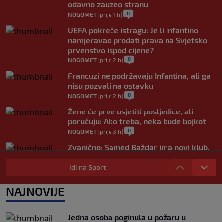
odavno zauzeo stranu
0
NOGOMET
|
prije 1 h
|
UEFA pokreće istragu: Je li Infantino
namjeravao prodati prava na Svjetsko
prvenstvo ispod cijene?
0
NOGOMET
|
prije 2 h
|
Francuzi ne podržavaju Infantina, ali ga
nisu pozvali na ostavku
0
NOGOMET
|
prije 2 h
|
Žene će prve osjetiti posljedice, ali
poručuju: Ako treba, neka bude bojkot
0
NOGOMET
|
prije 3 h
|
Zvanično: Samed Baždar ima novi klub,
zadužio broj sa velikom "težinom"
Idi na Sport
0
NOGOMET
|
prije 5 h
|
Prije nekoliko godina zaludjela je
NAJNOVIJE
internet, a onda nestala iz javnosti: Svi
se pitaju gdje je i šta radi (VIDEO)
0
OSTALI SPORTOVI
|
prije 5 h
|
Jedna osoba poginula u požaru u