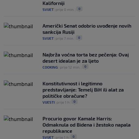
Kaliforniji
0
SVIJET
|
prije 0 min.
|
Američki Senat odobrio uvođenje novih
sankcija Rusiji
0
SVIJET
|
prije 7 min.
|
Najbrža voćna torta bez pečenja: Ovaj
desert idealan je za ljeto
0
COOKING
|
prije 12 min.
|
Konstitutivnost i legitimno
predstavljanje: Temelj BiH ili alat za
političke obračune?
0
VIJESTI
|
prije 1 h
|
Procurio govor Kamale Harris:
Odmaknula od Bidena i žestoko napala
republikance
0
SVIJET
|
prije 1 h
|