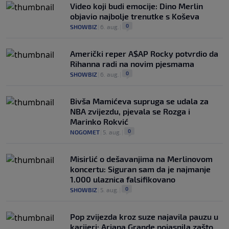
Video koji budi emocije: Dino Merlin
objavio najbolje trenutke s Koševa
0
SHOWBIZ
|
6. aug.
|
Američki reper A$AP Rocky potvrdio da
Rihanna radi na novim pjesmama
0
SHOWBIZ
|
6. aug.
|
Bivša Mamićeva supruga se udala za
NBA zvijezdu, pjevala se Rozga i
Marinko Rokvić
0
NOGOMET
|
5. aug.
|
Misirlić o dešavanjima na Merlinovom
koncertu: Siguran sam da je najmanje
1.000 ulaznica falsifikovano
0
SHOWBIZ
|
5. aug.
|
Pop zvijezda kroz suze najavila pauzu u
karijeri: Ariana Grande pojasnila zašto