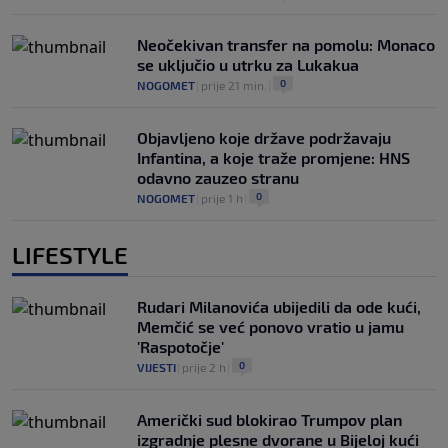
Neočekivan transfer na pomolu: Monaco
se uključio u utrku za Lukakua
0
NOGOMET
|
prije 21 min.
|
Objavljeno koje države podržavaju
Infantina, a koje traže promjene: HNS
odavno zauzeo stranu
0
NOGOMET
|
prije 1 h
|
LIFESTYLE
Rudari Milanovića ubijedili da ode kući,
Memčić se već ponovo vratio u jamu
'Raspotočje'
0
VIJESTI
|
prije 2 h
|
Američki sud blokirao Trumpov plan
izgradnje plesne dvorane u Bijeloj kući