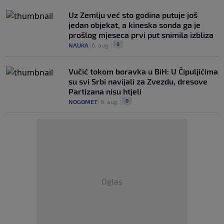
Uz Zemlju već sto godina putuje još
jedan objekat, a kineska sonda ga je
prošlog mjeseca prvi put snimila izbliza
0
NAUKA
|
6. aug.
|
Vučić tokom boravka u BiH: U Čipuljićima
su svi Srbi navijali za Zvezdu, dresove
Partizana nisu htjeli
0
NOGOMET
|
6. aug.
|
Oglas