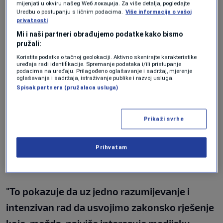
racionalnost. Ne želim biti neko ko će
mijenjati u okviru našeg Wеб локација. Za više detalja, pogledajte
Uredbu o postupanju s ličnim podacima.
Više informacija o vašoj
dolijevati ulje na vatru. Pozivam sve da vode
privatnosti
računa o ljudima, oni ne žele incidente i
Mi i naši partneri obrađujemo podatke kako bismo
pružali:
ishitrena rješenja",
rekao je.
Koristite podatke o tačnoj geolokaciji. Aktivno skenirajte karakteristike
uređaja radi identifikacije. Spremanje podataka i/ili pristupanje
podacima na uređaju. Prilagođeno oglašavanje i sadržaj, mjerenje
Borenović, koji je predsjedavajući Komisije za
oglašavanja i sadržaja, istraživanje publike i razvoj usluga.
Spisak partnera (pružalaca usluga)
borbu protiv korupcije, osvrnuo se i na
usvajanaje Izmjena i dopuna Zakon o
Prikaži svrhe
mjeriteljstvu na način, kako je kazao, koji je
potpuno odraz jednog normalnog rada
Prihvatam
parlamentarne komisije.
"To pokazuje da uz jedno razumijevanje i
intenzivan rad da usvojimo zakonsko rješenje