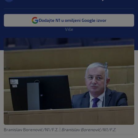
Dodajte N1 u omiljeni Google izvor
Više
Branislav Borenović/N1/F.Z.
|
Branislav Borenović/N1/F.Z.