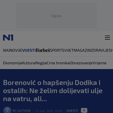
Oglas
NAJNOVIJE
VIJESTI
SPORT
SVIJET
MAGAZIN
ZDRAVLJE
S
Ekonomija
Kultura
Regija
Crna hronika
Obrazovanje
Vrijeme
Borenović o hapšenju Dodika i
ostalih: Ne želim dolijevati ulje
na vatru, ali...
0
N1 AUTHOR
VIJESTI
|
17. mar. 2025. 15:28
|
|