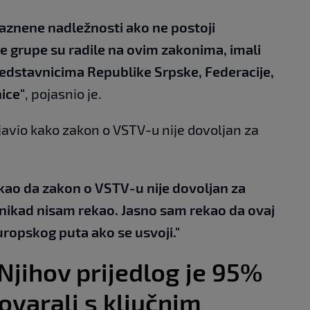
kaznene nadležnosti ako ne postoji
e grupe su radile na ovim zakonima, imali
edstavnicima Republike Srpske, Federacije,
ice"
, pojasnio je.
zjavio kako zakon o VSTV-u nije dovoljan za
ekao da zakon o VSTV-u nije dovoljan za
o nikad nisam rekao. Jasno sam rekao da ovaj
ropskog puta ako se usvoji."
"Njihov prijedlog je 95%
govarali s ključnim