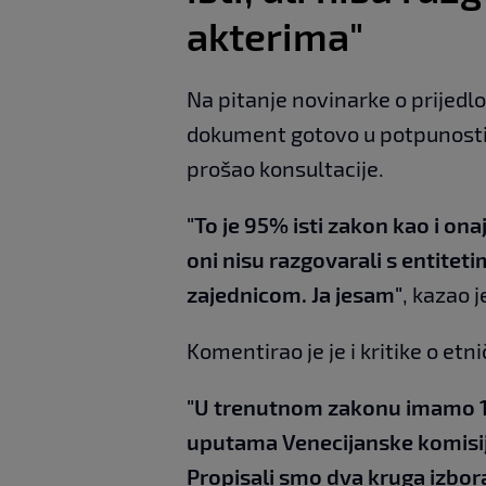
akterima"
Na pitanje novinarke o prijedl
dokument gotovo u potpunosti l
prošao konsultacije.
"To je 95% isti zakon kao i ona
oni nisu razgovarali s entite
zajednicom. Ja jesam"
, kazao j
Komentirao je je i kritike o et
"U trenutnom zakonu imamo 
uputama Venecijanske komisi
Propisali smo dva kruga izbor