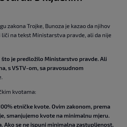
ogu zakona Trojke, Bunoza je kazao da njihov
iči na tekst Ministarstva pravde, ali da nije
j što je predložilo Ministarstvo pravde. Ali
tima, s VSTV-om, sa pravosudnom
e.
ničkim kvotama:
100% etničke kvote. Ovim zakonom, prema
je, smanjujemo kvote na minimalnu mjeru.
a. Ako se ne ispuni minimalna zastupljenost,