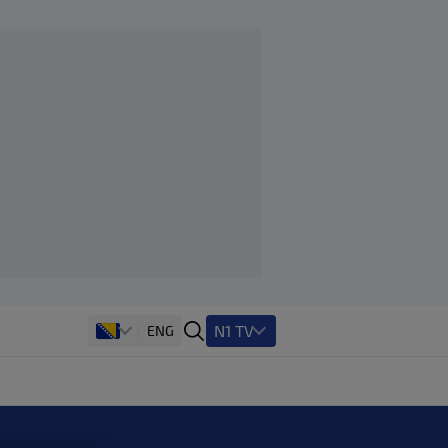
N1 TV
ENG