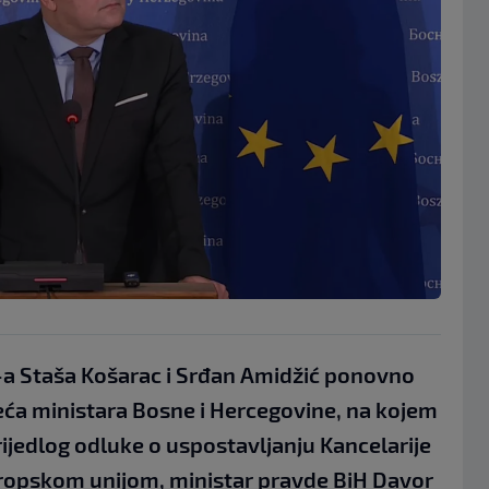
-a Staša Košarac i Srđan Amidžić ponovno
jeća ministara Bosne i Hercegovine, na kojem
Prijedlog odluke o uspostavljanju Kancelarije
ropskom unijom, ministar pravde BiH Davor