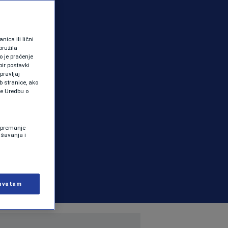
ica ili lični
pružila
 je praćenje
ir postavki
pravljaj
b stranice, ako
te Uredbu o
 Spremanje
ašavanja i
hvatam