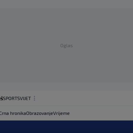
Oglas
SPORT
SVIJET
MAGAZIN
Crna hronika
Obrazovanje
Vrijeme
ZDRAVLJE