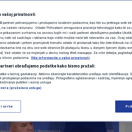
SHOWBIZ
blokade sjednice VM
KOLUMNE
 vašoj privatnosti
3
partneri pohranjujemo i pristupamo osobnim podacima, kao što su pretraga web stran
što zakoni nisu
ori, na vašem računaru . Odabir Prihvatam omogućava praćenje tehnologije kako bi se 
je prikazanim svrhama na osnovu kojih mi i naši partneri obrađujemo podatke Ukoliko
 neki od sadržaja i reklama koje vidite možda neće biti relevantni za vas. Ovaj odab
PODCAST
no odabrati i pritom promijeniti trenutni odabir ili pristanak tako što ćete kliknuti na U
tavkama link na dnu ove web stranice [ili plutajuću ikonu u donjem lijevom dijelu we
N1 SPECIJAL
vo]. Vaš odabir će se mijenjati u okviru našeg Wеб локација. Za više detalja, pogledaj
s ličnim podacima.
Više informacija o vašoj privatnosti
0
VIJESTI
komentara
|
|
FENOMENI
 partneri obrađujemo podatke kako bismo pružali:
datke o tačnoj geolokaciji. Aktivno skenirajte karakteristike uređaja radi identifikacije.
NEISTRAŽENO
ili pristupanje podacima na uređaju. Prilagođeno oglašavanje i sadržaj, mjerenje ogl
Više
traživanje publike i razvoj usluga.
tnera (pružalaca usluga)
VIRALNO
FOTO
ži svrhe
Pri
PROMO
VIDEO