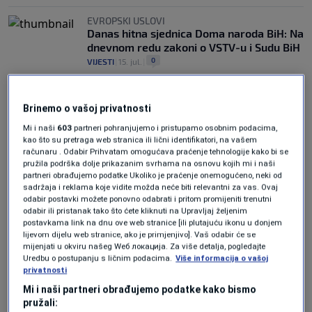
EVROPSKI USLOVI
Danas hitna sjednica Doma naroda BiH: Na
dnevnom redu zakoni o VSTV-u i Sudu BiH
0
VIJESTI
|
15. jul.
|
SJEDNICA U 11 SATI
Predstavnički dom PSBiH danas o zakonu
Brinemo o vašoj privatnosti
o VSTV-u, Sudu BiH i Apelacionom sudu
Mi i naši
603
partneri pohranjujemo i pristupamo osobnim podacima,
BiH
kao što su pretraga web stranica ili lični identifikatori, na vašem
0
VIJESTI
|
29. apr.
|
računaru . Odabir Prihvatam omogućava praćenje tehnologije kako bi se
pružila podrška dolje prikazanim svrhama na osnovu kojih mi i naši
partneri obrađujemo podatke Ukoliko je praćenje onemogućeno, neki od
sadržaja i reklama koje vidite možda neće biti relevantni za vas. Ovaj
odabir postavki možete ponovno odabrati i pritom promijeniti trenutni
odabir ili pristanak tako što ćete kliknuti na Upravljaj željenim
postavkama link na dnu ove web stranice [ili plutajuću ikonu u donjem
lijevom dijelu web stranice, ako je primjenjivo]. Vaš odabir će se
mijenjati u okviru našeg Wеб локација. Za više detalja, pogledajte
Oglas
Uredbu o postupanju s ličnim podacima.
Više informacija o vašoj
privatnosti
Mi i naši partneri obrađujemo podatke kako bismo
pružali: