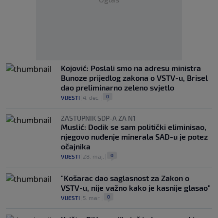
Kojović: Poslali smo na adresu ministra
Bunoze prijedlog zakona o VSTV-u, Brisel
dao preliminarno zeleno svjetlo
0
VIJESTI
|
4. dec.
|
ZASTUPNIK SDP-A ZA N1
Muslić: Dodik se sam politički eliminisao,
njegovo nuđenje minerala SAD-u je potez
očajnika
0
VIJESTI
|
28. maj.
|
"Košarac dao saglasnost za Zakon o
VSTV-u, nije važno kako je kasnije glasao"
0
VIJESTI
|
5. mar.
|