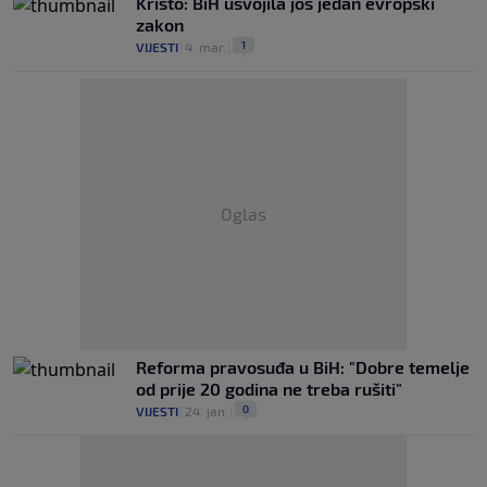
Krišto: BiH usvojila još jedan evropski
zakon
1
VIJESTI
|
4. mar.
|
Oglas
Reforma pravosuđa u BiH: "Dobre temelje
od prije 20 godina ne treba rušiti"
0
VIJESTI
|
24. jan.
|