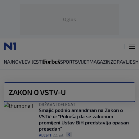
Oglas
NAJNOVIJE
VIJESTI
SPORT
SVIJET
MAGAZIN
ZDRAVLJE
SH
ZAKON O VSTV-U
DRŽAVNI DELEGAT
Smajić podnio amandman na Zakon o
VSTV-u: "Pokušaj da se zakonom
promijeni Ustav BiH predstavlja opasan
presedan"
0
VIJESTI
|
22. jul.
|