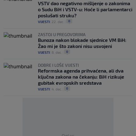
VSTV dao negativno mišljenje o zakonima
o Sudu BiH i VSTV-u: Hoće li parlamentarci
poslušati struku?
0
VIJESTI
|
22. dec.
|
ZASTOJ U PREGOVORIMA
Bunoza nakon blokade sjednice VM BiH:
Žao mi je što zakoni nisu usvojeni
0
VIJESTI
|
8. dec.
|
DOBRE I LOŠE VIJESTI
Reformska agenda prihvaćena, ali dva
ključna zakona na čekanju: BiH rizikuje
gubitak evropskih sredstava
0
VIJESTI
|
4. dec.
|
Oglas