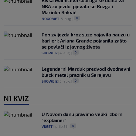
Bivša Mamićeva supruga se udala za
NBA zvijezdu, pjevala se Rozga i
Marinko Rokvić
0
NOGOMET
|
5. aug.
|
Pop zvijezda kroz suze najavila pauzu u
karijeri: Ariana Grande pojasnila zašto
se povlači iz javnog života
0
SHOWBIZ
|
4. aug.
|
Legendarni Marduk predvodi dvodnevni
black metal praznik u Sarajevu
0
SHOWBIZ
|
3. aug.
|
N1 KVIZ
U Novom danu pravimo veliki izborni
"explainer"
0
VIJESTI
|
prije 5 h
|