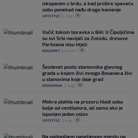
iskopanim u brdu, a kad prošire spavaću
sobu ponekad nađu drago kamenje
0
LIFESTYLE
|
2. aug.
|
Vučić tokom boravka u BiH: U Čipuljićima
su svi Srbi navijali za Zvezdu, dresove
Partizana nisu htjeli
0
NOGOMET
|
prije 14 h
|
Šezdeset posto stanovnika glavnog
grada u kojem živi mnogo Bosanaca živi
u stanovima koje daje grad
0
EKONOMIJA
|
5. aug.
|
Mokra plahta na prozoru hladi sobu
bolje od ventilatora, ali samo ako je
ispunjen jedan uslov
0
LIFESTYLE
|
5. aug.
|
Na najtoplijem naseljenom mjestu na