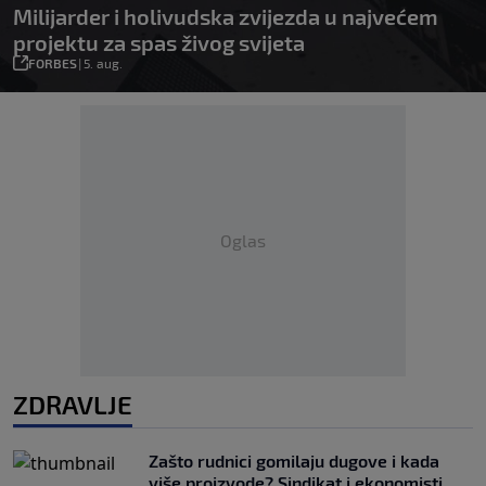
Milijarder i holivudska zvijezda u najvećem
projektu za spas živog svijeta
FORBES
|
5. aug.
Oglas
ZDRAVLJE
Zašto rudnici gomilaju dugove i kada
više proizvode? Sindikat i ekonomisti