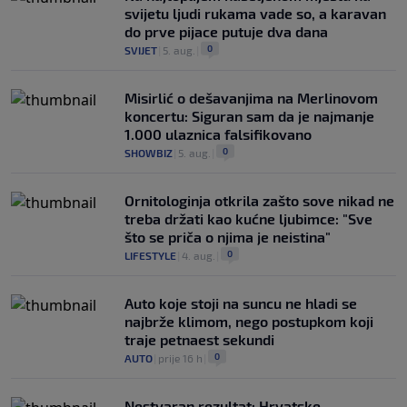
svijetu ljudi rukama vade so, a karavan
do prve pijace putuje dva dana
0
SVIJET
|
5. aug.
|
Misirlić o dešavanjima na Merlinovom
koncertu: Siguran sam da je najmanje
1.000 ulaznica falsifikovano
0
SHOWBIZ
|
5. aug.
|
Ornitologinja otkrila zašto sove nikad ne
treba držati kao kućne ljubimce: "Sve
što se priča o njima je neistina"
0
LIFESTYLE
|
4. aug.
|
Auto koje stoji na suncu ne hladi se
najbrže klimom, nego postupkom koji
traje petnaest sekundi
0
AUTO
|
prije 16 h
|
Nestvaran rezultat: Hrvatske