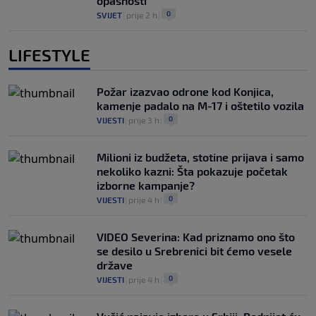
opasnosti
0
SVIJET
|
prije 2 h
|
LIFESTYLE
Požar izazvao odrone kod Konjica,
kamenje padalo na M-17 i oštetilo vozila
0
VIJESTI
|
prije 3 h
|
Milioni iz budžeta, stotine prijava i samo
nekoliko kazni: Šta pokazuje početak
izborne kampanje?
0
VIJESTI
|
prije 4 h
|
VIDEO Severina: Kad priznamo ono što
se desilo u Srebrenici bit ćemo vesele
države
0
VIJESTI
|
prije 4 h
|