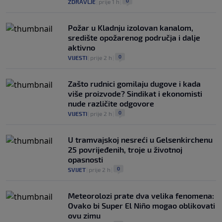
0
ZDRAVLJE
|
prije 1 h
|
Požar u Kladnju izolovan kanalom,
središte opožarenog područja i dalje
aktivno
0
VIJESTI
|
prije 2 h
|
Zašto rudnici gomilaju dugove i kada
više proizvode? Sindikat i ekonomisti
nude različite odgovore
0
VIJESTI
|
prije 2 h
|
U tramvajskoj nesreći u Gelsenkirchenu
25 povrijeđenih, troje u životnoj
opasnosti
0
SVIJET
|
prije 2 h
|
Meteorolozi prate dva velika fenomena:
Ovako bi Super El Niño mogao oblikovati
ovu zimu