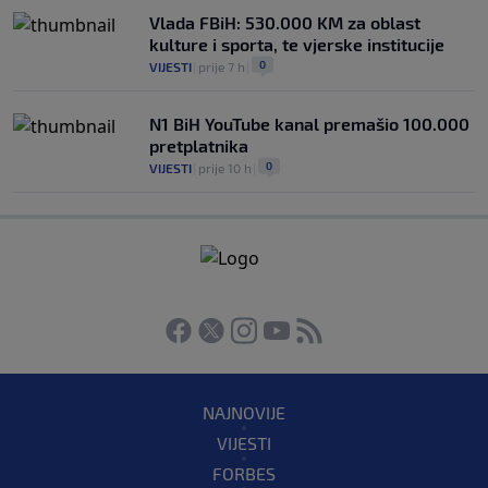
Vlada FBiH: 530.000 KM za oblast
kulture i sporta, te vjerske institucije
0
VIJESTI
|
prije 7 h
|
N1 BiH YouTube kanal premašio 100.000
pretplatnika
0
VIJESTI
|
prije 10 h
|
NAJNOVIJE
VIJESTI
FORBES