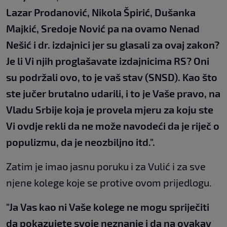
Lazar Prodanović, Nikola Špirić, Dušanka
Majkić, Sredoje Nović pa na ovamo Nenad
Nešić i dr. izdajnici jer su glasali za ovaj zakon?
Je li Vi njih proglašavate izdajnicima RS? Oni
su podržali ovo, to je vaš stav (SNSD). Kao što
ste jučer brutalno udarili, i to je Vaše pravo, na
Vladu Srbije koja je provela mjeru za koju ste
Vi ovdje rekli da ne može navodeći da je riječ o
populizmu, da je neozbiljno itd.".
Zatim je imao jasnu poruku i za Vulić i za sve
njene kolege koje se protive ovom prijedlogu.
"Ja Vas kao ni Vaše kolege ne mogu spriječiti
da pokazujete svoje neznanje i da na ovakav