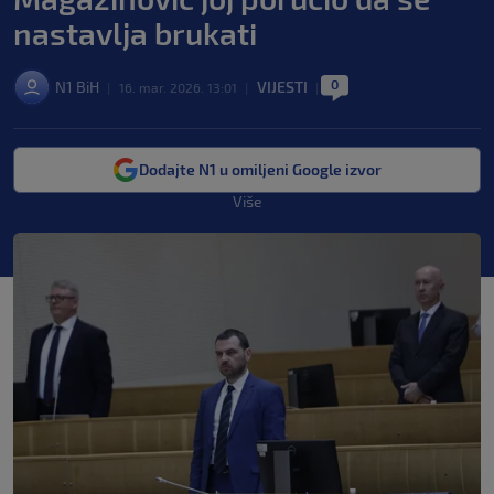
nastavlja brukati
0
N1 BiH
VIJESTI
|
16. mar. 2026. 13:01
|
|
Dodajte N1 u omiljeni Google izvor
Više