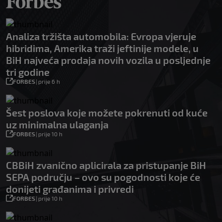
Analiza tržišta automobila: Evropa vjeruje
hibridima, Amerika traži jeftinije modele, u
BiH najveća prodaja novih vozila u posljednje
tri godine
FORBES
|
prije 6 h
Šest poslova koje možete pokrenuti od kuće
uz minimalna ulaganja
FORBES
|
prije 10 h
CBBiH zvanično aplicirala za pristupanje BiH
SEPA području – ovo su pogodnosti koje će
donijeti građanima i privredi
FORBES
|
prije 10 h