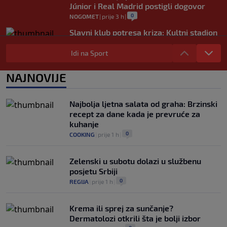
Júnior i Real Madrid postigli dogovor
0
NOGOMET
|
prije 3 h
|
Slavni klub potresa kriza: Kultni stadion
u Italiji bit će prazan na početku sezone,
navijači objavili rat upravi
Idi na Sport
0
NOGOMET
|
prije 4 h
|
NAJNOVIJE
Izvinjenje s elementima prijetnje i
„gomila slabića“ u UEFA-i
0
NOGOMET
|
prije 4 h
|
Najbolja ljetna salata od graha: Brzinski
recept za dane kada je prevruće za
kuhanje
0
COOKING
|
prije 1 h
|
Zelenski u subotu dolazi u službenu
posjetu Srbiji
0
REGIJA
|
prije 1 h
|
Krema ili sprej za sunčanje?
Dermatolozi otkrili šta je bolji izbor