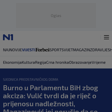
Oglas
NAJNOVIJE
VIJESTI
SPORT
SVIJET
MAGAZIN
ZDRAVLJE
S
Ekonomija
Kultura
Regija
Crna hronika
Obrazovanje
Vrijeme
SJEDNICA PREDSTAVNIČKOG DOMA
Burno u Parlamentu BiH zbog
akciza: Vulić tvrdi da je riječ o
prijenosu nadležnosti,
Magazinović joj poručio da se