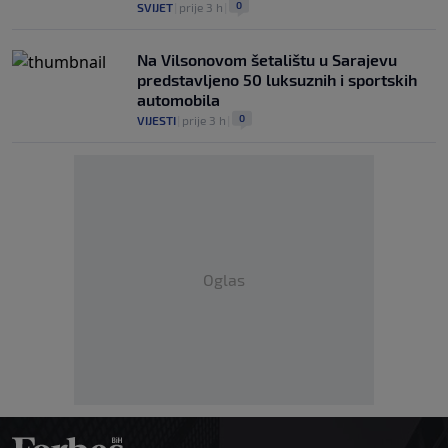
0
SVIJET
|
prije 3 h
|
Na Vilsonovom šetalištu u Sarajevu
predstavljeno 50 luksuznih i sportskih
automobila
0
VIJESTI
|
prije 3 h
|
Oglas