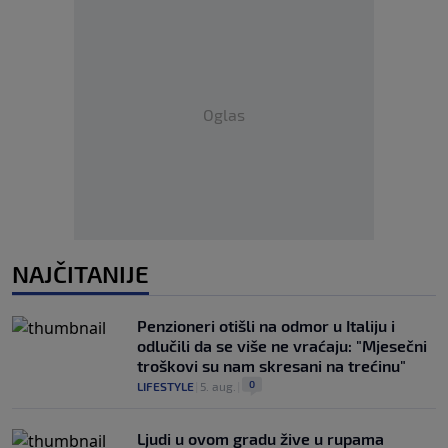
Oglas
NAJČITANIJE
Penzioneri otišli na odmor u Italiju i
odlučili da se više ne vraćaju: "Mjesečni
troškovi su nam skresani na trećinu"
0
LIFESTYLE
|
5. aug.
|
Ljudi u ovom gradu žive u rupama