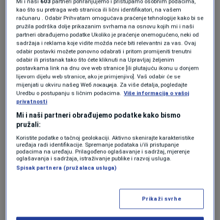
Mi i naši
603
partneri pohranjujemo i pristupamo osobnim podacima,
korisnom alatu koji bi omogućio Vijeću
kao što su pretraga web stranica ili lični identifikatori, na vašem
miniostara da ga iskoristi kako bi zaustavio
računaru . Odabir Prihvatam omogućava praćenje tehnologije kako bi se
pružila podrška dolje prikazanim svrhama na osnovu kojih mi i naši
rast cijena goriva i samim time i lančano
partneri obrađujemo podatke Ukoliko je praćenje onemogućeno, neki od
sadržaja i reklama koje vidite možda neće biti relevantni za vas. Ovaj
poskupljenje namirnica.
odabir postavki možete ponovno odabrati i pritom promijeniti trenutni
odabir ili pristanak tako što ćete kliknuti na Upravljaj željenim
postavkama link na dnu ove web stranice [ili plutajuću ikonu u donjem
Međutim, ovako koristan mehanizam
lijevom dijelu web stranice, ako je primjenjivo]. Vaš odabir će se
mijenjati u okviru našeg Wеб локација. Za više detalja, pogledajte
pogotovo za privrednike i građane nije naišao
Uredbu o postupanju s ličnim podacima.
Više informacija o vašoj
privatnosti
na odobrenje svih zastupnika pa je tako Sanja
Mi i naši partneri obrađujemo podatke kako bismo
Vulić iz SNSD-a prokomentarisala ovaj
pružali:
prijedlog kao "nepoštovanje ustavne
Koristite podatke o tačnoj geolokaciji. Aktivno skenirajte karakteristike
uređaja radi identifikacije. Spremanje podataka i/ili pristupanje
nadležnosti".
podacima na uređaju. Prilagođeno oglašavanje i sadržaj, mjerenje
oglašavanja i sadržaja, istraživanje publike i razvoj usluga.
Spisak partnera (pružalaca usluga)
"Ovo je tema za dvije vlade - RS i Federacije
BiH. Pokušaj pravljenja vlade od Vijeća
Prikaži svrhe
ministara BiH i pokušaj pravljenja Skupštine