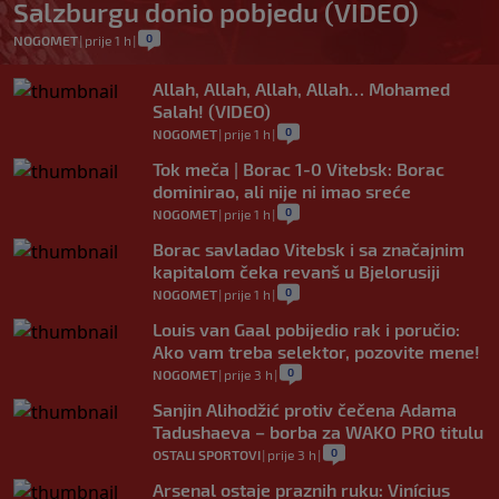
Salzburgu donio pobjedu (VIDEO)
0
NOGOMET
|
prije 1 h
|
Allah, Allah, Allah, Allah… Mohamed
Salah! (VIDEO)
0
NOGOMET
|
prije 1 h
|
Tok meča | Borac 1-0 Vitebsk: Borac
dominirao, ali nije ni imao sreće
0
NOGOMET
|
prije 1 h
|
Borac savladao Vitebsk i sa značajnim
kapitalom čeka revanš u Bjelorusiji
0
NOGOMET
|
prije 1 h
|
Louis van Gaal pobijedio rak i poručio:
Ako vam treba selektor, pozovite mene!
0
NOGOMET
|
prije 3 h
|
Sanjin Alihodžić protiv čečena Adama
Tadushaeva – borba za WAKO PRO titulu
0
OSTALI SPORTOVI
|
prije 3 h
|
Arsenal ostaje praznih ruku: Vinícius