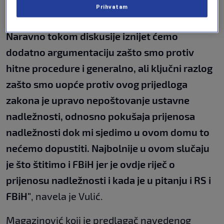
BiH od Predstavničkog doma PSBiH za nas je
Prihvatam
neprihvatljivo i mi to nećemo podržati.
Naravno tokom diskusije iznijet ćemo
dodatno argumentaciju zašto smo protiv
hitne procedure i generalno, ali ključni razlog
zašto smo uopće protiv ovog prijedloga
zakona je upravo nepoštovanje ustavne
nadležnosti, odnosno pokušaja prijenosa
nadležnosti dok mi sjedimo u ovom domu to
nećemo dopustiti. Najbolnije u ovom slučaju
je što štitimo i FBiH jer je ovdje riječ o
prijenosu nadležnosti i kada je u pitanju i RS i
FBiH"
, navela je Vulić.
Magazinović koji je predlagač navedenog