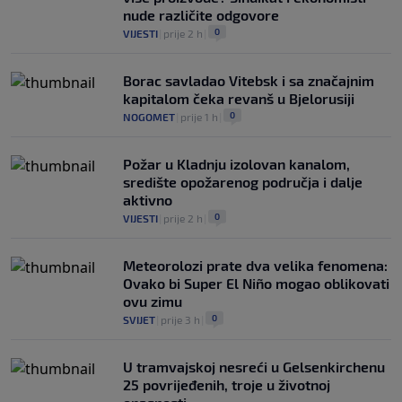
nude različite odgovore
0
VIJESTI
|
prije 2 h
|
Borac savladao Vitebsk i sa značajnim
kapitalom čeka revanš u Bjelorusiji
0
NOGOMET
|
prije 1 h
|
Požar u Kladnju izolovan kanalom,
središte opožarenog područja i dalje
aktivno
0
VIJESTI
|
prije 2 h
|
Meteorolozi prate dva velika fenomena:
Ovako bi Super El Niño mogao oblikovati
ovu zimu
0
SVIJET
|
prije 3 h
|
U tramvajskoj nesreći u Gelsenkirchenu
25 povrijeđenih, troje u životnoj