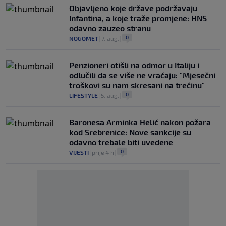
Objavljeno koje države podržavaju
Infantina, a koje traže promjene: HNS
odavno zauzeo stranu
0
NOGOMET
|
7. aug.
|
Penzioneri otišli na odmor u Italiju i
odlučili da se više ne vraćaju: "Mjesečni
troškovi su nam skresani na trećinu"
0
LIFESTYLE
|
5. aug.
|
Baronesa Arminka Helić nakon požara
kod Srebrenice: Nove sankcije su
odavno trebale biti uvedene
0
VIJESTI
|
prije 4 h
|