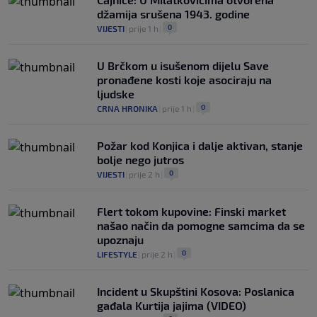
džamija srušena 1943. godine
0
VIJESTI
|
prije 1 h
|
U Brčkom u isušenom dijelu Save
pronađene kosti koje asociraju na
ljudske
0
CRNA HRONIKA
|
prije 1 h
|
Požar kod Konjica i dalje aktivan, stanje
bolje nego jutros
0
VIJESTI
|
prije 2 h
|
Flert tokom kupovine: Finski market
našao način da pomogne samcima da se
upoznaju
0
LIFESTYLE
|
prije 2 h
|
Incident u Skupštini Kosova: Poslanica
gađala Kurtija jajima (VIDEO)