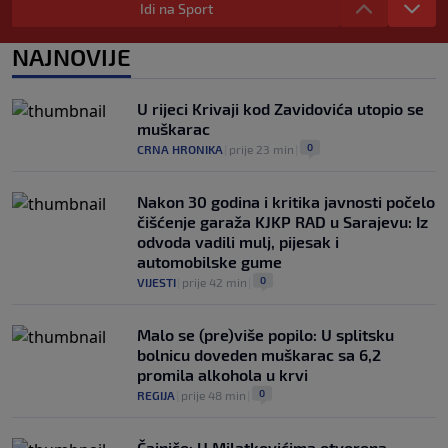
eskort dame i "masaže sa sretnim
Idi na Sport
završetkom"
0
NOGOMET
|
prije 8 h
|
NAJNOVIJE
Barcelona poslala prvu ponudu za
Rodrija, Manchester City traži znatno
U rijeci Krivaji kod Zavidovića utopio se
više
muškarac
0
NOGOMET
|
prije 8 h
|
0
CRNA HRONIKA
|
prije 23 min
|
Nakon 30 godina i kritika javnosti počelo
čišćenje garaža KJKP RAD u Sarajevu: Iz
odvoda vadili mulj, pijesak i
automobilske gume
0
VIJESTI
|
prije 42 min
|
Malo se (pre)više popilo: U splitsku
bolnicu doveden muškarac sa 6,2
promila alkohola u krvi
0
REGIJA
|
prije 48 min
|
Čajniče: U Milatkovićima otvorena