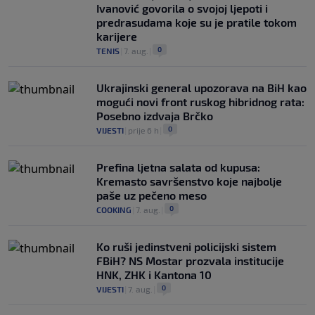
Ivanović govorila o svojoj ljepoti i
predrasudama koje su je pratile tokom
karijere
0
TENIS
|
7. aug.
|
Ukrajinski general upozorava na BiH kao
mogući novi front ruskog hibridnog rata:
Posebno izdvaja Brčko
0
VIJESTI
|
prije 6 h
|
Prefina ljetna salata od kupusa:
Kremasto savršenstvo koje najbolje
paše uz pečeno meso
0
COOKING
|
7. aug.
|
Ko ruši jedinstveni policijski sistem
FBiH? NS Mostar prozvala institucije
HNK, ZHK i Kantona 10
0
VIJESTI
|
7. aug.
|