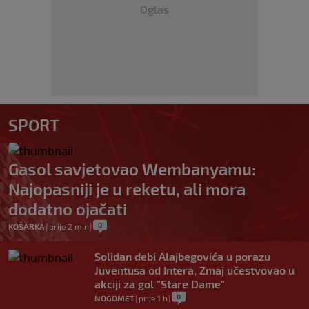
Oglas
SPORT
Gasol savjetovao Wembanyamu:
Najopasniji je u reketu, ali mora
dodatno ojačati
0
KOŠARKA
|
prije 2 min
|
Solidan debi Alajbegovića u porazu
Juventusa od Intera, Zmaj učestvovao u
akciji za gol "Stare Dame"
0
NOGOMET
|
prije 1 h
|