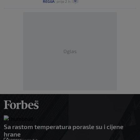
0
REGIJA
|
prije 2 h
|
Oglas
Sa rastom temperatura porasle su i cijene
hrane