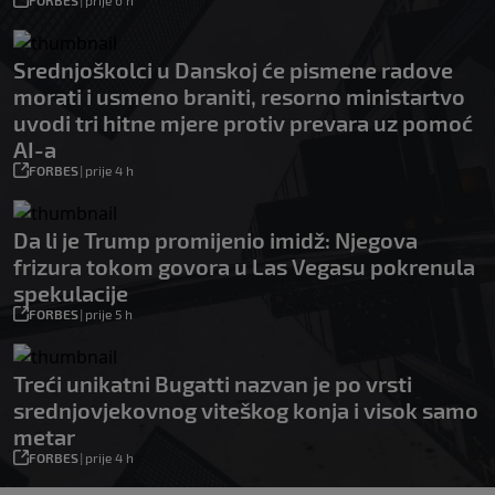
FORBES
|
prije 6 h
Srednjoškolci u Danskoj će pismene radove
morati i usmeno braniti, resorno ministartvo
uvodi tri hitne mjere protiv prevara uz pomoć
AI-a
FORBES
|
prije 4 h
Da li je Trump promijenio imidž: Njegova
frizura tokom govora u Las Vegasu pokrenula
spekulacije
FORBES
|
prije 5 h
Treći unikatni Bugatti nazvan je po vrsti
srednjovjekovnog viteškog konja i visok samo
metar
FORBES
|
prije 4 h