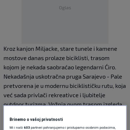
Oglas
Kroz kanjon Miljacke, stare tunele i kamene
mostove danas prolaze biciklisti, trasom
kojom je nekada saobraćao legendarni Ćiro.
Nekadašnja uskotračna pruga Sarajevo - Pale
pretvorena je u modernu biciklističku rutu, koja
već sada privlači rekreativce i ljubitelje
outdoor turizma. Vožnja ovom trasom izgleda
kao prolazak kroz vrijeme, a zbog blagih
Brinemo o vašoj privatnosti
uspona, staza je osim za rekreativce, pogodna i
Mi i naši
603
partneri pohranjujemo i pristupamo osobnim podacima,