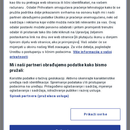
za ozbiljnije bicikliste.
kao što su pretraga web stranica ili lični identifikatori, na vašem
računaru . Odabir Prihvatam omogućava praćenje tehnologije kako bi se
pružila podrška dolje prikazanim svrhama na osnovu kojih mi i naši
"Voz Ćiro je ovuda saobraćao do 1978. godine i
partneri obrađujemo podatke Ukoliko je praćenje onemogućeno, neki od
sadržaja i reklama koje vidite možda neće biti relevantni za vas. Ovaj
ovo je trasa koja je povezivala Sarajevo preko
odabir postavki možete ponovno odabrati i pritom promijeniti trenutni
odabir ili pristanak tako što ćete kliknuti na Upravljaj željenim
Pala i Prače do Višegrada. Tako da, onaj ko
postavkama link na dnu ove web stranice [ili plutajuću ikonu u donjem
lijevom dijelu web stranice, ako je primjenjivo]. Vaš odabir će se
dođe da vozi ovdje biciklo, može čuti i neku
mijenjati u okviru našeg Wеб локација. Za više detalja, pogledajte
Uredbu o postupanju s ličnim podacima.
Više informacija o vašoj
priču o historiji, a ne samo da uživa u prirodi"
,
privatnosti
pojasnio je Stefan Stajčić, direktor Turističke
Mi i naši partneri obrađujemo podatke kako bismo
pružali:
organizacije Istočno Sarajevo.
Koristite podatke o tačnoj geolokaciji. Aktivno skenirajte karakteristike
uređaja radi identifikacije. Spremanje podataka i/ili pristupanje
Biciklistička staza Sarajevo - Pale duga je oko
podacima na uređaju. Prilagođeno oglašavanje i sadržaj, mjerenje
oglašavanja i sadržaja, istraživanje publike i razvoj usluga.
13 kilometara. Kreće od Kozije ćuprije u
Spisak partnera (pružalaca usluga)
Sarajevu, a završava kod nekadašnje
željezničke stanice u Palama. Projekat vrijedan
Prikaži svrhe
oko dva i po miliona eura finansirala je