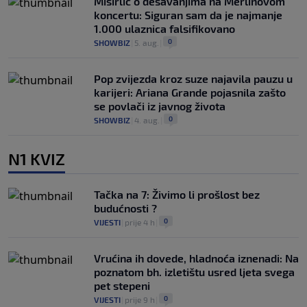
Misirlić o dešavanjima na Merlinovom
koncertu: Siguran sam da je najmanje
1.000 ulaznica falsifikovano
0
SHOWBIZ
|
5. aug.
|
Pop zvijezda kroz suze najavila pauzu u
karijeri: Ariana Grande pojasnila zašto
se povlači iz javnog života
0
SHOWBIZ
|
4. aug.
|
N1 KVIZ
Tačka na 7: Živimo li prošlost bez
budućnosti ?
0
VIJESTI
|
prije 4 h
|
Vrućina ih dovede, hladnoća iznenadi: Na
poznatom bh. izletištu usred ljeta svega
pet stepeni
0
VIJESTI
|
prije 9 h
|