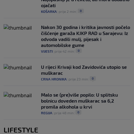
ojačati
0
KOŠARKA
|
prije 2 min
|
Nakon 30 godina i kritika javnosti počelo
čišćenje garaža KJKP RAD u Sarajevu: Iz
odvoda vadili mulj, pijesak i
automobilske gume
0
VIJESTI
|
prije 42 min
|
U rijeci Krivaji kod Zavidovića utopio se
muškarac
0
CRNA HRONIKA
|
prije 23 min
|
Malo se (pre)više popilo: U splitsku
bolnicu doveden muškarac sa 6,2
promila alkohola u krvi
0
REGIJA
|
prije 48 min
|
LIFESTYLE