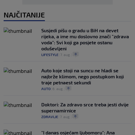
NAJČITANIJE
Susjedi pišu o gradu u BiH na devet
rijeka, a ime mu doslovno znači "zdrava
voda": Svi koji ga posjete ostanu
oduševljeni
0
LIFESTYLE
|
7. aug.
|
Auto koje stoji na suncu ne hladi se
najbrže klimom, nego postupkom koji
traje petnaest sekundi
0
AUTO
|
6. aug.
|
Doktori: Za zdravo srce treba jesti dvije
supernamirnice
0
ZDRAVLJE
|
7. aug.
|
"I danas osjećam ljubomoru": Ana