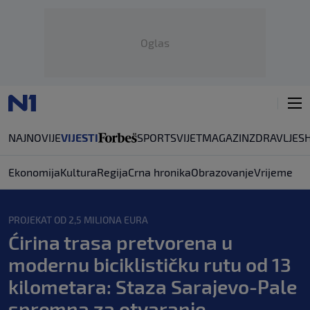
Oglas
NAJNOVIJE
VIJESTI
SPORT
SVIJET
MAGAZIN
ZDRAVLJE
S
Ekonomija
Kultura
Regija
Crna hronika
Obrazovanje
Vrijeme
PROJEKAT OD 2,5 MILIONA EURA
Ćirina trasa pretvorena u
modernu biciklističku rutu od 13
kilometara: Staza Sarajevo-Pale
spremna za otvaranje