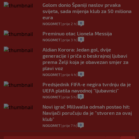
Golom donio Španiji naslov prvaka
svijeta, sada mijenja klub za 50 miliona
eura
0
NOGOMET
|
prije 2 h
|
Preminuo otac Lionela Messija
0
NOGOMET
|
prije 3 h
|
Aldian Korora: Jedan gol, dvije
generacije i priča o beskrajnoj ljubavi
prema Želji koja je obavezan smjer za
plavi voz
0
NOGOMET
|
prije 4 h
|
Predsjednik FIFA-e negira tvrdnju da je
UEFA platila navodnoj "ljubavnici"
0
NOGOMET
|
prije 5 h
|
Novi igrač Millwalla odmah postao hit:
Navijači poručuju da je "stvoren za ovaj
klub"
0
NOGOMET
|
prije 7 h
|
Skandal u Južnoj Koreji: Sudijama plaćali