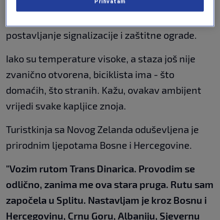
Evropska unija, a radovi su uključivali sanaciju i
Prihvatam
osvjetljenje devet tunela, obnovu dva mosta te
postavljanje signalizacije i zaštitne ograde.
Iako su temperature visoke, a staza još nije
zvanično otvorena, biciklista ima - što
domaćih, što stranih. Kažu, ovakav ambijent
vrijedi svake kapljice znoja.
Turistkinja sa Novog Zelanda oduševljena je
prirodnim ljepotama Bosne i Hercegovine.
"Vozim rutom Trans Dinarica. Provodim se
odlično, zanima me ova stara pruga. Rutu sam
započela u Splitu. Nastavljam je kroz Bosnu i
Hercegovinu, Crnu Goru, Albaniju, Sjevernu