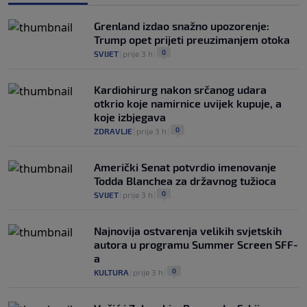
Grenland izdao snažno upozorenje:
Trump opet prijeti preuzimanjem otoka
0
SVIJET
|
prije 3 h
|
Kardiohirurg nakon srčanog udara
otkrio koje namirnice uvijek kupuje, a
koje izbjegava
0
ZDRAVLJE
|
prije 3 h
|
Američki Senat potvrdio imenovanje
Todda Blanchea za državnog tužioca
0
SVIJET
|
prije 3 h
|
Najnovija ostvarenja velikih svjetskih
autora u programu Summer Screen SFF-
a
0
KULTURA
|
prije 3 h
|