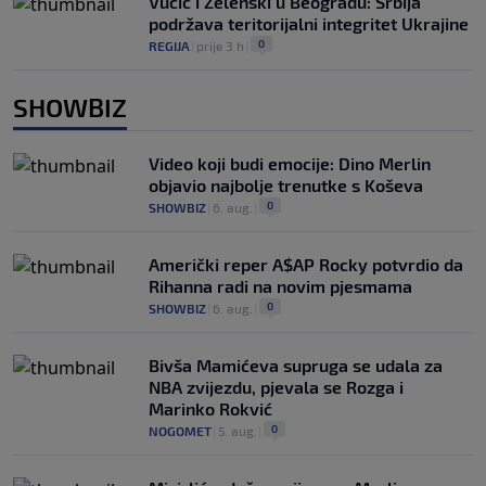
Vučić i Zelenski u Beogradu: Srbija
podržava teritorijalni integritet Ukrajine
0
REGIJA
|
prije 3 h
|
SHOWBIZ
Video koji budi emocije: Dino Merlin
objavio najbolje trenutke s Koševa
0
SHOWBIZ
|
6. aug.
|
Američki reper A$AP Rocky potvrdio da
Rihanna radi na novim pjesmama
0
SHOWBIZ
|
6. aug.
|
Bivša Mamićeva supruga se udala za
NBA zvijezdu, pjevala se Rozga i
Marinko Rokvić
0
NOGOMET
|
5. aug.
|