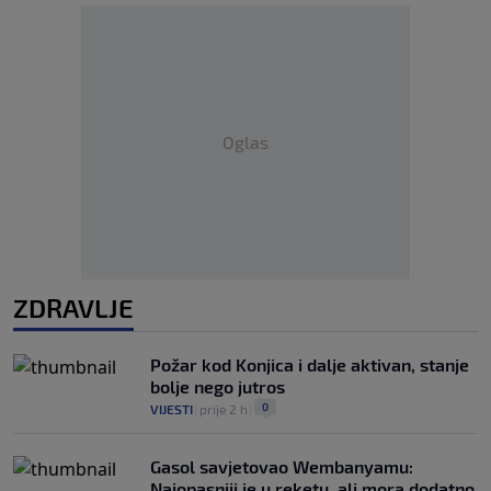
Oglas
ZDRAVLJE
Požar kod Konjica i dalje aktivan, stanje
bolje nego jutros
0
VIJESTI
|
prije 2 h
|
Gasol savjetovao Wembanyamu:
Najopasniji je u reketu, ali mora dodatno