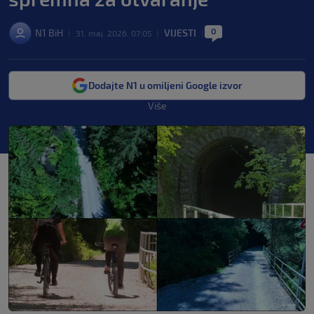
0
N1 BiH
VIJESTI
|
31. maj. 2026. 07:05
|
|
Dodajte N1 u omiljeni Google izvor
Više