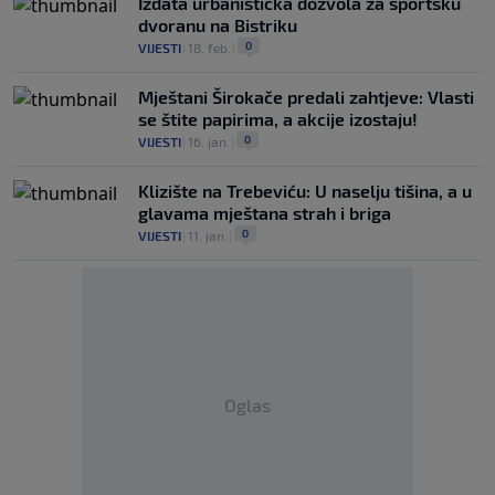
Izdata urbanistička dozvola za sportsku
dvoranu na Bistriku
0
VIJESTI
|
18. feb.
|
Mještani Širokače predali zahtjeve: Vlasti
se štite papirima, a akcije izostaju!
0
VIJESTI
|
16. jan.
|
Klizište na Trebeviću: U naselju tišina, a u
glavama mještana strah i briga
0
VIJESTI
|
11. jan.
|
Oglas