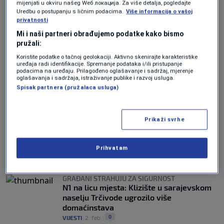
mijenjati u okviru našeg Wеб локација. Za više detalja, pogledajte
Uredbu o postupanju s ličnim podacima.
Više informacija o vašoj
SKANDALOZNE OPTUŽBE
privatnosti
Dodik pozvao Srbe koji imaju firme u
Mi i naši partneri obrađujemo podatke kako bismo
Sarajevu da zatvore svoje radnje
pružali:
0
VIJESTI
|
15. maj.
|
Koristite podatke o tačnoj geolokaciji. Aktivno skenirajte karakteristike
uređaja radi identifikacije. Spremanje podataka i/ili pristupanje
IZMEĐU ZAKONA I NEBRIGE:
podacima na uređaju. Prilagođeno oglašavanje i sadržaj, mjerenje
Ko je odgovoran za opasne fasade u
oglašavanja i sadržaja, istraživanje publike i razvoj usluga.
Sarajevu? Građani traže odgovore
Spisak partnera (pružalaca usluga)
0
VIJESTI
|
21. apr.
|
DRAMA U CENTRU SARAJEVA
Prikaži svrhe
Zid se obrušio na zgradu u Starom Gradu:
Stanari tvrde da su evakuisani, Općina
negira
Prihvatam
0
VIJESTI
|
21. apr.
|
GRAĐANI STRAHUJU ZA SIGURNOST
N1 na licu mjesta: Klizište u sarajevskom
naselju Trčivode ugrozilo više
domaćinstava
0
VIJESTI
|
2. feb.
|