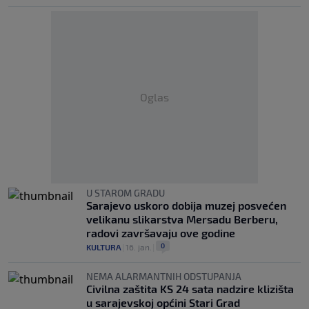
Oglas
U STAROM GRADU
Sarajevo uskoro dobija muzej posvećen
velikanu slikarstva Mersadu Berberu,
radovi završavaju ove godine
0
KULTURA
|
16. jan.
|
NEMA ALARMANTNIH ODSTUPANJA
Civilna zaštita KS 24 sata nadzire klizišta
u sarajevskoj općini Stari Grad