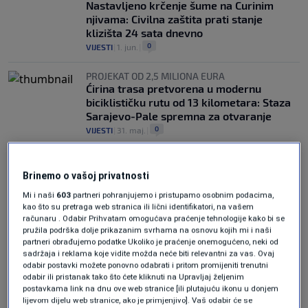
Nastavljeno krčenje šume na Curinim
njivama: Civilna zaštita prati stanje
klizišta 24 sata dnevno
0
VIJESTI
|
1. jun.
|
PROJEKAT OD 2,5 MILIONA EURA
Ćirina trasa pretvorena u modernu
biciklističku rutu od 13 kilometara: Staza
Sarajevo-Pale spremna za otvaranje
0
VIJESTI
|
31. maj.
|
Brinemo o vašoj privatnosti
Mi i naši
603
partneri pohranjujemo i pristupamo osobnim podacima,
kao što su pretraga web stranica ili lični identifikatori, na vašem
računaru . Odabir Prihvatam omogućava praćenje tehnologije kako bi se
pružila podrška dolje prikazanim svrhama na osnovu kojih mi i naši
Oglas
partneri obrađujemo podatke Ukoliko je praćenje onemogućeno, neki od
sadržaja i reklama koje vidite možda neće biti relevantni za vas. Ovaj
odabir postavki možete ponovno odabrati i pritom promijeniti trenutni
odabir ili pristanak tako što ćete kliknuti na Upravljaj željenim
postavkama link na dnu ove web stranice [ili plutajuću ikonu u donjem
lijevom dijelu web stranice, ako je primjenjivo]. Vaš odabir će se