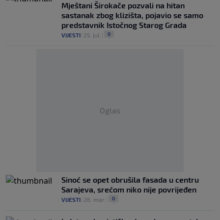
Mještani Širokače pozvali na hitan
sastanak zbog klizišta, pojavio se samo
predstavnik Istočnog Starog Grada
0
VIJESTI
|
25. jul.
|
Oglas
Sinoć se opet obrušila fasada u centru
Sarajeva, srećom niko nije povrijeđen
0
VIJESTI
|
26. mar.
|