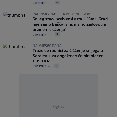
0
VIJESTI
|
9. jan.
|
PADINSKA NASELJA POD SNIJEGOM
Snijeg stao, problemi ostali: "Stari Grad
nije samo Baščaršija, nismo zadovoljni
brzinom čišćenja"
0
VIJESTI
|
8. jan.
|
NA MJESEC DANA
Traže se radnici za čišćenje snijega u
Sarajevu, za angažman će biti plaćeni
1.050 KM
1
VIJESTI
|
7. jan.
|
Oglas