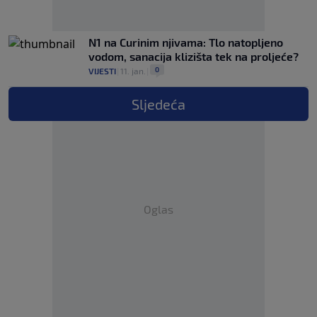
N1 na Curinim njivama: Tlo natopljeno
vodom, sanacija klizišta tek na proljeće?
0
VIJESTI
|
11. jan.
|
Sljedeća
Oglas