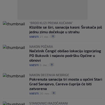
“BRDO KLIZI PREMA KUĆAMA”
Klizište se širi, sanacija kasni: Širokača još
jednu zimu dočekuje u strahu
0
VIJESTI
|
27. dec.
|
NAKON POŽARA
Načelnik Čengić obišao lokaciju izgorjelog
PD Bukovik i najavio podršku Općine u
obnovi
0
VIJESTI
|
6. dec.
|
NAKON DECENIJA NEBRIGE
Pokrenuta sanacija tri mosta u općini Stari
Grad Sarajevo, Careva ćuprija će biti
zatvorena
0
VIJESTI
|
30. nov.
|
STANOVNICI RAZOČARANI