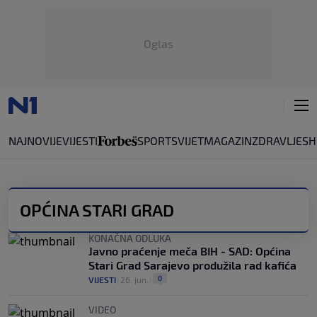
Oglas
NAJNOVIJE
VIJESTI
SPORT
SVIJET
MAGAZIN
ZDRAVLJE
SH
OPĆINA STARI GRAD
KONAČNA ODLUKA
Javno praćenje meča BIH - SAD: Općina
Stari Grad Sarajevo produžila rad kafića
0
VIJESTI
|
26. jun.
|
VIDEO