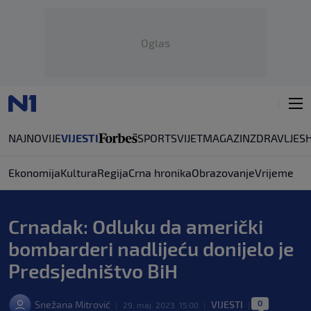
Oglas
NAJNOVIJE
VIJESTI
SPORT
SVIJET
MAGAZIN
ZDRAVLJE
S
Ekonomija
Kultura
Regija
Crna hronika
Obrazovanje
Vrijeme
Crnadak: Odluku da američki
bombarderi nadlijeću donijelo je
Predsjedništvo BiH
0
Snežana Mitrović
VIJESTI
|
29. maj. 2023. 15:00
|
|