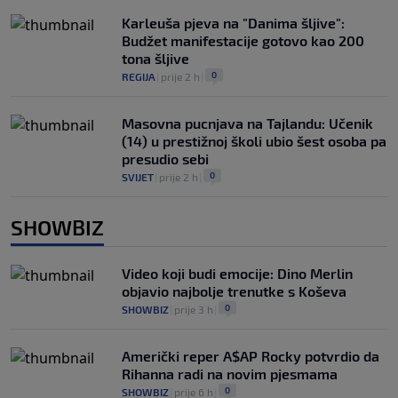
Karleuša pjeva na "Danima šljive":
Budžet manifestacije gotovo kao 200
tona šljive
0
REGIJA
|
prije 2 h
|
Masovna pucnjava na Tajlandu: Učenik
(14) u prestižnoj školi ubio šest osoba pa
presudio sebi
0
SVIJET
|
prije 2 h
|
SHOWBIZ
Video koji budi emocije: Dino Merlin
objavio najbolje trenutke s Koševa
0
SHOWBIZ
|
prije 3 h
|
Američki reper A$AP Rocky potvrdio da
Rihanna radi na novim pjesmama
0
SHOWBIZ
|
prije 6 h
|