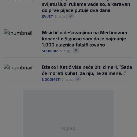
svijetu ljudi rukama vade so, a karavan
do prve pijace putuje dva dana
0
SVIJET
|
5. aug.
|
Misirlić o dešavanjima na Merlinovom
koncertu: Siguran sam da je najmanje
1.000 ulaznica falsifikovano
0
SHOWBIZ
|
5. aug.
|
Džeko i Katić više neće biti cimeri: "Sada
će morati kuhati za nju, ne za mene..."
0
NOGOMET
|
6. aug.
|
Oglas