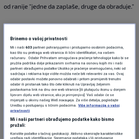
od ranije "jedne da zaplaše, druge da obraduje."
Kada je riječ o ičekivanjima presude Stanišić-
Simatović, Stevandić kaže:
"Da živi dođu kući.
Brinemo o vašoj privatnosti
To su ljudi koji imaju najmanje vojnog učešća
Mi i naši
603
partneri pohranjujemo i pristupamo osobnim podacima,
kao što su pretraga web stranica ili lični identifikatori, na vašem
od svih. Targetirani su samo jer su bili vojni
računaru . Odabir Prihvatam omogućava praćenje tehnologije kako bi se
pružila podrška dolje prikazanim svrhama na osnovu kojih mi i naši
funkcioneri."
partneri obrađujemo podatke Ukoliko je praćenje onemogućeno, neki od
sadržaja i reklama koje vidite možda neće biti relevantni za vas. Ovaj
odabir postavki možete ponovno odabrati i pritom promijeniti trenutni
odabir ili pristanak tako što ćete kliknuti na Upravljaj željenim
Kaže da mu je žao što nije stigao na skup SNS-a
postavkama link na dnu ove web stranice [ili plutajuću ikonu u donjem
u petak.
lijevom dijelu web stranice, ako je primjenjivo]. Vaš odabir će se
mijenjati u okviru našeg Wеб локација. Za više detalja, pogledajte
Uredbu o postupanju s ličnim podacima.
Više informacija o vašoj
privatnosti
Igor Crnadak ocjenjuje da je Stevandić govorio
Mi i naši partneri obrađujemo podatke kako bismo
"tuc-muc".
pružali:
Koristite podatke o tačnoj geolokaciji. Aktivno skenirajte karakteristike
uređaja radi identifikacije. Spremanje podataka i/ili pristupanje