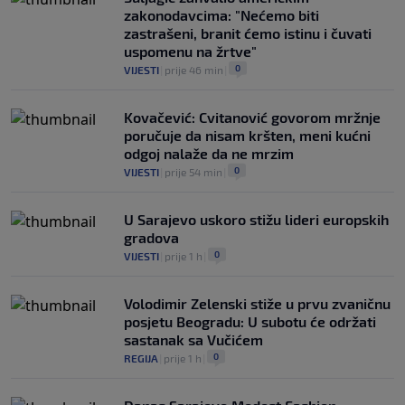
zakonodavcima: "Nećemo biti
zastrašeni, branit ćemo istinu i čuvati
uspomenu na žrtve"
0
VIJESTI
|
prije 46 min
|
Kovačević: Cvitanović govorom mržnje
poručuje da nisam kršten, meni kućni
odgoj nalaže da ne mrzim
0
VIJESTI
|
prije 54 min
|
U Sarajevo uskoro stižu lideri europskih
gradova
0
VIJESTI
|
prije 1 h
|
Volodimir Zelenski stiže u prvu zvaničnu
posjetu Beogradu: U subotu će održati
sastanak sa Vučićem
0
REGIJA
|
prije 1 h
|