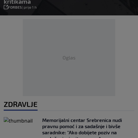
kritikama
FORBES
|
prije 1 h
Oglas
ZDRAVLJE
Memorijalni centar Srebrenica nudi
pravnu pomoć i za sadašnje i bivše
saradnike: "Ako dobijete poziv na