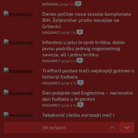
0
KOŠARKA
|
prije 1 h
|
Danas počinje nova sezona šampionata
BiH: Željezničar protiv novajlije na
Grbavici
0
NOGOMET
|
prije 1 h
|
Infantino u jeku brojnih kritika, dobio
javnu podršku jednog nogometnog
saveza, ali i jednu kritiku
0
NOGOMET
|
prije 1 h
|
Trafford postao treći najskuplji golman u
historiji fudbala
0
NOGOMET
|
prije 2 h
|
Dan pobjede nad Englezima – nacionalni
dan fudbala u Argentini
0
NOGOMET
|
prije 2 h
|
Tabaković riješio evropski meč i
Salzburgu donio pobjedu (VIDEO)
Idi na Sport
0
NOGOMET
|
6. aug.
|
Allah, Allah, Allah, Allah… Mohamed