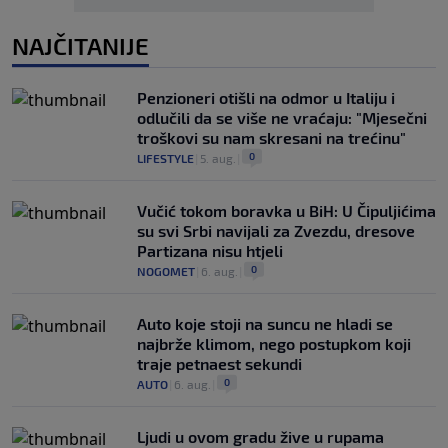
NAJČITANIJE
Penzioneri otišli na odmor u Italiju i
odlučili da se više ne vraćaju: "Mjesečni
troškovi su nam skresani na trećinu"
0
LIFESTYLE
|
5. aug.
|
Vučić tokom boravka u BiH: U Čipuljićima
su svi Srbi navijali za Zvezdu, dresove
Partizana nisu htjeli
0
NOGOMET
|
6. aug.
|
Auto koje stoji na suncu ne hladi se
najbrže klimom, nego postupkom koji
traje petnaest sekundi
0
AUTO
|
6. aug.
|
Ljudi u ovom gradu žive u rupama