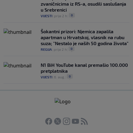
zvaničnicima iz RS-a, osudili saslušanja
u Srebrenici
0
VIJESTI
|
prije 2 h
|
Šokantni prizori: Njemica zapalila
apartman u Hrvatskoj, vlasnik na rubu
suza; "Nestalo je naših 50 godina života"
0
REGIJA
|
prije 2 h
|
N1 BiH YouTube kanal premašio 100.000
pretplatnika
0
VIJESTI
|
6. aug.
|