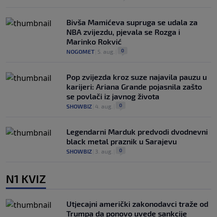
Bivša Mamićeva supruga se udala za
NBA zvijezdu, pjevala se Rozga i
Marinko Rokvić
0
NOGOMET
|
5. aug.
|
Pop zvijezda kroz suze najavila pauzu u
karijeri: Ariana Grande pojasnila zašto
se povlači iz javnog života
0
SHOWBIZ
|
4. aug.
|
Legendarni Marduk predvodi dvodnevni
black metal praznik u Sarajevu
0
SHOWBIZ
|
3. aug.
|
N1 KVIZ
Utjecajni američki zakonodavci traže od
Trumpa da ponovo uvede sankcije