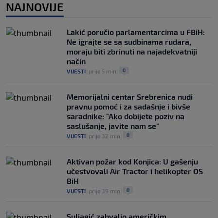
NAJNOVIJE
Salah! (VIDEO)
0
NOGOMET
|
6. aug.
|
Lakić poručio parlamentarcima u FBiH:
Ne igrajte se sa sudbinama rudara,
moraju biti zbrinuti na najadekvatniji
način
0
VIJESTI
|
prije 5 min
|
Memorijalni centar Srebrenica nudi
pravnu pomoć i za sadašnje i bivše
saradnike: "Ako dobijete poziv na
saslušanje, javite nam se"
0
VIJESTI
|
prije 32 min
|
Aktivan požar kod Konjica: U gašenju
učestvovali Air Tractor i helikopter OS
BiH
0
VIJESTI
|
prije 39 min
|
Suljagić zahvalio američkim