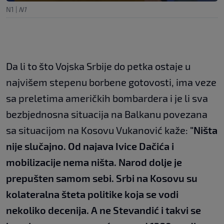
N1
|
N1
Da li to što Vojska Srbije do petka ostaje u
najvišem stepenu borbene gotovosti, ima veze
sa preletima američkih bombardera i je li sva
bezbjednosna situacija na Balkanu povezana
sa situacijom na Kosovu Vukanović kaže:
"Ništa
nije slučajno. Od najava Ivice Dačića i
mobilizacije nema ništa. Narod dolje je
prepušten samom sebi. Srbi na Kosovu su
kolateralna šteta politike koja se vodi
nekoliko decenija. A ne Stevandić i takvi se