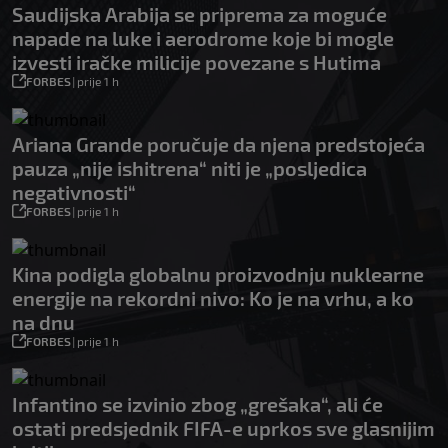
Saudijska Arabija se priprema za moguće
napade na luke i aerodrome koje bi mogle
izvesti iračke milicije povezane s Hutima
FORBES
|
prije 1 h
Ariana Grande poručuje da njena predstojeća
pauza „nije ishitrena“ niti je „posljedica
negativnosti“
FORBES
|
prije 1 h
Kina podigla globalnu proizvodnju nuklearne
energije na rekordni nivo: Ko je na vrhu, a ko
na dnu
FORBES
|
prije 1 h
Infantino se izvinio zbog „grešaka“, ali će
ostati predsjednik FIFA-e uprkos sve glasnijim