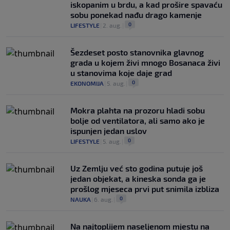
iskopanim u brdu, a kad prošire spavaću
sobu ponekad nađu drago kamenje
0
LIFESTYLE
|
2. aug.
|
Šezdeset posto stanovnika glavnog
grada u kojem živi mnogo Bosanaca živi
u stanovima koje daje grad
0
EKONOMIJA
|
5. aug.
|
Mokra plahta na prozoru hladi sobu
bolje od ventilatora, ali samo ako je
ispunjen jedan uslov
0
LIFESTYLE
|
5. aug.
|
Uz Zemlju već sto godina putuje još
jedan objekat, a kineska sonda ga je
prošlog mjeseca prvi put snimila izbliza
0
NAUKA
|
6. aug.
|
Na najtoplijem naseljenom mjestu na