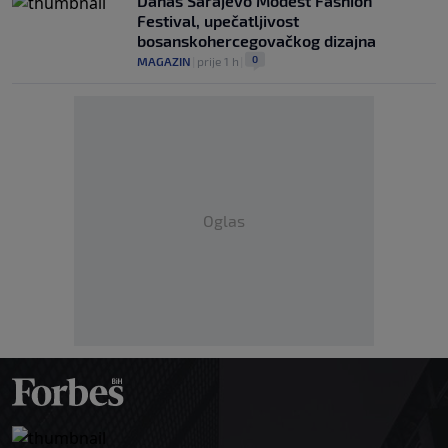
Danas Sarajevo Modest Fashion
Festival, upečatljivost
bosanskohercegovačkog dizajna
0
MAGAZIN
|
prije 1 h
|
Oglas