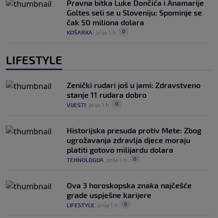
Pravna bitka Luke Dončića i Anamarije
Goltes seli se u Sloveniju: Spominje se
čak 50 miliona dolara
0
KOŠARKA
|
prije 1 h
|
LIFESTYLE
Zenički rudari još u jami: Zdravstveno
stanje 11 rudara dobro
0
VIJESTI
|
prije 1 h
|
Historijska presuda protiv Mete: Zbog
ugrožavanja zdravlja djece moraju
platiti gotovo milijardu dolara
0
TEHNOLOGIJA
|
prije 1 h
|
Ova 3 horoskopska znaka najčešće
grade uspješne karijere
0
LIFESTYLE
|
prije 1 h
|