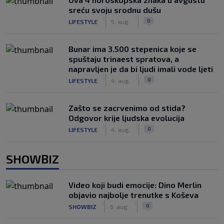
sreću svoju srodnu dušu
|
|
0
LIFESTYLE
5. aug.
Bunar imа 3.500 stepenica koje se
spuštaju trinaest spratova, a
napravljen je da bi ljudi imali vode ljeti
|
|
0
LIFESTYLE
4. aug.
Zašto se zacrvenimo od stida?
Odgovor krije ljudska evolucija
|
|
0
LIFESTYLE
4. aug.
SHOWBIZ
Video koji budi emocije: Dino Merlin
objavio najbolje trenutke s Koševa
|
|
0
SHOWBIZ
6. aug.