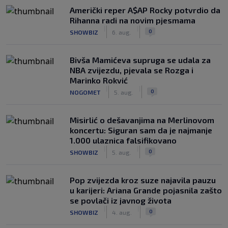
Američki reper A$AP Rocky potvrdio da
Rihanna radi na novim pjesmama
|
|
0
SHOWBIZ
6. aug.
Bivša Mamićeva supruga se udala za
NBA zvijezdu, pjevala se Rozga i
Marinko Rokvić
|
|
0
NOGOMET
5. aug.
Misirlić o dešavanjima na Merlinovom
koncertu: Siguran sam da je najmanje
1.000 ulaznica falsifikovano
|
|
0
SHOWBIZ
5. aug.
Pop zvijezda kroz suze najavila pauzu
u karijeri: Ariana Grande pojasnila zašto
se povlači iz javnog života
|
|
0
SHOWBIZ
4. aug.