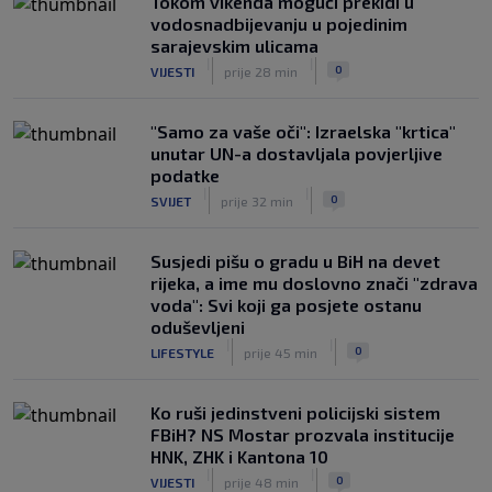
Tokom vikenda mogući prekidi u
vodosnadbijevanju u pojedinim
sarajevskim ulicama
|
|
0
VIJESTI
prije 28 min
"Samo za vaše oči": Izraelska "krtica"
unutar UN-a dostavljala povjerljive
podatke
|
|
0
SVIJET
prije 32 min
Susjedi pišu o gradu u BiH na devet
rijeka, a ime mu doslovno znači "zdrava
voda": Svi koji ga posjete ostanu
oduševljeni
|
|
0
LIFESTYLE
prije 45 min
Ko ruši jedinstveni policijski sistem
FBiH? NS Mostar prozvala institucije
HNK, ZHK i Kantona 10
|
|
0
VIJESTI
prije 48 min