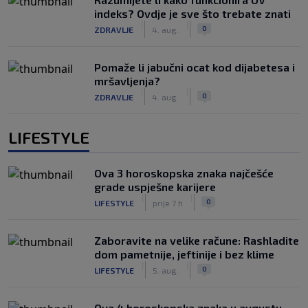
indeks? Ovdje je sve što trebate znati
|
|
0
ZDRAVLJE
4. aug.
Pomaže li jabučni ocat kod dijabetesa i
mršavljenja?
|
|
0
ZDRAVLJE
4. aug.
LIFESTYLE
Ova 3 horoskopska znaka najčešće
grade uspješne karijere
|
|
0
LIFESTYLE
prije 7 h
Zaboravite na velike račune: Rashladite
dom pametnije, jeftinije i bez klime
|
|
0
LIFESTYLE
5. aug.
Ova 4 horoskopska znaka u avgustu