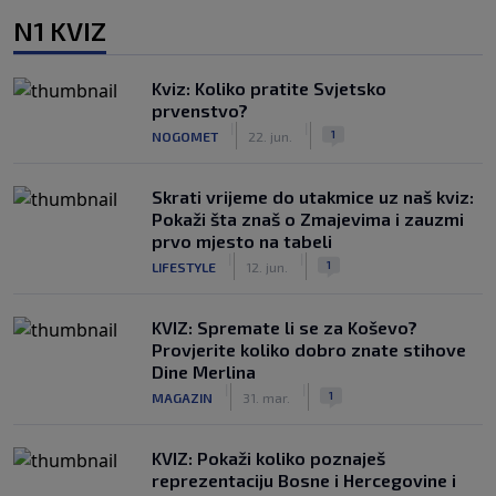
N1 KVIZ
Kviz: Koliko pratite Svjetsko
prvenstvo?
|
|
1
NOGOMET
22. jun.
Skrati vrijeme do utakmice uz naš kviz:
Pokaži šta znaš o Zmajevima i zauzmi
prvo mjesto na tabeli
|
|
1
LIFESTYLE
12. jun.
KVIZ: Spremate li se za Koševo?
Provjerite koliko dobro znate stihove
Dine Merlina
|
|
1
MAGAZIN
31. mar.
KVIZ: Pokaži koliko poznaješ
reprezentaciju Bosne i Hercegovine i