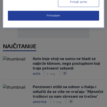
Prikaži svrhe
Oglas
Prihvatam
NAJČITANIJE
Auto koje stoji na suncu ne hladi se
najbrže klimom, nego postupkom koji
traje petnaest sekundi
|
|
0
AUTO
6. aug.
Penzioneri otišli na odmor u Italiju i
odlučili da se više ne vraćaju: "Mjesečni
troškovi su nam skresani na trećinu"
|
|
0
LIFESTYLE
5. aug.