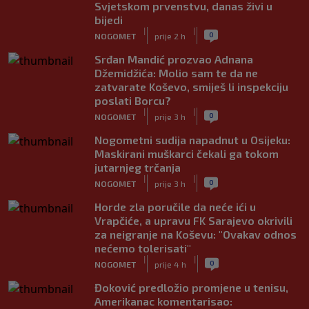
Svjetskom prvenstvu, danas živi u
bijedi
|
|
0
NOGOMET
prije 2 h
Srđan Mandić prozvao Adnana
Džemidžića: Molio sam te da ne
zatvarate Koševo, smiješ li inspekciju
poslati Borcu?
|
|
0
NOGOMET
prije 3 h
Nogometni sudija napadnut u Osijeku:
Maskirani muškarci čekali ga tokom
jutarnjeg trčanja
|
|
0
NOGOMET
prije 3 h
Horde zla poručile da neće ići u
Vrapčiće, a upravu FK Sarajevo okrivili
za neigranje na Koševu: "Ovakav odnos
nećemo tolerisati"
|
|
0
NOGOMET
prije 4 h
Đoković predložio promjene u tenisu,
Amerikanac komentarisao: