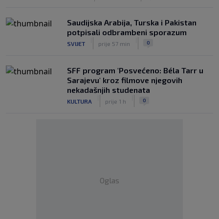
Saudijska Arabija, Turska i Pakistan
potpisali odbrambeni sporazum
|
|
0
SVIJET
prije 57 min
SFF program 'Posvećeno: Béla Tarr u
Sarajevu' kroz filmove njegovih
nekadašnjih studenata
|
|
0
KULTURA
prije 1 h
Oglas