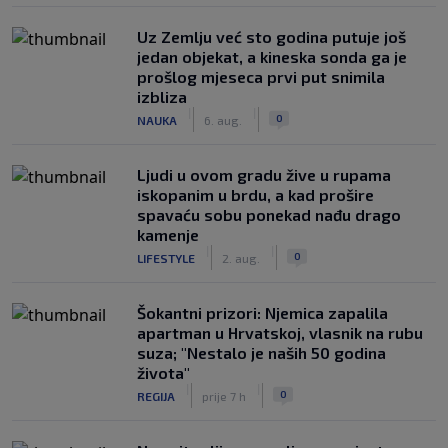
Uz Zemlju već sto godina putuje još
jedan objekat, a kineska sonda ga je
prošlog mjeseca prvi put snimila
izbliza
|
|
0
NAUKA
6. aug.
Ljudi u ovom gradu žive u rupama
iskopanim u brdu, a kad prošire
spavaću sobu ponekad nađu drago
kamenje
|
|
0
LIFESTYLE
2. aug.
Šokantni prizori: Njemica zapalila
apartman u Hrvatskoj, vlasnik na rubu
suza; "Nestalo je naših 50 godina
života"
|
|
0
REGIJA
prije 7 h