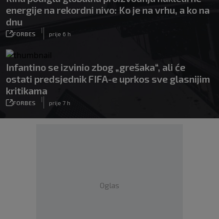
energije na rekordni nivo: Ko je na vrhu, a ko na
dnu
|
FORBES
prije 6 h
Infantino se izvinio zbog „grešaka“, ali će
ostati predsjednik FIFA-e uprkos sve glasnijim
kritikama
|
FORBES
prije 7 h
Oglas