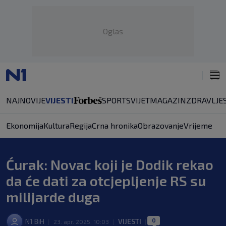
Oglas
NAJNOVIJE
VIJESTI
SPORT
SVIJET
MAGAZIN
ZDRAVLJE
Ekonomija
Kultura
Regija
Crna hronika
Obrazovanje
Vrijeme
Ćurak: Novac koji je Dodik rekao
da će dati za otcjepljenje RS su
milijarde duga
0
N1 BiH
VIJESTI
|
23. apr. 2025. 10:03
|
|