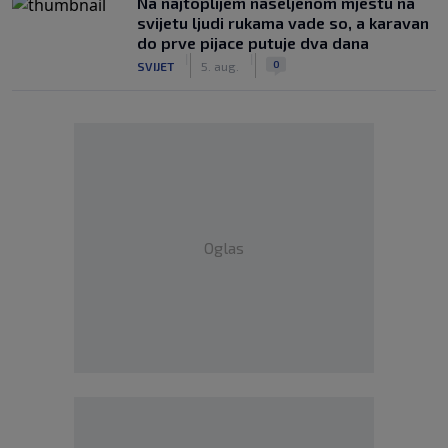
Na najtoplijem naseljenom mjestu na
svijetu ljudi rukama vade so, a karavan
do prve pijace putuje dva dana
|
|
0
SVIJET
5. aug.
Oglas