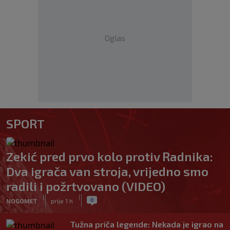
Oglas
SPORT
Zekić pred prvo kolo protiv Radnika:
Dva igrača van stroja, vrijedno smo
radili i požrtvovano (VIDEO)
|
|
0
NOGOMET
prije 1 h
Tužna priča legende: Nekada je igrao na