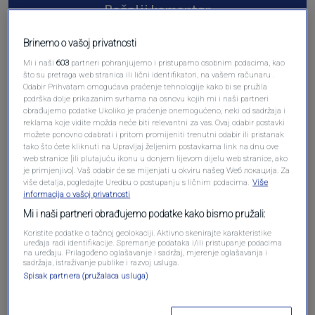
Pošalji komentar
Brinemo o vašoj privatnosti
Mi i naši
603
partneri pohranjujemo i pristupamo osobnim podacima, kao
što su pretraga web stranica ili lični identifikatori, na vašem računaru .
Odabir Prihvatam omogućava praćenje tehnologije kako bi se pružila
podrška dolje prikazanim svrhama na osnovu kojih mi i naši partneri
obrađujemo podatke Ukoliko je praćenje onemogućeno, neki od sadržaja i
reklama koje vidite možda neće biti relevantni za vas. Ovaj odabir postavki
možete ponovno odabrati i pritom promijeniti trenutni odabir ili pristanak
tako što ćete kliknuti na Upravljaj željenim postavkama link na dnu ove
web stranice [ili plutajuću ikonu u donjem lijevom dijelu web stranice, ako
Oglas
je primjenjivo]. Vaš odabir će se mijenjati u okviru našeg Wеб локација. Za
više detalja, pogledajte Uredbu o postupanju s ličnim podacima.
Više
informacija o vašoj privatnosti
Mi i naši partneri obrađujemo podatke kako bismo pružali:
Koristite podatke o tačnoj geolokaciji. Aktivno skenirajte karakteristike
uređaja radi identifikacije. Spremanje podataka i/ili pristupanje podacima
na uređaju. Prilagođeno oglašavanje i sadržaj, mjerenje oglašavanja i
sadržaja, istraživanje publike i razvoj usluga.
Spisak partnera (pružalaca usluga)