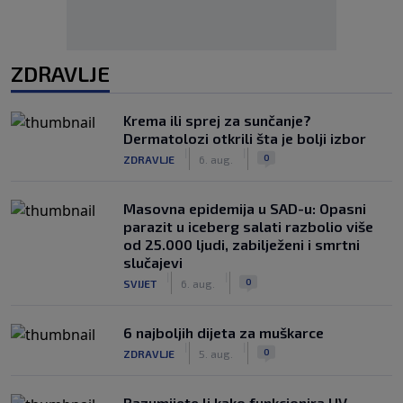
ZDRAVLJE
Krema ili sprej za sunčanje?
Dermatolozi otkrili šta je bolji izbor
|
|
0
ZDRAVLJE
6. aug.
Masovna epidemija u SAD-u: Opasni
parazit u iceberg salati razbolio više
od 25.000 ljudi, zabilježeni i smrtni
slučajevi
|
|
0
SVIJET
6. aug.
6 najboljih dijeta za muškarce
|
|
0
ZDRAVLJE
5. aug.
Razumijete li kako funkcionira UV