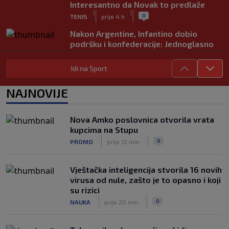
Interesantno da Novak to predlaže
|
|
0
TENIS
prije 4 h
Nakon Argentine, Infantino dobio
podršku i konfederacije: Jednoglasno
ponavljamo podršku predsjedniku
|
|
0
NOGOMET
prije 5 h
Idi na Sport
Tužne vijesti: Preminuo nekadašnji
NAJNOVIJE
prvak Jugoslavije
|
|
0
OSTALI SPORTOVI
prije 5 h
Nova Amko poslovnica otvorila vrata
Pravna bitka Luke Dončića i Anamarije
kupcima na Stupu
Goltes seli se u Sloveniju: Spominje se
|
|
0
PROMO
prije 12 min
čak 50 miliona dolara
|
|
0
KOŠARKA
prije 6 h
Vještačka inteligencija stvorila 16 novih
virusa od nule, zašto je to opasno i koji
su rizici
|
|
0
NAUKA
prije 20 min