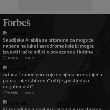
Saudijska Arabija se priprema za moguće
napade na luke i aerodrome koje bi mogle
izvesti iračke milicije povezane s Hutima
|
FORBES
prije 6 h
Ariana Grande poručuje da njena predstojeća
pauza „nije ishitrena“ niti je „posljedica
negativnosti“
|
FORBES
prije 6 h
Kina podigla globalnu proizvodnju nuklearne