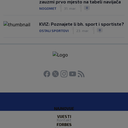
zauzmi prvo mjesto na tabeli navijača
|
|
0
NOGOMET
31. mar.
KVIZ: Poznajete li bh. sport i sportiste?
|
|
0
OSTALI SPORTOVI
23. mar.
NAJNOVIJE
VIJESTI
Kontakt
FORBES
O nama