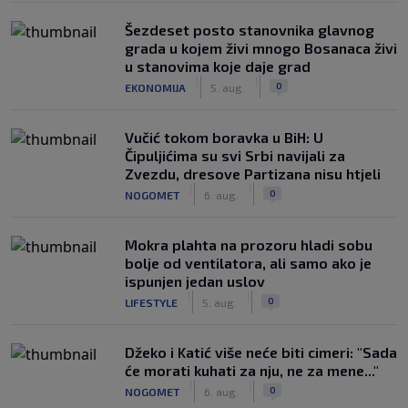
Šezdeset posto stanovnika glavnog
grada u kojem živi mnogo Bosanaca živi
u stanovima koje daje grad
|
|
0
EKONOMIJA
5. aug.
Vučić tokom boravka u BiH: U
Čipuljićima su svi Srbi navijali za
Zvezdu, dresove Partizana nisu htjeli
|
|
0
NOGOMET
6. aug.
Mokra plahta na prozoru hladi sobu
bolje od ventilatora, ali samo ako je
ispunjen jedan uslov
|
|
0
LIFESTYLE
5. aug.
Džeko i Katić više neće biti cimeri: "Sada
će morati kuhati za nju, ne za mene..."
|
|
0
NOGOMET
6. aug.