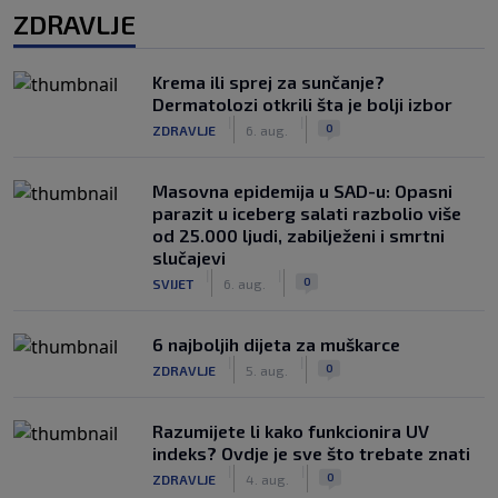
ZDRAVLJE
Krema ili sprej za sunčanje?
Dermatolozi otkrili šta je bolji izbor
|
|
0
ZDRAVLJE
6. aug.
Masovna epidemija u SAD-u: Opasni
parazit u iceberg salati razbolio više
od 25.000 ljudi, zabilježeni i smrtni
slučajevi
|
|
0
SVIJET
6. aug.
6 najboljih dijeta za muškarce
|
|
0
ZDRAVLJE
5. aug.
Razumijete li kako funkcionira UV
indeks? Ovdje je sve što trebate znati
|
|
0
ZDRAVLJE
4. aug.