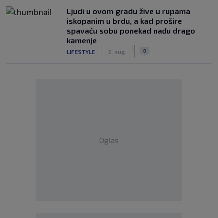
Ljudi u ovom gradu žive u rupama
iskopanim u brdu, a kad prošire
spavaću sobu ponekad nađu drago
kamenje
|
|
0
LIFESTYLE
2. aug.
Oglas