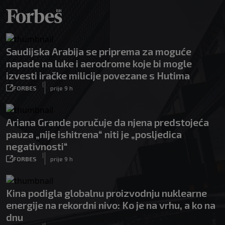
Saudijska Arabija se priprema za moguće
napade na luke i aerodrome koje bi mogle
izvesti iračke milicije povezane s Hutima
|
FORBES
prije 9 h
Ariana Grande poručuje da njena predstojeća
pauza „nije ishitrena“ niti je „posljedica
negativnosti“
|
FORBES
prije 9 h
Kina podigla globalnu proizvodnju nuklearne
energije na rekordni nivo: Ko je na vrhu, a ko na
dnu