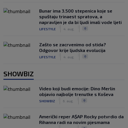
Bunar imа 3.500 stepenica koje se
spuštaju trinaest spratova, a
napravljen je da bi ljudi imali vode ljeti
|
|
0
LIFESTYLE
4. aug.
Zašto se zacrvenimo od stida?
Odgovor krije ljudska evolucija
|
|
0
LIFESTYLE
4. aug.
SHOWBIZ
Video koji budi emocije: Dino Merlin
objavio najbolje trenutke s Koševa
|
|
0
SHOWBIZ
6. aug.
Američki reper A$AP Rocky potvrdio da
Rihanna radi na novim pjesmama
|
|