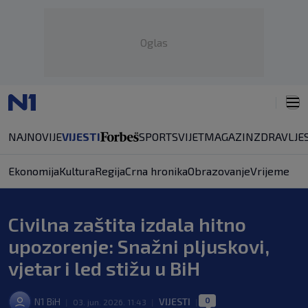
Oglas
NAJNOVIJE
VIJESTI
SPORT
SVIJET
MAGAZIN
ZDRAVLJE
Ekonomija
Kultura
Regija
Crna hronika
Obrazovanje
Vrijeme
Civilna zaštita izdala hitno
upozorenje: Snažni pljuskovi,
vjetar i led stižu u BiH
0
N1 BiH
VIJESTI
|
03. jun. 2026. 11:43
|
|