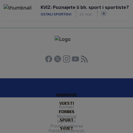
KVIZ: Poznajete li bh. sport i sportiste?
|
|
0
OSTALI SPORTOVI
23. mar.
NAJNOVIJE
VIJESTI
Kontakt
FORBES
O nama
Marketing
SPORT
Impresum
Pravila korištenja
SVIJET
Politika privatnosti