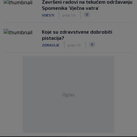
Završeni radovi na tekućem održavanju
Spomenika 'Vječna vatra'
|
|
0
VIJESTI
prije 1 h
Koje su zdravstvene dobrobiti
pistacija?
|
|
0
ZDRAVLJE
prije 1 h
Oglas