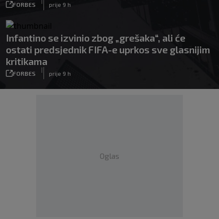
|
FORBES
prije 9 h
Infantino se izvinio zbog „grešaka“, ali će
ostati predsjednik FIFA-e uprkos sve glasnijim
kritikama
|
FORBES
prije 9 h
Oglas