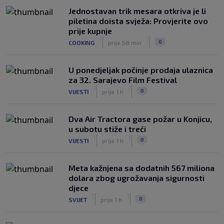
Jednostavan trik mesara otkriva je li
piletina doista svježa: Provjerite ovo
prije kupnje
|
|
0
COOKING
prije 58 min
U ponedjeljak počinje prodaja ulaznica
za 32. Sarajevo Film Festival
|
|
0
VIJESTI
prije 1 h
Dva Air Tractora gase požar u Konjicu,
u subotu stiže i treći
|
|
0
VIJESTI
prije 1 h
Meta kažnjena sa dodatnih 567 miliona
dolara zbog ugrožavanja sigurnosti
djece
|
|
0
SVIJET
prije 1 h