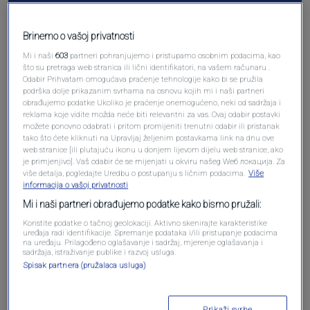
Pošalji komentar
Brinemo o vašoj privatnosti
Mi i naši
603
partneri pohranjujemo i pristupamo osobnim podacima, kao
što su pretraga web stranica ili lični identifikatori, na vašem računaru .
Odabir Prihvatam omogućava praćenje tehnologije kako bi se pružila
podrška dolje prikazanim svrhama na osnovu kojih mi i naši partneri
obrađujemo podatke Ukoliko je praćenje onemogućeno, neki od sadržaja i
reklama koje vidite možda neće biti relevantni za vas. Ovaj odabir postavki
možete ponovno odabrati i pritom promijeniti trenutni odabir ili pristanak
tako što ćete kliknuti na Upravljaj željenim postavkama link na dnu ove
web stranice [ili plutajuću ikonu u donjem lijevom dijelu web stranice, ako
Oglas
je primjenjivo]. Vaš odabir će se mijenjati u okviru našeg Wеб локација. Za
više detalja, pogledajte Uredbu o postupanju s ličnim podacima.
Više
informacija o vašoj privatnosti
Mi i naši partneri obrađujemo podatke kako bismo pružali:
Koristite podatke o tačnoj geolokaciji. Aktivno skenirajte karakteristike
uređaja radi identifikacije. Spremanje podataka i/ili pristupanje podacima
na uređaju. Prilagođeno oglašavanje i sadržaj, mjerenje oglašavanja i
sadržaja, istraživanje publike i razvoj usluga.
Spisak partnera (pružalaca usluga)
Prikaži svrhe