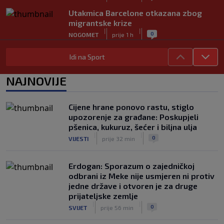
Utakmica Barcelone otkazana zbog
migrantske krize
|
|
0
NOGOMET
prije 1 h
FS Norveške poručio Infantinu: Odlazi,
Idi na Sport
odmah!
|
|
0
NOGOMET
prije 1 h
NAJNOVIJE
Bila je sportska zvijezda, a onda otišla
u penziju: Sada oduševila akrobacijama
Cijene hrane ponovo rastu, stiglo
u bikiniju (FOTO+VIDEO)
upozorenje za građane: Poskupjeli
|
|
0
OSTALI SPORTOVI
prije 2 h
pšenica, kukuruz, šećer i biljna ulja
|
|
0
VIJESTI
prije 32 min
Erdogan: Sporazum o zajedničkoj
odbrani iz Meke nije usmjeren ni protiv
jedne države i otvoren je za druge
prijateljske zemlje
|
|
0
SVIJET
prije 56 min