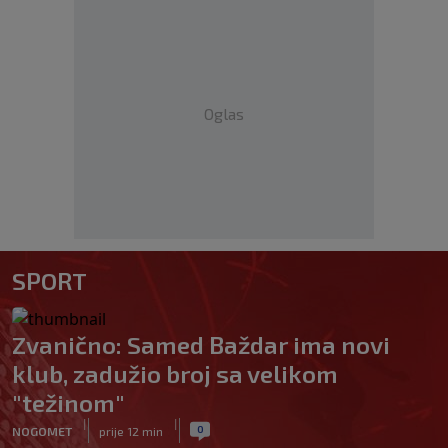
Oglas
SPORT
Zvanično: Samed Baždar ima novi
klub, zadužio broj sa velikom
"težinom"
|
|
0
NOGOMET
prije 12 min