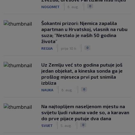
|
|
0
NOGOMET
6. aug.
Šokantni prizori: Njemica zapalila
apartman u Hrvatskoj, vlasnik na rubu
suza; "Nestalo je naših 50 godina
života"
|
|
0
REGIJA
prije 10 h
Uz Zemlju već sto godina putuje još
jedan objekat, a kineska sonda ga je
prošlog mjeseca prvi put snimila
izbliza
|
|
0
NAUKA
6. aug.
Na najtoplijem naseljenom mjestu na
svijetu ljudi rukama vade so, a karavan
do prve pijace putuje dva dana
|
|
0
SVIJET
5. aug.