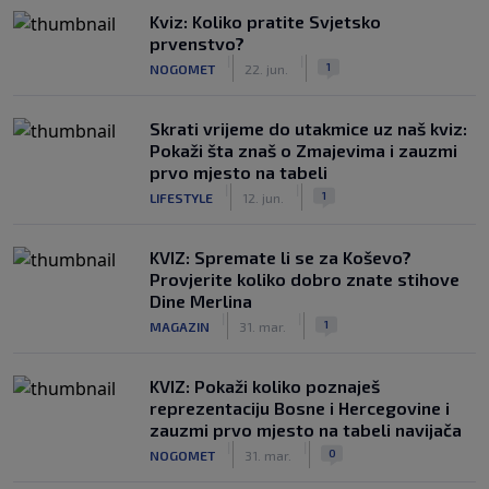
Kviz: Koliko pratite Svjetsko
prvenstvo?
|
|
1
NOGOMET
22. jun.
Skrati vrijeme do utakmice uz naš kviz:
Pokaži šta znaš o Zmajevima i zauzmi
prvo mjesto na tabeli
|
|
1
LIFESTYLE
12. jun.
KVIZ: Spremate li se za Koševo?
Provjerite koliko dobro znate stihove
Dine Merlina
|
|
1
MAGAZIN
31. mar.
KVIZ: Pokaži koliko poznaješ
reprezentaciju Bosne i Hercegovine i
zauzmi prvo mjesto na tabeli navijača
|
|
0
NOGOMET
31. mar.