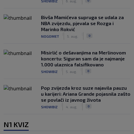
0
SHOWBIZ
6. aug.
Bivša Mamićeva supruga se udala za
NBA zvijezdu, pjevala se Rozga i
Marinko Rokvić
|
|
0
NOGOMET
5. aug.
Misirlić o dešavanjima na Merlinovom
koncertu: Siguran sam da je najmanje
1.000 ulaznica falsifikovano
|
|
0
SHOWBIZ
5. aug.
Pop zvijezda kroz suze najavila pauzu
u karijeri: Ariana Grande pojasnila zašto
se povlači iz javnog života
|
|
0
SHOWBIZ
4. aug.
N1 KVIZ