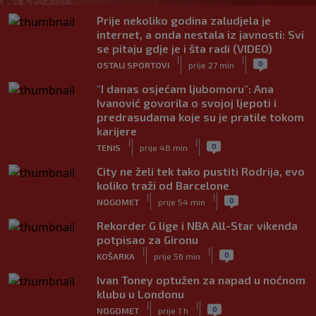
Prije nekoliko godina zaludjela je
internet, a onda nestala iz javnosti: Svi
se pitaju gdje je i šta radi (VIDEO)
|
|
0
OSTALI SPORTOVI
prije 27 min
"I danas osjećam ljubomoru": Ana
Ivanović govorila o svojoj ljepoti i
predrasudama koje su je pratile tokom
karijere
|
|
0
TENIS
prije 48 min
City ne želi tek tako pustiti Rodrija, evo
koliko traži od Barcelone
|
|
0
NOGOMET
prije 54 min
Rekorder G lige i NBA All-Star vikenda
potpisao za Gironu
|
|
0
KOŠARKA
prije 56 min
Ivan Toney optužen za napad u noćnom
klubu u Londonu
|
|
0
NOGOMET
prije 1 h