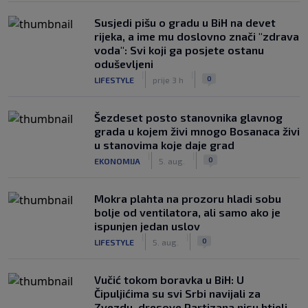
Susjedi pišu o gradu u BiH na devet
rijeka, a ime mu doslovno znači "zdrava
voda": Svi koji ga posjete ostanu
oduševljeni
|
|
0
LIFESTYLE
prije 3 h
Šezdeset posto stanovnika glavnog
grada u kojem živi mnogo Bosanaca živi
u stanovima koje daje grad
|
|
0
EKONOMIJA
5. aug.
Mokra plahta na prozoru hladi sobu
bolje od ventilatora, ali samo ako je
ispunjen jedan uslov
|
|
0
LIFESTYLE
5. aug.
Vučić tokom boravka u BiH: U
Čipuljićima su svi Srbi navijali za
Zvezdu, dresove Partizana nisu htjeli