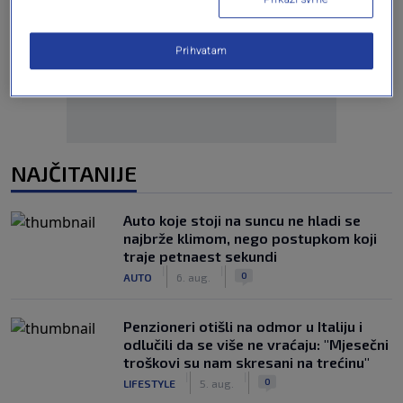
Oglas
Prihvatam
NAJČITANIJE
Auto koje stoji na suncu ne hladi se
najbrže klimom, nego postupkom koji
traje petnaest sekundi
|
|
0
AUTO
6. aug.
Penzioneri otišli na odmor u Italiju i
odlučili da se više ne vraćaju: "Mjesečni
troškovi su nam skresani na trećinu"
|
|
0
LIFESTYLE
5. aug.