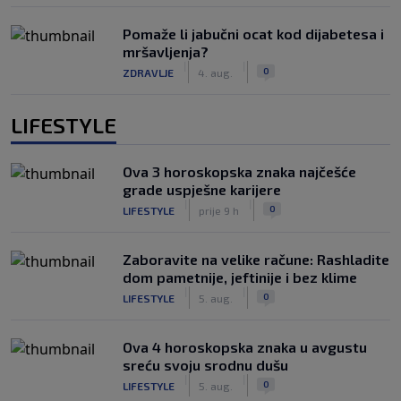
Pomaže li jabučni ocat kod dijabetesa i
mršavljenja?
|
|
0
ZDRAVLJE
4. aug.
LIFESTYLE
Ova 3 horoskopska znaka najčešće
grade uspješne karijere
|
|
0
LIFESTYLE
prije 9 h
Zaboravite na velike račune: Rashladite
dom pametnije, jeftinije i bez klime
|
|
0
LIFESTYLE
5. aug.
Ova 4 horoskopska znaka u avgustu
sreću svoju srodnu dušu
|
|
0
LIFESTYLE
5. aug.