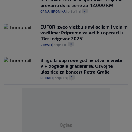
prevario dvije žene za 42.000 KM
0
CRNA HRONIKA
|
prije 1 h
|
EUFOR izveo vježbu s avijacijom i vojnim
vozilima: Pripreme za veliku operaciju
"Brzi odgovor 2026"
0
VIJESTI
|
prije 1 h
|
Bingo Group i ove godine otvara vrata
VIP događaja građanima: Osvojite
ulaznice za koncert Petra Graše
0
PROMO
|
prije 1 h
|
Oglas