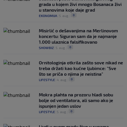
grada u kojem živi mnogo Bosanaca živi
u stanovima koje daje grad
0
EKONOMIJA
|
5. aug.
|
Misirlić o dešavanjima na Merlinovom
koncertu: Siguran sam da je najmanje
1.000 ulaznica falsifikovano
0
SHOWBIZ
|
5. aug.
|
Ornitologinja otkrila zašto sove nikad ne
treba držati kao kućne ljubimce: "Sve
što se priča o njima je neistina"
0
LIFESTYLE
|
4. aug.
|
Mokra plahta na prozoru hladi sobu
bolje od ventilatora, ali samo ako je
ispunjen jedan uslov
0
LIFESTYLE
|
5. aug.
|
Ljudi u ovom gradu žive u rupama