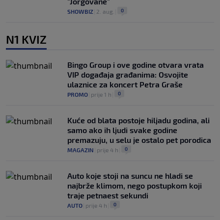
"Jorgovane"
0
SHOWBIZ
|
2. aug.
|
N1 KVIZ
Bingo Group i ove godine otvara vrata
VIP događaja građanima: Osvojite
ulaznice za koncert Petra Graše
0
PROMO
|
prije 1 h
|
Kuće od blata postoje hiljadu godina, ali
samo ako ih ljudi svake godine
premazuju, u selu je ostalo pet porodica
0
MAGAZIN
|
prije 4 h
|
Auto koje stoji na suncu ne hladi se
najbrže klimom, nego postupkom koji
traje petnaest sekundi
0
AUTO
|
prije 4 h
|