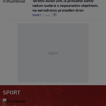
Teretni avion DHL-a prinudno sletio
nakon sudara s nepoznatim objektom,
na aerodromu pronađen dron
0
SVIJET
|
5. aug.
|
Oglas
SPORT