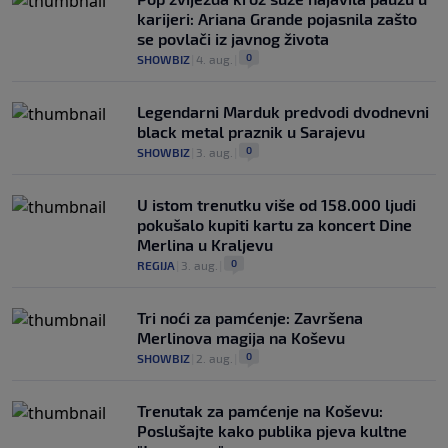
karijeri: Ariana Grande pojasnila zašto
se povlači iz javnog života
0
SHOWBIZ
|
4. aug.
|
Legendarni Marduk predvodi dvodnevni
black metal praznik u Sarajevu
0
SHOWBIZ
|
3. aug.
|
U istom trenutku više od 158.000 ljudi
pokušalo kupiti kartu za koncert Dine
Merlina u Kraljevu
0
REGIJA
|
3. aug.
|
Tri noći za pamćenje: Završena
Merlinova magija na Koševu
0
SHOWBIZ
|
2. aug.
|
Trenutak za pamćenje na Koševu:
Poslušajte kako publika pjeva kultne