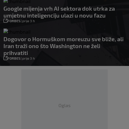
Google mijenja vrh AI sektora dok utrka za
umjetnu inteligenciju ulazi u novu fazu
FORBES
|
prije 3 h
Dogovor o Hormuškom moreuzu sve bliže, ali
Iran traži ono što Washington ne želi
prihvatiti
FORBES
|
prije 3 h
Oglas