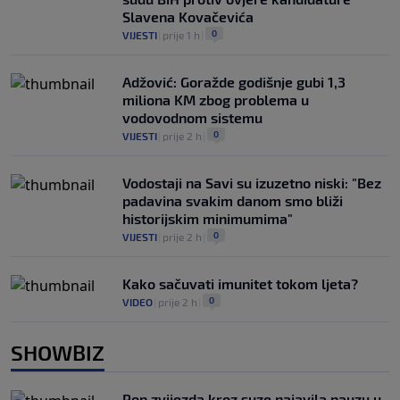
Slavena Kovačevića
0
VIJESTI
|
prije 1 h
|
Adžović: Goražde godišnje gubi 1,3
miliona KM zbog problema u
vodovodnom sistemu
0
VIJESTI
|
prije 2 h
|
Vodostaji na Savi su izuzetno niski: "Bez
padavina svakim danom smo bliži
historijskim minimumima"
0
VIJESTI
|
prije 2 h
|
Kako sačuvati imunitet tokom ljeta?
0
VIDEO
|
prije 2 h
|
SHOWBIZ
Pop zvijezda kroz suze najavila pauzu u