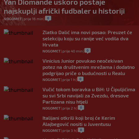
Yan Diomande uskoro postaje
najskuplji afrički fudbaler u historiji
0
NOGOMET
|
prije 16 min
|
Zlatko Dalić ima novi posao: Preuzet će
selekciju koju su ranije već vodila dva
Hrvata
0
NOGOMET
|
prije 40 min
|
Vinicius Junior povukao neočekivan
potez na društvenim mrežama i dodatno
podgrijao priče o budućnosti u Realu
0
NOGOMET
|
prije 1 h
|
Vučić tokom boravka u BiH: U Čipuljićima
su svi Srbi navijali za Zvezdu, dresove
Partizana nisu htjeli
0
NOGOMET
|
prije 2 h
|
Italijani otkrili koji broj će Kerim
Alajbegović nositi u Juventusu
0
NOGOMET
|
prije 3 h
|