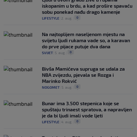
iskopanim u brdu, a kad prošire spavaću
sobu ponekad nađu drago kamenje
0
LIFESTYLE
|
2. aug.
|
Na najtoplijem naseljenom mjestu na
svijetu ljudi rukama vade so, a karavan
do prve pijace putuje dva dana
0
SVIJET
|
5. aug.
|
Bivša Mamićeva supruga se udala za
NBA zvijezdu, pjevala se Rozga i
Marinko Rokvić
0
NOGOMET
|
5. aug.
|
Bunar imа 3.500 stepenica koje se
spuštaju trinaest spratova, a napravljen
je da bi ljudi imali vode ljeti
0
LIFESTYLE
|
4. aug.
|