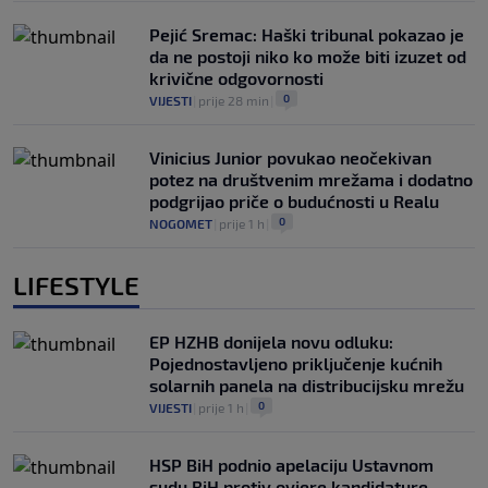
Pejić Sremac: Haški tribunal pokazao je
da ne postoji niko ko može biti izuzet od
krivične odgovornosti
0
VIJESTI
|
prije 28 min
|
Vinicius Junior povukao neočekivan
potez na društvenim mrežama i dodatno
podgrijao priče o budućnosti u Realu
0
NOGOMET
|
prije 1 h
|
LIFESTYLE
EP HZHB donijela novu odluku:
Pojednostavljeno priključenje kućnih
solarnih panela na distribucijsku mrežu
0
VIJESTI
|
prije 1 h
|
HSP BiH podnio apelaciju Ustavnom
sudu BiH protiv ovjere kandidature