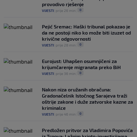
provodivo rješenje
0
VIJESTI
|
prije 26 min
|
Pejić Sremac: Haški tribunal pokazao je
da ne postoji niko ko može biti izuzet od
krivične odgovornosti
0
VIJESTI
|
prije 28 min
|
Eurojust: Uhapšen osumnjičeni za
krijumčarenje migranata preko BiH
0
VIJESTI
|
prije 36 min
|
Nakon niza oružanih obračuna:
Gradonačelnik Istočnog Sarajeva traži
oštrije zakone i duže zatvorske kazne za
kriminalce
0
VIJESTI
|
prije 46 min
|
Predložen pritvor za Vladimira Popovića
iz Trnova: Lažnim kripto-investicijama