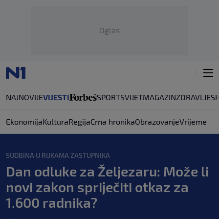
Oglas
NAJNOVIJE
VIJESTI
SPORT
SVIJET
MAGAZIN
ZDRAVLJE
S
Ekonomija
Kultura
Regija
Crna hronika
Obrazovanje
Vrijeme
SUDBINA U RUKAMA ZASTUPNIKA
Dan odluke za Željezaru: Može li
novi zakon spriječiti otkaz za
1.600 radnika?