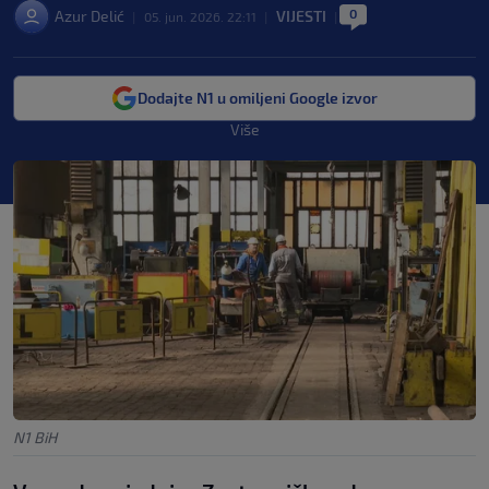
0
Azur Delić
VIJESTI
|
05. jun. 2026. 22:11
|
|
Dodajte N1 u omiljeni Google izvor
Više
N1 BiH