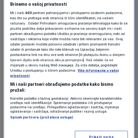
da je riječ o očuvanju industrijske proizvodnje
Brinemo o vašoj privatnosti
od posebnog značaja za entitet, te očuvanju
Mi i naši
603
partneri pohranjujemo i pristupamo osobnim podacima,
kao što su pretraga web stranica ili lični identifikatori, na vašem
vrijednosti imovine kompanije, kao i zaštiti
računaru . Odabir Prihvatam omogućava praćenje tehnologije kako bi se
pružila podrška dolje prikazanim svrhama na osnovu kojih mi i naši
radnih mjesta.
partneri obrađujemo podatke Ukoliko je praćenje onemogućeno, neki od
sadržaja i reklama koje vidite možda neće biti relevantni za vas. Ovaj
odabir postavki možete ponovno odabrati i pritom promijeniti trenutni
Muharem Karamujić, profesor Ekonomskog
odabir ili pristanak tako što ćete kliknuti na Upravljaj željenim
postavkama link na dnu ove web stranice [ili plutajuću ikonu u donjem
fakulteta u Sarajevu:
lijevom dijelu web stranice, ako je primjenjivo]. Vaš odabir će se
mijenjati u okviru našeg Wеб локација. Za više detalja, pogledajte
Uredbu o postupanju s ličnim podacima.
Više informacija o vašoj
''Možemo mnogo zamjerki naći jedna od njih je
privatnosti
zbog čega je Željezara privatizovana i
Mi i naši partneri obrađujemo podatke kako bismo
pružali:
dovedena u ovu situaciju. Ovo nije slučajno,
Koristite podatke o tačnoj geolokaciji. Aktivno skenirajte karakteristike
ovo je namjera od početka. Zašto moramo ići
uređaja radi identifikacije. Spremanje podataka i/ili pristupanje
podacima na uređaju. Prilagođeno oglašavanje i sadržaj, mjerenje
u lex specialis, što se na početku nisu
oglašavanja i sadržaja, istraživanje publike i razvoj usluga.
Spisak partnera (pružalaca usluga)
uključili? Ali to na stranu, iz toga treba nešto
naučiti i normalno kritikovati Vladu, ali treba
Prikaži svrhe