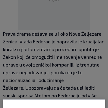
Prava drama dešava se u i oko Nove Željezare
Zenica. Vlada Federacije napravila je krucijalan
korak: u parlamentarnu proceduru uputila je
Zakon koji će omogućiti imenovanje vanredne
uprave u ovoj zeničkoj kompaniji. Iz trenutne
uprave negodovanje i poruka da je to
nacionalizacija i oduzimanje
Željezare. Upozoravaju da će tada uslijediti
sudski spor sa štetom po Federaciju od više
stotina miliona KM. Iz Vlade Federacije navode