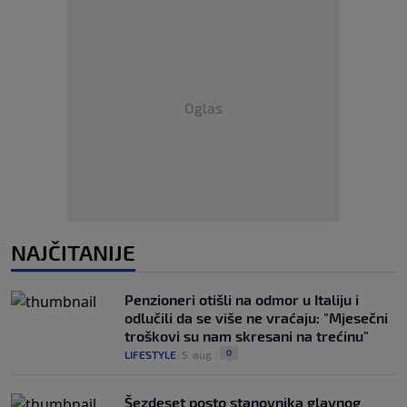
Oglas
NAJČITANIJE
Penzioneri otišli na odmor u Italiju i
odlučili da se više ne vraćaju: "Mjesečni
troškovi su nam skresani na trećinu"
0
LIFESTYLE
|
5. aug.
|
Šezdeset posto stanovnika glavnog