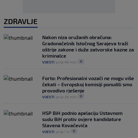
ZDRAVLJE
Nakon niza oružanih obračuna:
Gradonačelnik Istočnog Sarajeva traži
oštrije zakone i duže zatvorske kazne za
kriminalce
0
VIJESTI
|
prije 46 min
|
Forto: Profesionalni vozači ne mogu više
čekati – Evropskoj komisiji ponudili smo
provodivo rješenje
0
VIJESTI
|
prije 26 min
|
HSP BiH podnio apelaciju Ustavnom
sudu BiH protiv ovjere kandidature
Slavena Kovačevića
0
VIJESTI
|
prije 1 h
|