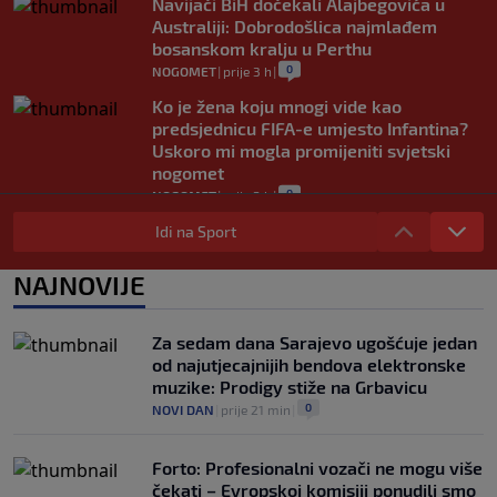
Navijači BiH dočekali Alajbegovića u
Australiji: Dobrodošlica najmlađem
bosanskom kralju u Perthu
0
NOGOMET
|
prije 3 h
|
Ko je žena koju mnogi vide kao
predsjednicu FIFA-e umjesto Infantina?
Uskoro mi mogla promijeniti svjetski
nogomet
0
NOGOMET
|
prije 3 h
|
FIFA se izvinila svim svojim članicama
Idi na Sport
zbog FFE projekta: Ali rukovodstvo i
dalje podržava Infantina
NAJNOVIJE
0
NOGOMET
|
prije 3 h
|
Lionel Messi postigao dva gola u pobjedi
Za sedam dana Sarajevo ugošćuje jedan
Inter Miamija i ispisao historiju Leagues
od najutjecajnijih bendova elektronske
Cupa (VIDEO)
muzike: Prodigy stiže na Grbavicu
0
NOGOMET
|
prije 3 h
|
0
NOVI DAN
|
prije 21 min
|
Forto: Profesionalni vozači ne mogu više
čekati – Evropskoj komisiji ponudili smo