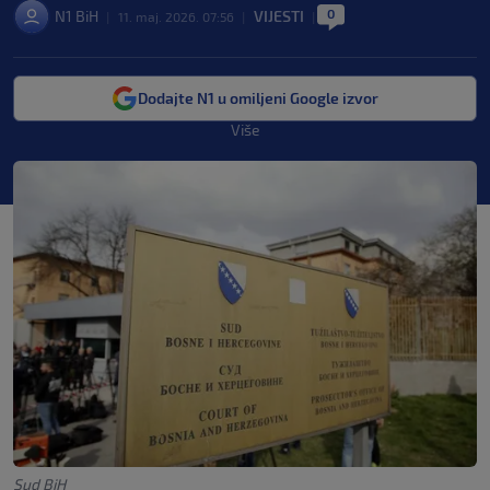
0
N1 BiH
VIJESTI
|
11. maj. 2026. 07:56
|
|
Dodajte N1 u omiljeni Google izvor
Više
Sud BiH