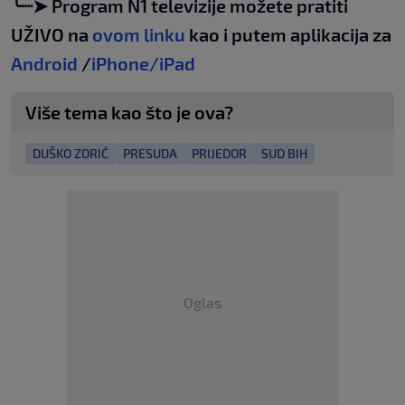
╰┈➤ Program N1 televizije možete pratiti
UŽIVO na
ovom linku
kao i putem aplikacija za
Android
/
iPhone/iPad
Više tema kao što je ova?
DUŠKO ZORIĆ
PRESUDA
PRIJEDOR
SUD BIH
Oglas