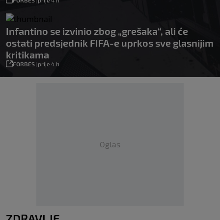
Infantino se izvinio zbog „grešaka“, ali će
ostati predsjednik FIFA-e uprkos sve glasnijim
kritikama
FORBES
|
prije 4 h
Oglas
ZDRAVLJE