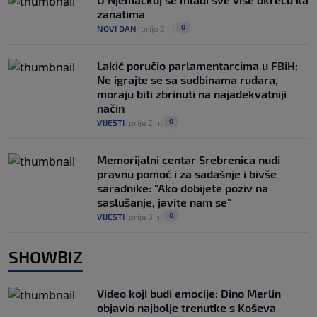
zanatima
0
NOVI DAN
|
prije 2 h
|
Lakić poručio parlamentarcima u FBiH:
Ne igrajte se sa sudbinama rudara,
moraju biti zbrinuti na najadekvatniji
način
0
VIJESTI
|
prije 2 h
|
Memorijalni centar Srebrenica nudi
pravnu pomoć i za sadašnje i bivše
saradnike: "Ako dobijete poziv na
saslušanje, javite nam se"
0
VIJESTI
|
prije 3 h
|
SHOWBIZ
Video koji budi emocije: Dino Merlin
objavio najbolje trenutke s Koševa