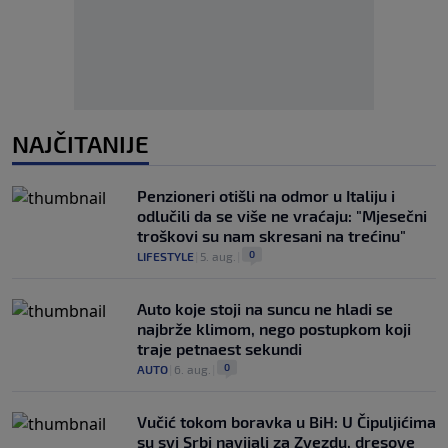
NAJČITANIJE
Penzioneri otišli na odmor u Italiju i
odlučili da se više ne vraćaju: "Mjesečni
troškovi su nam skresani na trećinu"
0
LIFESTYLE
|
5. aug.
|
Auto koje stoji na suncu ne hladi se
najbrže klimom, nego postupkom koji
traje petnaest sekundi
0
AUTO
|
6. aug.
|
Vučić tokom boravka u BiH: U Čipuljićima
su svi Srbi navijali za Zvezdu, dresove