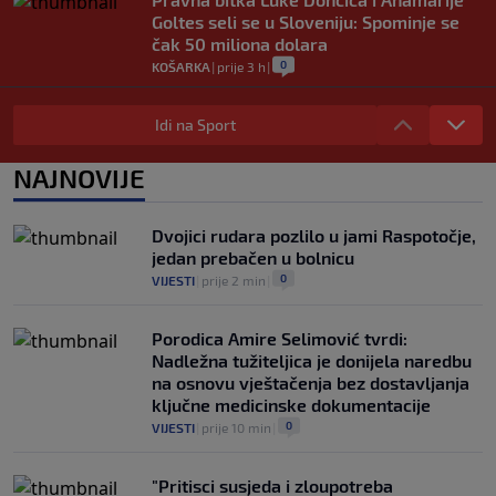
Goltes seli se u Sloveniju: Spominje se
čak 50 miliona dolara
0
KOŠARKA
|
prije 3 h
|
Danas počinje nova sezona šampionata
BiH: Željezničar protiv novajlije na
Idi na Sport
Grbavici
0
NOGOMET
|
prije 4 h
|
NAJNOVIJE
Infantino u jeku brojnih kritika, dobio
javnu podršku jednog nogometnog
Dvojici rudara pozlilo u jami Raspotočje,
saveza, ali i jednu kritiku
jedan prebačen u bolnicu
0
NOGOMET
|
prije 4 h
|
0
VIJESTI
|
prije 2 min
|
Porodica Amire Selimović tvrdi:
Nadležna tužiteljica je donijela naredbu
na osnovu vještačenja bez dostavljanja
ključne medicinske dokumentacije
0
VIJESTI
|
prije 10 min
|
"Pritisci susjeda i zloupotreba