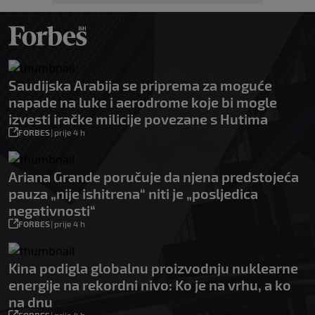
Saudijska Arabija se priprema za moguće
napade na luke i aerodrome koje bi mogle
izvesti iračke milicije povezane s Hutima
FORBES
|
prije 4 h
Ariana Grande poručuje da njena predstojeća
pauza „nije ishitrena“ niti je „posljedica
negativnosti“
FORBES
|
prije 4 h
Kina podigla globalnu proizvodnju nuklearne
energije na rekordni nivo: Ko je na vrhu, a ko
na dnu
FORBES
|
prije 4 h