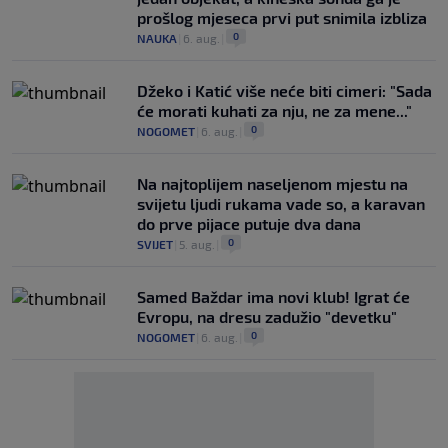
prošlog mjeseca prvi put snimila izbliza
0
NAUKA
|
6. aug.
|
Džeko i Katić više neće biti cimeri: "Sada
će morati kuhati za nju, ne za mene..."
0
NOGOMET
|
6. aug.
|
Na najtoplijem naseljenom mjestu na
svijetu ljudi rukama vade so, a karavan
do prve pijace putuje dva dana
0
SVIJET
|
5. aug.
|
Samed Baždar ima novi klub! Igrat će
Evropu, na dresu zadužio "devetku"
0
NOGOMET
|
6. aug.
|