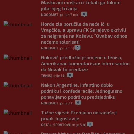
Maskirani muškarci čekali ga tokom
jutarnjeg trčanja
0
NOGOMET
|
prije 47 min
|
Horde zla poručile da neće ići u
Vrapčiće, a upravu FK Sarajevo okrivili
za neigranje na Koševu: "Ovakav odnos
nećemo tolerisati"
0
NOGOMET
|
prije 1 h
|
Đoković predložio promjene u tenisu,
Amerikanac komentarisao: Interesantno
da Novak to predlaže
0
TENIS
|
prije 1 h
|
Nakon Argentine, Infantino dobio
podršku i konfederacije: Jednoglasno
ponavljamo podršku predsjedniku
0
NOGOMET
|
prije 2 h
|
Tužne vijesti: Preminuo nekadašnji
prvak Jugoslavije
0
OSTALI SPORTOVI
|
prije 3 h
|
Pravna bitka Luke Dončića i Anamarije