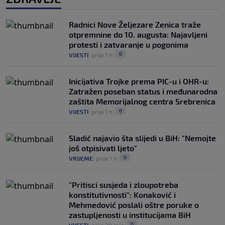
Radnici Nove Željezare Zenica traže
otpremnine do 10. augusta: Najavljeni
protesti i zatvaranje u pogonima
0
VIJESTI
|
prije 1 h
|
Inicijativa Trojke prema PIC-u i OHR-u:
Zatražen poseban status i međunarodna
zaštita Memorijalnog centra Srebrenica
0
VIJESTI
|
prije 1 h
|
Sladić najavio šta slijedi u BiH: "Nemojte
još otpisivati ljeto"
0
VRIJEME
|
prije 1 h
|
"Pritisci susjeda i zloupotreba
konstitutivnosti": Konaković i
Mehmedović poslali oštre poruke o
zastupljenosti u institucijama BiH
0
VIJESTI
|
prije 20 min
|