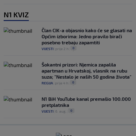
N1 KVIZ
Član CIK-a objasnio kako će se glasati na
Općim izborima: Jedno pravilo birači
posebno trebaju zapamtiti
0
VIJESTI
|
prije 2 h
|
Šokantni prizori: Njemica zapalila
apartman u Hrvatskoj, vlasnik na rubu
suza; "Nestalo je naših 50 godina života"
0
REGIJA
|
prije 4 h
|
N1 BiH YouTube kanal premašio 100.000
pretplatnika
0
VIJESTI
|
6. aug.
|