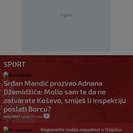
Oglas
SPORT
Srđan Mandić prozvao Adnana
Džemidžića: Molio sam te da ne
zatvarate Koševo, smiješ li inspekciju
poslati Borcu?
0
NOGOMET
|
prije 39 min
|
Nogometni sudija napadnut u Osijeku: