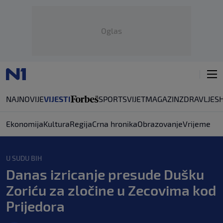
Oglas
NAJNOVIJE
VIJESTI
SPORT
SVIJET
MAGAZIN
ZDRAVLJE
S
Ekonomija
Kultura
Regija
Crna hronika
Obrazovanje
Vrijeme
U SUDU BIH
Danas izricanje presude Dušku
Zoriću za zločine u Zecovima kod
Prijedora