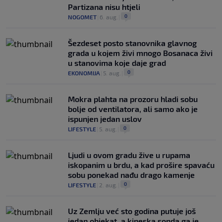
Partizana nisu htjeli
0
NOGOMET
|
6. aug.
|
Šezdeset posto stanovnika glavnog
grada u kojem živi mnogo Bosanaca živi
u stanovima koje daje grad
0
EKONOMIJA
|
5. aug.
|
Mokra plahta na prozoru hladi sobu
bolje od ventilatora, ali samo ako je
ispunjen jedan uslov
0
LIFESTYLE
|
5. aug.
|
Ljudi u ovom gradu žive u rupama
iskopanim u brdu, a kad prošire spavaću
sobu ponekad nađu drago kamenje
0
LIFESTYLE
|
2. aug.
|
Uz Zemlju već sto godina putuje još
jedan objekat, a kineska sonda ga je