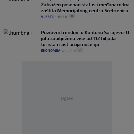
Zatražen poseban status i međunarodna
zaštita Memorijalnog centra Srebrenica
0
VIJESTI
|
prije 1 h
|
Pozitivni trendovi u Kantonu Sarajevo: U
julu zabilježeno više od 112 hiljada
turista i rast broja noćenja
0
EKONOMIJA
|
prije 1 h
|
Oglas