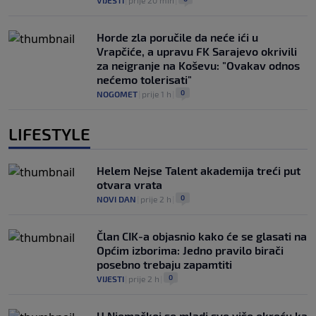
Horde zla poručile da neće ići u
Vrapčiće, a upravu FK Sarajevo okrivili
za neigranje na Koševu: "Ovakav odnos
nećemo tolerisati"
0
NOGOMET
|
prije 1 h
|
LIFESTYLE
Helem Nejse Talent akademija treći put
otvara vrata
0
NOVI DAN
|
prije 2 h
|
Član CIK-a objasnio kako će se glasati na
Općim izborima: Jedno pravilo birači
posebno trebaju zapamtiti
0
VIJESTI
|
prije 2 h
|
U Njemačkoj se mladi sve više okreću ka