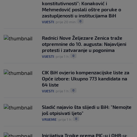
konstitutivnosti": Konaković i
Mehmedović poslali oštre poruke o
zastupljenosti u institucijama BiH
0
VIJESTI
|
prije 20 min
|
Radnici Nove Željezare Zenica traže
otpremnine do 10. augusta: Najavljeni
protesti i zatvaranje u pogonima
0
VIJESTI
|
prije 1 h
|
CIK BiH ovjerio kompenzacijske liste za
Opće izbore: Ukupno 773 kandidata na
64 liste
0
VIJESTI
|
prije 1 h
|
Sladić najavio šta slijedi u BiH: "Nemojte
još otpisivati ljeto"
0
VRIJEME
|
prije 1 h
|
Inicijativa Trojke prema PIC-u i OHR-u: