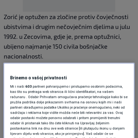
Zorić je optužen za zločine protiv čovječnosti
ubistvima i drugim nečovječnim djelima u julu
1992. u Zecovima, gdje je, prema optužnici,
ubijeno najmanje 150 civila bošnjačke
nacionalnosti.
Završne riječi na obnovljenom suđenju
Brinemo o vašoj privatnosti
nekadašnjem komandantu 43. drinske brigade
Mi i naši
603
partneri pohranjujemo i pristupamo osobnim podacima,
Ramizu Durakoviću za zločine na području
kao što su pretraga web stranica ili lični identifikatori, na vašem
računaru . Odabir Prihvatam omogućava praćenje tehnologije kako bi se
Čajniča, nakon što je ukinuta presuda kojom je
pružila podrška dolje prikazanim svrhama na osnovu kojih mi i naši
partneri obrađujemo podatke Ukoliko je praćenje onemogućeno, neki od
osuđen na tri i po godine zatvora, planirane su
sadržaja i reklama koje vidite možda neće biti relevantni za vas. Ovaj
odabir postavki možete ponovno odabrati i pritom promijeniti trenutni
na ročištu u četvrtak, 14. maja.
odabir ili pristanak tako što ćete kliknuti na Upravljaj željenim
postavkama link na dnu ove web stranice [ili plutajuću ikonu u donjem
Durakovića optužnica tereti da nije preduzeo
lijevom dijelu web stranice, ako je primjenjivo]. Vaš odabir će se