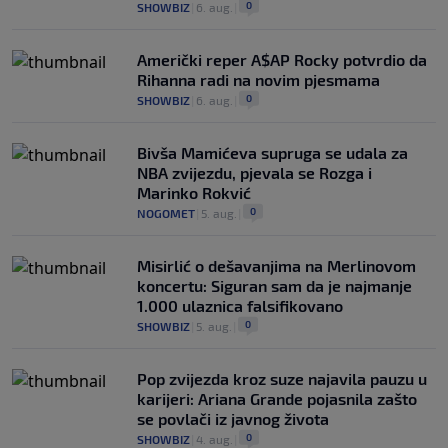
0
SHOWBIZ
|
6. aug.
|
Američki reper A$AP Rocky potvrdio da
Rihanna radi na novim pjesmama
0
SHOWBIZ
|
6. aug.
|
Bivša Mamićeva supruga se udala za
NBA zvijezdu, pjevala se Rozga i
Marinko Rokvić
0
NOGOMET
|
5. aug.
|
Misirlić o dešavanjima na Merlinovom
koncertu: Siguran sam da je najmanje
1.000 ulaznica falsifikovano
0
SHOWBIZ
|
5. aug.
|
Pop zvijezda kroz suze najavila pauzu u
karijeri: Ariana Grande pojasnila zašto
se povlači iz javnog života
0
SHOWBIZ
|
4. aug.
|