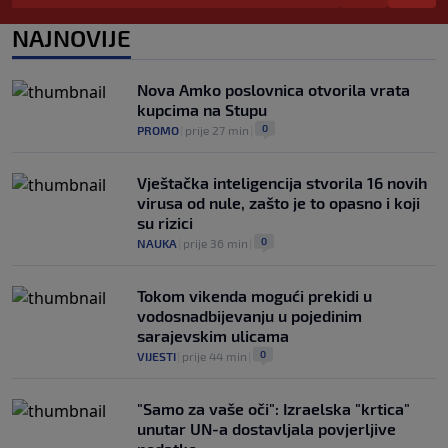
ponavljamo podršku predsjedniku
0
NOGOMET
|
prije 5 h
|
NAJNOVIJE
Tužne vijesti: Preminuo nekadašnji
prvak Jugoslavije
Nova Amko poslovnica otvorila vrata
0
OSTALI SPORTOVI
|
prije 6 h
|
kupcima na Stupu
0
PROMO
|
prije 27 min
|
Vještačka inteligencija stvorila 16 novih
virusa od nule, zašto je to opasno i koji
su rizici
0
NAUKA
|
prije 36 min
|
Tokom vikenda mogući prekidi u
vodosnadbijevanju u pojedinim
sarajevskim ulicama
0
VIJESTI
|
prije 44 min
|
"Samo za vaše oči": Izraelska "krtica"
unutar UN-a dostavljala povjerljive