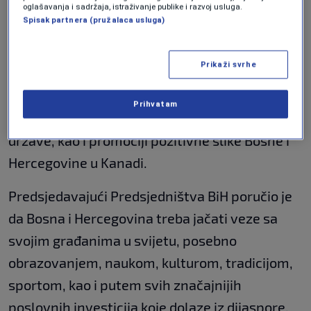
oglašavanja i sadržaja, istraživanje publike i razvoj usluga.
Spisak partnera (pružalaca usluga)
Bećirović je istakao da bosanskohercegovačka
dijaspora ima neprocjenjivo vrijedan
Prikaži svrhe
potencijal, te da upravo zajednica u Kanadi
daje važan doprinos promoviranju političkih,
Prihvatam
kulturnih i ekonomskih veza dvije prijateljske
države, kao i promociji pozitivne slike Bosne i
Hercegovine u Kanadi.
Predsjedavajući Predsjedništva BiH poručio je
da Bosna i Hercegovina treba jačati veze sa
svojim građanima u svijetu, posebno
obrazovanjem, naukom, kulturom, tradicijom,
sportom, kao i putem svih značajnijih
poslovnih investicija koje dolaze iz dijaspore.