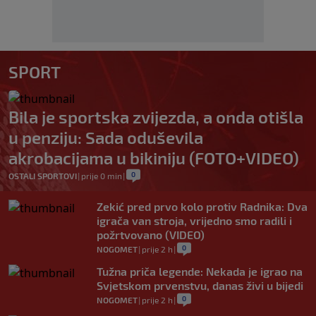
SPORT
Bila je sportska zvijezda, a onda otišla
u penziju: Sada oduševila
akrobacijama u bikiniju (FOTO+VIDEO)
0
OSTALI SPORTOVI
|
prije 0 min
|
Zekić pred prvo kolo protiv Radnika: Dva
igrača van stroja, vrijedno smo radili i
požrtvovano (VIDEO)
0
NOGOMET
|
prije 2 h
|
Tužna priča legende: Nekada je igrao na
Svjetskom prvenstvu, danas živi u bijedi
0
NOGOMET
|
prije 2 h
|