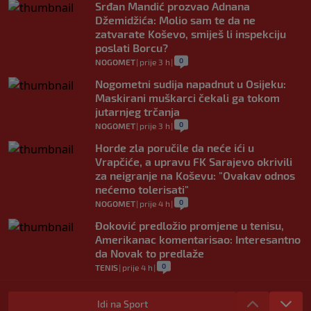
Srđan Mandić prozvao Adnana
Džemidžića: Molio sam te da ne
zatvarate Koševo, smiješ li inspekciju
poslati Borcu?
0
NOGOMET
|
prije 3 h
|
Nogometni sudija napadnut u Osijeku:
Maskirani muškarci čekali ga tokom
jutarnjeg trčanja
0
NOGOMET
|
prije 3 h
|
Horde zla poručile da neće ići u
Vrapčiće, a upravu FK Sarajevo okrivili
za neigranje na Koševu: "Ovakav odnos
nećemo tolerisati"
0
NOGOMET
|
prije 4 h
|
Đoković predložio promjene u tenisu,
Amerikanac komentarisao: Interesantno
da Novak to predlaže
0
TENIS
|
prije 4 h
|
Nakon Argentine, Infantino dobio
podršku i konfederacije: Jednoglasno
Idi na Sport