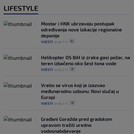
LIFESTYLE
Mostar i HNK ubrzavaju postupak
određivanja nove lokacije regionalne
deponije
0
VIJESTI
|
prije 1 h
|
Helikopter OS BiH iz zraka gasi požar, na
teren izbačeno oko šest tona vode
0
VIJESTI
|
prije 2 h
|
Vratio se virus koji je izazvao
međunarodnu uzbunu: Novi slučaj u
Europi
0
VIJESTI
|
prije 2 h
|
Građani Goražda pred gradskom
upravom tražili uredno
vodosnabdjevanje