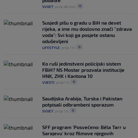
podatke
0
SVIJET
|
prije 48 min
|
Susjedi pišu o gradu u BiH na devet
rijeka, a ime mu doslovno znači "zdrava
voda": Svi koji ga posjete ostanu
oduševljeni
0
LIFESTYLE
|
prije 1 h
|
Ko ruši jedinstveni policijski sistem
FBiH? NS Mostar prozvala institucije
HNK, ZHK i Kantona 10
0
VIJESTI
|
prije 1 h
|
Saudijska Arabija, Turska i Pakistan
potpisali odbrambeni sporazum
0
SVIJET
|
prije 1 h
|
SFF program 'Posvećeno: Béla Tarr u
Sarajevu' kroz filmove njegovih