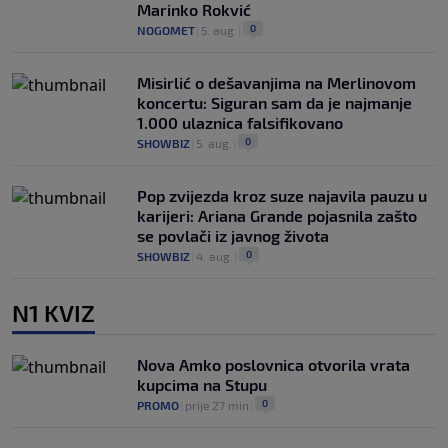
Marinko Rokvić
0
NOGOMET
|
5. aug.
|
Misirlić o dešavanjima na Merlinovom
koncertu: Siguran sam da je najmanje
1.000 ulaznica falsifikovano
0
SHOWBIZ
|
5. aug.
|
Pop zvijezda kroz suze najavila pauzu u
karijeri: Ariana Grande pojasnila zašto
se povlači iz javnog života
0
SHOWBIZ
|
4. aug.
|
N1 KVIZ
Nova Amko poslovnica otvorila vrata
kupcima na Stupu
0
PROMO
|
prije 27 min
|