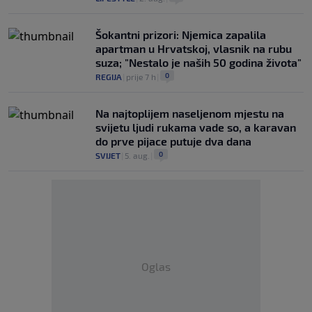
Šokantni prizori: Njemica zapalila
apartman u Hrvatskoj, vlasnik na rubu
suza; "Nestalo je naših 50 godina života"
0
REGIJA
|
prije 7 h
|
Na najtoplijem naseljenom mjestu na
svijetu ljudi rukama vade so, a karavan
do prve pijace putuje dva dana
0
SVIJET
|
5. aug.
|
Oglas