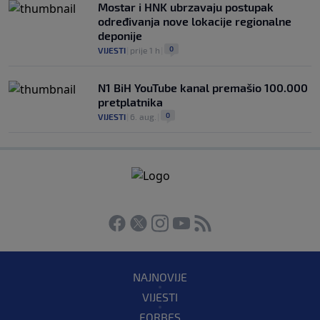
Mostar i HNK ubrzavaju postupak
određivanja nove lokacije regionalne
deponije
0
VIJESTI
|
prije 1 h
|
N1 BiH YouTube kanal premašio 100.000
pretplatnika
0
VIJESTI
|
6. aug.
|
NAJNOVIJE
VIJESTI
FORBES