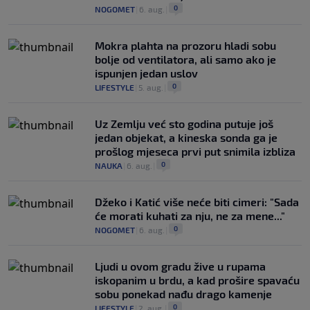
0
NOGOMET
|
6. aug.
|
Mokra plahta na prozoru hladi sobu
bolje od ventilatora, ali samo ako je
ispunjen jedan uslov
0
LIFESTYLE
|
5. aug.
|
Uz Zemlju već sto godina putuje još
jedan objekat, a kineska sonda ga je
prošlog mjeseca prvi put snimila izbliza
0
NAUKA
|
6. aug.
|
Džeko i Katić više neće biti cimeri: "Sada
će morati kuhati za nju, ne za mene..."
0
NOGOMET
|
6. aug.
|
Ljudi u ovom gradu žive u rupama
iskopanim u brdu, a kad prošire spavaću
sobu ponekad nađu drago kamenje
0
LIFESTYLE
|
2. aug.
|