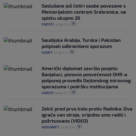
Saslušane još četiri osobe povezane s
Memorijalnim centrom Srebrenica, na
spisku ukupno 26
0
VIJESTI
|
prije 2 h
|
Saudijska Arabija, Turska i Pakistan
potpisali odbrambeni sporazum
0
SVIJET
|
prije 1 h
|
Američki diplomat završio posjetu
Banjaluci, ponovio posvećenost OHR-a
potpunoj provedbi Dejtonskog mirovnog
sporazuma i podršku institucijama
0
VIJESTI
|
prije 2 h
|
Zekić pred prvo kolo protiv Radnika: Dva
igrača van stroja, vrijedno smo radili i
požrtvovano (VIDEO)
0
NOGOMET
|
prije 2 h
|