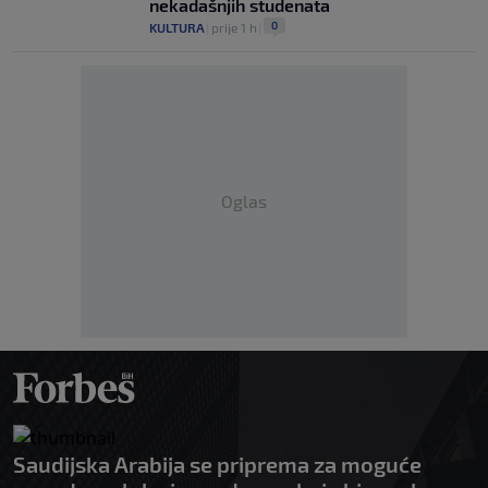
nekadašnjih studenata
0
KULTURA
|
prije 1 h
|
Oglas
Saudijska Arabija se priprema za moguće