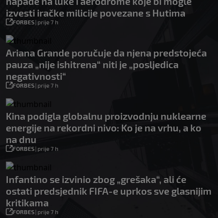
napade na luke i aerodrome koje bi mogle
izvesti iračke milicije povezane s Hutima
FORBES
|
prije 7 h
Ariana Grande poručuje da njena predstojeća
pauza „nije ishitrena“ niti je „posljedica
negativnosti“
FORBES
|
prije 7 h
Kina podigla globalnu proizvodnju nuklearne
energije na rekordni nivo: Ko je na vrhu, a ko
na dnu
FORBES
|
prije 7 h
Infantino se izvinio zbog „grešaka“, ali će
ostati predsjednik FIFA-e uprkos sve glasnijim
kritikama
FORBES
|
prije 7 h