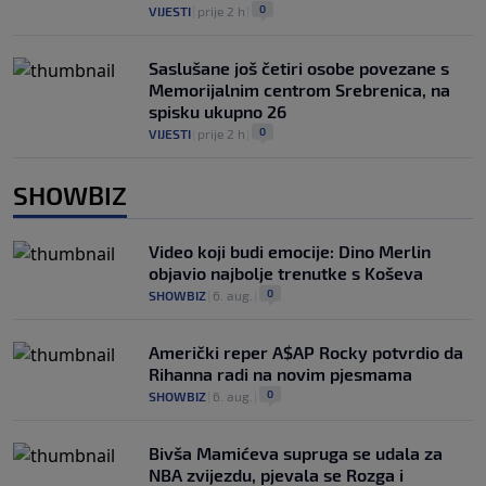
0
VIJESTI
|
prije 2 h
|
Saslušane još četiri osobe povezane s
Memorijalnim centrom Srebrenica, na
spisku ukupno 26
0
VIJESTI
|
prije 2 h
|
SHOWBIZ
Video koji budi emocije: Dino Merlin
objavio najbolje trenutke s Koševa
0
SHOWBIZ
|
6. aug.
|
Američki reper A$AP Rocky potvrdio da
Rihanna radi na novim pjesmama
0
SHOWBIZ
|
6. aug.
|
Bivša Mamićeva supruga se udala za
NBA zvijezdu, pjevala se Rozga i