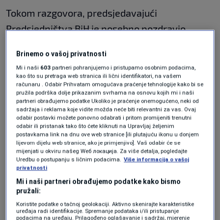
Tokom razgovora, predsjedavajući
Predsjedništva BiH je posebno pozdravio
angažman Instituta za istraživanje genocida
Brinemo o vašoj privatnosti
Kanada, koji vodi dr. Emir Ramić. Rekao je da
Mi i naši
603
partneri pohranjujemo i pristupamo osobnim podacima,
ovaj Institut već godinama daje izuzetan
kao što su pretraga web stranica ili lični identifikatori, na vašem
računaru . Odabir Prihvatam omogućava praćenje tehnologije kako bi se
doprinos očuvanju istine o agresiji na Bosnu i
pružila podrška dolje prikazanim svrhama na osnovu kojih mi i naši
partneri obrađujemo podatke Ukoliko je praćenje onemogućeno, neki od
Hercegovinu i genocidu nad Bošnjacima,
sadržaja i reklama koje vidite možda neće biti relevantni za vas. Ovaj
odabir postavki možete ponovno odabrati i pritom promijeniti trenutni
naučnoistraživačkim radom, edukativnim
odabir ili pristanak tako što ćete kliknuti na Upravljaj željenim
postavkama link na dnu ove web stranice [ili plutajuću ikonu u donjem
aktivnostima i saradnjom s brojnim
lijevom dijelu web stranice, ako je primjenjivo]. Vaš odabir će se
mijenjati u okviru našeg Wеб локација. Za više detalja, pogledajte
međunarodnim institucijama. Naglasio je da su
Uredbu o postupanju s ličnim podacima.
Više informacija o vašoj
te aktivnosti značajne u borbi protiv negiranja
privatnosti
Mi i naši partneri obrađujemo podatke kako bismo
genocida, historijskog revizionizma i svih
pružali:
oblika diskriminacije, kao i za jačanje kulture
Koristite podatke o tačnoj geolokaciji. Aktivno skenirajte karakteristike
uređaja radi identifikacije. Spremanje podataka i/ili pristupanje
sjećanja.
podacima na uređaju. Prilagođeno oglašavanje i sadržaj, mjerenje