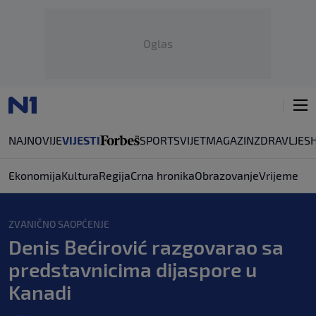
Oglas
NAJNOVIJE
VIJESTI
SPORT
SVIJET
MAGAZIN
ZDRAVLJE
S
Ekonomija
Kultura
Regija
Crna hronika
Obrazovanje
Vrijeme
ZVANIČNO SAOPĆENJE
Denis Bećirović razgovarao sa
predstavnicima dijaspore u
Kanadi