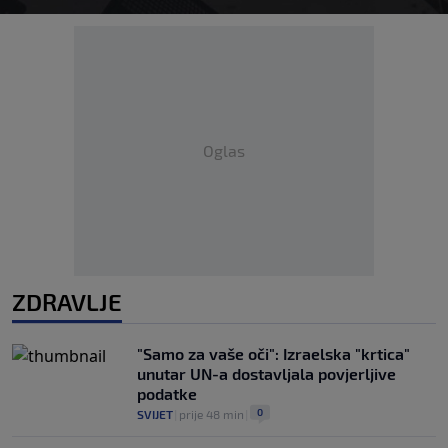
Oglas
ZDRAVLJE
"Samo za vaše oči": Izraelska "krtica"
unutar UN-a dostavljala povjerljive
podatke
0
SVIJET
|
prije 48 min
|