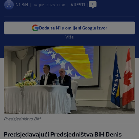
1
N1 BiH
VIJESTI
|
14. jun. 2026. 11:36
|
|
Dodajte N1 u omiljeni Google izvor
Više
Predsjedništvo BiH
Predsjedavajući Predsjedništva BiH Denis