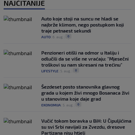
NAJČITANIJE
Auto koje stoji na suncu ne hladi se
najbrže klimom, nego postupkom koji
traje petnaest sekundi
0
AUTO
|
6. aug.
|
Penzioneri otišli na odmor u Italiju i
odlučili da se više ne vraćaju: "Mjesečni
troškovi su nam skresani na trećinu"
0
LIFESTYLE
|
5. aug.
|
Šezdeset posto stanovnika glavnog
grada u kojem živi mnogo Bosanaca živi
u stanovima koje daje grad
0
EKONOMIJA
|
5. aug.
|
Vučić tokom boravka u BiH: U Čipuljićima
su svi Srbi navijali za Zvezdu, dresove
Partizana nisu htjeli