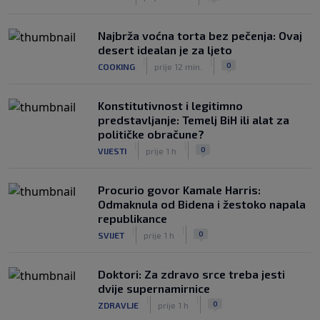
Najbrža voćna torta bez pečenja: Ovaj
desert idealan je za ljeto
|
|
0
COOKING
prije 12 min.
Konstitutivnost i legitimno
predstavljanje: Temelj BiH ili alat za
političke obračune?
|
|
0
VIJESTI
prije 1 h
Procurio govor Kamale Harris:
Odmaknula od Bidena i žestoko napala
republikance
|
|
0
SVIJET
prije 1 h
Doktori: Za zdravo srce treba jesti
dvije supernamirnice
|
|
0
ZDRAVLJE
prije 1 h