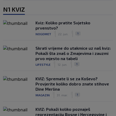
N1 KVIZ
Kviz: Koliko pratite Svjetsko
prvenstvo?
|
|
1
NOGOMET
22. jun.
Skrati vrijeme do utakmice uz naš kviz:
Pokaži šta znaš o Zmajevima i zauzmi
prvo mjesto na tabeli
|
|
1
LIFESTYLE
12. jun.
KVIZ: Spremate li se za Koševo?
Provjerite koliko dobro znate stihove
Dine Merlina
|
|
1
MAGAZIN
31. mar.
KVIZ: Pokaži koliko poznaješ
reprezentaciju Bosne i Hercegovine i