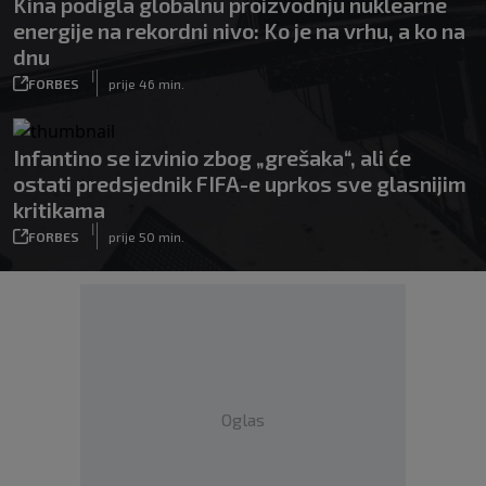
Kina podigla globalnu proizvodnju nuklearne
energije na rekordni nivo: Ko je na vrhu, a ko na
dnu
|
FORBES
prije 46 min.
Infantino se izvinio zbog „grešaka“, ali će
ostati predsjednik FIFA-e uprkos sve glasnijim
kritikama
|
FORBES
prije 50 min.
Oglas