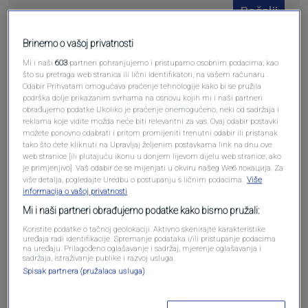
Pošalji
Brinemo o vašoj privatnosti
Mi i naši
603
partneri pohranjujemo i pristupamo osobnim podacima, kao
što su pretraga web stranica ili lični identifikatori, na vašem računaru .
Odabir Prihvatam omogućava praćenje tehnologije kako bi se pružila
Pošalji komentar
podrška dolje prikazanim svrhama na osnovu kojih mi i naši partneri
obrađujemo podatke Ukoliko je praćenje onemogućeno, neki od sadržaja i
reklama koje vidite možda neće biti relevantni za vas. Ovaj odabir postavki
možete ponovno odabrati i pritom promijeniti trenutni odabir ili pristanak
tako što ćete kliknuti na Upravljaj željenim postavkama link na dnu ove
web stranice [ili plutajuću ikonu u donjem lijevom dijelu web stranice, ako
je primjenjivo]. Vaš odabir će se mijenjati u okviru našeg Wеб локација. Za
više detalja, pogledajte Uredbu o postupanju s ličnim podacima.
Više
informacija o vašoj privatnosti
Mi i naši partneri obrađujemo podatke kako bismo pružali:
Koristite podatke o tačnoj geolokaciji. Aktivno skenirajte karakteristike
uređaja radi identifikacije. Spremanje podataka i/ili pristupanje podacima
Oglas
na uređaju. Prilagođeno oglašavanje i sadržaj, mjerenje oglašavanja i
sadržaja, istraživanje publike i razvoj usluga.
Spisak partnera (pružalaca usluga)