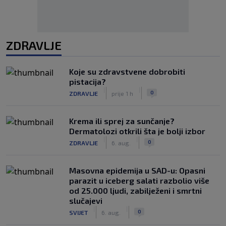
ZDRAVLJE
Koje su zdravstvene dobrobiti
pistacija?
|
|
0
ZDRAVLJE
prije 1 h
Krema ili sprej za sunčanje?
Dermatolozi otkrili šta je bolji izbor
|
|
0
ZDRAVLJE
6. aug.
Masovna epidemija u SAD-u: Opasni
parazit u iceberg salati razbolio više
od 25.000 ljudi, zabilježeni i smrtni
slučajevi
|
|
0
SVIJET
6. aug.