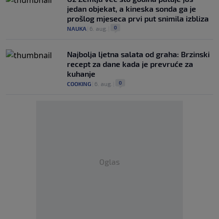
jedan objekat, a kineska sonda ga je
prošlog mjeseca prvi put snimila izbliza
0
NAUKA
|
6. aug.
|
Najbolja ljetna salata od graha: Brzinski
recept za dane kada je prevruće za
kuhanje
0
COOKING
|
6. aug.
|
Oglas