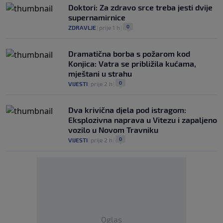
Doktori: Za zdravo srce treba jesti dvije
supernamirnice
0
ZDRAVLJE
|
prije 1 h
|
Dramatična borba s požarom kod
Konjica: Vatra se približila kućama,
mještani u strahu
0
VIJESTI
|
prije 2 h
|
Dva krivična djela pod istragom:
Eksplozivna naprava u Vitezu i zapaljeno
vozilo u Novom Travniku
0
VIJESTI
|
prije 2 h
|
Oglas