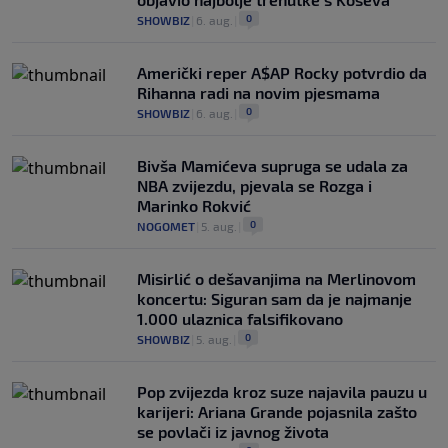
0
SHOWBIZ
|
6. aug.
|
Američki reper A$AP Rocky potvrdio da
Rihanna radi na novim pjesmama
0
SHOWBIZ
|
6. aug.
|
Bivša Mamićeva supruga se udala za
NBA zvijezdu, pjevala se Rozga i
Marinko Rokvić
0
NOGOMET
|
5. aug.
|
Misirlić o dešavanjima na Merlinovom
koncertu: Siguran sam da je najmanje
1.000 ulaznica falsifikovano
0
SHOWBIZ
|
5. aug.
|
Pop zvijezda kroz suze najavila pauzu u
karijeri: Ariana Grande pojasnila zašto
se povlači iz javnog života