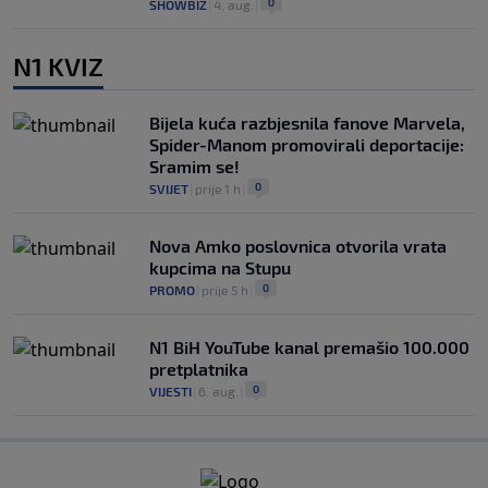
0
SHOWBIZ
|
4. aug.
|
N1 KVIZ
Bijela kuća razbjesnila fanove Marvela,
Spider-Manom promovirali deportacije:
Sramim se!
0
SVIJET
|
prije 1 h
|
Nova Amko poslovnica otvorila vrata
kupcima na Stupu
0
PROMO
|
prije 5 h
|
N1 BiH YouTube kanal premašio 100.000
pretplatnika
0
VIJESTI
|
6. aug.
|