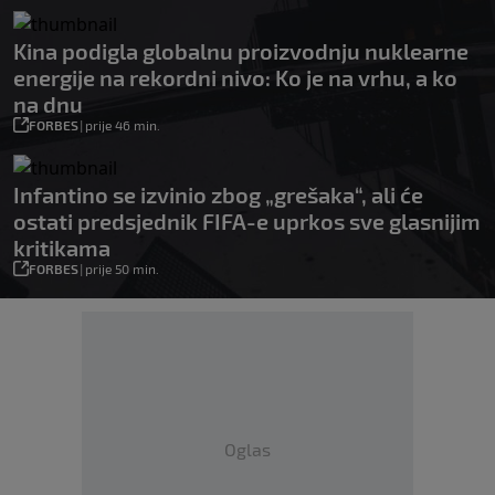
Kina podigla globalnu proizvodnju nuklearne
energije na rekordni nivo: Ko je na vrhu, a ko
na dnu
FORBES
|
prije 46 min.
Infantino se izvinio zbog „grešaka“, ali će
ostati predsjednik FIFA-e uprkos sve glasnijim
kritikama
FORBES
|
prije 50 min.
Oglas