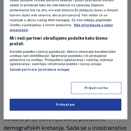
odabir postavki možete ponovno odabrati i pritom promijeniti trenutni
stiže najviše tog novca",
kazao je Đogo.
odabir ili pristanak tako što ćete kliknuti na Upravljaj željenim
postavkama link na dnu ove web stranice [ili plutajuću ikonu u donjem
lijevom dijelu web stranice, ako je primjenjivo]. Vaš odabir će se
mijenjati u okviru našeg Wеб локација. Za više detalja, pogledajte
On je dodao da bi se trend rasta mogao
Uredbu o postupanju s ličnim podacima.
Više informacija o vašoj
privatnosti
prekinuti 2023. godine te da je to poprilično
Mi i naši partneri obrađujemo podatke kako bismo
pouzdano očekivanje.
pružali:
Koristite podatke o tačnoj geolokaciji. Aktivno skenirajte karakteristike
uređaja radi identifikacije. Spremanje podataka i/ili pristupanje
podacima na uređaju. Prilagođeno oglašavanje i sadržaj, mjerenje
"Ako bude ozbiljna ekonomska kriza, a u najavi
oglašavanja i sadržaja, istraživanje publike i razvoj usluga.
Spisak partnera (pružalaca usluga)
jeste i prvi parametri pokazuju da će tako i biti,
to će se negativno odraziti na naše ljude koji
Prikaži svrhe
rade u inostranstvu, tako da će oni slati manje
novca. I ove doznake koje su stigle za tri
Prihvatam
kvartala 2022. godine manje su od onih koje su
dolazile prije decenije, što je posljedica
demografskih kretanja. Sada se u inostranstvo