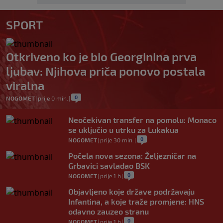
SPORT
Otkriveno ko je bio Georginina prva
ljubav: Njihova priča ponovo postala
viralna
0
NOGOMET
|
prije 0 min.
|
Neočekivan transfer na pomolu: Monaco
se uključio u utrku za Lukakua
0
NOGOMET
|
prije 30 min.
|
Počela nova sezona: Željezničar na
Grbavici savladao BSK
0
NOGOMET
|
prije 1 h
|
Objavljeno koje države podržavaju
Infantina, a koje traže promjene: HNS
odavno zauzeo stranu
0
NOGOMET
|
prije 1 h
|