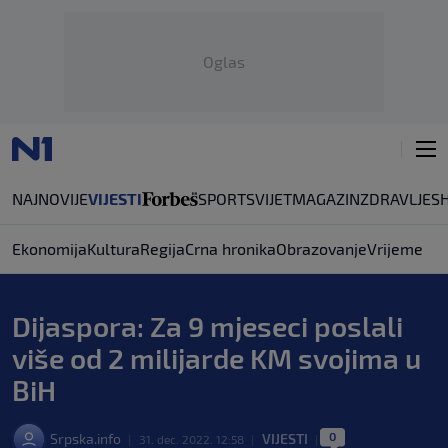
Oglas
NAJNOVIJE
VIJESTI
SPORT
SVIJET
MAGAZIN
ZDRAVLJE
S
Ekonomija
Kultura
Regija
Crna hronika
Obrazovanje
Vrijeme
Dijaspora: Za 9 mjeseci poslali
više od 2 milijarde KM svojima u
BiH
0
Srpska.info
VIJESTI
|
31. dec. 2022. 12:58
|
|