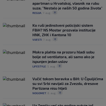
apartman u Hrvatskoj, vlasnik na rubu
suza; "Nestalo je naših 50 godina života"
0
REGIJA
|
7. aug.
|
Ko ruši jedinstveni policijski sistem
FBiH? NS Mostar prozvala institucije
HNK, ZHK i Kantona 10
0
VIJESTI
|
7. aug.
|
Mokra plahta na prozoru hladi sobu
bolje od ventilatora, ali samo ako je
ispunjen jedan uslov
0
LIFESTYLE
|
5. aug.
|
Vučić tokom boravka u BiH: U Čipuljićima
su svi Srbi navijali za Zvezdu, dresove
Partizana nisu htjeli
0
NOGOMET
|
6. aug.
|
Uz Zemlju već sto godina putuje još