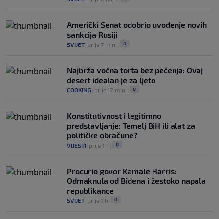
Američki Senat odobrio uvođenje novih
sankcija Rusiji
0
SVIJET
|
prije 7 min.
|
Najbrža voćna torta bez pečenja: Ovaj
desert idealan je za ljeto
0
COOKING
|
prije 12 min.
|
Konstitutivnost i legitimno
predstavljanje: Temelj BiH ili alat za
političke obračune?
0
VIJESTI
|
prije 1 h
|
Procurio govor Kamale Harris:
Odmaknula od Bidena i žestoko napala
republikance
0
SVIJET
|
prije 1 h
|