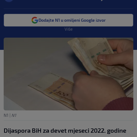
Dodajte N1 u omiljeni Google izvor
Više
N1
|
N1
Dijaspora BiH za devet mjeseci 2022. godine