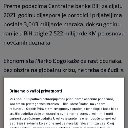
Prema podacima Centralne banke BiH za cijelu
2021. godinu dijaspora je porodici i prijateljima
poslala 3,043 milijarde maraka, dok su godinu
ranije u BiH stigle 2,522 milijarde KM po osnovu
novčanih doznaka.
Ekonomista Marko Đogo kaže da rast doznaka,
bez obzira na globalnu krizu, ne treba da čudi, s
obzirom na inflaciju i da novac gubi svoju
vrijednost.
Brinemo o vašoj privatnosti
Mi i naši
603
partneri pohranjujemo i pristupamo osobnim podacima,
kao što su pretraga web stranica ili lični identifikatori, na vašem
"Do kraja četvrtog kvartala 2022. godine taj
računaru . Odabir Prihvatam omogućava praćenje tehnologije kako bi se
pružila podrška dolje prikazanim svrhama na osnovu kojih mi i naši
broj će vjerovatno premašiti tri milijarde
partneri obrađujemo podatke Ukoliko je praćenje onemogućeno, neki od
maraka, budući da pred kraj godine ciklično
sadržaja i reklama koje vidite možda neće biti relevantni za vas. Ovaj