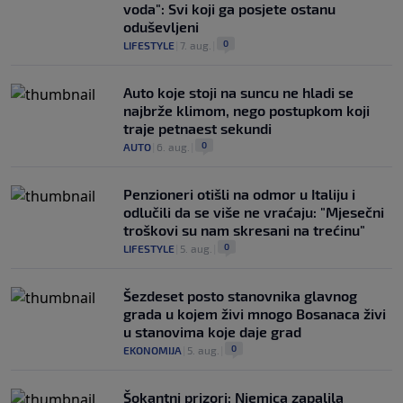
voda": Svi koji ga posjete ostanu
oduševljeni
0
LIFESTYLE
|
7. aug.
|
Auto koje stoji na suncu ne hladi se
najbrže klimom, nego postupkom koji
traje petnaest sekundi
0
AUTO
|
6. aug.
|
Penzioneri otišli na odmor u Italiju i
odlučili da se više ne vraćaju: "Mjesečni
troškovi su nam skresani na trećinu"
0
LIFESTYLE
|
5. aug.
|
Šezdeset posto stanovnika glavnog
grada u kojem živi mnogo Bosanaca živi
u stanovima koje daje grad
0
EKONOMIJA
|
5. aug.
|
Šokantni prizori: Njemica zapalila