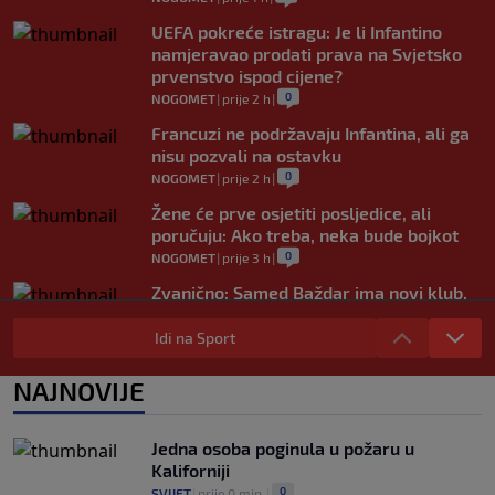
UEFA pokreće istragu: Je li Infantino
namjeravao prodati prava na Svjetsko
prvenstvo ispod cijene?
0
NOGOMET
|
prije 2 h
|
Francuzi ne podržavaju Infantina, ali ga
nisu pozvali na ostavku
0
NOGOMET
|
prije 2 h
|
Žene će prve osjetiti posljedice, ali
poručuju: Ako treba, neka bude bojkot
0
NOGOMET
|
prije 3 h
|
Zvanično: Samed Baždar ima novi klub,
zadužio broj sa velikom "težinom"
Idi na Sport
0
NOGOMET
|
prije 5 h
|
Prije nekoliko godina zaludjela je
NAJNOVIJE
internet, a onda nestala iz javnosti: Svi
se pitaju gdje je i šta radi (VIDEO)
0
OSTALI SPORTOVI
|
prije 5 h
|
Jedna osoba poginula u požaru u
Kaliforniji
0
SVIJET
|
prije 0 min.
|