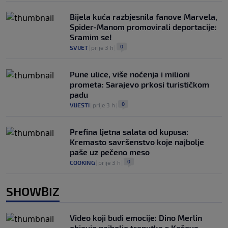
Bijela kuća razbjesnila fanove Marvela,
Spider-Manom promovirali deportacije:
Sramim se!
0
SVIJET
|
prije 3 h
|
Pune ulice, više noćenja i milioni
prometa: Sarajevo prkosi turističkom
padu
0
VIJESTI
|
prije 3 h
|
Prefina ljetna salata od kupusa:
Kremasto savršenstvo koje najbolje
paše uz pečeno meso
0
COOKING
|
prije 3 h
|
SHOWBIZ
Video koji budi emocije: Dino Merlin
objavio najbolje trenutke s Koševa