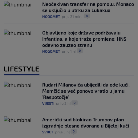
Neočekivan transfer na pomolu: Monaco
se uključio u utrku za Lukakua
0
NOGOMET
|
prije 21 min.
|
Objavljeno koje države podržavaju
Infantina, a koje traže promjene: HNS
odavno zauzeo stranu
0
NOGOMET
|
prije 1 h
|
LIFESTYLE
Rudari Milanovića ubijedili da ode kući,
Memčić se već ponovo vratio u jamu
'Raspotočje'
0
VIJESTI
|
prije 2 h
|
Američki sud blokirao Trumpov plan
izgradnje plesne dvorane u Bijeloj kući
0
SVIJET
|
prije 3 h
|