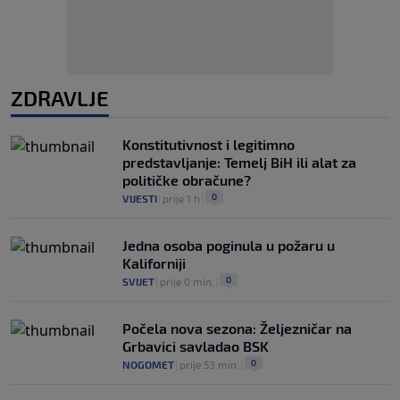
ZDRAVLJE
Konstitutivnost i legitimno
predstavljanje: Temelj BiH ili alat za
političke obračune?
0
VIJESTI
|
prije 1 h
|
Jedna osoba poginula u požaru u
Kaliforniji
0
SVIJET
|
prije 0 min.
|
Počela nova sezona: Željezničar na
Grbavici savladao BSK
0
NOGOMET
|
prije 53 min.
|