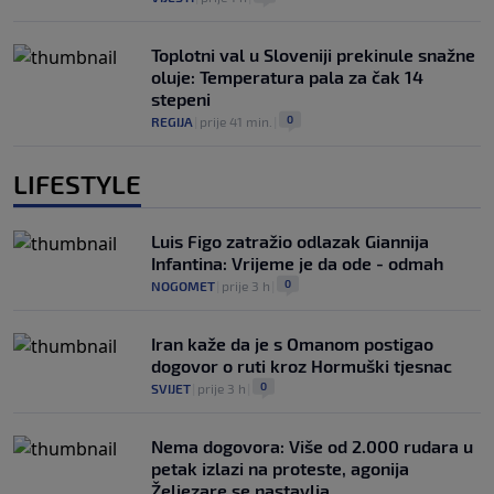
Toplotni val u Sloveniji prekinule snažne
oluje: Temperatura pala za čak 14
stepeni
0
REGIJA
|
prije 41 min.
|
LIFESTYLE
Luis Figo zatražio odlazak Giannija
Infantina: Vrijeme je da ode - odmah
0
NOGOMET
|
prije 3 h
|
Iran kaže da je s Omanom postigao
dogovor o ruti kroz Hormuški tjesnac
0
SVIJET
|
prije 3 h
|
Nema dogovora: Više od 2.000 rudara u
petak izlazi na proteste, agonija
Željezare se nastavlja