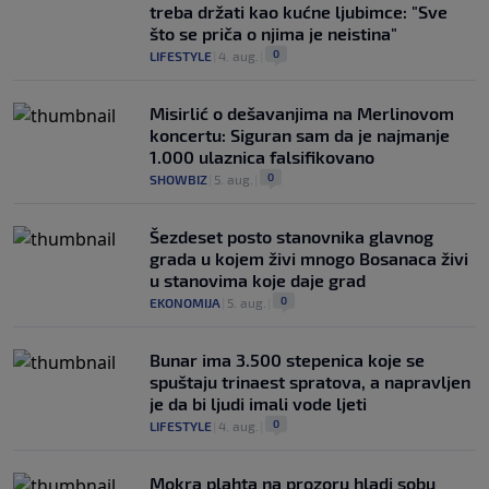
treba držati kao kućne ljubimce: "Sve
što se priča o njima je neistina"
0
LIFESTYLE
|
4. aug.
|
Misirlić o dešavanjima na Merlinovom
koncertu: Siguran sam da je najmanje
1.000 ulaznica falsifikovano
0
SHOWBIZ
|
5. aug.
|
Šezdeset posto stanovnika glavnog
grada u kojem živi mnogo Bosanaca živi
u stanovima koje daje grad
0
EKONOMIJA
|
5. aug.
|
Bunar imа 3.500 stepenica koje se
spuštaju trinaest spratova, a napravljen
je da bi ljudi imali vode ljeti
0
LIFESTYLE
|
4. aug.
|
Mokra plahta na prozoru hladi sobu