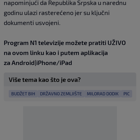
napominjući da Republika Srpska u narednu
godinu ulazi rasterećeno jer su ključni
dokumenti usvojeni.
Program N1 televizije možete pratiti UŽIVO
na
ovom linku
kao i putem aplikacija
za
An
droid
|
iPhone/iPad
Više tema kao što je ova?
BUDŽET BIH
DRŽAVNO ZEMLJIŠTE
MILORAD DODIK
PIC