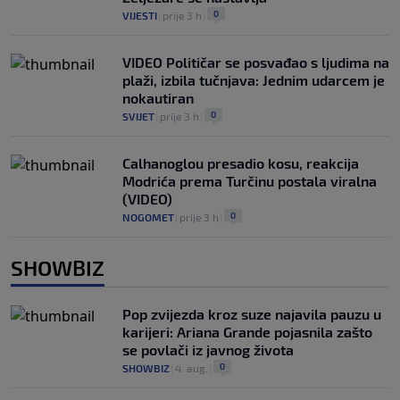
0
VIJESTI
|
prije 3 h
|
VIDEO Političar se posvađao s ljudima na
plaži, izbila tučnjava: Jednim udarcem je
nokautiran
0
SVIJET
|
prije 3 h
|
Calhanoglou presadio kosu, reakcija
Modrića prema Turčinu postala viralna
(VIDEO)
0
NOGOMET
|
prije 3 h
|
SHOWBIZ
Pop zvijezda kroz suze najavila pauzu u
karijeri: Ariana Grande pojasnila zašto
se povlači iz javnog života
0
SHOWBIZ
|
4. aug.
|