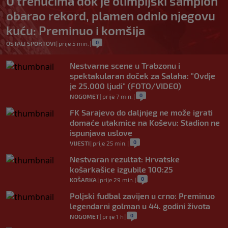
U trenucima dok je olimpijski šampion
obarao rekord, plamen odnio njegovu
kuću: Preminuo i komšija
0
OSTALI SPORTOVI
|
prije 5 min.
|
Nestvarne scene u Trabzonu i
spektakularan doček za Salaha: "Ovdje
je 25.000 ljudi" (FOTO/VIDEO)
0
NOGOMET
|
prije 7 min.
|
FK Sarajevo do daljnjeg ne može igrati
domaće utakmice na Koševu: Stadion ne
ispunjava uslove
0
VIJESTI
|
prije 25 min.
|
Nestvaran rezultat: Hrvatske
košarkašice izgubile 100:25
0
KOŠARKA
|
prije 29 min.
|
Poljski fudbal zavijen u crno: Preminuo
legendarni golman u 44. godini života
0
NOGOMET
|
prije 1 h
|