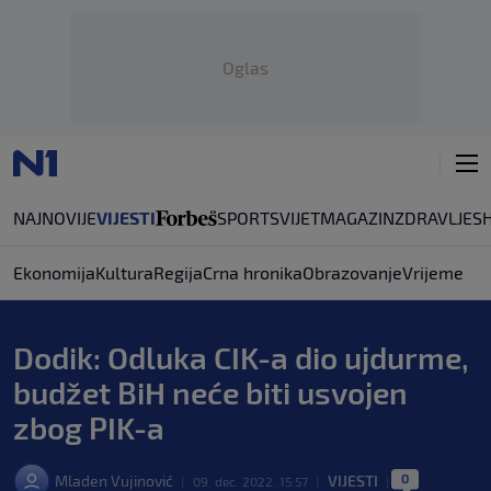
Oglas
NAJNOVIJE
VIJESTI
SPORT
SVIJET
MAGAZIN
ZDRAVLJE
S
Ekonomija
Kultura
Regija
Crna hronika
Obrazovanje
Vrijeme
Dodik: Odluka CIK-a dio ujdurme,
budžet BiH neće biti usvojen
zbog PIK-a
0
Mladen Vujinović
VIJESTI
|
09. dec. 2022. 15:57
|
|