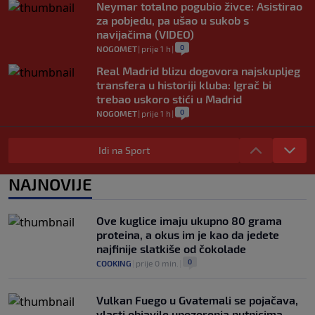
Neymar totalno pogubio živce: Asistirao
za pobjedu, pa ušao u sukob s
navijačima (VIDEO)
0
NOGOMET
|
prije 1 h
|
Real Madrid blizu dogovora najskupljeg
transfera u historiji kluba: Igrač bi
trebao uskoro stići u Madrid
0
NOGOMET
|
prije 1 h
|
Lara Gut-Behrami završila karijeru:
Jedna od najvećih skijašica svih
Idi na Sport
vremena rekla "zbogom"
0
OSTALI SPORTOVI
|
prije 1 h
|
NAJNOVIJE
Predsjednik FIFA-e ne odustaje od svojih
planova: Otkriveno šta je ponudio
Ove kuglice imaju ukupno 80 grama
Marokancima za podršku
proteina, a okus im je kao da jedete
0
NOGOMET
|
prije 2 h
|
najfinije slatkiše od čokolade
0
COOKING
|
prije 0 min.
|
Vulkan Fuego u Gvatemali se pojačava,
vlasti objavile upozorenja putnicima