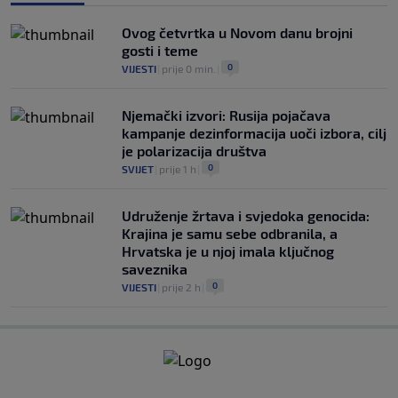
Ovog četvrtka u Novom danu brojni
gosti i teme
0
VIJESTI
|
prije 0 min.
|
Njemački izvori: Rusija pojačava
kampanje dezinformacija uoči izbora, cilj
je polarizacija društva
0
SVIJET
|
prije 1 h
|
Udruženje žrtava i svjedoka genocida:
Krajina je samu sebe odbranila, a
Hrvatska je u njoj imala ključnog
saveznika
0
VIJESTI
|
prije 2 h
|