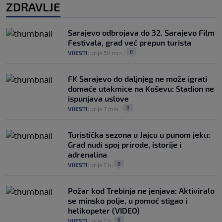
ZDRAVLJE
Sarajevo odbrojava do 32. Sarajevo Film
Festivala, grad već prepun turista
0
VIJESTI
|
prije 50 min.
|
FK Sarajevo do daljnjeg ne može igrati
domaće utakmice na Koševu: Stadion ne
ispunjava uslove
0
VIJESTI
|
prije 7 min.
|
Turistička sezona u Jajcu u punom jeku:
Grad nudi spoj prirode, istorije i
adrenalina
0
VIJESTI
|
prije 1 h
|
Požar kod Trebinja ne jenjava: Aktiviralo
se minsko polje, u pomoć stigao i
helikopeter (VIDEO)
0
VIJESTI
|
prije 1 h
|