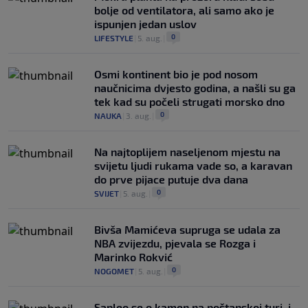
bolje od ventilatora, ali samo ako je
ispunjen jedan uslov
0
LIFESTYLE
|
5. aug.
|
Osmi kontinent bio je pod nosom
naučnicima dvjesto godina, a našli su ga
tek kad su počeli strugati morsko dno
0
NAUKA
|
3. aug.
|
Na najtoplijem naseljenom mjestu na
svijetu ljudi rukama vade so, a karavan
do prve pijace putuje dva dana
0
SVIJET
|
5. aug.
|
Bivša Mamićeva supruga se udala za
NBA zvijezdu, pjevala se Rozga i
Marinko Rokvić
0
NOGOMET
|
5. aug.
|
Saplео se o kamen na poštanskoj turi, i