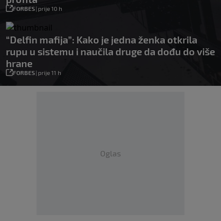
FORBES
|
prije 10 h
“Delfin mafija”: Kako je jedna ženka otkrila
rupu u sistemu i naučila druge da dođu do više
hrane
FORBES
|
prije 11 h
Oglas