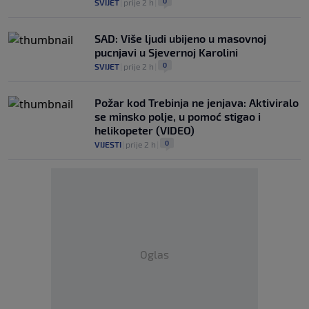
0
SVIJET
|
prije 2 h
|
SAD: Više ljudi ubijeno u masovnoj
pucnjavi u Sjevernoj Karolini
0
SVIJET
|
prije 2 h
|
Požar kod Trebinja ne jenjava: Aktiviralo
se minsko polje, u pomoć stigao i
helikopeter (VIDEO)
0
VIJESTI
|
prije 2 h
|
Oglas