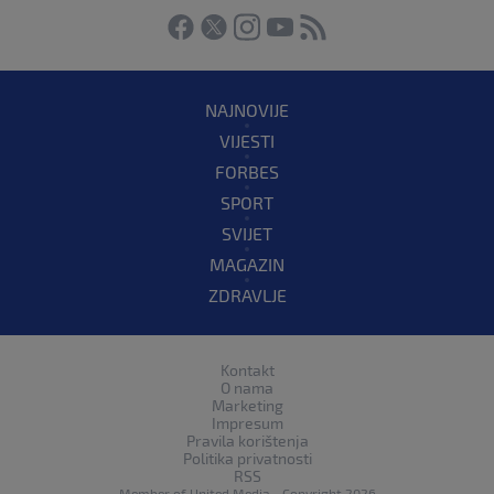
NAJNOVIJE
VIJESTI
FORBES
SPORT
SVIJET
MAGAZIN
ZDRAVLJE
Kontakt
O nama
Marketing
Impresum
Pravila korištenja
Politika privatnosti
RSS
Member of
United Media
- Copyright 2026