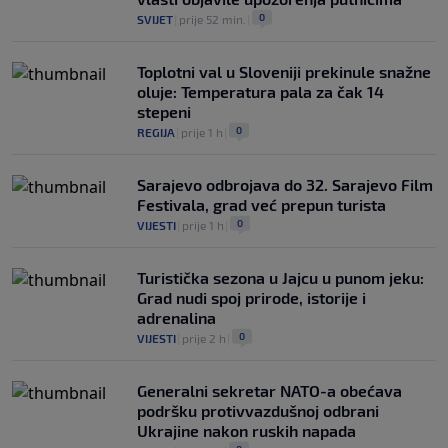
0
SVIJET
|
prije 52 min.
|
Toplotni val u Sloveniji prekinule snažne
oluje: Temperatura pala za čak 14
stepeni
0
REGIJA
|
prije 1 h
|
Sarajevo odbrojava do 32. Sarajevo Film
Festivala, grad već prepun turista
0
VIJESTI
|
prije 1 h
|
Turistička sezona u Jajcu u punom jeku:
Grad nudi spoj prirode, istorije i
adrenalina
0
VIJESTI
|
prije 2 h
|
Generalni sekretar NATO-a obećava
podršku protivvazdušnoj odbrani
Ukrajine nakon ruskih napada