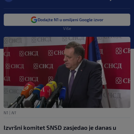
Dodajte N1 u omiljeni Google izvor
Više
N1
|
N1
Izvršni komitet SNSD zasjedao je danas u