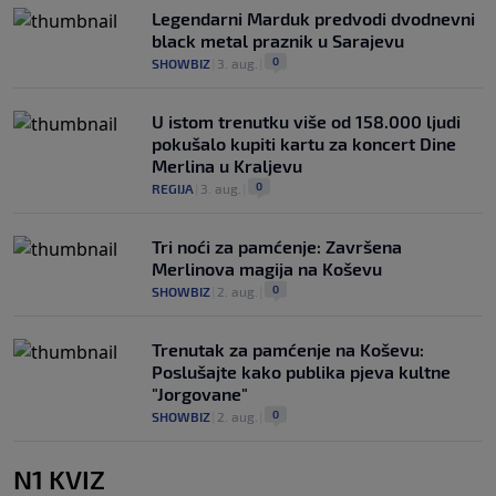
Legendarni Marduk predvodi dvodnevni
black metal praznik u Sarajevu
0
SHOWBIZ
|
3. aug.
|
U istom trenutku više od 158.000 ljudi
pokušalo kupiti kartu za koncert Dine
Merlina u Kraljevu
0
REGIJA
|
3. aug.
|
Tri noći za pamćenje: Završena
Merlinova magija na Koševu
0
SHOWBIZ
|
2. aug.
|
Trenutak za pamćenje na Koševu:
Poslušajte kako publika pjeva kultne
"Jorgovane"
0
SHOWBIZ
|
2. aug.
|
N1 KVIZ