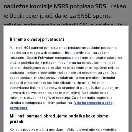
nadležne komisije NSRS potpisao SDS"
, rekao
je Dodik ocjenjujući da je, za SNSD sporna
odluka, najsramnija u istoriji CIK-a, te da su je
donijeli predstavnici SDA, SF i PDP u tom tijelu.
Brinemo o vašoj privatnosti
Obrušio se na PIK i zaprijetio
Mi i naši
603
partneri pohranjujemo i pristupamo osobnim podacima,
kao što su pretraga web stranica ili lični identifikatori, na vašem
da će RS "sa šumom,
računaru . Odabir Prihvatam omogućava praćenje tehnologije kako bi se
pružila podrška dolje prikazanim svrhama na osnovu kojih mi i naši
zemljištem i rijekama izaći iz
partneri obrađujemo podatke Ukoliko je praćenje onemogućeno, neki od
sadržaja i reklama koje vidite možda neće biti relevantni za vas. Ovaj
BiH"
odabir postavki možete ponovno odabrati i pritom promijeniti trenutni
odabir ili pristanak tako što ćete kliknuti na Upravljaj željenim
postavkama link na dnu ove web stranice [ili plutajuću ikonu u donjem
lijevom dijelu web stranice, ako je primjenjivo]. Vaš odabir će se
mijenjati u okviru našeg Wеб локација. Za više detalja, pogledajte
Uredbu o postupanju s ličnim podacima.
Više informacija o vašoj
Dodik se posebno obrušio na Savjet za
privatnosti
implementaciju mira (PIK) koji je nakon
Mi i naši partneri obrađujemo podatke kako bismo
pružali:
dvodnevnog zasjedanja izdao komunikee u
Koristite podatke o tačnoj geolokaciji. Aktivno skenirajte karakteristike