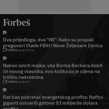
Dva prijedloga, dva “NE”: Kako su propali
pregovori Vlade FBiH i Nove Željezare Zenica
FORBES
|
prije 13 min.
Nakon smrti majke, vila Borisa Beckera dobit
će novog vlasnika, evo kolika joj je cijena na
tržištu nekretnina
FORBES
|
prije 4 h
Rat kao pokretač energetskog profita: Naftni
giganti ostvarili gotovo 93 milijarde dolara
profita