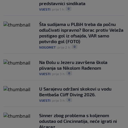
predstavnici sindikata
0
VIJESTI
|
prije 1 h
|
Šta sudijama u PLBiH treba da počnu
odlučivati ispravno? Borac protiv Veleža
postigao gol iz ofsajda, VAR samo
potvrdio gol (FOTO)
0
NOGOMET
|
prije 2 h
|
Na Đolu u Jezeru završena škola
plivanja sa Nikolom Rađenom
0
VIJESTI
|
prije 3 h
|
U Sarajevu održani skokovi u vodu
Bentbaša Cliff Diving 2026.
0
VIJESTI
|
prije 3 h
|
Sinner zbog problema s koljenom
odustao od Cincinnatija, neće igrati ni
Alcaraz