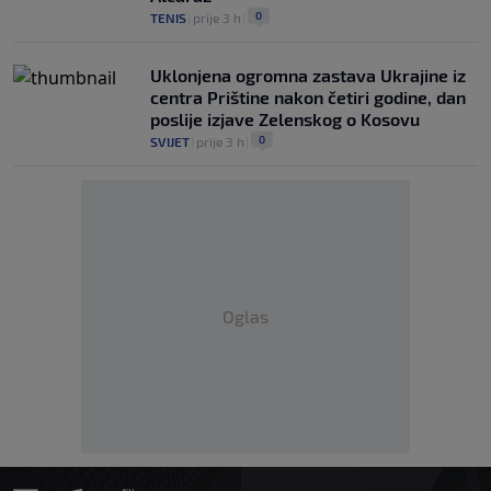
0
TENIS
|
prije 3 h
|
Uklonjena ogromna zastava Ukrajine iz
centra Prištine nakon četiri godine, dan
poslije izjave Zelenskog o Kosovu
0
SVIJET
|
prije 3 h
|
Oglas