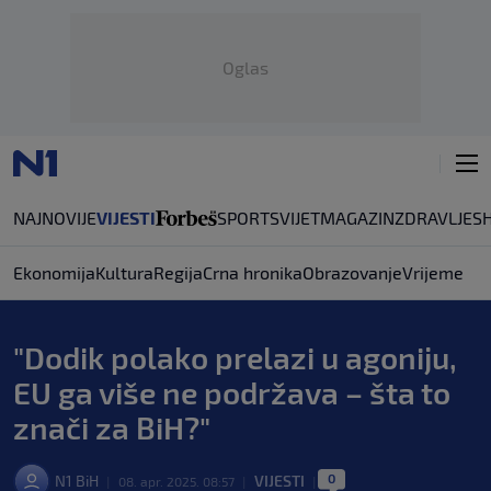
Oglas
NAJNOVIJE
VIJESTI
SPORT
SVIJET
MAGAZIN
ZDRAVLJE
S
Ekonomija
Kultura
Regija
Crna hronika
Obrazovanje
Vrijeme
"Dodik polako prelazi u agoniju,
EU ga više ne podržava – šta to
znači za BiH?"
0
N1 BiH
VIJESTI
|
08. apr. 2025. 08:57
|
|