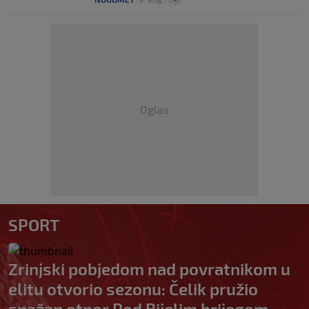
Oglas
SPORT
Zrinjski pobjedom nad povratnikom u
elitu otvorio sezonu: Čelik pružio
snažan otpor Pod Bijelim brijegom