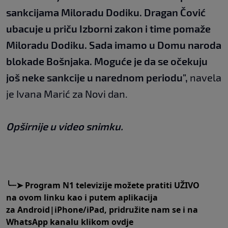
sankcijama Miloradu Dodiku. Dragan Čović
ubacuje u priču Izborni zakon i time pomaže
Miloradu Dodiku. Sada imamo u Domu naroda
blokade Bošnjaka. Moguće je da se očekuju
još neke sankcije u narednom periodu",
navela
je Ivana Marić za Novi dan.
Opširnije u video snimku.
╰
┈➤
Program N1 televizije možete pratiti UŽIVO
na
ovom linku
kao i putem aplikacija
za
An
droid
|
iPhone/iPad,
pridružite nam se i na
WhatsApp kanalu klikom
ovdje