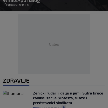
WhatsApp nalog
FORBES
|
prije 1 h
Oglas
ZDRAVLJE
Zenički rudari i dalje u jami: Sutra kreće
radikalizacija protesta, silaze i
predstavnici sindikata
0
VIJESTI
|
prije 35 min.
|