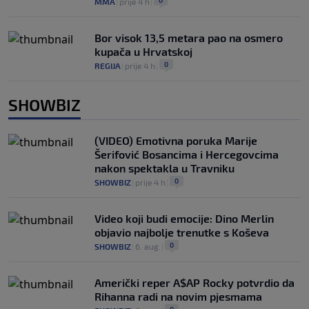
0
MMA
|
prije 4 h
|
Bor visok 13,5 metara pao na osmero
kupača u Hrvatskoj
0
REGIJA
|
prije 4 h
|
SHOWBIZ
(VIDEO) Emotivna poruka Marije
Šerifović Bosancima i Hercegovcima
nakon spektakla u Travniku
0
SHOWBIZ
|
prije 4 h
|
Video koji budi emocije: Dino Merlin
objavio najbolje trenutke s Koševa
0
SHOWBIZ
|
6. aug.
|
Američki reper A$AP Rocky potvrdio da
Rihanna radi na novim pjesmama