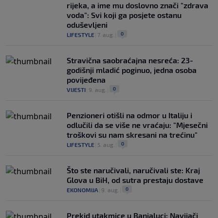
rijeka, a ime mu doslovno znači "zdrava
voda": Svi koji ga posjete ostanu
oduševljeni
0
LIFESTYLE
|
7. aug.
|
Stravična saobraćajna nesreća: 23-
godišnji mladić poginuo, jedna osoba
povijeđena
0
VIJESTI
|
9. aug.
|
Penzioneri otišli na odmor u Italiju i
odlučili da se više ne vraćaju: "Mjesečni
troškovi su nam skresani na trećinu"
0
LIFESTYLE
|
5. aug.
|
Što ste naručivali, naručivali ste: Kraj
Glova u BiH, od sutra prestaju dostave
0
EKONOMIJA
|
9. aug.
|
Prekid utakmice u Banjaluci: Navijači