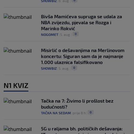
0
SHOWBIZ
|
6. aug.
|
Bivša Mamićeva supruga se udala za
NBA zvijezdu, pjevala se Rozga i
Marinko Rokvić
0
NOGOMET
|
5. aug.
|
Misirlić o dešavanjima na Merlinovom
koncertu: Siguran sam da je najmanje
1.000 ulaznica falsifikovano
0
SHOWBIZ
|
5. aug.
|
N1 KVIZ
Tačka na 7: Živimo li prošlost bez
budućnosti?
0
TAČKA NA SEDAM
|
prije 8 h
|
5G u raljama bh. političkih dešavanja: