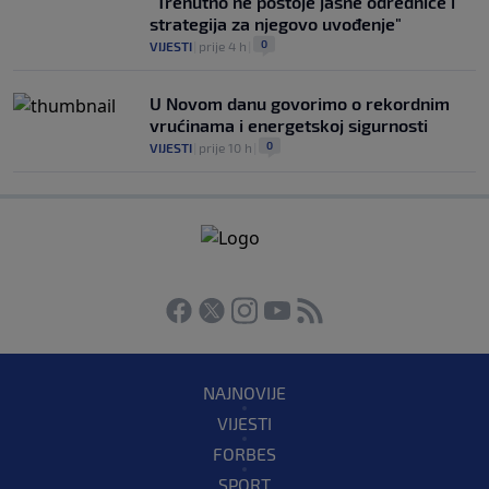
"Trenutno ne postoje jasne odrednice i
strategija za njegovo uvođenje"
0
VIJESTI
|
prije 4 h
|
U Novom danu govorimo o rekordnim
vrućinama i energetskoj sigurnosti
0
VIJESTI
|
prije 10 h
|
NAJNOVIJE
VIJESTI
FORBES
SPORT