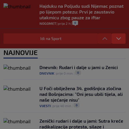
Hajduku na Poljudu sudi Nijemac poznat
po lijepom potezu: Prvi je zaustavio
utakmicu zbog pauze za iftar
0
NOGOMET
|
prije 2 h
|
Asistencija iz auta kakva se rijetko viđa:
Napravio salto pa savršeno pronašao
Idi na Sport
saigrača (VIDEO)
0
NOGOMET
|
prije 2 h
|
NAJNOVIJE
Preminula jedna od najvećih trenerskih
legendi NBA lige
Dnevnik: Rudari i dalje u jami u Zenici
0
KOŠARKA
|
prije 3 h
|
0
DNEVNIK
|
prije 0 min.
|
U Foči obilježena 34. godišnjica zločina
nad Bošnjacima: "Oni jesu ubili tijela, ali
naše sjećanje nisu"
0
VIJESTI
|
prije 40 min.
|
Zenički rudari i dalje u jami: Sutra kreće
radikalizacija protesta, silaze i