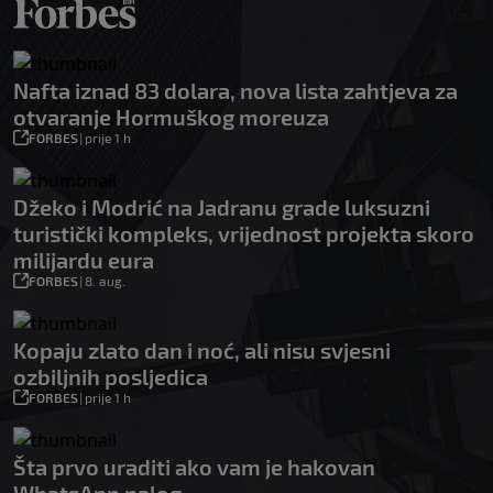
Nafta iznad 83 dolara, nova lista zahtjeva za
otvaranje Hormuškog moreuza
FORBES
|
prije 1 h
Džeko i Modrić na Jadranu grade luksuzni
turistički kompleks, vrijednost projekta skoro
milijardu eura
FORBES
|
8. aug.
Kopaju zlato dan i noć, ali nisu svjesni
ozbiljnih posljedica
FORBES
|
prije 1 h
Šta prvo uraditi ako vam je hakovan