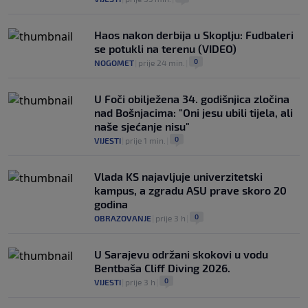
Haos nakon derbija u Skoplju: Fudbaleri
se potukli na terenu (VIDEO)
0
NOGOMET
|
prije 24 min.
|
U Foči obilježena 34. godišnjica zločina
nad Bošnjacima: "Oni jesu ubili tijela, ali
naše sjećanje nisu"
0
VIJESTI
|
prije 1 min.
|
Vlada KS najavljuje univerzitetski
kampus, a zgradu ASU prave skoro 20
godina
0
OBRAZOVANJE
|
prije 3 h
|
U Sarajevu održani skokovi u vodu
Bentbaša Cliff Diving 2026.
0
VIJESTI
|
prije 3 h
|