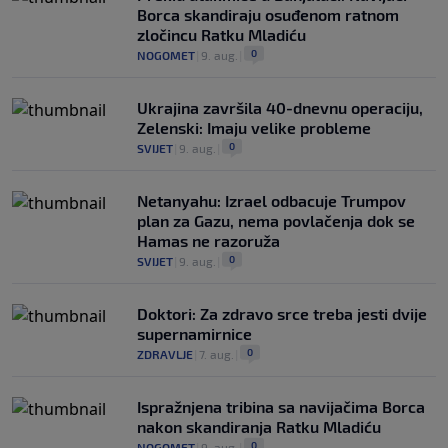
Borca skandiraju osuđenom ratnom
zločincu Ratku Mladiću
0
NOGOMET
|
9. aug.
|
Ukrajina završila 40-dnevnu operaciju,
Zelenski: Imaju velike probleme
0
SVIJET
|
9. aug.
|
Netanyahu: Izrael odbacuje Trumpov
plan za Gazu, nema povlačenja dok se
Hamas ne razoruža
0
SVIJET
|
9. aug.
|
Doktori: Za zdravo srce treba jesti dvije
supernamirnice
0
ZDRAVLJE
|
7. aug.
|
Ispražnjena tribina sa navijačima Borca
nakon skandiranja Ratku Mladiću
0
NOGOMET
|
9. aug.
|