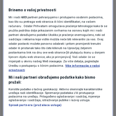
Brinemo o vašoj privatnosti
Mi i naši
603
partneri pohranjujemo i pristupamo osobnim podacima,
kao što su pretraga web stranica ili lični identifikatori, na vašem
računaru . Odabir Prihvatam omogućava praćenje tehnologije kako bi se
pružila podrška dolje prikazanim svrhama na osnovu kojih mi i naši
partneri obrađujemo podatke Ukoliko je praćenje onemogućeno, neki od
sadržaja i reklama koje vidite možda neće biti relevantni za vas. Ovaj
odabir postavki možete ponovno odabrati i pritom promijeniti trenutni
odabir ili pristanak tako što ćete kliknuti na Upravljaj željenim
postavkama link na dnu ove web stranice [ili plutajuću ikonu u donjem
lijevom dijelu web stranice, ako je primjenjivo]. Vaš odabir će se
mijenjati u okviru našeg Wеб локација. Za više detalja, pogledajte
Uredbu o postupanju s ličnim podacima.
Više informacija o vašoj
N1 BiH
|
N1 BiH
privatnosti
Mi i naši partneri obrađujemo podatke kako bismo
pružali:
Koristite podatke o tačnoj geolokaciji. Aktivno skenirajte karakteristike
uređaja radi identifikacije. Spremanje podataka i/ili pristupanje
Potom je dodala:
podacima na uređaju. Prilagođeno oglašavanje i sadržaj, mjerenje
oglašavanja i sadržaja, istraživanje publike i razvoj usluga.
Spisak partnera (pružalaca usluga)
"Milorad Dodik je kao zvijer. Dodik je primijetio