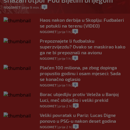
0
NOGOMET
|
prije 9 min.
|
Haos nakon derbija u Skoplju: Fudbaleri
se potukli na terenu (VIDEO)
0
NOGOMET
|
prije 1 h
|
Prepoznajete li fudbalsku
superzvijezdu? Ovako se maskirao kako
ga ne bi prepoznali na avionu
0
NOGOMET
|
prije 1 h
|
Plaćen 100 miliona, pa zbog dopinga
propustio godinu i osam mjeseci: Sada
se konačno oglasio
0
NOGOMET
|
prije 1 h
|
Borac ubjedljiv protiv Veleža u Banjoj
Luci, meč obilježio i veliki prekid
0
NOGOMET
|
prije 2 h
|
Veliki povratak u Pariz: Lucas Digne
ponovo u PSG-u nakon deset godina
0
NOGOMET
|
prije 2 h
|