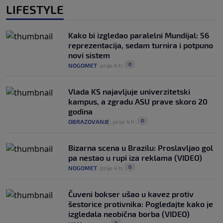
LIFESTYLE
Kako bi izgledao paralelni Mundijal: 56
reprezentacija, sedam turnira i potpuno
novi sistem
0
NOGOMET
|
prije 4 h
|
Vlada KS najavljuje univerzitetski
kampus, a zgradu ASU prave skoro 20
godina
0
OBRAZOVANJE
|
prije 4 h
|
Bizarna scena u Brazilu: Proslavljao gol
pa nestao u rupi iza reklama (VIDEO)
0
NOGOMET
|
prije 4 h
|
Čuveni bokser ušao u kavez protiv
šestorice protivnika: Pogledajte kako je
izgledala neobična borba (VIDEO)