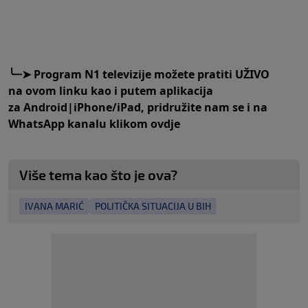
╰
┈➤
Program N1 televizije možete pratiti UŽIVO
na
ovom linku
kao i putem aplikacija
za
An
droid
|
iPhone/iPad,
pridružite nam se i na
WhatsApp kanalu klikom
ovdje
Više tema kao što je ova?
IVANA MARIĆ
POLITIČKA SITUACIJA U BIH