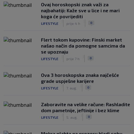
Ovaj horoskopski znak važi za
najbahatiji: Kaže sve u lice i ne mari
koga će povrijediti
|
|
0
LIFESTYLE
prije 4 h
Flert tokom kupovine: Finski market
našao način da pomogne samcima da
se upoznaju
|
|
0
LIFESTYLE
prije 7 h
Ova 3 horoskopska znaka najčešće
grade uspješne karijere
|
|
0
LIFESTYLE
7. aug.
Zaboravite na velike račune: Rashladite
dom pametnije, jeftinije i bez klime
|
|
0
LIFESTYLE
5. aug.
Mokra plahta na prozoru hladi sobu