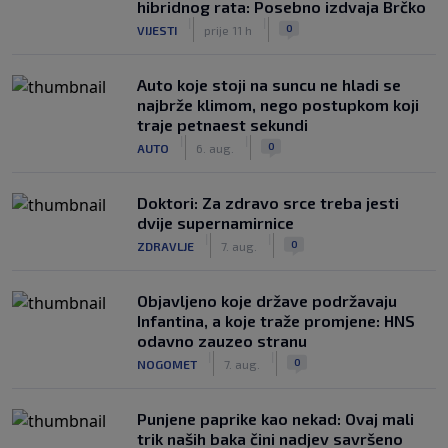
hibridnog rata: Posebno izdvaja Brčko
|
|
0
VIJESTI
prije 11 h
Auto koje stoji na suncu ne hladi se
najbrže klimom, nego postupkom koji
traje petnaest sekundi
|
|
0
AUTO
6. aug.
Doktori: Za zdravo srce treba jesti
dvije supernamirnice
|
|
0
ZDRAVLJE
7. aug.
Objavljeno koje države podržavaju
Infantina, a koje traže promjene: HNS
odavno zauzeo stranu
|
|
0
NOGOMET
7. aug.
Punjene paprike kao nekad: Ovaj mali
trik naših baka čini nadjev savršeno