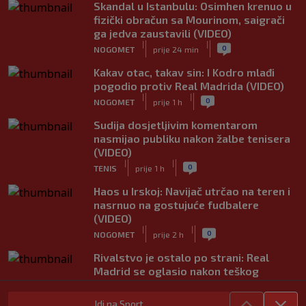
Skandal u Istanbulu: Osimhen krenuo u
fizički obračun sa Mourinom, saigrači
ga jedva zaustavili (VIDEO)
|
|
0
NOGOMET
prije 24 min
Kakav otac, takav sin: I Kodro mlađi
pogodio protiv Real Madrida (VIDEO)
|
|
0
NOGOMET
prije 1 h
Sudija dosjetljivim komentarom
nasmijao publiku nakon žalbe tenisera
(VIDEO)
|
|
0
TENIS
prije 1 h
Haos u Irskoj: Navijač utrčao na teren i
nasrnuo na gostujuće fudbalere
(VIDEO)
|
|
0
NOGOMET
prije 2 h
Rivalstvo je ostalo po strani: Real
Madrid se oglasio nakon teškog
gubitka Lionela Messija
|
|
0
NOGOMET
prije 2 h
Idi na Sport