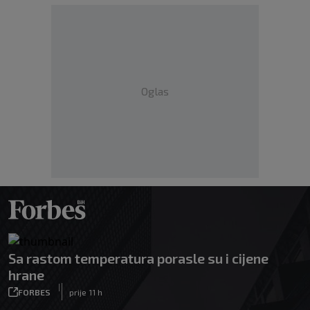
Oglas
Sa rastom temperatura porasle su i cijene
hrane
|
FORBES
prije 11 h