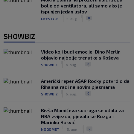
bolje od ventilatora, ali samo ako je
ispunjen jedan uslov
|
|
0
LIFESTYLE
5. aug.
SHOWBIZ
Video koji budi emocije: Dino Merlin
objavio najbolje trenutke s Koševa
|
|
0
SHOWBIZ
6. aug.
Američki reper A$AP Rocky potvrdio da
Rihanna radi na novim pjesmama
|
|
0
SHOWBIZ
6. aug.
Bivša Mamićeva supruga se udala za
NBA zvijezdu, pjevala se Rozga i
Marinko Rokvić
|
|
0
NOGOMET
5. aug.