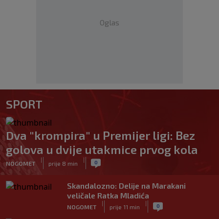
Oglas
SPORT
Dva "krompira" u Premijer ligi: Bez
golova u dvije utakmice prvog kola
|
|
0
NOGOMET
prije 8 min
Skandalozno: Delije na Marakani
veličale Ratka Mladića
|
|
0
NOGOMET
prije 11 min