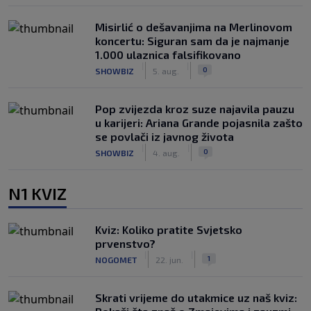
Misirlić o dešavanjima na Merlinovom
koncertu: Siguran sam da je najmanje
1.000 ulaznica falsifikovano
|
|
0
SHOWBIZ
5. aug.
Pop zvijezda kroz suze najavila pauzu
u karijeri: Ariana Grande pojasnila zašto
se povlači iz javnog života
|
|
0
SHOWBIZ
4. aug.
N1 KVIZ
Kviz: Koliko pratite Svjetsko
prvenstvo?
|
|
1
NOGOMET
22. jun.
Skrati vrijeme do utakmice uz naš kviz: