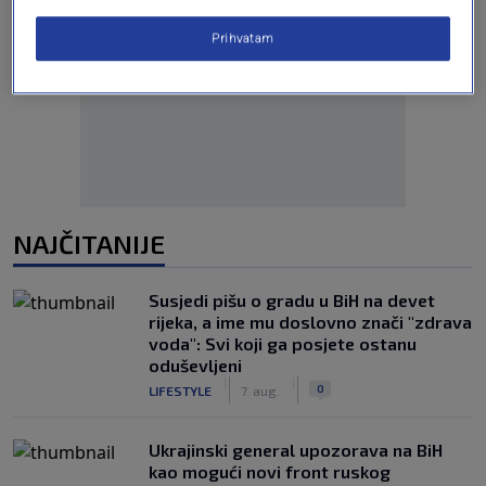
Prihvatam
Oglas
NAJČITANIJE
Susjedi pišu o gradu u BiH na devet
rijeka, a ime mu doslovno znači "zdrava
voda": Svi koji ga posjete ostanu
oduševljeni
|
|
0
LIFESTYLE
7. aug.
Ukrajinski general upozorava na BiH
kao mogući novi front ruskog