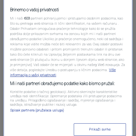
Brinemo o vašoj privatnosti
Pošalji komentar
Mi i naši
603
partneri pohranjujemo i pristupamo osobnim podacima, kao
što su pretraga web stranica ili lični identifikatori, na vašem računaru .
Odabir Prihvatam omogućava praćenje tehnologije kako bi se pružila
podrška dolje prikazanim svrhama na osnovu kojih mi i naši partneri
obrađujemo podatke Ukoliko je praćenje onemogućeno, neki od sadržaja i
reklama koje vidite možda neće biti relevantni za vas. Ovaj odabir postavki
možete ponovno odabrati i pritom promijeniti trenutni odabir ili pristanak
tako što ćete kliknuti na Upravljaj željenim postavkama link na dnu ove
web stranice [ili plutajuću ikonu u donjem lijevom dijelu web stranice, ako
je primjenjivo]. Vaš odabir će se mijenjati u okviru našeg Wеб локација. Za
više detalja, pogledajte Uredbu o postupanju s ličnim podacima.
Više
informacija o vašoj privatnosti
Oglas
Mi i naši partneri obrađujemo podatke kako bismo pružali:
Koristite podatke o tačnoj geolokaciji. Aktivno skenirajte karakteristike
uređaja radi identifikacije. Spremanje podataka i/ili pristupanje podacima
na uređaju. Prilagođeno oglašavanje i sadržaj, mjerenje oglašavanja i
sadržaja, istraživanje publike i razvoj usluga.
Spisak partnera (pružalaca usluga)
Prikaži svrhe