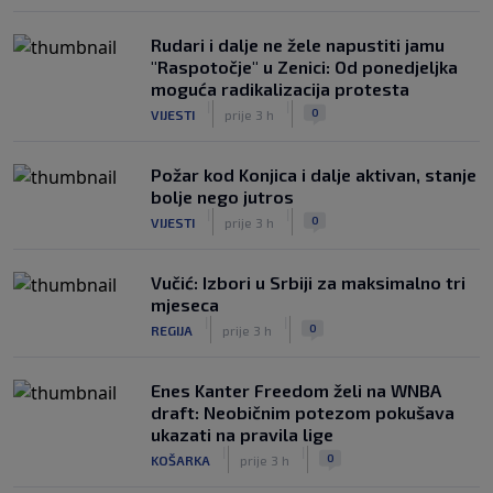
Rudari i dalje ne žele napustiti jamu
"Raspotočje" u Zenici: Od ponedjeljka
moguća radikalizacija protesta
|
|
0
VIJESTI
prije 3 h
Požar kod Konjica i dalje aktivan, stanje
bolje nego jutros
|
|
0
VIJESTI
prije 3 h
Vučić: Izbori u Srbiji za maksimalno tri
mjeseca
|
|
0
REGIJA
prije 3 h
Enes Kanter Freedom želi na WNBA
draft: Neobičnim potezom pokušava
ukazati na pravila lige
|
|
0
KOŠARKA
prije 3 h