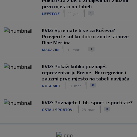
Pokaži šta znaš o Zmajevima i zauzmi
prvo mjesto na tabeli
|
|
1
LIFESTYLE
12. jun.
KVIZ: Spremate li se za Koševo?
Provjerite koliko dobro znate stihove
Dine Merlina
|
|
1
MAGAZIN
31. mar.
KVIZ: Pokaži koliko poznaješ
reprezentaciju Bosne i Hercegovine i
zauzmi prvo mjesto na tabeli navijača
|
|
0
NOGOMET
31. mar.
KVIZ: Poznajete li bh. sport i sportiste?
|
|
0
OSTALI SPORTOVI
23. mar.