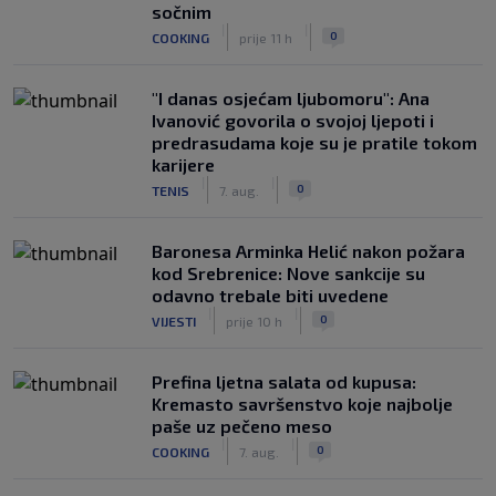
sočnim
|
|
0
COOKING
prije 11 h
"I danas osjećam ljubomoru": Ana
Ivanović govorila o svojoj ljepoti i
predrasudama koje su je pratile tokom
karijere
|
|
0
TENIS
7. aug.
Baronesa Arminka Helić nakon požara
kod Srebrenice: Nove sankcije su
odavno trebale biti uvedene
|
|
0
VIJESTI
prije 10 h
Prefina ljetna salata od kupusa:
Kremasto savršenstvo koje najbolje
paše uz pečeno meso
|
|
0
COOKING
7. aug.