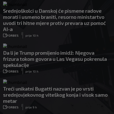
Srednjoškolci u Danskoj će pismene radove
morati i usmeno braniti, resorno ministartvo
uvodi tri hitne mjere protiv prevara uz pomoć
AI-a
|
FORBES
prije 10 h
Da li je Trump promijenio imidž: Njegova
frizura tokom govora u Las Vegasu pokrenula
spekulacije
|
FORBES
prije 10 h
Treći unikatni Bugatti nazvan je po vrsti
srednjovjekovnog viteškog konja i visok samo
metar
|
FORBES
prije 9 h