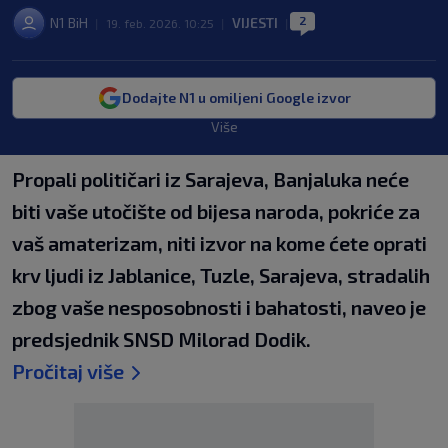
2
N1 BiH
VIJESTI
|
19. feb. 2026. 10:25
|
|
Dodajte N1 u omiljeni Google izvor
Više
Propali političari iz Sarajeva, Banjaluka neće
biti vaše utočište od bijesa naroda, pokriće za
vaš amaterizam, niti izvor na kome ćete oprati
krv ljudi iz Јablanice, Tuzle, Sarajeva, stradalih
zbog vaše nesposobnosti i bahatosti, naveo je
predsjednik SNSD Milorad Dodik.
Pročitaj više