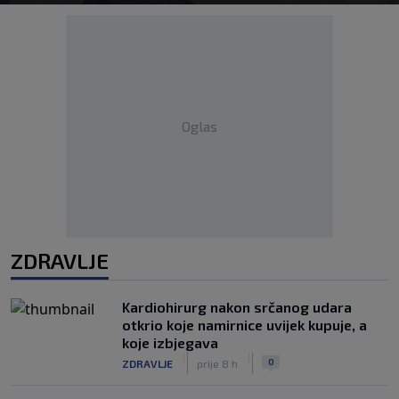
Oglas
ZDRAVLJE
Kardiohirurg nakon srčanog udara
otkrio koje namirnice uvijek kupuje, a
koje izbjegava
|
|
0
ZDRAVLJE
prije 8 h