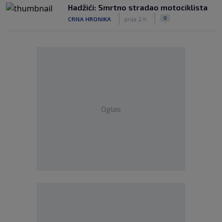
Hadžići: Smrtno stradao motociklista
|
|
0
CRNA HRONIKA
prije 2 h
Oglas