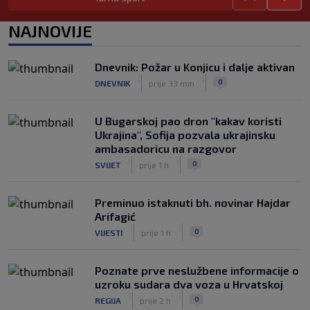
WNBA igračice odgovorile Kanteru
NAJNOVIJE
nakon provokacije: "Nećemo biti
politički pijuni"
|
|
0
KOŠARKA
prije 2 h
Dnevnik: Požar u Konjicu i dalje aktivan
|
|
0
DNEVNIK
prije 33 min
Infantino nekada poručivao: "Novac
FIFA-e je vaš novac", danas se suočava
s najvećom krizom
U Bugarskoj pao dron "kakav koristi
|
|
0
NOGOMET
prije 3 h
Ukrajina", Sofija pozvala ukrajinsku
ambasadoricu na razgovor
|
|
0
SVIJET
prije 1 h
Preminuo istaknuti bh. novinar Hajdar
Arifagić
|
|
0
VIJESTI
prije 1 h
Poznate prve neslužbene informacije o
uzroku sudara dva voza u Hrvatskoj
|
|
0
REGIJA
prije 2 h