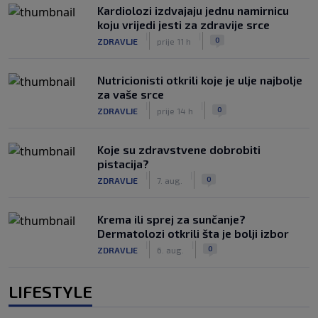
Kardiolozi izdvajaju jednu namirnicu
koju vrijedi jesti za zdravije srce
|
|
0
ZDRAVLJE
prije 11 h
Nutricionisti otkrili koje je ulje najbolje
za vaše srce
|
|
0
ZDRAVLJE
prije 14 h
Koje su zdravstvene dobrobiti
pistacija?
|
|
0
ZDRAVLJE
7. aug.
Krema ili sprej za sunčanje?
Dermatolozi otkrili šta je bolji izbor
|
|
0
ZDRAVLJE
6. aug.
LIFESTYLE