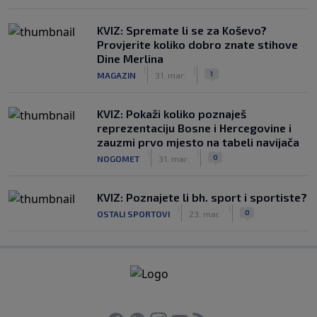
KVIZ: Spremate li se za Koševo?
Provjerite koliko dobro znate stihove
Dine Merlina
|
|
1
MAGAZIN
31. mar.
KVIZ: Pokaži koliko poznaješ
reprezentaciju Bosne i Hercegovine i
zauzmi prvo mjesto na tabeli navijača
|
|
0
NOGOMET
31. mar.
KVIZ: Poznajete li bh. sport i sportiste?
|
|
0
OSTALI SPORTOVI
23. mar.