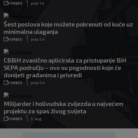
|
FORBES
prije 1 h
Šest poslova koje možete pokrenuti od kuće uz
minimalna ulaganja
|
FORBES
prije 5 h
CBBiH zvanično aplicirala za pristupanje BiH
SEPA području – ovo su pogodnosti koje će
donijeti građanima i privredi
|
FORBES
prije 5 h
Milijarder i holivudska zvijezda u najvećem
projektu za spas živog svijeta
|
FORBES
5. aug.