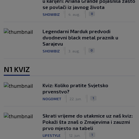
u karijeri: Ariana Grande pojasnila zašto
se povlači iz javnog života
|
|
0
SHOWBIZ
4. aug.
Legendarni Marduk predvodi
dvodnevni black metal praznik u
Sarajevu
|
|
0
SHOWBIZ
3. aug.
N1 KVIZ
Kviz: Koliko pratite Svjetsko
prvenstvo?
|
|
1
NOGOMET
22. jun.
Skrati vrijeme do utakmice uz naš kviz:
Pokaži šta znaš o Zmajevima i zauzmi
prvo mjesto na tabeli
|
|
1
LIFESTYLE
12. jun.