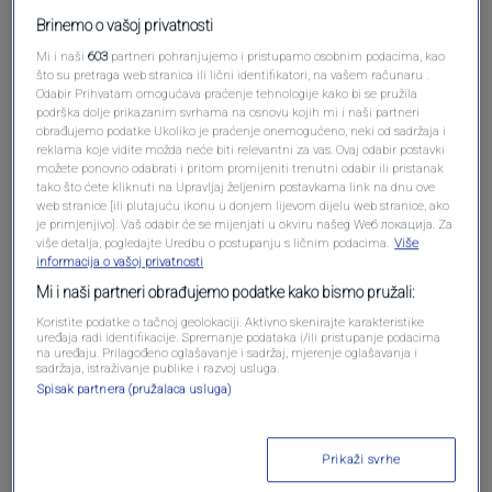
Brinemo o vašoj privatnosti
Mi i naši
603
partneri pohranjujemo i pristupamo osobnim podacima, kao
što su pretraga web stranica ili lični identifikatori, na vašem računaru .
Odabir Prihvatam omogućava praćenje tehnologije kako bi se pružila
podrška dolje prikazanim svrhama na osnovu kojih mi i naši partneri
obrađujemo podatke Ukoliko je praćenje onemogućeno, neki od sadržaja i
reklama koje vidite možda neće biti relevantni za vas. Ovaj odabir postavki
možete ponovno odabrati i pritom promijeniti trenutni odabir ili pristanak
tako što ćete kliknuti na Upravljaj željenim postavkama link na dnu ove
web stranice [ili plutajuću ikonu u donjem lijevom dijelu web stranice, ako
Oglas
je primjenjivo]. Vaš odabir će se mijenjati u okviru našeg Wеб локација. Za
više detalja, pogledajte Uredbu o postupanju s ličnim podacima.
Više
informacija o vašoj privatnosti
Mi i naši partneri obrađujemo podatke kako bismo pružali:
Koristite podatke o tačnoj geolokaciji. Aktivno skenirajte karakteristike
uređaja radi identifikacije. Spremanje podataka i/ili pristupanje podacima
na uređaju. Prilagođeno oglašavanje i sadržaj, mjerenje oglašavanja i
sadržaja, istraživanje publike i razvoj usluga.
Spisak partnera (pružalaca usluga)
Prikaži svrhe
Oglas