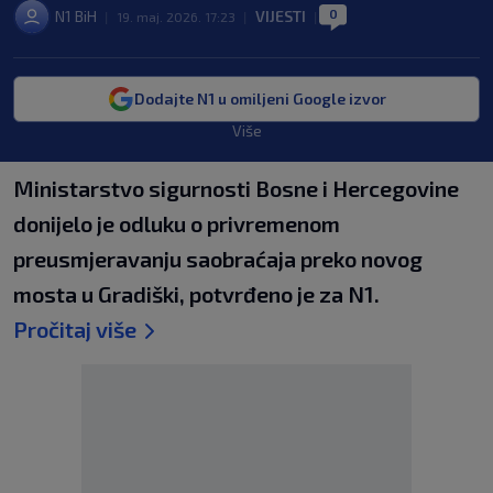
0
N1 BiH
VIJESTI
|
19. maj. 2026. 17:23
|
|
Dodajte N1 u omiljeni Google izvor
Više
Ministarstvo sigurnosti Bosne i Hercegovine
donijelo je odluku o privremenom
preusmjeravanju saobraćaja preko novog
mosta u Gradiški, potvrđeno je za N1.
Pročitaj više