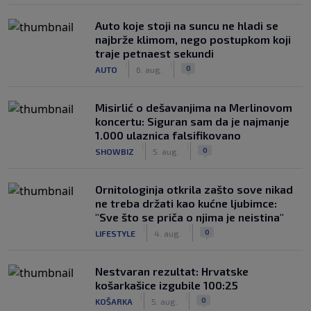
Auto koje stoji na suncu ne hladi se
najbrže klimom, nego postupkom koji
traje petnaest sekundi
|
|
0
AUTO
6. aug.
Misirlić o dešavanjima na Merlinovom
koncertu: Siguran sam da je najmanje
1.000 ulaznica falsifikovano
|
|
0
SHOWBIZ
5. aug.
Ornitologinja otkrila zašto sove nikad
ne treba držati kao kućne ljubimce:
"Sve što se priča o njima je neistina"
|
|
0
LIFESTYLE
4. aug.
Nestvaran rezultat: Hrvatske
košarkašice izgubile 100:25
|
|
0
KOŠARKA
5. aug.