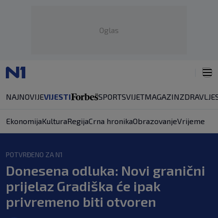
Oglas
NAJNOVIJE
VIJESTI
SPORT
SVIJET
MAGAZIN
ZDRAVLJE
Ekonomija
Kultura
Regija
Crna hronika
Obrazovanje
Vrijeme
POTVRĐENO ZA N1
Donesena odluka: Novi granični
prijelaz Gradiška će ipak
privremeno biti otvoren