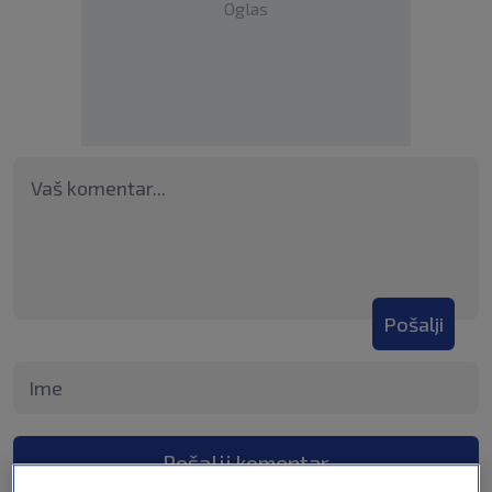
Oglas
Pošalji
Pošalji komentar