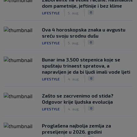
dom pametnije, jeftinije i bez klime
|
|
0
LIFESTYLE
5. aug.
Ova 4 horoskopska znaka u avgustu
sreću svoju srodnu dušu
|
|
0
LIFESTYLE
5. aug.
Bunar imа 3.500 stepenica koje se
spuštaju trinaest spratova, a
napravljen je da bi ljudi imali vode ljeti
|
|
0
LIFESTYLE
4. aug.
Zašto se zacrvenimo od stida?
Odgovor krije ljudska evolucija
|
|
0
LIFESTYLE
4. aug.
Proglašena najbolja zemlja za
preseljenje u 2026. godini
|
|