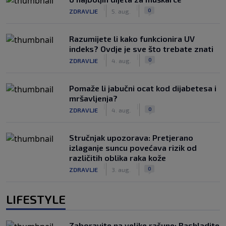
|
|
0
ZDRAVLJE
5. aug.
Razumijete li kako funkcionira UV
indeks? Ovdje je sve što trebate znati
|
|
0
ZDRAVLJE
4. aug.
Pomaže li jabučni ocat kod dijabetesa i
mršavljenja?
|
|
0
ZDRAVLJE
4. aug.
Stručnjak upozorava: Pretjerano
izlaganje suncu povećava rizik od
različitih oblika raka kože
|
|
0
ZDRAVLJE
3. aug.
LIFESTYLE
Zaboravite na velike račune: Rashladite