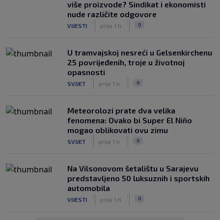
više proizvode? Sindikat i ekonomisti
nude različite odgovore
|
|
0
VIJESTI
prije 1 h
U tramvajskoj nesreći u Gelsenkirchenu
25 povrijeđenih, troje u životnoj
opasnosti
|
|
0
SVIJET
prije 1 h
Meteorolozi prate dva velika
fenomena: Ovako bi Super El Niño
mogao oblikovati ovu zimu
|
|
0
SVIJET
prije 1 h
Na Vilsonovom šetalištu u Sarajevu
predstavljeno 50 luksuznih i sportskih
automobila
|
|
0
VIJESTI
prije 1 h