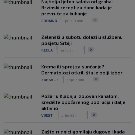
Najbolja ljetna salata od graha:
|
|
0
NOGOMET
prije 3 h
Brzinski recept za dane kada je
prevruće za kuhanje
Izvinjenje s elementima prijetnje i
|
|
0
COOKING
prije 0 min.
„gomila slabića“ u UEFA-i
|
|
0
NOGOMET
prije 3 h
Zelenski u subotu dolazi u službenu
posjetu Srbiji
|
|
0
REGIJA
prije 3 min.
Krema ili sprej za sunčanje?
Dermatolozi otkrili šta je bolji izbor
|
|
0
ZDRAVLJE
prije 7 min.
Požar u Kladnju izolovan kanalom,
središte opožarenog područja i dalje
aktivno
|
|
0
VIJESTI
prije 45 min.
Zašto rudnici gomilaju dugove i kada