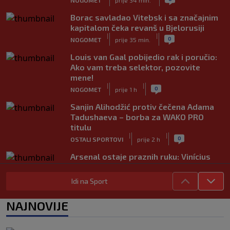
Borac savladao Vitebsk i sa značajnim
kapitalom čeka revanš u Bjelorusiji
|
|
0
NOGOMET
prije 35 min.
Louis van Gaal pobijedio rak i poručio:
Ako vam treba selektor, pozovite
mene!
|
|
0
NOGOMET
prije 1 h
Sanjin Alihodžić protiv čečena Adama
Tadushaeva – borba za WAKO PRO
titulu
|
|
0
OSTALI SPORTOVI
prije 2 h
Arsenal ostaje praznih ruku: Vinícius
Júnior i Real Madrid postigli dogovor
|
|
0
NOGOMET
prije 2 h
Idi na Sport
Slavni klub potresa kriza: Kultni
NAJNOVIJE
stadion u Italiji bit će prazan na
početku sezone, navijači objavili rat
upravi