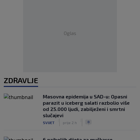
Oglas
ZDRAVLJE
Masovna epidemija u SAD-u: Opasni
parazit u iceberg salati razbolio više
od 25.000 ljudi, zabilježeni i smrtni
slučajevi
|
|
0
SVIJET
prije 2 h
6 najboljih dijeta za muškarce