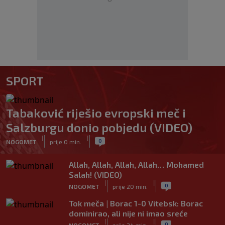
SPORT
Tabaković riješio evropski meč i
Salzburgu donio pobjedu (VIDEO)
|
|
0
NOGOMET
prije 0 min.
Allah, Allah, Allah, Allah… Mohamed
Salah! (VIDEO)
|
|
0
NOGOMET
prije 20 min.
Tok meča | Borac 1-0 Vitebsk: Borac
dominirao, ali nije ni imao sreće
|
|
0
NOGOMET
prije 34 min.