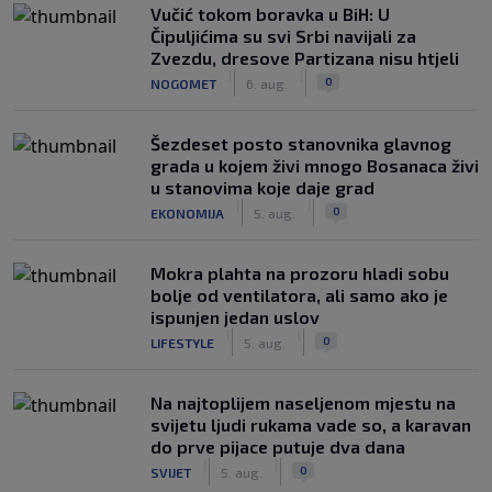
Vučić tokom boravka u BiH: U
Čipuljićima su svi Srbi navijali za
Zvezdu, dresove Partizana nisu htjeli
|
|
0
NOGOMET
6. aug.
Šezdeset posto stanovnika glavnog
grada u kojem živi mnogo Bosanaca živi
u stanovima koje daje grad
|
|
0
EKONOMIJA
5. aug.
Mokra plahta na prozoru hladi sobu
bolje od ventilatora, ali samo ako je
ispunjen jedan uslov
|
|
0
LIFESTYLE
5. aug.
Na najtoplijem naseljenom mjestu na
svijetu ljudi rukama vade so, a karavan
do prve pijace putuje dva dana
|
|
0
SVIJET
5. aug.