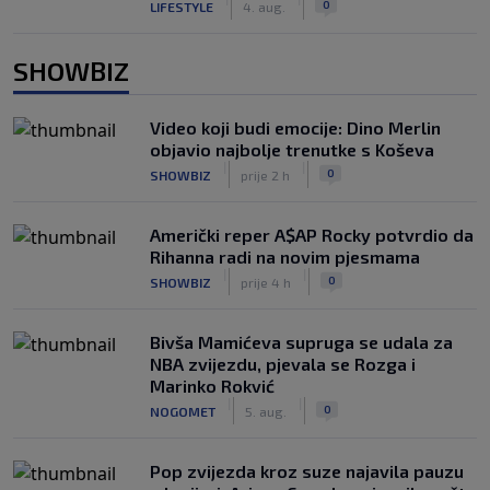
0
LIFESTYLE
4. aug.
SHOWBIZ
Video koji budi emocije: Dino Merlin
objavio najbolje trenutke s Koševa
|
|
0
SHOWBIZ
prije 2 h
Američki reper A$AP Rocky potvrdio da
Rihanna radi na novim pjesmama
|
|
0
SHOWBIZ
prije 4 h
Bivša Mamićeva supruga se udala za
NBA zvijezdu, pjevala se Rozga i
Marinko Rokvić
|
|
0
NOGOMET
5. aug.
Pop zvijezda kroz suze najavila pauzu