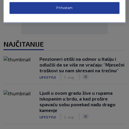
Prihvatam
NAJČITANIJE
Penzioneri otišli na odmor u Italiju i
odlučili da se više ne vraćaju: "Mjesečni
troškovi su nam skresani na trećinu"
|
|
0
LIFESTYLE
5. aug.
Ljudi u ovom gradu žive u rupama
iskopanim u brdu, a kad prošire
spavaću sobu ponekad nađu drago
kamenje
|
|
0
LIFESTYLE
2. aug.