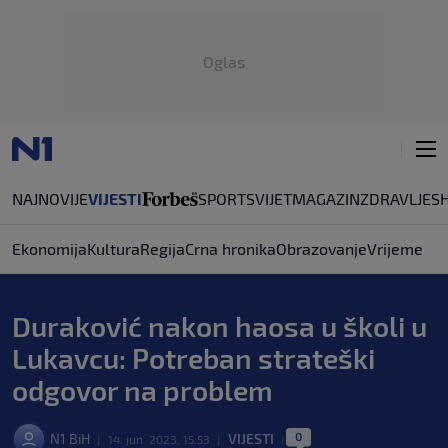
Oglas
NAJNOVIJE
VIJESTI
SPORT
SVIJET
MAGAZIN
ZDRAVLJE
S
Ekonomija
Kultura
Regija
Crna hronika
Obrazovanje
Vrijeme
Duraković nakon haosa u školi u
Lukavcu: Potreban strateški
odgovor na problem
0
N1 BiH
VIJESTI
|
14. jun. 2023. 15:53
|
|