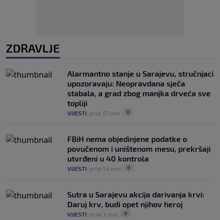
ZDRAVLJE
Alarmantno stanje u Sarajevu, stručnjaci
upozoravaju: Neopravdana sječa
stabala, a grad zbog manjka drveća sve
topliji
0
VIJESTI
|
prije 57 min
|
FBiH nema objedinjene podatke o
povučenom i uništenom mesu, prekršaji
utvrđeni u 40 kontrola
0
VIJESTI
|
prije 54 min
|
Sutra u Sarajevu akcija darivanja krvi:
Daruj krv, budi opet njihov heroj
0
VIJESTI
|
prije 3 min
|