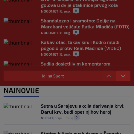
golova u dvije utakmice prvog kola
0
NOGOMET
|
8. aug.
|
Skandalozno i sramotno: Delije na
Marakani veličale Ratka Mladića (FOTO)
0
NOGOMET
|
8. aug.
|
Kakav otac, takav sin: I Kodro mlađi
pogodio protiv Real Madrida (VIDEO)
0
NOGOMET
|
8. aug.
|
Sudija dosjetljivim komentarom
nasmijao publiku nakon žalbe tenisera
(VIDEO)
Idi na Sport
0
TENIS
|
8. aug.
|
NAJNOVIJE
Haos u Irskoj: Navijač utrčao na teren i
nasrnuo na gostujuće fudbalere (VIDEO)
0
NOGOMET
|
8. aug.
|
Sutra u Sarajevu akcija darivanja krvi:
Daruj krv, budi opet njihov heroj
0
VIJESTI
|
prije 3 min
|
Stotine hiljada evakuirane u Šangaju