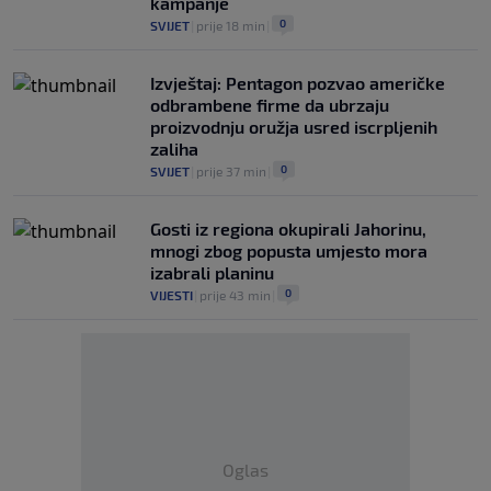
kampanje
0
SVIJET
|
prije 18 min
|
Izvještaj: Pentagon pozvao američke
odbrambene firme da ubrzaju
proizvodnju oružja usred iscrpljenih
zaliha
0
SVIJET
|
prije 37 min
|
Gosti iz regiona okupirali Jahorinu,
mnogi zbog popusta umjesto mora
izabrali planinu
0
VIJESTI
|
prije 43 min
|
Oglas