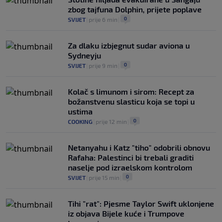
zbog tajfuna Dolphin, prijete poplave
0
SVIJET
|
prije 6 min
|
Za dlaku izbjegnut sudar aviona u
Sydneyju
0
SVIJET
|
prije 9 min
|
Kolač s limunom i sirom: Recept za
božanstvenu slasticu koja se topi u
ustima
0
COOKING
|
prije 12 min
|
Netanyahu i Katz "tiho" odobrili obnovu
Rafaha: Palestinci bi trebali graditi
naselje pod izraelskom kontrolom
0
SVIJET
|
prije 15 min
|
Tihi "rat": Pjesme Taylor Swift uklonjene
iz objava Bijele kuće i Trumpove