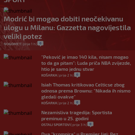
Modrić bi mogao dobiti neočekivanu
ulogu u Milanu: Gazzetta nagovijestila
veliki potez
0
NOGOMET
|
prije 1 h
|
"Peković je imao 140 kila, nisam mogao
to da ga pitam": Luda priča NBA zvijezde,
htio je samo jednu stvar
0
KOŠARKA
|
prije 2 h
|
Isiah Thomas kritikovao Celticse zbog
odnosa prema Brownu: "Nikada ih nismo
gledali ovakve"
0
KOŠARKA
|
prije 2 h
|
Nezamisliva tragedija: Sportista
preminuo u 25. godini
0
OSTALI SPORTOVI
|
prije 3 h
|
Dva "krompira" u Premijer ligi: Bez