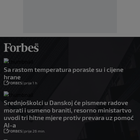
Sa rastom temperatura porasle su i cijene
hrane
FORBES
|
prije 1 h
Srednjoškolci u Danskoj će pismene radove
morati i usmeno braniti, resorno ministartvo
uvodi tri hitne mjere protiv prevara uz pomoć
AI-a
FORBES
|
prije 26 min.