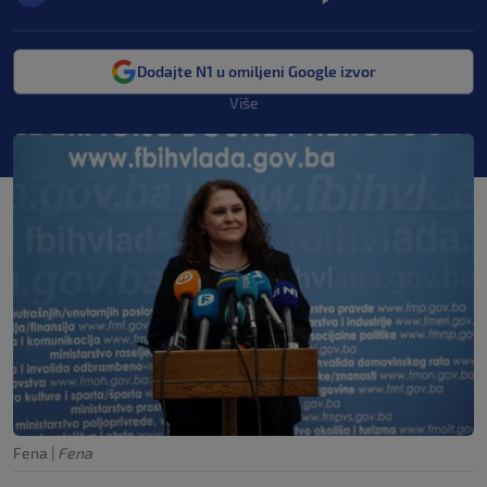
Dodajte N1 u omiljeni Google izvor
Više
Fena
|
Fena