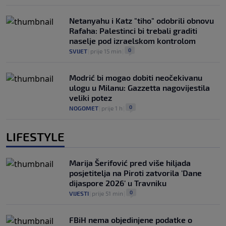
Netanyahu i Katz "tiho" odobrili obnovu
Rafaha: Palestinci bi trebali graditi
naselje pod izraelskom kontrolom
0
SVIJET
|
prije 15 min
|
Modrić bi mogao dobiti neočekivanu
ulogu u Milanu: Gazzetta nagovijestila
veliki potez
0
NOGOMET
|
prije 1 h
|
LIFESTYLE
Marija Šerifović pred više hiljada
posjetitelja na Piroti zatvorila 'Dane
dijaspore 2026' u Travniku
0
VIJESTI
|
prije 51 min
|
FBiH nema objedinjene podatke o