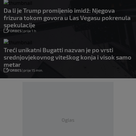
Da li je Trump promijenio imidž: Njegova
frizura tokom govora u Las Vegasu pokrenula
spekulacije
FORBES
|
prije 1 h
Treći unikatni Bugatti nazvan je po vrsti
srednjovjekovnog viteškog konja i visok samo
metar
FORBES
|
prije 15 min.
Oglas