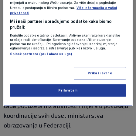
mijenjati u okviru našeg Wеб локација. Za više detalja, pogledajte
Federalne vlade.
Uredbu o postupanju s ličnim podacima.
Više informacija o vašoj
privatnosti
Mi i naši partneri obrađujemo podatke kako bismo
U principu, zaključila je da se s problemom ove
pružali:
Koristite podatke o tačnoj geolokaciji. Aktivno skenirajte karakteristike
vrste treba boriti strateški jer takav pristup
uređaja radi identifikacije. Spremanje podataka i/ili pristupanje
podacima na uređaju. Prilagođeno oglašavanje i sadržaj, mjerenje
nedostaje iako ima vizija za njegovo
oglašavanja i sadržaja, istraživanje publike i razvoj usluga.
Spisak partnera (pružalaca usluga)
rješavanje.
Prikaži svrhe
Po preuzimanju aktuelnog mandata, navela je
ministrica, desila se pucnjava u Osnovnoj školi
Prihvatam
„Vladislav Ribnikar“ u Beogradu, pa je ona već
tada poduzela niz ativnosti i mjera u pokušaju
koordinacije svih deset ministarstva
obrazovanja u Federaciji.