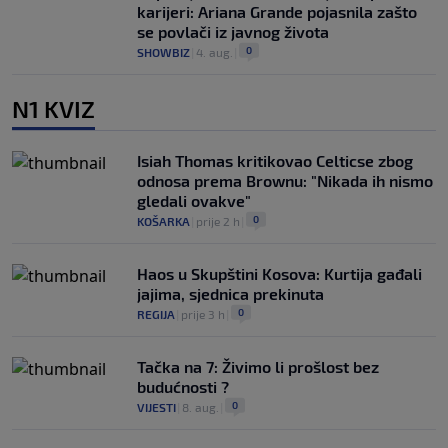
karijeri: Ariana Grande pojasnila zašto
se povlači iz javnog života
0
SHOWBIZ
|
4. aug.
|
N1 KVIZ
Isiah Thomas kritikovao Celticse zbog
odnosa prema Brownu: "Nikada ih nismo
gledali ovakve"
0
KOŠARKA
|
prije 2 h
|
Haos u Skupštini Kosova: Kurtija gađali
jajima, sjednica prekinuta
0
REGIJA
|
prije 3 h
|
Tačka na 7: Živimo li prošlost bez
budućnosti ?
0
VIJESTI
|
8. aug.
|