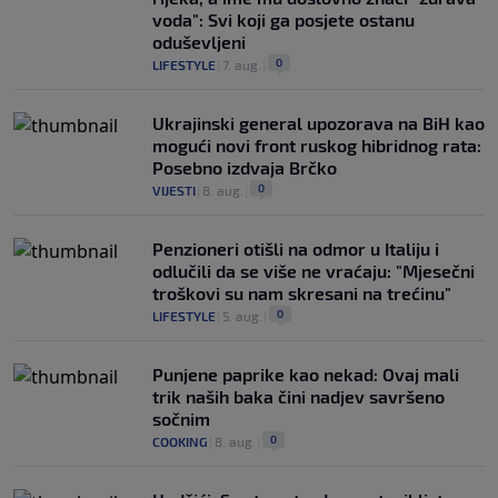
voda": Svi koji ga posjete ostanu
oduševljeni
0
LIFESTYLE
|
7. aug.
|
Ukrajinski general upozorava na BiH kao
mogući novi front ruskog hibridnog rata:
Posebno izdvaja Brčko
0
VIJESTI
|
8. aug.
|
Penzioneri otišli na odmor u Italiju i
odlučili da se više ne vraćaju: "Mjesečni
troškovi su nam skresani na trećinu"
0
LIFESTYLE
|
5. aug.
|
Punjene paprike kao nekad: Ovaj mali
trik naših baka čini nadjev savršeno
sočnim
0
COOKING
|
8. aug.
|