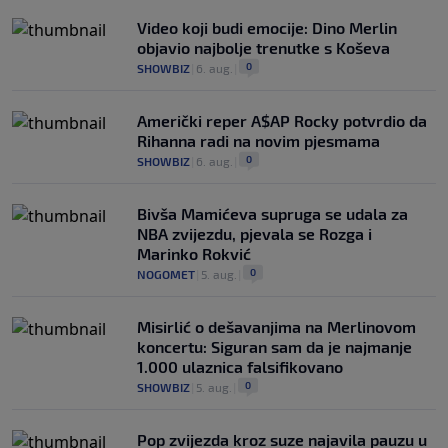
Video koji budi emocije: Dino Merlin
objavio najbolje trenutke s Koševa
0
SHOWBIZ
|
6. aug.
|
Američki reper A$AP Rocky potvrdio da
Rihanna radi na novim pjesmama
0
SHOWBIZ
|
6. aug.
|
Bivša Mamićeva supruga se udala za
NBA zvijezdu, pjevala se Rozga i
Marinko Rokvić
0
NOGOMET
|
5. aug.
|
Misirlić o dešavanjima na Merlinovom
koncertu: Siguran sam da je najmanje
1.000 ulaznica falsifikovano
0
SHOWBIZ
|
5. aug.
|
Pop zvijezda kroz suze najavila pauzu u