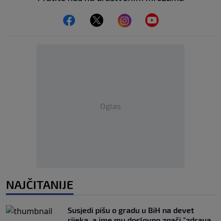
Oglas
NAJČITANIJE
Susjedi pišu o gradu u BiH na devet
rijeka, a ime mu doslovno znači "zdrava