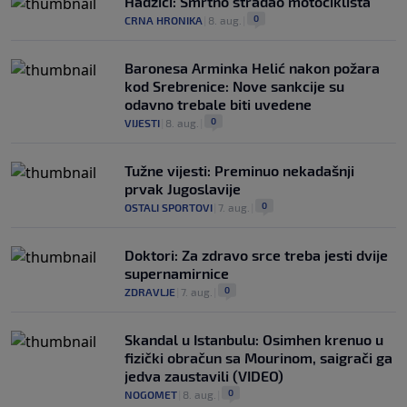
Hadžići: Smrtno stradao motociklista
0
CRNA HRONIKA
|
8. aug.
|
Baronesa Arminka Helić nakon požara
kod Srebrenice: Nove sankcije su
odavno trebale biti uvedene
0
VIJESTI
|
8. aug.
|
Tužne vijesti: Preminuo nekadašnji
prvak Jugoslavije
0
OSTALI SPORTOVI
|
7. aug.
|
Doktori: Za zdravo srce treba jesti dvije
supernamirnice
0
ZDRAVLJE
|
7. aug.
|
Skandal u Istanbulu: Osimhen krenuo u
fizički obračun sa Mourinom, saigrači ga
jedva zaustavili (VIDEO)
0
NOGOMET
|
8. aug.
|