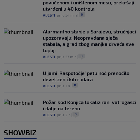
povučenom i uništenom mesu, prekršaji
utvrđeni u 40 kontrola
0
VIJESTI
|
prije 54 min
|
Alarmantno stanje u Sarajevu, stručnjaci
upozoravaju: Neopravdana sječa
stabala, a grad zbog manjka drveća sve
topliji
0
VIJESTI
|
prije 57 min
|
U jami 'Raspotočje' petu noć prenoćilo
devet zeničkih rudara
0
VIJESTI
|
prije 1 h
|
Požar kod Konjica lokaliziran, vatrogasci
i dalje na terenu
0
VIJESTI
|
prije 2 h
|
SHOWBIZ