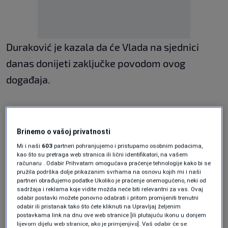
Duraković je kazala da će Vlada na sjednici
danas donijeti zaključke povodom ovog
događaja.
Također, ministrica će sazvati hitni sastanak
sa svim kantonalnim ministrima obrazovanja o
Brinemo o vašoj privatnosti
sigurnosti u školama, koji će možda biti održan
Mi i naši
603
partneri pohranjujemo i pristupamo osobnim podacima,
kao što su pretraga web stranica ili lični identifikatori, na vašem
već u petak u Mostaru.
računaru . Odabir Prihvatam omogućava praćenje tehnologije kako bi se
pružila podrška dolje prikazanim svrhama na osnovu kojih mi i naši
partneri obrađujemo podatke Ukoliko je praćenje onemogućeno, neki od
sadržaja i reklama koje vidite možda neće biti relevantni za vas. Ovaj
Duraković je pozvala sve kantonalne ministre
odabir postavki možete ponovno odabrati i pritom promijeniti trenutni
odabir ili pristanak tako što ćete kliknuti na Upravljaj željenim
obrazovanja u Federaciji da se odazovu, kao i
postavkama link na dnu ove web stranice [ili plutajuću ikonu u donjem
da budu ispoštovani današnji zaključci
lijevom dijelu web stranice, ako je primjenjivo]. Vaš odabir će se