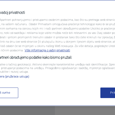
PODCAST
 argumente: Da li VSTV
N1 SPECIJAL
vašoj privatnosti
 Bosne i Hercegovine?
3
partneri pohranjujemo i pristupamo osobnim podacima, kao što su pretraga web stranica 
FENOMENI
ri, na vašem računaru . Odabir Prihvatam omogućava praćenje tehnologije kako bi se pruž
anim svrhama na osnovu kojih mi i naši partneri obrađujemo podatke Ukoliko je praćenj
0
. 10:58
VIJESTI
komentara
|
|
 neki od sadržaja i reklama koje vidite možda neće biti relevantni za vas. Ovaj odabir p
NEISTRAŽENO
ati i pritom promijeniti trenutni odabir ili pristanak tako što ćete kliknuti na Upravljaj 
ink na dnu ove web stranice [ili plutajuću ikonu u donjem lijevom dijelu web stranice, a
VIRALNO
. Vaš odabir će se mijenjati u okviru našeg Wеб локација. Za više detalja, pogledajte Ure
s ličnim podacima.
Više informacija o vašoj privatnosti
FOTO
partneri obrađujemo podatke kako bismo pružali:
atke o tačnoj geolokaciji. Aktivno skenirajte karakteristike uređaja radi identifikacije. Sp
PROMO
li pristupanje podacima na uređaju. Prilagođeno oglašavanje i sadržaj, mjerenje oglašavanj
publike i razvoj usluga.
kog vijeća Bosne i Hercegovine i Evropske unije z
era (pružalaca usluga)
VIDEO
ere imovine sudija i tužilaca ponovo su otvorile p
skog puta Bosne i Hercegovine.
Pročitaj više
ži svrhe
Pr