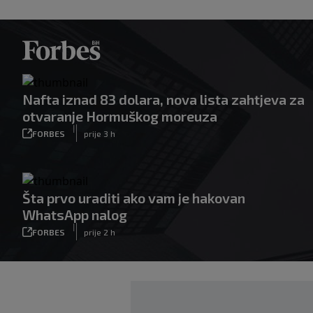
Nafta iznad 83 dolara, nova lista zahtjeva za
otvaranje Hormuškog moreuza
|
FORBES
prije 3 h
Šta prvo uraditi ako vam je hakovan
WhatsApp nalog
|
FORBES
prije 2 h