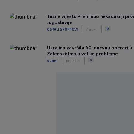
Tužne vijesti: Preminuo nekadašnji prv
Jugoslavije
|
|
0
OSTALI SPORTOVI
7. aug.
Ukrajina završila 40-dnevnu operaciju,
Zelenski: Imaju velike probleme
|
|
0
SVIJET
prije 6 h