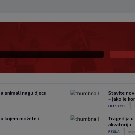
čkim izgledom, ali
 prije svega golman"
a snimali nagu djecu,
Stavite nov
– jako je ko
|
LIFESTYLE
 u kojem možete i
Tragedija u
akvatoriju
|
REGIJA
prij