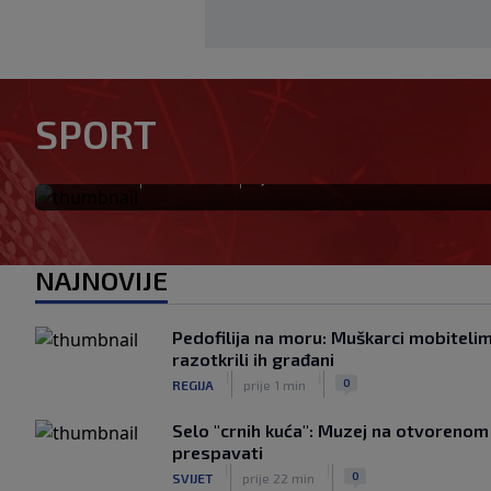
Zaludio društvene mreže fizi
Okoye spušta loptu: "Ja sam
SPORT
(FOTO+VIDEO)
|
|
0
NOGOMET
prije 12 min
NAJNOVIJE
Pedofilija na moru: Muškarci mobitelim
razotkrili ih građani
|
|
0
REGIJA
prije 1 min
Selo "crnih kuća": Muzej na otvorenom
prespavati
|
|
0
SVIJET
prije 22 min