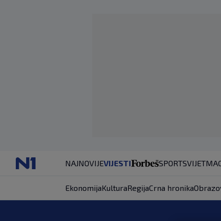
NAJNOVIJE
VIJESTI
SPORT
SVIJET
MAG
Ekonomija
Kultura
Regija
Crna hronika
Obrazo