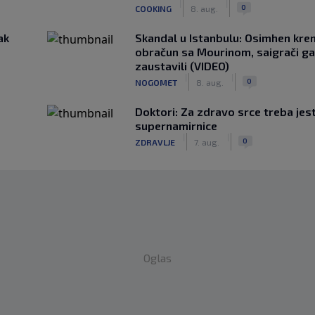
|
|
0
COOKING
8. aug.
ak
Skandal u Istanbulu: Osimhen krenu
obračun sa Mourinom, saigrači ga
zaustavili (VIDEO)
|
|
0
NOGOMET
8. aug.
Doktori: Za zdravo srce treba jest
supernamirnice
|
|
0
ZDRAVLJE
7. aug.
Oglas