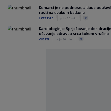
Komarci je ne podnose, a ljude oduševlj
rasti na svakom balkonu
|
|
0
LIFESTYLE
prije 28 min
Kardiologinja: Sprječavanje dehidracije 
očuvanje zdravlja srca tokom vrućina
|
|
0
VIJESTI
prije 36 min