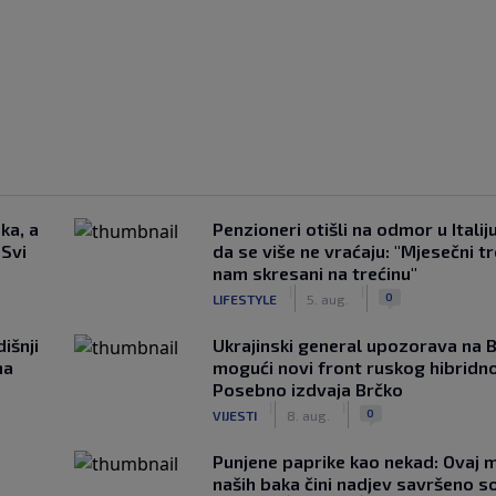
ka, a
Penzioneri otišli na odmor u Italiju 
 Svi
da se više ne vraćaju: "Mjesečni t
nam skresani na trećinu"
|
|
0
LIFESTYLE
5. aug.
išnji
Ukrajinski general upozorava na B
na
mogući novi front ruskog hibridno
Posebno izdvaja Brčko
|
|
0
VIJESTI
8. aug.
Punjene paprike kao nekad: Ovaj ma
naših baka čini nadjev savršeno s