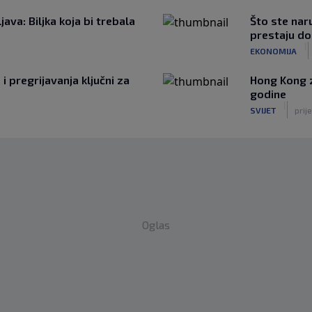
ava: Biljka koja bi trebala
Što ste naru
prestaju d
|
EKONOMIJA
i pregrijavanja ključni za
Hong Kong z
godine
|
SVIJET
prij
Oglas