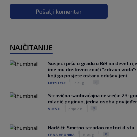
Pošalji komentar
NAJČITANIJE
Susjedi pišu o gradu u BiH na devet rije
ime mu doslovno znači "zdrava voda":
koji ga posjete ostanu oduševljeni
|
|
0
LIFESTYLE
7. aug.
Stravična saobraćajna nesreća: 23-god
mladić poginuo, jedna osoba povijeđe
|
|
0
VIJESTI
prije 2 h
Hadžići: Smrtno stradao motociklista
|
|
0
CRNA HRONIKA
8. aug.