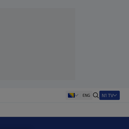
N1 TV
ENG