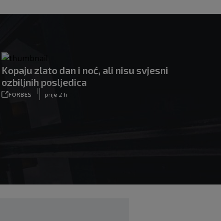
Kopaju zlato dan i noć, ali nisu svjesni
ozbiljnih posljedica
|
FORBES
prije 2 h