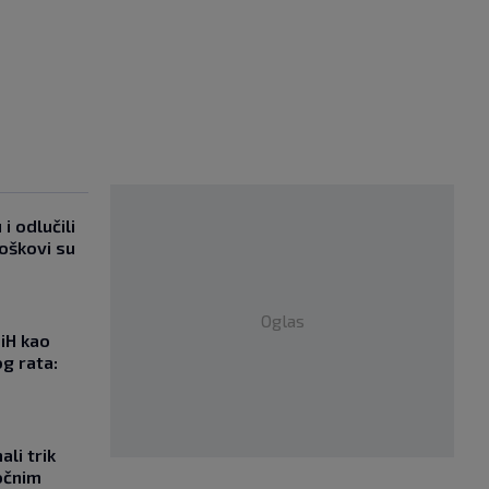
i odlučili
roškovi su
Oglas
iH kao
g rata:
li trik
očnim