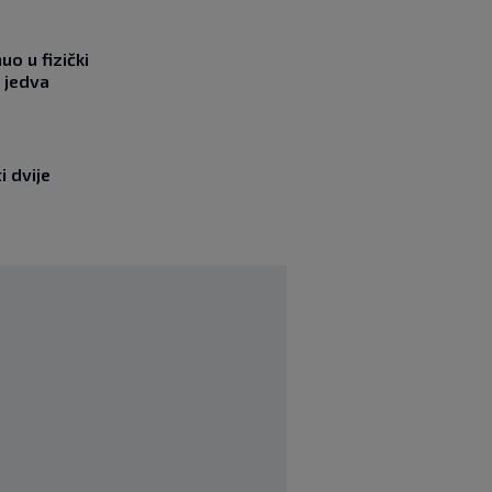
o u fizički
 jedva
i dvije