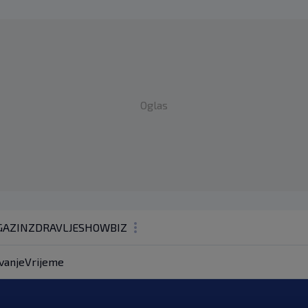
Oglas
AZIN
ZDRAVLJE
SHOWBIZ
KOLUMNE
vanje
Vrijeme