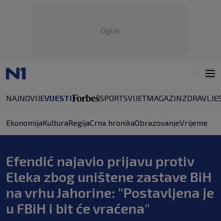
Oglas
NAJNOVIJE
VIJESTI
SPORT
SVIJET
MAGAZIN
ZDRAVLJE
Ekonomija
Kultura
Regija
Crna hronika
Obrazovanje
Vrijeme
Efendić najavio prijavu protiv
Eleka zbog uništene zastave BiH
na vrhu Jahorine: "Postavljena je
u FBiH i bit će vraćena"