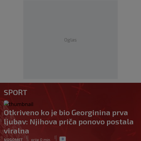
Oglas
SPORT
Otkriveno ko je bio Georginina prva
ljubav: Njihova priča ponovo postala
viralna
|
|
0
NOGOMET
prije 0 min.