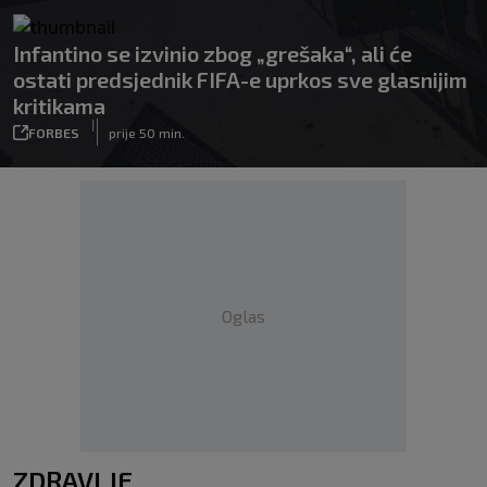
Infantino se izvinio zbog „grešaka“, ali će
ostati predsjednik FIFA-e uprkos sve glasnijim
kritikama
|
FORBES
prije 50 min.
Oglas
ZDRAVLJE