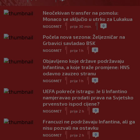
Neočekivan transfer na pomolu:
Monaco se uključio u utrku za Lukakua
|
|
0
NOGOMET
prije 30 min.
Počela nova sezona: Željezničar na
Grbavici savladao BSK
|
|
0
NOGOMET
prije 1 h
Objavljeno koje države podržavaju
Infantina, a koje traže promjene: HNS
odavno zauzeo stranu
|
|
0
NOGOMET
prije 1 h
UEFA pokreće istragu: Je li Infantino
namjeravao prodati prava na Svjetsko
prvenstvo ispod cijene?
|
|
0
NOGOMET
prije 2 h
Francuzi ne podržavaju Infantina, ali ga
nisu pozvali na ostavku
|
|
0
NOGOMET
prije 2 h