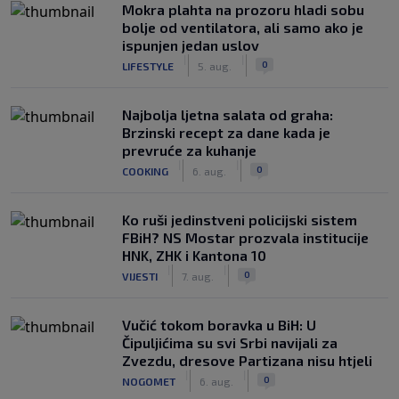
Mokra plahta na prozoru hladi sobu
bolje od ventilatora, ali samo ako je
ispunjen jedan uslov
|
|
0
LIFESTYLE
5. aug.
Najbolja ljetna salata od graha:
Brzinski recept za dane kada je
prevruće za kuhanje
|
|
0
COOKING
6. aug.
Ko ruši jedinstveni policijski sistem
FBiH? NS Mostar prozvala institucije
HNK, ZHK i Kantona 10
|
|
0
VIJESTI
7. aug.
Vučić tokom boravka u BiH: U
Čipuljićima su svi Srbi navijali za
Zvezdu, dresove Partizana nisu htjeli
|
|
0
NOGOMET
6. aug.