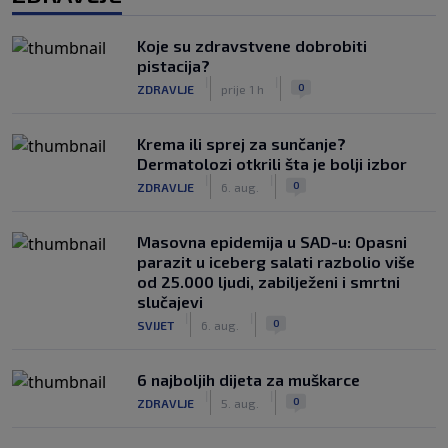
Koje su zdravstvene dobrobiti
pistacija?
|
|
0
ZDRAVLJE
prije 1 h
Krema ili sprej za sunčanje?
Dermatolozi otkrili šta je bolji izbor
|
|
0
ZDRAVLJE
6. aug.
Masovna epidemija u SAD-u: Opasni
parazit u iceberg salati razbolio više
od 25.000 ljudi, zabilježeni i smrtni
slučajevi
|
|
0
SVIJET
6. aug.
6 najboljih dijeta za muškarce
|
|
0
ZDRAVLJE
5. aug.