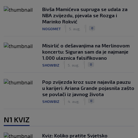
Bivša Mamićeva supruga se udala za
NBA zvijezdu, pjevala se Rozga i
Marinko Rokvić
|
|
0
NOGOMET
5. aug.
Misirlić o dešavanjima na Merlinovom
koncertu: Siguran sam da je najmanje
1.000 ulaznica falsifikovano
|
|
0
SHOWBIZ
5. aug.
Pop zvijezda kroz suze najavila pauzu
u karijeri: Ariana Grande pojasnila zašto
se povlači iz javnog života
|
|
0
SHOWBIZ
4. aug.
N1 KVIZ
Kviz: Koliko pratite Svjetsko