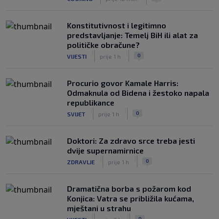
Konstitutivnost i legitimno
predstavljanje: Temelj BiH ili alat za
političke obračune?
|
|
0
VIJESTI
prije 1 h
Procurio govor Kamale Harris:
Odmaknula od Bidena i žestoko napala
republikance
|
|
0
SVIJET
prije 1 h
Doktori: Za zdravo srce treba jesti
dvije supernamirnice
|
|
0
ZDRAVLJE
prije 1 h
Dramatična borba s požarom kod
Konjica: Vatra se približila kućama,
mještani u strahu
|
|
0