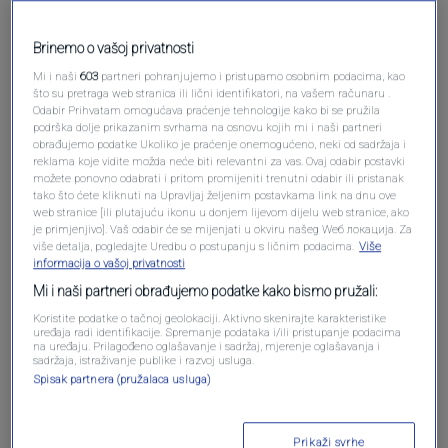
Pošalji komentar
Brinemo o vašoj privatnosti
Mi i naši
603
partneri pohranjujemo i pristupamo osobnim podacima, kao
što su pretraga web stranica ili lični identifikatori, na vašem računaru .
Odabir Prihvatam omogućava praćenje tehnologije kako bi se pružila
podrška dolje prikazanim svrhama na osnovu kojih mi i naši partneri
obrađujemo podatke Ukoliko je praćenje onemogućeno, neki od sadržaja i
reklama koje vidite možda neće biti relevantni za vas. Ovaj odabir postavki
možete ponovno odabrati i pritom promijeniti trenutni odabir ili pristanak
tako što ćete kliknuti na Upravljaj željenim postavkama link na dnu ove
web stranice [ili plutajuću ikonu u donjem lijevom dijelu web stranice, ako
je primjenjivo]. Vaš odabir će se mijenjati u okviru našeg Wеб локација. Za
više detalja, pogledajte Uredbu o postupanju s ličnim podacima.
Više
Oglas
informacija o vašoj privatnosti
Mi i naši partneri obrađujemo podatke kako bismo pružali:
Koristite podatke o tačnoj geolokaciji. Aktivno skenirajte karakteristike
uređaja radi identifikacije. Spremanje podataka i/ili pristupanje podacima
na uređaju. Prilagođeno oglašavanje i sadržaj, mjerenje oglašavanja i
sadržaja, istraživanje publike i razvoj usluga.
Spisak partnera (pružalaca usluga)
Prikaži svrhe