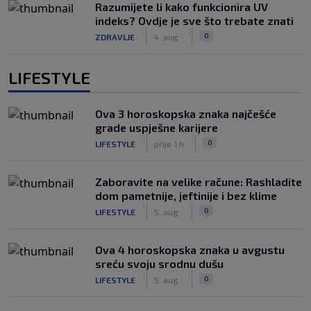
Razumijete li kako funkcionira UV
indeks? Ovdje je sve što trebate znati
|
|
0
ZDRAVLJE
4. aug.
LIFESTYLE
Ova 3 horoskopska znaka najčešće
grade uspješne karijere
|
|
0
LIFESTYLE
prije 1 h
Zaboravite na velike račune: Rashladite
dom pametnije, jeftinije i bez klime
|
|
0
LIFESTYLE
5. aug.
Ova 4 horoskopska znaka u avgustu
sreću svoju srodnu dušu
|
|
0
LIFESTYLE
5. aug.