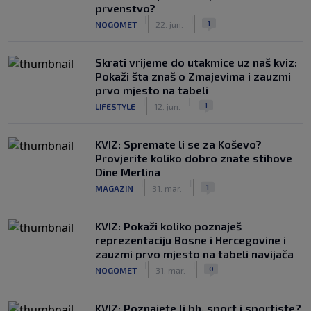
prvenstvo?
|
|
1
NOGOMET
22. jun.
Skrati vrijeme do utakmice uz naš kviz:
Pokaži šta znaš o Zmajevima i zauzmi
prvo mjesto na tabeli
|
|
1
LIFESTYLE
12. jun.
KVIZ: Spremate li se za Koševo?
Provjerite koliko dobro znate stihove
Dine Merlina
|
|
1
MAGAZIN
31. mar.
KVIZ: Pokaži koliko poznaješ
reprezentaciju Bosne i Hercegovine i
zauzmi prvo mjesto na tabeli navijača
|
|
0
NOGOMET
31. mar.
KVIZ: Poznajete li bh. sport i sportiste?