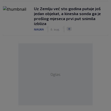
Uz Zemlju već sto godina putuje još
jedan objekat, a kineska sonda ga je
prošlog mjeseca prvi put snimila
izbliza
|
|
0
NAUKA
6. aug.
Oglas