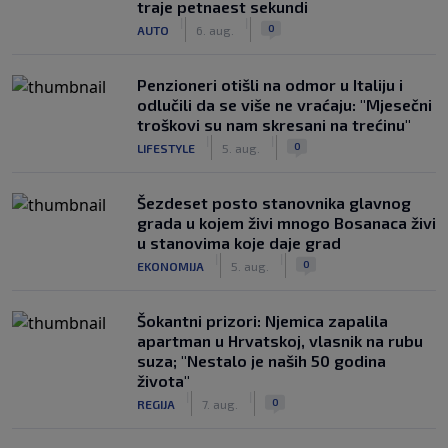
traje petnaest sekundi
|
|
0
AUTO
6. aug.
Penzioneri otišli na odmor u Italiju i
odlučili da se više ne vraćaju: "Mjesečni
troškovi su nam skresani na trećinu"
|
|
0
LIFESTYLE
5. aug.
Šezdeset posto stanovnika glavnog
grada u kojem živi mnogo Bosanaca živi
u stanovima koje daje grad
|
|
0
EKONOMIJA
5. aug.
Šokantni prizori: Njemica zapalila
apartman u Hrvatskoj, vlasnik na rubu
suza; "Nestalo je naših 50 godina
života"
|
|
0
REGIJA
7. aug.