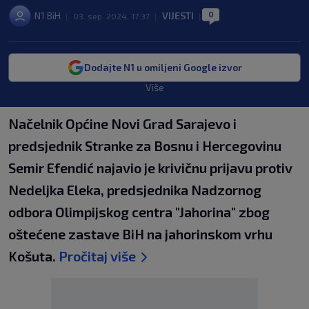
0
N1 BiH
VIJESTI
|
03. sep. 2024. 17:37
|
|
Dodajte N1 u omiljeni Google izvor
Više
Načelnik Općine Novi Grad Sarajevo i
predsjednik Stranke za Bosnu i Hercegovinu
Semir Efendić najavio je krivičnu prijavu protiv
Nedeljka Eleka, predsjednika Nadzornog
odbora Olimpijskog centra "Jahorina" zbog
oštećene zastave BiH na jahorinskom vrhu
Košuta.
Pročitaj više