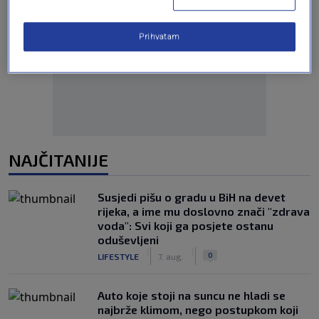
Prihvatam
Oglas
NAJČITANIJE
Susjedi pišu o gradu u BiH na devet
rijeka, a ime mu doslovno znači "zdrava
voda": Svi koji ga posjete ostanu
oduševljeni
|
|
0
LIFESTYLE
7. aug.
Auto koje stoji na suncu ne hladi se
najbrže klimom, nego postupkom koji