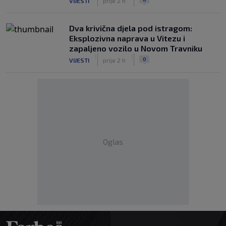
VIJESTI
prije 2 h
Dva krivična djela pod istragom:
Eksplozivna naprava u Vitezu i
zapaljeno vozilo u Novom Travniku
|
|
0
VIJESTI
prije 2 h
Oglas