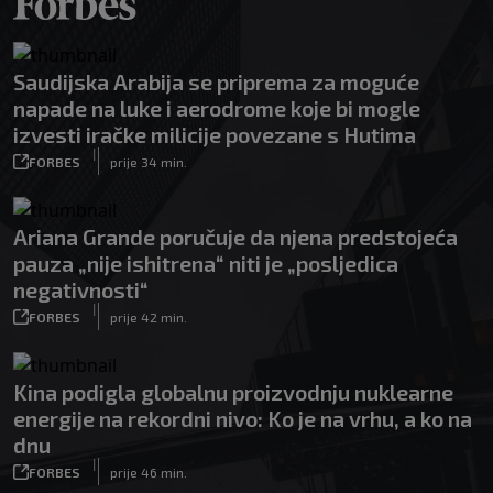
Saudijska Arabija se priprema za moguće
napade na luke i aerodrome koje bi mogle
izvesti iračke milicije povezane s Hutima
|
FORBES
prije 34 min.
Ariana Grande poručuje da njena predstojeća
pauza „nije ishitrena“ niti je „posljedica
negativnosti“
|
FORBES
prije 42 min.
Kina podigla globalnu proizvodnju nuklearne
energije na rekordni nivo: Ko je na vrhu, a ko na
dnu
|
FORBES
prije 46 min.