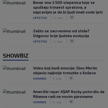
Bunar imа 3.500 stepenica koje se
spuštaju trinaest spratova, a
napravljen je da bi ljudi imali vode ljeti
|
|
0
LIFESTYLE
4. aug.
Zašto se zacrvenimo od stida?
Odgovor krije ljudska evolucija
|
|
0
LIFESTYLE
4. aug.
SHOWBIZ
Video koji budi emocije: Dino Merlin
objavio najbolje trenutke s Koševa
|
|
0
SHOWBIZ
6. aug.
Američki reper A$AP Rocky potvrdio da
Rihanna radi na novim pjesmama
|
|
0
SHOWBIZ
6. aug.