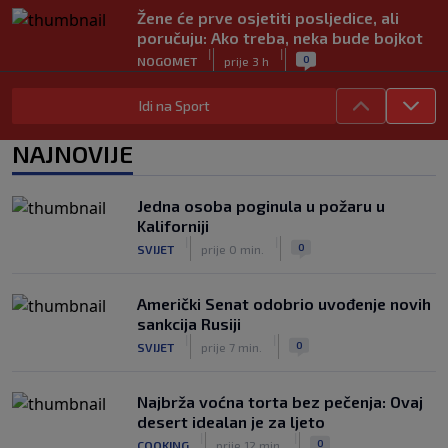
Žene će prve osjetiti posljedice, ali
poručuju: Ako treba, neka bude bojkot
|
|
0
NOGOMET
prije 3 h
Zvanično: Samed Baždar ima novi klub,
Idi na Sport
zadužio broj sa velikom "težinom"
|
|
0
NOGOMET
prije 5 h
NAJNOVIJE
Prije nekoliko godina zaludjela je
internet, a onda nestala iz javnosti: Svi
Jedna osoba poginula u požaru u
se pitaju gdje je i šta radi (VIDEO)
Kaliforniji
|
|
0
OSTALI SPORTOVI
prije 5 h
|
|
0
SVIJET
prije 0 min.
Američki Senat odobrio uvođenje novih
sankcija Rusiji
|
|
0
SVIJET
prije 7 min.
Najbrža voćna torta bez pečenja: Ovaj
desert idealan je za ljeto
|
|
0
COOKING
prije 12 min.