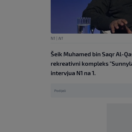
N1
|
N1
Šeik Muhamed bin Saqr Al-Qasi
rekreativni kompleks "Sunnylan
intervjua N1 na 1.
Podijeli