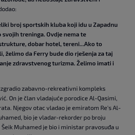
 dodao:
iki broj sportskih kluba koji idu u Zapadnu
o svojih treninga. Ovdje nema te
strukture, dobar hotel, tereni...Ako to
i, želimo da Ferry bude dio rješenja za taj
itanje zdravstvenog turizma. Želimo imati i
je izgradio zabavno-rekreativni kompleks
ić. On je član vladajuće porodice Al-Qasimi,
ata. Njegov otac vladao je emiratom Re's Al-
uhamed, bio je vladar-rekorder po broju
i. Šeik Muhamed je bio i ministar pravosuđa u