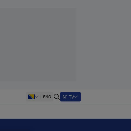
N1 TV
ENG