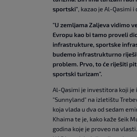
sportski"
, kazao je Al-Qasimi i
"U zemljama Zaljeva vidimo vel
Evropu kao bi tamo proveli di
infrastrukture, sportske infra
budemo infrastrukturno riješil
problem. Prvo, to će riješiti p
sportski turizam".
Al-Qasimi je investitora koji 
"Sunnyland" na izletištu Trebev
koja vlada u dva od sedam emir
Khaima te je, kako kaže šeik M
godina koje je proveo na vlast