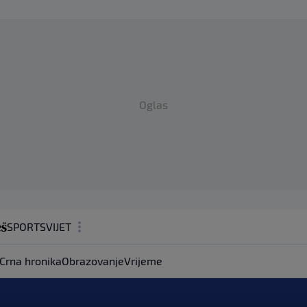
Oglas
SPORT
SVIJET
MAGAZIN
Crna hronika
Obrazovanje
Vrijeme
ZDRAVLJE