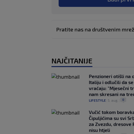
Pratite nas na društvenim mr
NAJČITANIJE
Penzioneri otišli na
Italiju i odlučili da s
vraćaju: "Mjesečni t
nam skresani na tre
0
LIFESTYLE
|
5. aug.
|
Vučić tokom boravka
Čipuljićima su svi Srb
za Zvezdu, dresove 
nisu htjeli