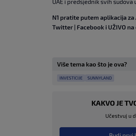
UAE i predsjednik svih sudova u
N1 pratite putem aplikacija za
Twitter
|
Facebook
i UŽIVO
na
Više tema kao što je ova?
INVESTICIJE
SUNNYLAND
KAKVO JE TV
Učestvuj u di
Budi prvi 