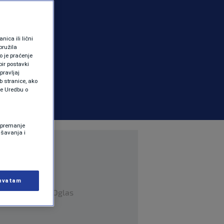
ica ili lični
pružila
 je praćenje
ir postavki
pravljaj
b stranice, ako
te Uredbu o
 Spremanje
ašavanja i
hvatam
Oglas