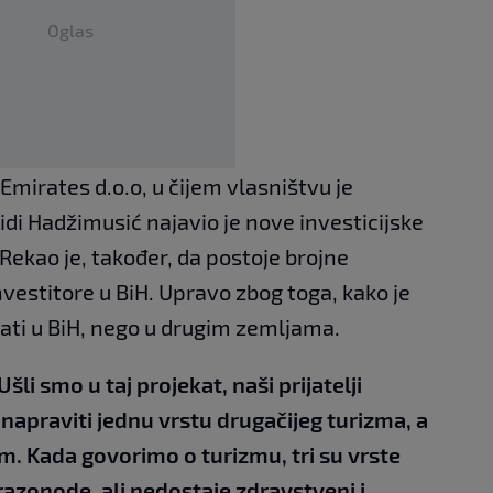
Oglas
Emirates d.o.o, u čijem vlasništvu je
idi Hadžimusić najavio je nove investicijske
 Rekao je, također, da postoje brojne
vestitore u BiH. Upravo zbog toga, kako je
rati u BiH, nego u drugim zemljama.
li smo u taj projekat, naši prijatelji
napraviti jednu vrstu drugačijeg turizma, a
am. Kada govorimo o turizmu, tri su vrste
razonode, ali nedostaje zdravstveni i