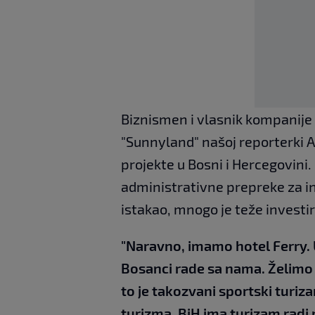
Biznismen i vlasnik kompanije 
"Sunnyland" našoj reporterki A
projekte u Bosni i Hercegovini.
administrativne prepreke za in
istakao, mnogo je teže investi
"Naravno, imamo hotel Ferry. Uš
Bosanci rade sa nama. Želimo 
to je takozvani sportski turiz
turizma. BiH ima turizam radi 