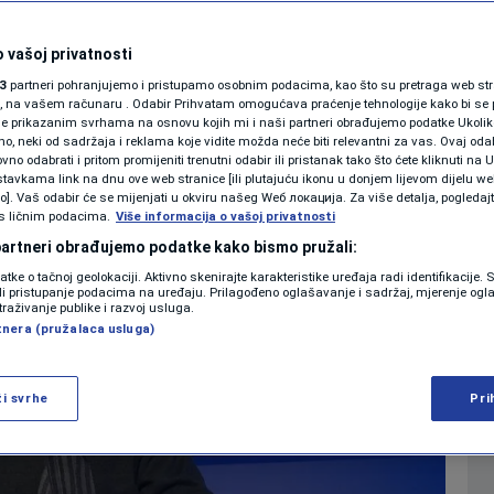
krio u šta želi
SHOWBIZ
KOLUMNE
 vašoj privatnosti
staje BiH
3
partneri pohranjujemo i pristupamo osobnim podacima, kao što su pretraga web stran
ori, na vašem računaru . Odabir Prihvatam omogućava praćenje tehnologije kako bi se 
je prikazanim svrhama na osnovu kojih mi i naši partneri obrađujemo podatke Ukoliko
0
14:19
EKONOMIJA
komentara
>
|
|
 neki od sadržaja i reklama koje vidite možda neće biti relevantni za vas. Ovaj odab
PODCAST
no odabrati i pritom promijeniti trenutni odabir ili pristanak tako što ćete kliknuti na U
tavkama link na dnu ove web stranice [ili plutajuću ikonu u donjem lijevom dijelu we
N1 SPECIJAL
vo]. Vaš odabir će se mijenjati u okviru našeg Wеб локација. Za više detalja, pogledaj
s ličnim podacima.
Više informacija o vašoj privatnosti
FENOMENI
 partneri obrađujemo podatke kako bismo pružali:
datke o tačnoj geolokaciji. Aktivno skenirajte karakteristike uređaja radi identifikacije.
NEISTRAŽENO
ili pristupanje podacima na uređaju. Prilagođeno oglašavanje i sadržaj, mjerenje ogl
traživanje publike i razvoj usluga.
tnera (pružalaca usluga)
VIRALNO
FOTO
ži svrhe
Pri
PROMO
VIDEO