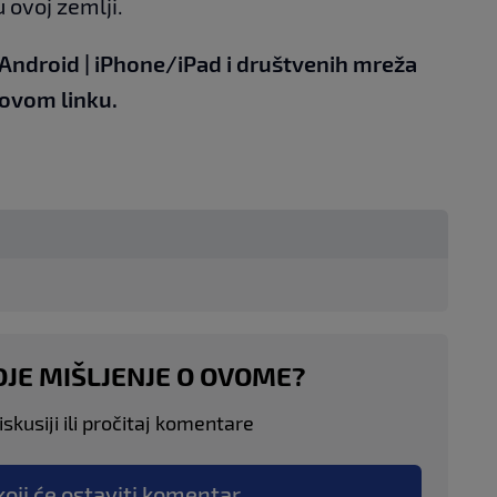
 ovoj zemlji.
Android
|
iPhone/iPad
i društvenih
mreža
 ovom linku
.
OJE MIŠLJENJE O OVOME?
skusiji ili pročitaj komentare
koji će ostaviti komentar