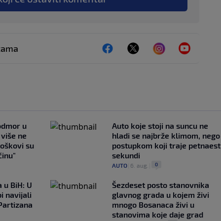
ežama
 odmor u
Auto koje stoji na suncu ne
e više ne
hladi se najbrže klimom, nego
roškovi su
postupkom koji traje petnaest
ćinu"
sekundi
0
AUTO
|
6. aug.
|
 u BiH: U
Šezdeset posto stanovnika
i navijali
glavnog grada u kojem živi
Partizana
mnogo Bosanaca živi u
stanovima koje daje grad