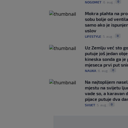
0
NOGOMET
|
6. aug.
|
Mokra plahta na pro
sobu bolje od ventila
samo ako je ispunje
uslov
0
LIFESTYLE
|
5. aug.
|
Uz Zemlju već sto g
putuje još jedan obje
kineska sonda ga je
mjeseca prvi put snim
0
NAUKA
|
6. aug.
|
Na najtoplijem nase
mjestu na svijetu lj
vade so, a karavan 
pijace putuje dva da
0
SVIJET
|
5. aug.
|