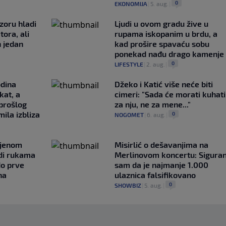
0
EKONOMIJA
|
5. aug.
|
zoru hladi
Ljudi u ovom gradu žive u
tora, ali
rupama iskopanim u brdu, a
n jedan
kad prošire spavaću sobu
ponekad nađu drago kamenje
0
LIFESTYLE
|
2. aug.
|
odina
Džeko i Katić više neće biti
kat, a
cimeri: "Sada će morati kuhati
 prošlog
za nju, ne za mene..."
ila izbliza
0
NOGOMET
|
6. aug.
|
ljenom
Misirlić o dešavanjima na
udi rukama
Merlinovom koncertu: Sigura
do prve
sam da je najmanje 1.000
na
ulaznica falsifikovano
0
SHOWBIZ
|
5. aug.
|