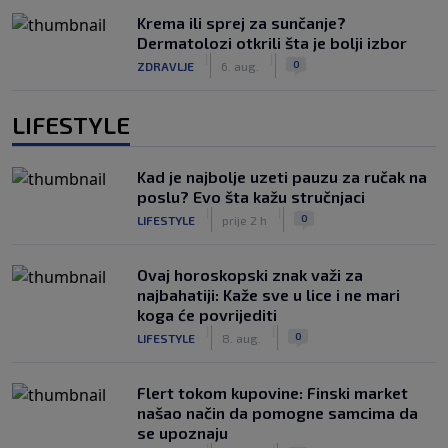
Krema ili sprej za sunčanje?
Dermatolozi otkrili šta je bolji izbor
|
|
0
ZDRAVLJE
6. aug.
LIFESTYLE
Kad je najbolje uzeti pauzu za ručak na
poslu? Evo šta kažu stručnjaci
|
|
0
LIFESTYLE
prije 2 h
Ovaj horoskopski znak važi za
najbahatiji: Kaže sve u lice i ne mari
koga će povrijediti
|
|
0
LIFESTYLE
8. aug.
Flert tokom kupovine: Finski market
našao način da pomogne samcima da
se upoznaju