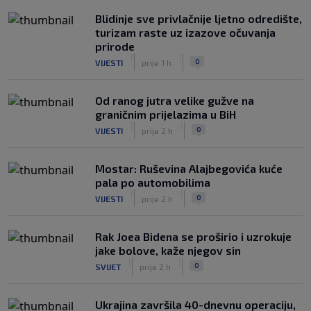
Blidinje sve privlačnije ljetno odredište,
turizam raste uz izazove očuvanja
prirode
|
|
0
VIJESTI
prije 1 h
Od ranog jutra velike gužve na
graničnim prijelazima u BiH
|
|
0
VIJESTI
prije 2 h
Mostar: Ruševina Alajbegovića kuće
pala po automobilima
|
|
0
VIJESTI
prije 2 h
Rak Joea Bidena se proširio i uzrokuje
jake bolove, kaže njegov sin
|
|
0
SVIJET
prije 2 h
Ukrajina završila 40-dnevnu operaciju,