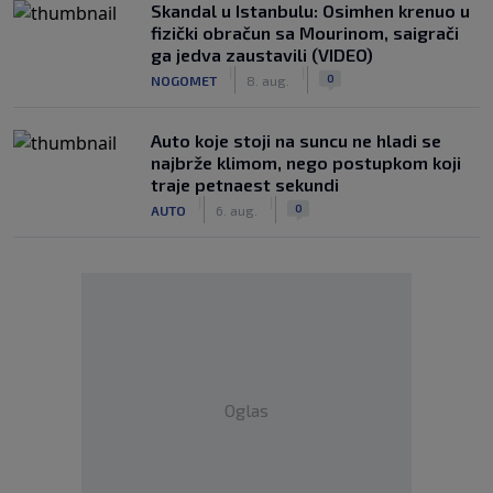
Skandal u Istanbulu: Osimhen krenuo u
fizički obračun sa Mourinom, saigrači
ga jedva zaustavili (VIDEO)
|
|
0
NOGOMET
8. aug.
Auto koje stoji na suncu ne hladi se
najbrže klimom, nego postupkom koji
traje petnaest sekundi
|
|
0
AUTO
6. aug.
Oglas