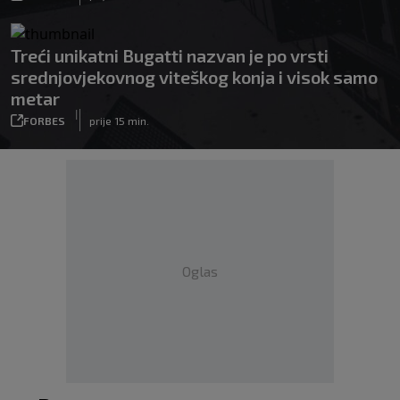
Treći unikatni Bugatti nazvan je po vrsti
srednjovjekovnog viteškog konja i visok samo
metar
|
FORBES
prije 15 min.
Oglas