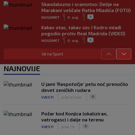
Skandalozno i sramotno: Delije na
Marakani veličale Ratka Mladića (FOTO)
|
|
0
NOGOMET
8. aug.
Kakav otac, takav sin: I Kodro mlađi
pogodio protiv Real Madrida (VIDEO)
|
|
0
NOGOMET
8. aug.
Sudija dosjetljivim komentarom
Idi na Sport
nasmijao publiku nakon žalbe tenisera
(VIDEO)
NAJNOVIJE
|
|
0
TENIS
8. aug.
Haos u Irskoj: Navijač utrčao na teren i
U jami 'Raspotočje' petu noć prenoćilo
nasrnuo na gostujuće fudbalere
devet zeničkih rudara
(VIDEO)
|
|
|
|
0
VIJESTI
prije 43 min
0
NOGOMET
8. aug.
Požar kod Konjica lokaliziran,
vatrogasci i dalje na terenu
|
|
0
VIJESTI
prije 1 h