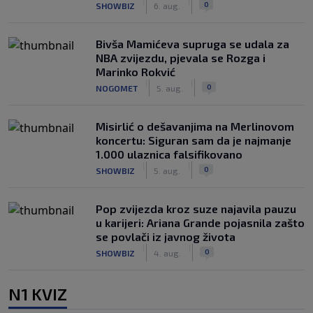
|
|
0
SHOWBIZ
6. aug.
Bivša Mamićeva supruga se udala za
NBA zvijezdu, pjevala se Rozga i
Marinko Rokvić
|
|
0
NOGOMET
5. aug.
Misirlić o dešavanjima na Merlinovom
koncertu: Siguran sam da je najmanje
1.000 ulaznica falsifikovano
|
|
0
SHOWBIZ
5. aug.
Pop zvijezda kroz suze najavila pauzu
u karijeri: Ariana Grande pojasnila zašto
se povlači iz javnog života
|
|
0
SHOWBIZ
4. aug.
N1 KVIZ