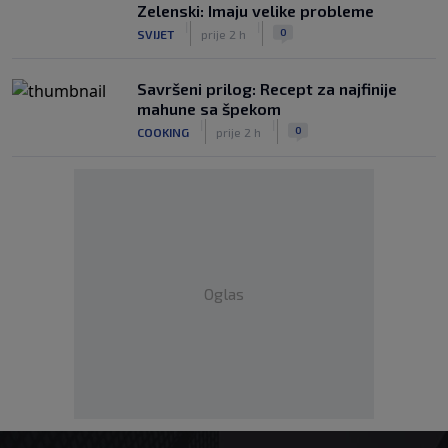
Zelenski: Imaju velike probleme
|
|
0
SVIJET
prije 2 h
Savršeni prilog: Recept za najfinije
mahune sa špekom
|
|
0
COOKING
prije 2 h
Oglas