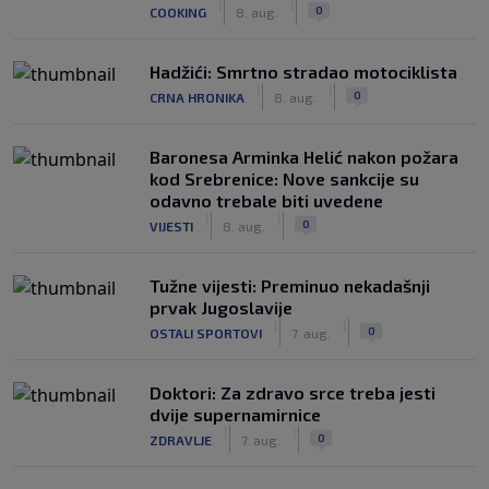
|
|
0
COOKING
8. aug.
Hadžići: Smrtno stradao motociklista
|
|
0
CRNA HRONIKA
8. aug.
Baronesa Arminka Helić nakon požara
kod Srebrenice: Nove sankcije su
odavno trebale biti uvedene
|
|
0
VIJESTI
8. aug.
Tužne vijesti: Preminuo nekadašnji
prvak Jugoslavije
|
|
0
OSTALI SPORTOVI
7. aug.
Doktori: Za zdravo srce treba jesti
dvije supernamirnice
|
|
0
ZDRAVLJE
7. aug.