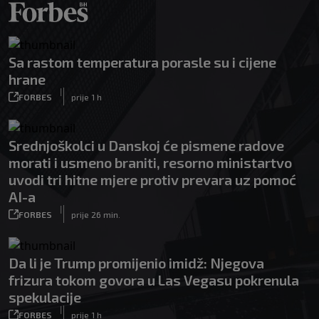
Sa rastom temperatura porasle su i cijene
hrane
|
FORBES
prije 1 h
Srednjoškolci u Danskoj će pismene radove
morati i usmeno braniti, resorno ministartvo
uvodi tri hitne mjere protiv prevara uz pomoć
AI-a
|
FORBES
prije 26 min.
Da li je Trump promijenio imidž: Njegova
frizura tokom govora u Las Vegasu pokrenula
spekulacije
|
FORBES
prije 1 h