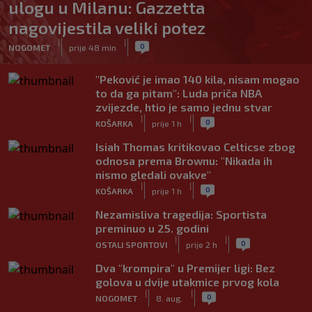
ulogu u Milanu: Gazzetta
nagovijestila veliki potez
|
|
0
NOGOMET
prije 48 min
"Peković je imao 140 kila, nisam mogao
to da ga pitam": Luda priča NBA
zvijezde, htio je samo jednu stvar
|
|
0
KOŠARKA
prije 1 h
Isiah Thomas kritikovao Celticse zbog
odnosa prema Brownu: "Nikada ih
nismo gledali ovakve"
|
|
0
KOŠARKA
prije 1 h
Nezamisliva tragedija: Sportista
preminuo u 25. godini
|
|
0
OSTALI SPORTOVI
prije 2 h
Dva "krompira" u Premijer ligi: Bez
golova u dvije utakmice prvog kola
|
|
0
NOGOMET
8. aug.