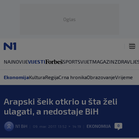
Oglas
NAJNOVIJE
VIJESTI
SPORT
SVIJET
MAGAZIN
ZDRAVLJE
Ekonomija
Kultura
Regija
Crna hronika
Obrazovanje
Vrijeme
Arapski šeik otkrio u šta želi
ulagati, a nedostaje BiH
0
N1 BiH
EKONOMIJA
|
09. mar. 2017. 13:52
>
14:19
|
|