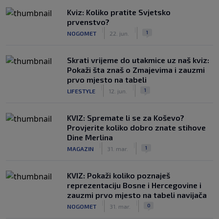
Kviz: Koliko pratite Svjetsko
prvenstvo?
|
|
1
NOGOMET
22. jun.
Skrati vrijeme do utakmice uz naš kviz:
Pokaži šta znaš o Zmajevima i zauzmi
prvo mjesto na tabeli
|
|
1
LIFESTYLE
12. jun.
KVIZ: Spremate li se za Koševo?
Provjerite koliko dobro znate stihove
Dine Merlina
|
|
1
MAGAZIN
31. mar.
KVIZ: Pokaži koliko poznaješ
reprezentaciju Bosne i Hercegovine i
zauzmi prvo mjesto na tabeli navijača
|
|
0
NOGOMET
31. mar.