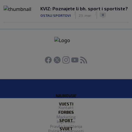
KVIZ: Poznajete li bh. sport i sportiste?
|
|
0
OSTALI SPORTOVI
23. mar.
NAJNOVIJE
VIJESTI
Kontakt
FORBES
O nama
Marketing
SPORT
Impresum
Pravila korištenja
SVIJET
Politika privatnosti