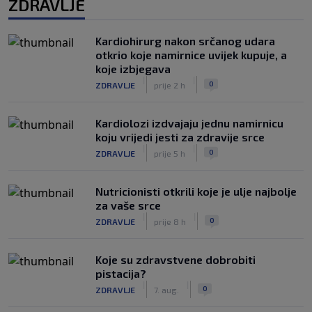
ZDRAVLJE
Kardiohirurg nakon srčanog udara
otkrio koje namirnice uvijek kupuje, a
koje izbjegava
|
|
0
ZDRAVLJE
prije 2 h
Kardiolozi izdvajaju jednu namirnicu
koju vrijedi jesti za zdravije srce
|
|
0
ZDRAVLJE
prije 5 h
Nutricionisti otkrili koje je ulje najbolje
za vaše srce
|
|
0
ZDRAVLJE
prije 8 h
Koje su zdravstvene dobrobiti
pistacija?
|
|
0
ZDRAVLJE
7. aug.