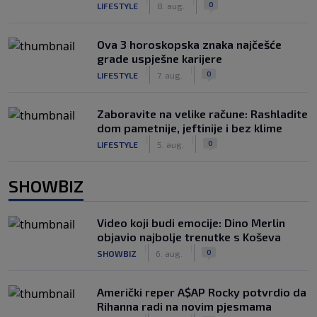
|
|
0
LIFESTYLE
8. aug.
Ova 3 horoskopska znaka najčešće
grade uspješne karijere
|
|
0
LIFESTYLE
7. aug.
Zaboravite na velike račune: Rashladite
dom pametnije, jeftinije i bez klime
|
|
0
LIFESTYLE
5. aug.
SHOWBIZ
Video koji budi emocije: Dino Merlin
objavio najbolje trenutke s Koševa
|
|
0
SHOWBIZ
6. aug.
Američki reper A$AP Rocky potvrdio da
Rihanna radi na novim pjesmama