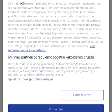
Oglas
Mi i naši
603
partneri pohranjujemo i pristupamo osobnim podacima, kao
što su pretraga web stranica ili lični identifikatori, na vašem računaru .
Odabir Prihvatam omogućava praćenje tehnologije kako bi se pružila
podrška dolje prikazanim svrhama na osnovu kojih mi i naši partneri
obrađujemo podatke Ukoliko je praćenje onemogućeno, neki od sadržaja i
reklama koje vidite možda neće biti relevantni za vas. Ovaj odabir postavki
možete ponovno odabrati i pritom promijeniti trenutni odabir ili pristanak
tako što ćete kliknuti na Upravljaj željenim postavkama link na dnu ove
web stranice [ili plutajuću ikonu u donjem lijevom dijelu web stranice, ako
je primjenjivo]. Vaš odabir će se mijenjati u okviru našeg Wеб локација. Za
više detalja, pogledajte Uredbu o postupanju s ličnim podacima.
Više
informacija o vašoj privatnosti
Mi i naši partneri obrađujemo podatke kako bismo pružali:
Oglas
Koristite podatke o tačnoj geolokaciji. Aktivno skenirajte karakteristike
uređaja radi identifikacije. Spremanje podataka i/ili pristupanje podacima
na uređaju. Prilagođeno oglašavanje i sadržaj, mjerenje oglašavanja i
sadržaja, istraživanje publike i razvoj usluga.
Spisak partnera (pružalaca usluga)
Prikaži svrhe
NAJČITANIJE
Prihvatam