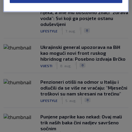
Susjedi pišu o gradu u BiH na devet
rijeka, a ime mu doslovno znači "zdrava
voda": Svi koji ga posjete ostanu
oduševljeni
|
|
0
LIFESTYLE
7. aug.
Ukrajinski general upozorava na BiH
kao mogući novi front ruskog
hibridnog rata: Posebno izdvaja Brčko
|
|
0
VIJESTI
8. aug.
Penzioneri otišli na odmor u Italiju i
odlučili da se više ne vraćaju: "Mjesečni
troškovi su nam skresani na trećinu"
|
|
0
LIFESTYLE
5. aug.
Punjene paprike kao nekad: Ovaj mali
trik naših baka čini nadjev savršeno
sočnim