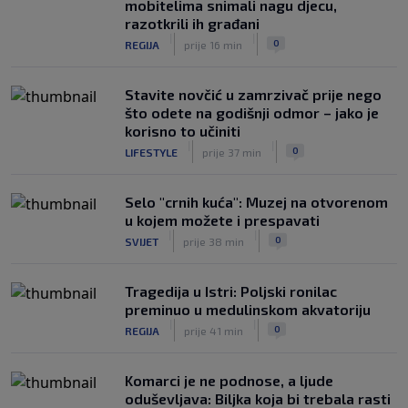
mobitelima snimali nagu djecu,
golova u dvije utakmice prvog kola
razotkrili ih građani
|
|
0
NOGOMET
8. aug.
|
|
0
REGIJA
prije 16 min
Stavite novčić u zamrzivač prije nego
što odete na godišnji odmor – jako je
korisno to učiniti
|
|
0
LIFESTYLE
prije 37 min
Selo "crnih kuća": Muzej na otvorenom
u kojem možete i prespavati
|
|
0
SVIJET
prije 38 min
Tragedija u Istri: Poljski ronilac
preminuo u medulinskom akvatoriju
|
|
0
REGIJA
prije 41 min
Komarci je ne podnose, a ljude
oduševljava: Biljka koja bi trebala rasti