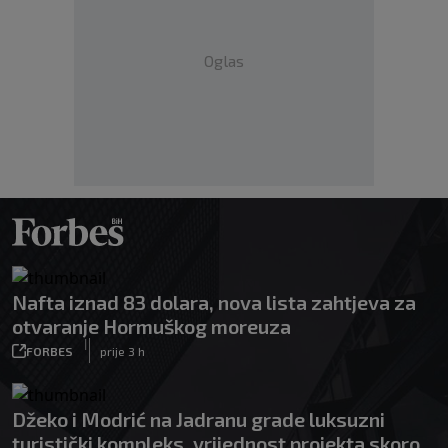
Oglas
Nafta iznad 83 dolara, nova lista zahtjeva za
otvaranje Hormuškog moreuza
|
FORBES
prije 3 h
Džeko i Modrić na Jadranu grade luksuzni
turistički kompleks, vrijednost projekta skoro