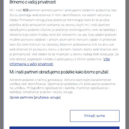
Brinemo o vašoj privatnosti
Mi i naši
603
partneri pohranjujemo i pristupamo osobnim podacima, kao
što su pretraga web stranica ili lični identifikatori, na vašem računaru .
Odabir Prihvatam omogućava praćenje tehnologije kako bi se pružila
podrška dolje prikazanim svrhama na osnovu kojih mi i naši partneri
obrađujemo podatke Ukoliko je praćenje onemogućeno, neki od sadržaja i
reklama koje vidite možda neće biti relevantni za vas. Ovaj odabir postavki
možete ponovno odabrati i pritom promijeniti trenutni odabir ili pristanak
tako što ćete kliknuti na Upravljaj željenim postavkama link na dnu ove
Oglas
web stranice [ili plutajuću ikonu u donjem lijevom dijelu web stranice, ako
je primjenjivo]. Vaš odabir će se mijenjati u okviru našeg Wеб локација. Za
više detalja, pogledajte Uredbu o postupanju s ličnim podacima.
Više
informacija o vašoj privatnosti
Mi i naši partneri obrađujemo podatke kako bismo pružali:
Koristite podatke o tačnoj geolokaciji. Aktivno skenirajte karakteristike
uređaja radi identifikacije. Spremanje podataka i/ili pristupanje podacima
na uređaju. Prilagođeno oglašavanje i sadržaj, mjerenje oglašavanja i
sadržaja, istraživanje publike i razvoj usluga.
Spisak partnera (pružalaca usluga)
Prikaži svrhe
Oglas