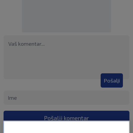
Pošalji
Pošalji komentar