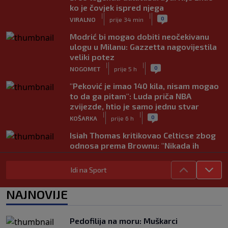
ko je čovjek ispred njega
|
|
0
VIRALNO
prije 34 min
Modrić bi mogao dobiti neočekivanu
ulogu u Milanu: Gazzetta nagovijestila
veliki potez
|
|
0
NOGOMET
prije 5 h
"Peković je imao 140 kila, nisam mogao
to da ga pitam": Luda priča NBA
zvijezde, htio je samo jednu stvar
|
|
0
KOŠARKA
prije 6 h
Isiah Thomas kritikovao Celticse zbog
odnosa prema Brownu: "Nikada ih
nismo gledali ovakve"
|
|
0
KOŠARKA
prije 6 h
Idi na Sport
Nezamisliva tragedija: Sportista
NAJNOVIJE
preminuo u 25. godini
|
|
0
OSTALI SPORTOVI
prije 7 h
Pedofilija na moru: Muškarci
Dva "krompira" u Premijer ligi: Bez