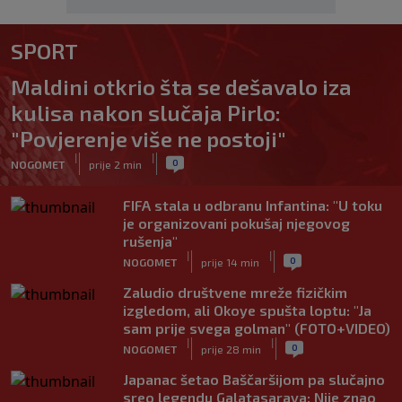
SPORT
Maldini otkrio šta se dešavalo iza
kulisa nakon slučaja Pirlo:
"Povjerenje više ne postoji"
|
|
0
NOGOMET
prije 2 min
FIFA stala u odbranu Infantina: "U toku
je organizovani pokušaj njegovog
rušenja"
|
|
0
NOGOMET
prije 14 min
Zaludio društvene mreže fizičkim
izgledom, ali Okoye spušta loptu: "Ja
sam prije svega golman" (FOTO+VIDEO)
|
|
0
NOGOMET
prije 28 min
Japanac šetao Baščaršijom pa slučajno
sreo legendu Galatasaraya: Nije znao