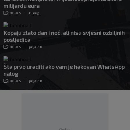
milijardu eura
|
FORBES
8. aug.
Kopaju zlato dan i noć, ali nisu svjesni ozbiljnih
posljedica
|
FORBES
prije 2 h
Šta prvo uraditi ako vam je hakovan WhatsApp
nalog
|
FORBES
prije 2 h
Oglas