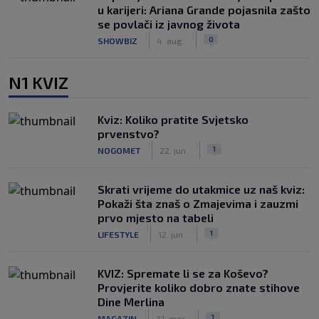
u karijeri: Ariana Grande pojasnila zašto
se povlači iz javnog života
|
|
0
SHOWBIZ
4. aug.
N1 KVIZ
Kviz: Koliko pratite Svjetsko
prvenstvo?
|
|
1
NOGOMET
22. jun.
Skrati vrijeme do utakmice uz naš kviz:
Pokaži šta znaš o Zmajevima i zauzmi
prvo mjesto na tabeli
|
|
1
LIFESTYLE
12. jun.
KVIZ: Spremate li se za Koševo?
Provjerite koliko dobro znate stihove
Dine Merlina
|
|
1
MAGAZIN
31. mar.