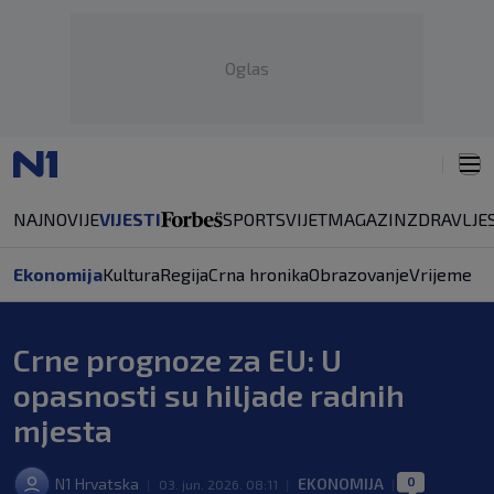
Oglas
NAJNOVIJE
VIJESTI
SPORT
SVIJET
MAGAZIN
ZDRAVLJE
Ekonomija
Kultura
Regija
Crna hronika
Obrazovanje
Vrijeme
Crne prognoze za EU: U
opasnosti su hiljade radnih
mjesta
0
N1 Hrvatska
EKONOMIJA
|
03. jun. 2026. 08:11
|
|