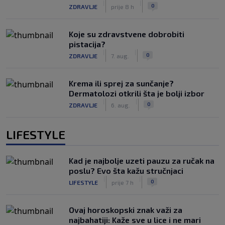
|
|
0
ZDRAVLJE
prije 8 h
Koje su zdravstvene dobrobiti
pistacija?
|
|
0
ZDRAVLJE
7. aug.
Krema ili sprej za sunčanje?
Dermatolozi otkrili šta je bolji izbor
|
|
0
ZDRAVLJE
6. aug.
LIFESTYLE
Kad je najbolje uzeti pauzu za ručak na
poslu? Evo šta kažu stručnjaci
|
|
0
LIFESTYLE
prije 7 h
Ovaj horoskopski znak važi za
najbahatiji: Kaže sve u lice i ne mari