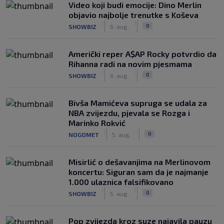
Video koji budi emocije: Dino Merlin
objavio najbolje trenutke s Koševa
|
|
0
SHOWBIZ
6. aug.
Američki reper A$AP Rocky potvrdio da
Rihanna radi na novim pjesmama
|
|
0
SHOWBIZ
6. aug.
Bivša Mamićeva supruga se udala za
NBA zvijezdu, pjevala se Rozga i
Marinko Rokvić
|
|
0
NOGOMET
5. aug.
Misirlić o dešavanjima na Merlinovom
koncertu: Siguran sam da je najmanje
1.000 ulaznica falsifikovano
|
|
0
SHOWBIZ
5. aug.
Pop zvijezda kroz suze najavila pauzu