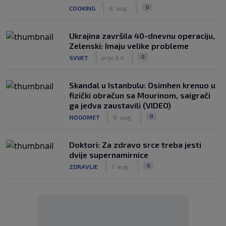
|
|
0
COOKING
8. aug.
Ukrajina završila 40-dnevnu operaciju,
Zelenski: Imaju velike probleme
|
|
0
SVIJET
prije 6 h
Skandal u Istanbulu: Osimhen krenuo u
fizički obračun sa Mourinom, saigrači
ga jedva zaustavili (VIDEO)
|
|
0
NOGOMET
8. aug.
Doktori: Za zdravo srce treba jesti
dvije supernamirnice
|
|
0
ZDRAVLJE
7. aug.