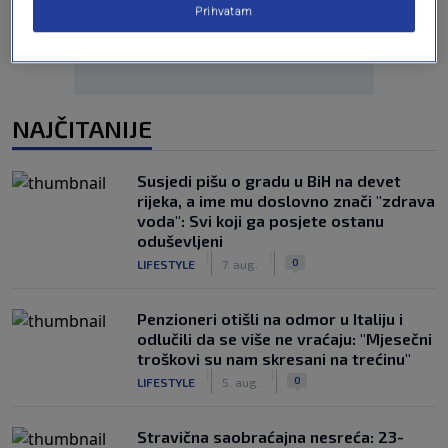
Prihvatam
NAJČITANIJE
Susjedi pišu o gradu u BiH na devet
rijeka, a ime mu doslovno znači "zdrava
voda": Svi koji ga posjete ostanu
oduševljeni
|
|
0
LIFESTYLE
7. aug.
Penzioneri otišli na odmor u Italiju i
odlučili da se više ne vraćaju: "Mjesečni
troškovi su nam skresani na trećinu"
|
|
0
LIFESTYLE
5. aug.
Stravična saobraćajna nesreća: 23-