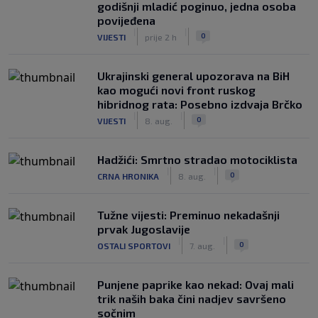
godišnji mladić poginuo, jedna osoba
povijeđena
|
|
0
VIJESTI
prije 2 h
Ukrajinski general upozorava na BiH
kao mogući novi front ruskog
hibridnog rata: Posebno izdvaja Brčko
|
|
0
VIJESTI
8. aug.
Hadžići: Smrtno stradao motociklista
|
|
0
CRNA HRONIKA
8. aug.
Tužne vijesti: Preminuo nekadašnji
prvak Jugoslavije
|
|
0
OSTALI SPORTOVI
7. aug.
Punjene paprike kao nekad: Ovaj mali
trik naših baka čini nadjev savršeno
sočnim