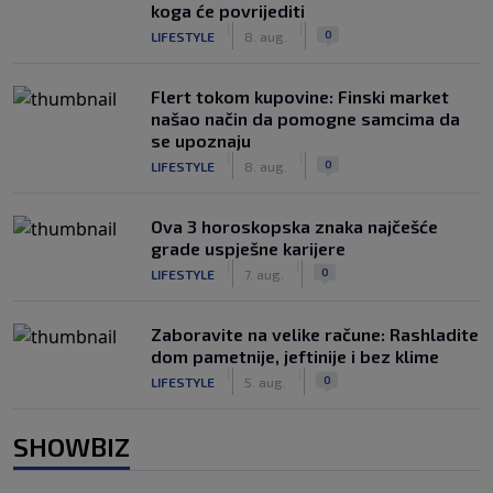
koga će povrijediti
|
|
0
LIFESTYLE
8. aug.
Flert tokom kupovine: Finski market
našao način da pomogne samcima da
se upoznaju
|
|
0
LIFESTYLE
8. aug.
Ova 3 horoskopska znaka najčešće
grade uspješne karijere
|
|
0
LIFESTYLE
7. aug.
Zaboravite na velike račune: Rashladite
dom pametnije, jeftinije i bez klime
|
|
0
LIFESTYLE
5. aug.
SHOWBIZ