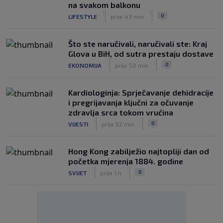
na svakom balkonu
|
|
0
LIFESTYLE
prije 43 min
Što ste naručivali, naručivali ste: Kraj
Glova u BiH, od sutra prestaju dostave
|
|
0
EKONOMIJA
prije 50 min
Kardiologinja: Sprječavanje dehidracije
i pregrijavanja ključni za očuvanje
zdravlja srca tokom vrućina
|
|
0
VIJESTI
prije 52 min
Hong Kong zabilježio najtopliji dan od
početka mjerenja 1884. godine
|
|
0
SVIJET
prije 1 h