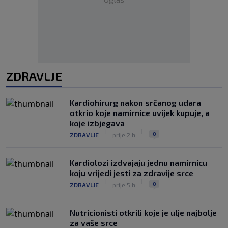
ZDRAVLJE
Kardiohirurg nakon srčanog udara
otkrio koje namirnice uvijek kupuje, a
koje izbjegava
|
|
0
ZDRAVLJE
prije 2 h
Kardiolozi izdvajaju jednu namirnicu
koju vrijedi jesti za zdravije srce
|
|
0
ZDRAVLJE
prije 5 h
Nutricionisti otkrili koje je ulje najbolje
za vaše srce