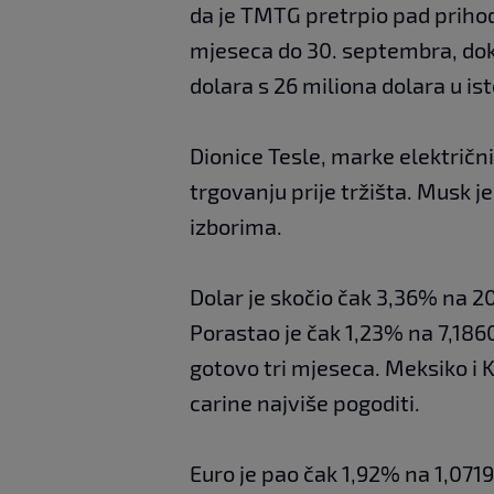
da je TMTG pretrpio pad prihod
mjeseca do 30. septembra, dok 
dolara s 26 miliona dolara u is
Dionice Tesle, marke električ
trgovanju prije tržišta. Musk j
izborima.
Dolar je skočio čak 3,36% na 2
Porastao je čak 1,23% na 7,1860
gotovo tri mjeseca. Meksiko i
carine najviše pogoditi.
Euro je pao čak 1,92% na 1,0719 