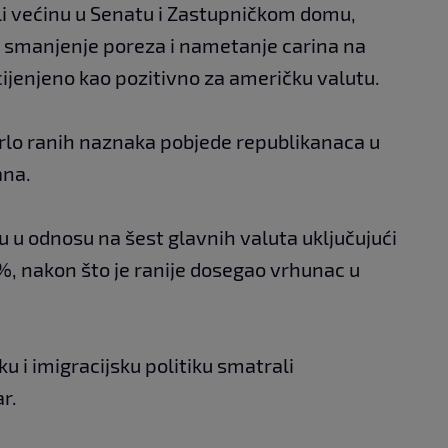
li većinu u Senatu i Zastupničkom domu,
a smanjenje poreza i nametanje carina na
cijenjeno kao pozitivno za američku valutu.
rlo ranih naznaka pobjede republikanaca u
ana.
tu u odnosu na šest glavnih valuta uključujući
5%, nakon što je ranije dosegao vrhunac u
u i imigracijsku politiku smatrali
r.