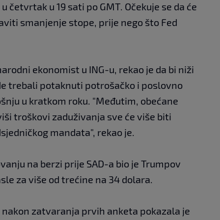
 u četvrtak u 19 sati po GMT. Očekuje se da će
aviti smanjenje stope, prije nego što Fed
rodni ekonomist u ING-u, rekao je da bi niži
 trebali potaknuti potrošačko i poslovno
ošnju u kratkom roku. "Međutim, obećane
viši troškovi zaduživanja sve će više biti
jedničkog mandata", rekao je.
anju na berzi prije SAD-a bio je Trumpov
le za više od trećine na 34 dolara.
 nakon zatvaranja prvih anketa pokazala je