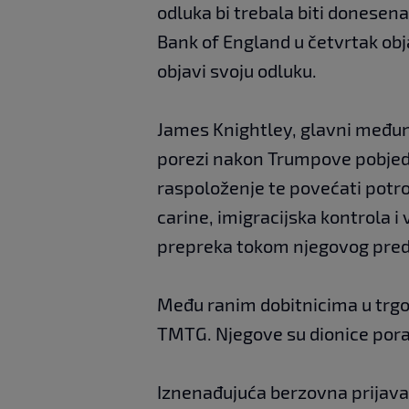
odluka bi trebala biti donesena
Bank of England u četvrtak obj
objavi svoju odluku.
James Knightley, glavni međuna
porezi nakon Trumpove pobjede
raspoloženje te povećati potr
carine, imigracijska kontrola i 
prepreka tokom njegovog preds
Među ranim dobitnicima u trgov
TMTG. Njegove su dionice poras
Iznenađujuća berzovna prijava