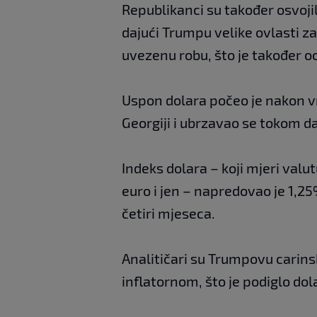
Republikanci su također osvoji
dajući Trumpu velike ovlasti z
uvezenu robu, što je također o
Uspon dolara počeo je nakon v
Georgiji i ubrzavao se tokom d
Indeks dolara – koji mjeri valu
euro i jen – napredovao je 1,2
četiri mjeseca.
Analitičari su Trumpovu carinsk
inflatornom, što je podiglo dola