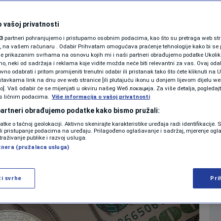
 rastu nakon
SHOWBIZ
KOLUMNE
 vašoj privatnosti
ede na američkim
3
partneri pohranjujemo i pristupamo osobnim podacima, kao što su pretraga web stran
ori, na vašem računaru . Odabir Prihvatam omogućava praćenje tehnologije kako bi se 
je prikazanim svrhama na osnovu kojih mi i naši partneri obrađujemo podatke Ukoliko
 neki od sadržaja i reklama koje vidite možda neće biti relevantni za vas. Ovaj odab
PODCAST
no odabrati i pritom promijeniti trenutni odabir ili pristanak tako što ćete kliknuti na U
tavkama link na dnu ove web stranice [ili plutajuću ikonu u donjem lijevom dijelu we
0
EKONOMIJA
komentara
|
|
N1 SPECIJAL
vo]. Vaš odabir će se mijenjati u okviru našeg Wеб локација. Za više detalja, pogledaj
s ličnim podacima.
Više informacija o vašoj privatnosti
FENOMENI
 partneri obrađujemo podatke kako bismo pružali:
Više
datke o tačnoj geolokaciji. Aktivno skenirajte karakteristike uređaja radi identifikacije.
NEISTRAŽENO
ili pristupanje podacima na uređaju. Prilagođeno oglašavanje i sadržaj, mjerenje ogl
traživanje publike i razvoj usluga.
tnera (pružalaca usluga)
VIRALNO
FOTO
ži svrhe
Pri
PROMO
VIDEO