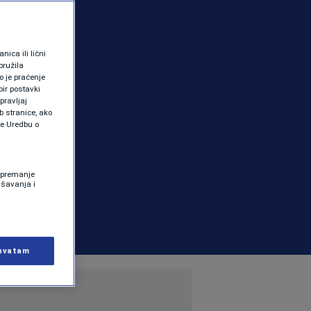
ica ili lični
pružila
 je praćenje
ir postavki
pravljaj
b stranice, ako
te Uredbu o
 Spremanje
ašavanja i
hvatam