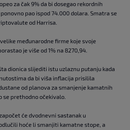
popeo za čak 9% da bi dosegao rekordnih
je ponovno pao ispod 74.000 dolara. Smatra se
iptovalute od Harrisa.
 velike međunarodne firme koje svoje
porastao je više od 1% na 8270,94.
ta dionica slijediti istu uzlaznu putanju kada
utostima da bi viša inflacija prisilila
odustane od planova za smanjenje kamatnih
to se prethodno očekivalo.
 započet će dvodnevni sastanak u
dlučili hoće li smanjiti kamatne stope, a