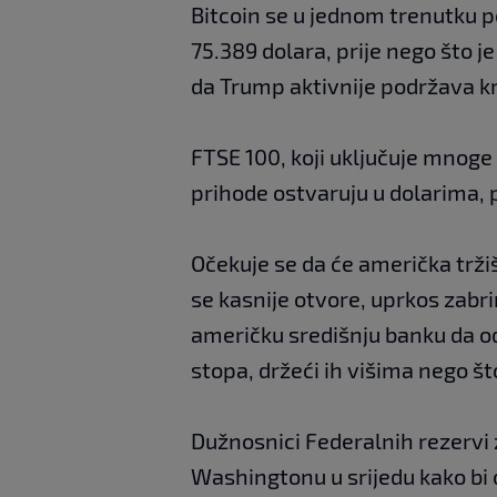
Bitcoin se u jednom trenutku 
75.389 dolara, prije nego što 
da Trump aktivnije podržava kr
FTSE 100, koji uključuje mnoge
prihode ostvaruju u dolarima, 
Očekuje se da će američka tržiš
se kasnije otvore, uprkos zabrin
američku središnju banku da 
stopa, držeći ih višima nego š
Dužnosnici Federalnih rezervi
Washingtonu u srijedu kako bi o