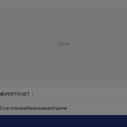
Oglas
SPORT
SVIJET
MAGAZIN
Crna hronika
Obrazovanje
Vrijeme
ZDRAVLJE