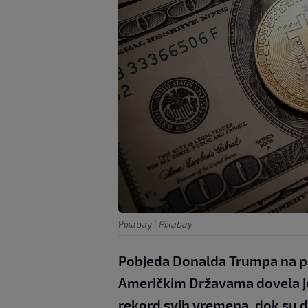
Pixabay
|
Pixabay
Pobjeda Donalda Trumpa na pr
Američkim Državama dovela je 
rekord svih vremena, dok su di