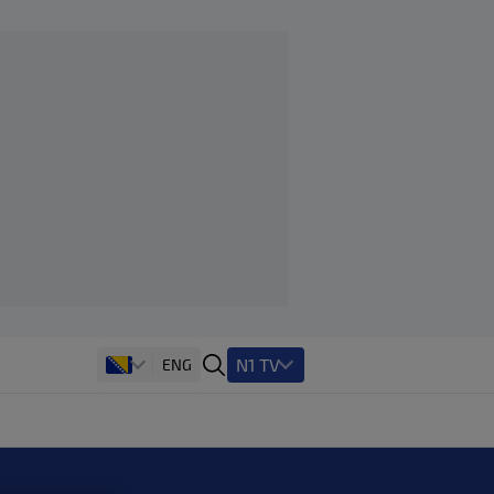
N1 TV
ENG