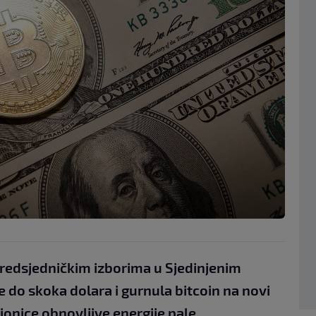
edsjedničkim izborima u Sjedinjenim
do skoka dolara i gurnula bitcoin na novi
onice obnovljive energije pale.