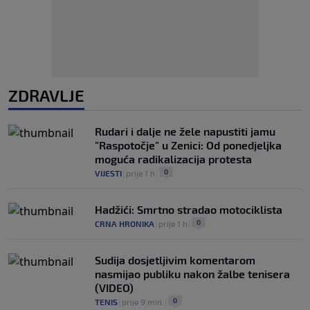
ZDRAVLJE
Rudari i dalje ne žele napustiti jamu
"Raspotočje" u Zenici: Od ponedjeljka
moguća radikalizacija protesta
0
VIJESTI
|
prije 1 h
|
Hadžići: Smrtno stradao motociklista
0
CRNA HRONIKA
|
prije 1 h
|
Sudija dosjetljivim komentarom
nasmijao publiku nakon žalbe tenisera
(VIDEO)
0
TENIS
|
prije 9 min.
|