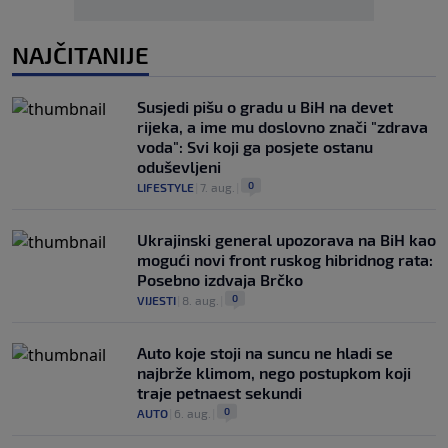
NAJČITANIJE
Susjedi pišu o gradu u BiH na devet
rijeka, a ime mu doslovno znači "zdrava
voda": Svi koji ga posjete ostanu
oduševljeni
0
LIFESTYLE
|
7. aug.
|
Ukrajinski general upozorava na BiH kao
mogući novi front ruskog hibridnog rata:
Posebno izdvaja Brčko
0
VIJESTI
|
8. aug.
|
Auto koje stoji na suncu ne hladi se
najbrže klimom, nego postupkom koji
traje petnaest sekundi
0
AUTO
|
6. aug.
|