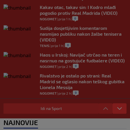
Kakav otac, takav sin: I Kodro mlađi
pogodio protiv Real Madrida (VIDEO)
0
NOGOMET
|
prije 1 h
|
Sudija dosjetljivim komentarom
nasmijao publiku nakon žalbe tenisera
(VIDEO)
0
TENIS
|
prije 1 h
|
Haos u Irskoj: Navijač utrčao na teren i
nasrnuo na gostujuće fudbalere (VIDEO)
0
NOGOMET
|
prije 2 h
|
Rivalstvo je ostalo po strani: Real
Madrid se oglasio nakon teškog gubitka
Lionela Messija
0
NOGOMET
|
prije 2 h
|
WNBA igračice odgovorile Kanteru
nakon provokacije: "Nećemo biti politički
Idi na Sport
pijuni"
0
KOŠARKA
|
prije 2 h
|
NAJNOVIJE
Infantino nekada poručivao: "Novac