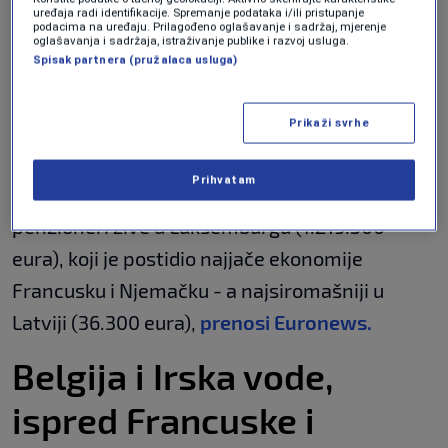
uređaja radi identifikacije. Spremanje podataka i/ili pristupanje
banke, objavljeno sredinom 2023. godine,
podacima na uređaju. Prilagođeno oglašavanje i sadržaj, mjerenje
oglašavanja i sadržaja, istraživanje publike i razvoj usluga.
pruža komparativne podatke o bogatstvu
Spisak partnera (pružalaca usluga)
starijih osoba.
Prikaži svrhe
U eurozoni domaćinstva starosti 65-74 godine
imaju medijalnu neto imovinu od 185.300 eura.
Prihvatam
Među 22 evropske zemlje, najbogatiji
penzioneri žive u Luksemburgu (1.219.500
eura), koji je postidio najjače ekonomije
Francusku i Njemačku - a najsiromašniji u
Latviji (36.300 eura),
prenosi Euronews.
Belgija i Irska vode,
ispred Francuske i