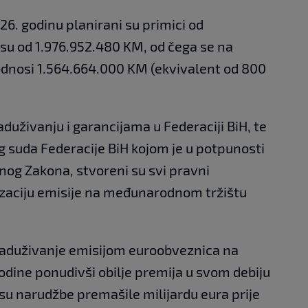
6. godinu planirani su primici od
su od 1.976.952.480 KM, od čega se na
odnosi 1.564.664.000 KM (ekvivalent od 800
duživanju i garancijama u Federaciji BiH, te
uda Federacije BiH kojom je u potpunosti
og Zakona, stvoreni su svi pravni
zaciju emisije na međunarodnom tržištu
zaduživanje emisijom euroobveznica na
godine ponudivši obilje premija u svom debiju
su narudžbe premašile milijardu eura prije