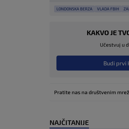
LONDONSKA BERZA
VLADA FBIH
ZA
KAKVO JE TV
Učestvuj u di
Budi prvi 
Pratite nas na društvenim mr
NAJČITANIJE