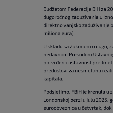
Budžetom Federacije BiH za 202
dugoročnog zaduživanja u izno
direktno vanjsko zaduživanje 
miliona eura).
U skladu sa Zakonom o dugu, za
nedavnom Presudom Ustavnog s
potvrđena ustavnost predmetn
preduslovi za nesmetanu reali
kapitala.
Podsjetimo, FBiH je
krenula u 
Londonskoj berzi u julu 2025. 
euroobveznica u četvrtak, dok 