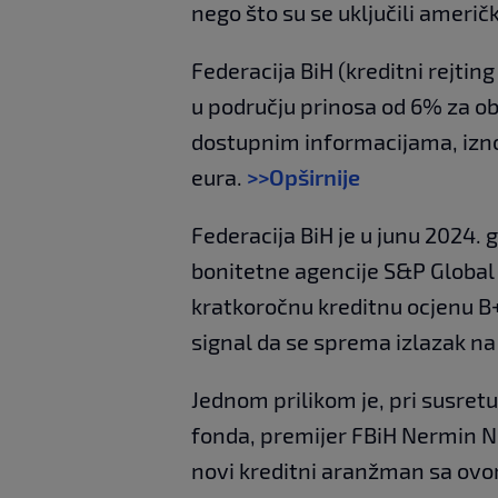
nego što su se uključili američk
Federacija BiH (kreditni rejtin
u području prinosa od 6% za ob
dostupnim informacijama, iznos
eura.
>>Opširnije
Federacija BiH je u junu 2024. 
bonitetne agencije S&P Global R
kratkoročnu kreditnu ocjenu B+
signal da se sprema izlazak na
Jednom prilikom je, pri susr
fonda, premijer FBiH Nermin Ni
novi kreditni aranžman sa ovo