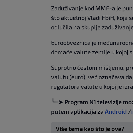
Zaduživanje kod MMF-a je puno 
što aktuelnoj Vladi FBiH, koja 
odlučila na skuplje zaduživan
Euroobveznica je međunarodna o
domaće valute zemlje u kojoj se
Suprotno čestom mišljenju, pr
valutu (euro), već označava da
regulatora valute u kojoj je izr
╰┈➤ Program N1 televizije mo
putem aplikacija za
Android
/
Više tema kao što je ova?