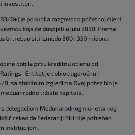
i investitori.
g B3/B+) je ponudila razgovor o početnoj cijeni
veznicu koja će dospjeti u julu 2030. Prema
 bi trebao biti između 300 i 350 miliona
godine dobila prvu kreditnu ocjenu od
atings . Entitet je dobio dugoročnu i
/B, sa stabilnim izgledima.Ovaj potez bio je
 međuanrodno tržište kapitala.
etu s delegacijom Međunarodnog monetarnog
kšić rekao da Federaciji BiH nije potreban
m institucijom.