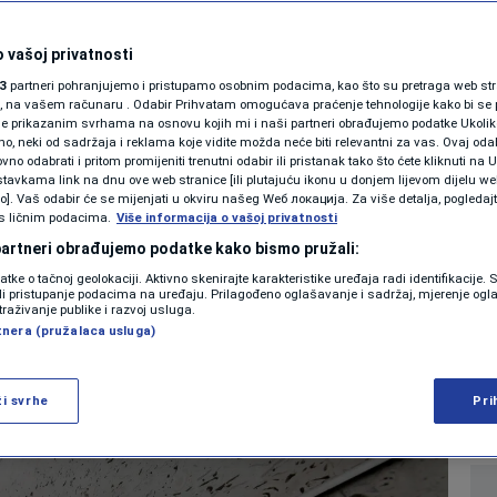
SHOWBIZ
 se priprema za novo
KOLUMNE
 vašoj privatnosti
3
partneri pohranjujemo i pristupamo osobnim podacima, kao što su pretraga web stran
00 miliona eura na
ori, na vašem računaru . Odabir Prihvatam omogućava praćenje tehnologije kako bi se 
je prikazanim svrhama na osnovu kojih mi i naši partneri obrađujemo podatke Ukoliko
 neki od sadržaja i reklama koje vidite možda neće biti relevantni za vas. Ovaj odab
rzi
PODCAST
no odabrati i pritom promijeniti trenutni odabir ili pristanak tako što ćete kliknuti na U
tavkama link na dnu ove web stranice [ili plutajuću ikonu u donjem lijevom dijelu we
N1 SPECIJAL
vo]. Vaš odabir će se mijenjati u okviru našeg Wеб локација. Za više detalja, pogledaj
s ličnim podacima.
Više informacija o vašoj privatnosti
0
EKONOMIJA
komentara
|
|
FENOMENI
 partneri obrađujemo podatke kako bismo pružali:
datke o tačnoj geolokaciji. Aktivno skenirajte karakteristike uređaja radi identifikacije.
NEISTRAŽENO
ili pristupanje podacima na uređaju. Prilagođeno oglašavanje i sadržaj, mjerenje ogl
Više
traživanje publike i razvoj usluga.
tnera (pružalaca usluga)
VIRALNO
FOTO
ži svrhe
Pri
PROMO
VIDEO