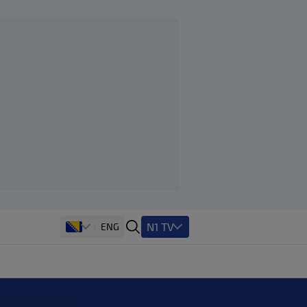
N1 TV
ENG