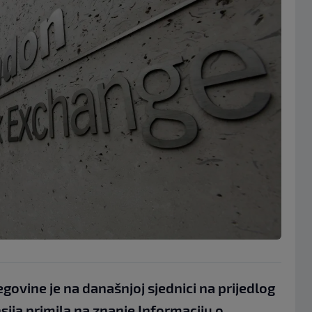
govine je na današnjoj sjednici na prijedlog
ija primila na znanje Informaciju o