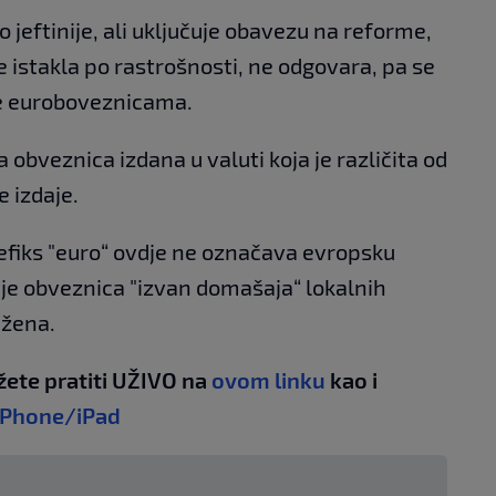
jeftinije, ali uključuje obavezu na reforme,
se istakla po rastrošnosti, ne odgovara, pa se
je euroboveznicama.
bveznica izdana u valuti koja je različita od
 izdaje.
efiks "euro“ ovdje ne označava evropsku
 je obveznica "izvan domašaja“ lokalnih
ažena.
žete pratiti UŽIVO na
ovom linku
kao i
iPhone/iPad