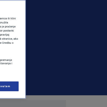
ica ili lični
pružila
 je praćenje
ir postavki
pravljaj
b stranice, ako
te Uredbu o
 Spremanje
ašavanja i
hvatam