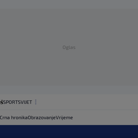
Oglas
SPORT
SVIJET
MAGAZIN
Crna hronika
Obrazovanje
Vrijeme
ZDRAVLJE