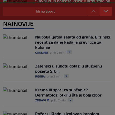
Slavni klub potresa kriza: Kultni stadion
u Italiji bit će prazan na početku sezone,
navijači objavili rat upravi
Idi na Sport
0
NOGOMET
|
prije 3 h
|
NAJNOVIJE
Izvinjenje s elementima prijetnje i
„gomila slabića“ u UEFA-i
0
NOGOMET
|
prije 3 h
|
Najbolja ljetna salata od graha: Brzinski
recept za dane kada je prevruće za
kuhanje
0
COOKING
|
prije 0 min.
|
Zelenski u subotu dolazi u službenu
posjetu Srbiji
0
REGIJA
|
prije 3 min.
|
Krema ili sprej za sunčanje?
Dermatolozi otkrili šta je bolji izbor
0
ZDRAVLJE
|
prije 7 min.
|
Požar u Kladnju izolovan kanalom,