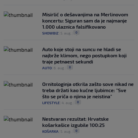
Misirlić o dešavanjima na Merlinovom
koncertu: Siguran sam da je najmanje
1.000 ulaznica falsifikovano
0
SHOWBIZ
|
5. aug.
|
Auto koje stoji na suncu ne hladi se
najbrže klimom, nego postupkom koji
traje petnaest sekundi
0
AUTO
|
6. aug.
|
Ornitologinja otkrila zašto sove nikad ne
treba držati kao kućne ljubimce: "Sve
što se priča o njima je neistina"
0
LIFESTYLE
|
4. aug.
|
Nestvaran rezultat: Hrvatske
košarkašice izgubile 100:25
0
KOŠARKA
|
5. aug.
|