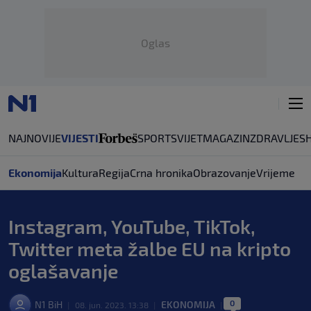
Oglas
NAJNOVIJE
VIJESTI
SPORT
SVIJET
MAGAZIN
ZDRAVLJE
S
Ekonomija
Kultura
Regija
Crna hronika
Obrazovanje
Vrijeme
Instagram, YouTube, TikTok,
Twitter meta žalbe EU na kripto
oglašavanje
0
N1 BiH
EKONOMIJA
|
08. jun. 2023. 13:38
|
|