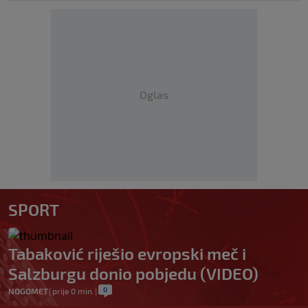
Oglas
SPORT
Tabaković riješio evropski meč i
Salzburgu donio pobjedu (VIDEO)
0
NOGOMET
|
prije 0 min.
|