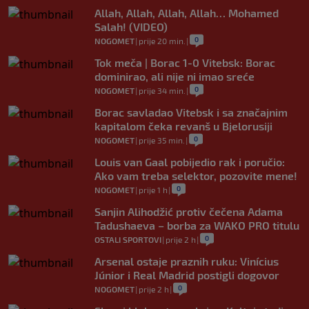
Allah, Allah, Allah, Allah… Mohamed
Salah! (VIDEO)
0
NOGOMET
|
prije 20 min.
|
Tok meča | Borac 1-0 Vitebsk: Borac
dominirao, ali nije ni imao sreće
0
NOGOMET
|
prije 34 min.
|
Borac savladao Vitebsk i sa značajnim
kapitalom čeka revanš u Bjelorusiji
0
NOGOMET
|
prije 35 min.
|
Louis van Gaal pobijedio rak i poručio:
Ako vam treba selektor, pozovite mene!
0
NOGOMET
|
prije 1 h
|
Sanjin Alihodžić protiv čečena Adama
Tadushaeva – borba za WAKO PRO titulu
0
OSTALI SPORTOVI
|
prije 2 h
|
Arsenal ostaje praznih ruku: Vinícius
Júnior i Real Madrid postigli dogovor
0
NOGOMET
|
prije 2 h
|