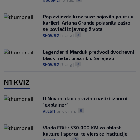
NOGOMET
|
5. aug.
|
Pop zvijezda kroz suze najavila pauzu u
karijeri: Ariana Grande pojasnila zašto
se povlači iz javnog života
0
SHOWBIZ
|
4. aug.
|
Legendarni Marduk predvodi dvodnevni
black metal praznik u Sarajevu
0
SHOWBIZ
|
3. aug.
|
N1 KVIZ
U Novom danu pravimo veliki izborni
"explainer"
0
VIJESTI
|
prije 0 min.
|
Vlada FBiH: 530.000 KM za oblast
kulture i sporta, te vjerske institucije
0