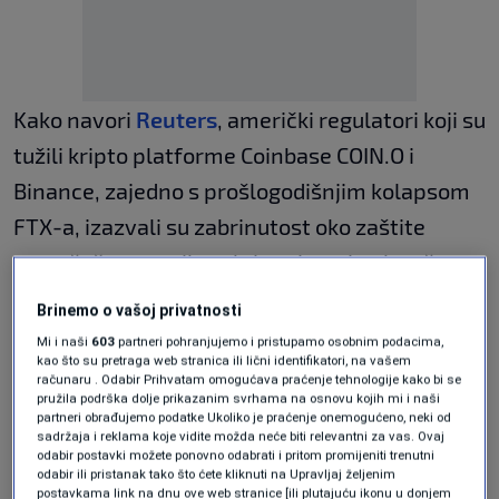
Kako navori
Reuters
, američki regulatori koji su
tužili kripto platforme Coinbase COIN.O i
Binance, zajedno s prošlogodišnjim kolapsom
FTX-a, izazvali su zabrinutost oko zaštite
potrošača vezanih za kripto imovinu kao što su
bitcoin i Ether.
Brinemo o vašoj privatnosti
Mi i naši
603
partneri pohranjujemo i pristupamo osobnim podacima,
kao što su pretraga web stranica ili lični identifikatori, na vašem
BEUC je u svojoj žalbi podnesenoj u četvrtak
računaru . Odabir Prihvatam omogućava praćenje tehnologije kako bi se
pružila podrška dolje prikazanim svrhama na osnovu kojih mi i naši
naveo da je širenje obmanjujućih reklama za
partneri obrađujemo podatke Ukoliko je praćenje onemogućeno, neki od
kriptovalute na platformama društvenih
sadržaja i reklama koje vidite možda neće biti relevantni za vas. Ovaj
odabir postavki možete ponovno odabrati i pritom promijeniti trenutni
medija nepoštena komercijalna praksa jer
odabir ili pristanak tako što ćete kliknuti na Upravljaj željenim
postavkama link na dnu ove web stranice [ili plutajuću ikonu u donjem