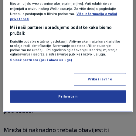
izlaže potrošače ozbiljnoj šteti kao što je
lijevom dijelu web stranice, ako je primjenjivo]. Vaš odabir će se
mijenjati u okviru našeg Wеб локација. Za više detalja, pogledajte
gubitak značajnih količina novca.
Uredbu o postupanju s ličnim podacima.
Više informacija o vašoj
privatnosti
Mi i naši partneri obrađujemo podatke kako bismo
Rečeno je da se to dešava putem reklama i
pružali:
uticaja.
Koristite podatke o tačnoj geolokaciji. Aktivno skenirajte karakteristike
uređaja radi identifikacije. Spremanje podataka i/ili pristupanje
podacima na uređaju. Prilagođeno oglašavanje i sadržaj, mjerenje
oglašavanja i sadržaja, istraživanje publike i razvoj usluga.
Spisak partnera (pružalaca usluga)
Pozvao je Mrežu za saradnju za zaštitu
potrošača da zahtijeva od internetskih
Prikaži svrhe
platformi da usvoje strože politike oglašavanja
na kriptovalute i poduzmu mjere kako bi
Prihvatam
spriječile utjecajne osobe da obmanu
potrošače.
Mreža bi naknadno trebala obavijestiti