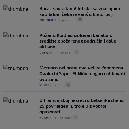
Borac savladao Vitebsk i sa značajnim
kapitalom čeka revanš u Bjelorusiji
0
NOGOMET
|
prije 2 min.
|
Požar u Kladnju izolovan kanalom,
središte opožarenog područja i dalje
aktivno
0
VIJESTI
|
prije 38 min.
|
Meteorolozi prate dva velika fenomena:
Ovako bi Super El Niño mogao oblikovati
ovu zimu
0
SVIJET
|
prije 1 h
|
U tramvajskoj nesreći u Gelsenkirchenu
25 povrijeđenih, troje u životnoj
opasnosti
0
SVIJET
|
prije 54 min.
|