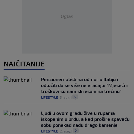
Oglas
NAJČITANIJE
Penzioneri otišli na odmor u Italiju i
odlučili da se više ne vraćaju: "Mjesečni
troškovi su nam skresani na trećinu"
0
LIFESTYLE
|
5. aug.
|
Ljudi u ovom gradu žive u rupama
iskopanim u brdu, a kad prošire spavaću
sobu ponekad nađu drago kamenje
0
LIFESTYLE
|
2. aug.
|