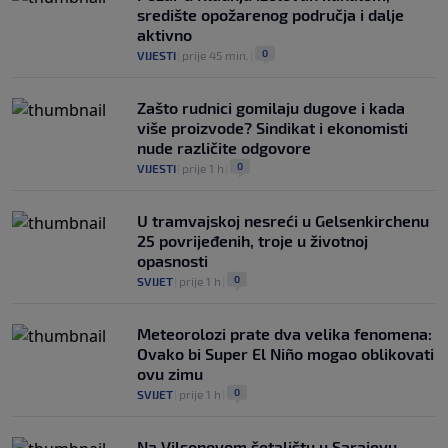
središte opožarenog područja i dalje
aktivno
0
VIJESTI
|
prije 45 min.
|
Zašto rudnici gomilaju dugove i kada
više proizvode? Sindikat i ekonomisti
nude različite odgovore
0
VIJESTI
|
prije 1 h
|
U tramvajskoj nesreći u Gelsenkirchenu
25 povrijeđenih, troje u životnoj
opasnosti
0
SVIJET
|
prije 1 h
|
Meteorolozi prate dva velika fenomena:
Ovako bi Super El Niño mogao oblikovati
ovu zimu
0
SVIJET
|
prije 1 h
|
Na Vilsonovom šetalištu u Sarajevu