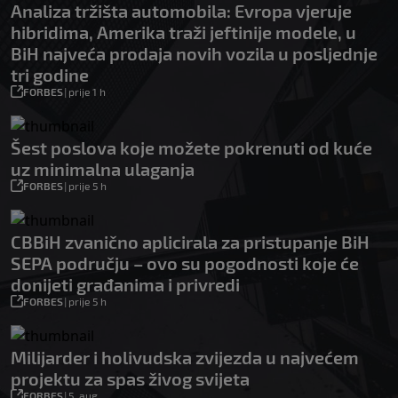
Analiza tržišta automobila: Evropa vjeruje
hibridima, Amerika traži jeftinije modele, u
BiH najveća prodaja novih vozila u posljednje
tri godine
FORBES
|
prije 1 h
Šest poslova koje možete pokrenuti od kuće
uz minimalna ulaganja
FORBES
|
prije 5 h
CBBiH zvanično aplicirala za pristupanje BiH
SEPA području – ovo su pogodnosti koje će
donijeti građanima i privredi
FORBES
|
prije 5 h
Milijarder i holivudska zvijezda u najvećem
projektu za spas živog svijeta
FORBES
|
5. aug.