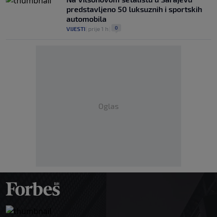
predstavljeno 50 luksuznih i sportskih
automobila
0
VIJESTI
|
prije 1 h
|
Oglas