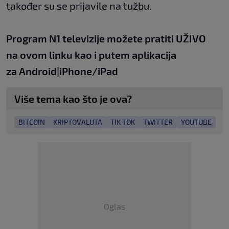
također su se prijavile na tužbu.
Program N1 televizije možete pratiti UŽIVO
na
ovom linku
kao i putem aplikacija
za
An
droid
|
iPhone/iPad
Više tema kao što je ova?
BITCOIN
KRIPTOVALUTA
TIK TOK
TWITTER
YOUTUBE
Oglas