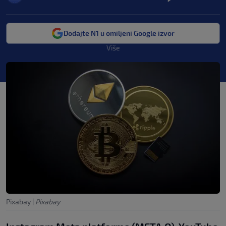
Dodajte N1 u omiljeni Google izvor
Više
Pixabay
|
Pixabay