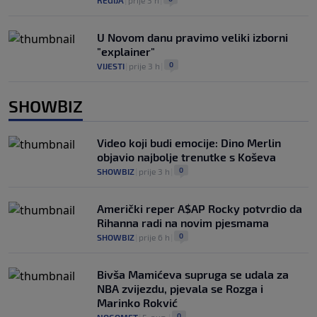
REGIJA
|
prije 3 h
|
U Novom danu pravimo veliki izborni
"explainer"
0
VIJESTI
|
prije 3 h
|
SHOWBIZ
Video koji budi emocije: Dino Merlin
objavio najbolje trenutke s Koševa
0
SHOWBIZ
|
prije 3 h
|
Američki reper A$AP Rocky potvrdio da
Rihanna radi na novim pjesmama
0
SHOWBIZ
|
prije 6 h
|
Bivša Mamićeva supruga se udala za
NBA zvijezdu, pjevala se Rozga i
Marinko Rokvić
0