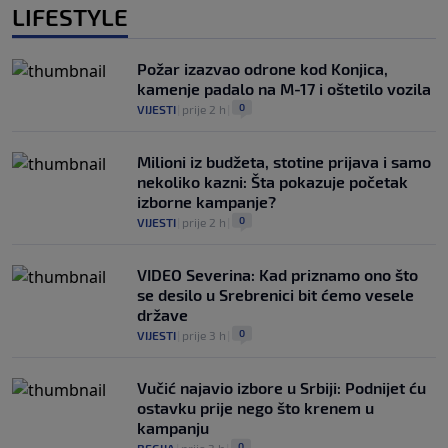
LIFESTYLE
Požar izazvao odrone kod Konjica,
kamenje padalo na M-17 i oštetilo vozila
0
VIJESTI
|
prije 2 h
|
Milioni iz budžeta, stotine prijava i samo
nekoliko kazni: Šta pokazuje početak
izborne kampanje?
0
VIJESTI
|
prije 2 h
|
VIDEO Severina: Kad priznamo ono što
se desilo u Srebrenici bit ćemo vesele
države
0
VIJESTI
|
prije 3 h
|
Vučić najavio izbore u Srbiji: Podnijet ću
ostavku prije nego što krenem u
kampanju
0