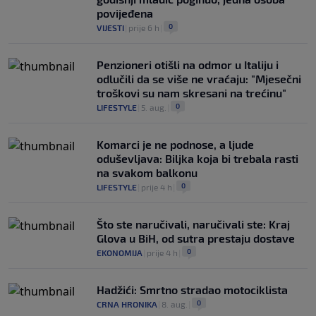
povijeđena
0
VIJESTI
|
prije 6 h
|
Penzioneri otišli na odmor u Italiju i
odlučili da se više ne vraćaju: "Mjesečni
troškovi su nam skresani na trećinu"
0
LIFESTYLE
|
5. aug.
|
Komarci je ne podnose, a ljude
oduševljava: Biljka koja bi trebala rasti
na svakom balkonu
0
LIFESTYLE
|
prije 4 h
|
Što ste naručivali, naručivali ste: Kraj
Glova u BiH, od sutra prestaju dostave
0
EKONOMIJA
|
prije 4 h
|
Hadžići: Smrtno stradao motociklista
0
CRNA HRONIKA
|
8. aug.
|