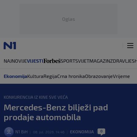
Oglas
NAJNOVIJE
VIJESTI
SPORT
SVIJET
MAGAZIN
ZDRAVLJE
S
Ekonomija
Kultura
Regija
Crna hronika
Obrazovanje
Vrijeme
KONKURENCIJA IZ KINE SVE VEĆA
Mercedes-Benz bilježi pad
prodaje automobila
0
N1 BiH
EKONOMIJA
|
08. jul. 2026. 14:46
|
|