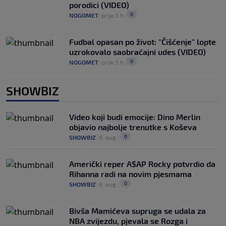
porodici (VIDEO)
0
NOGOMET
|
prije 3 h
|
Fudbal opasan po život: "Čišćenje" lopte
uzrokovalo saobraćajni udes (VIDEO)
0
NOGOMET
|
prije 3 h
|
SHOWBIZ
Video koji budi emocije: Dino Merlin
objavio najbolje trenutke s Koševa
0
SHOWBIZ
|
6. aug.
|
Američki reper A$AP Rocky potvrdio da
Rihanna radi na novim pjesmama
0
SHOWBIZ
|
6. aug.
|
Bivša Mamićeva supruga se udala za
NBA zvijezdu, pjevala se Rozga i