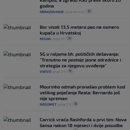
godina
0
OBRAZOVANJE
|
prije 44 min
|
Bor visok 13,5 metara pao na osmero
kupača u Hrvatskoj
0
REGIJA
|
prije 1 h
|
5G u raljama bh. političkih dešavanja:
"Trenutno ne postoje jasne odrednice i
strategija za njegovo uvođenje"
0
VIJESTI
|
prije 2 h
|
Mourinho odmah pronašao problem kod
velikog pojačanja Reala: Bernardo još
nije spreman
0
NOGOMET
|
prije 2 h
|
Carrick vraća Rashforda u prvi tim: Nova
šansa nakon 18 mjeseci i dvije posudbe