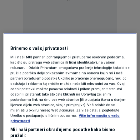
U periodu od aprila do juna Mercedes-Benz je
Brinemo o vašoj privatnosti
isporučio 417.800 automobila.
Mi i naši
603
partneri pohranjujemo i pristupamo osobnim podacima,
kao što su pretraga web stranica ili lični identifikatori, na vašem
Najveći pad zabilježen je u Kini, gdje je prodaja
računaru . Odabir Prihvatam omogućava praćenje tehnologije kako bi se
pružila podrška dolje prikazanim svrhama na osnovu kojih mi i naši
smanjena za 30 posto u odnosu na drugi
partneri obrađujemo podatke Ukoliko je praćenje onemogućeno, neki od
sadržaja i reklama koje vidite možda neće biti relevantni za vas. Ovaj
kvartal prošle godine. Iz kompanije ističu da su
odabir postavki možete ponovno odabrati i pritom promijeniti trenutni
odabir ili pristanak tako što ćete kliknuti na Upravljaj željenim
na rezultate utjecali intenzivnija konkurencija i
postavkama link na dnu ove web stranice [ili plutajuću ikonu u donjem
lijevom dijelu web stranice, ako je primjenjivo]. Vaš odabir će se
trenutna faza uvođenja novih modela na
mijenjati u okviru našeg Wеб локација. Za više detalja, pogledajte
Uredbu o postupanju s ličnim podacima.
Više informacija o vašoj
tržište.
privatnosti
Mi i naši partneri obrađujemo podatke kako bismo
S druge strane, prodaja automobila u
pružali: