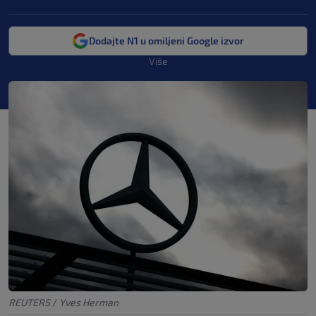
Dodajte N1 u omiljeni Google izvor
Više
REUTERS
/
Yves Herman