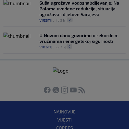
Suša ugrožava vodosnabdijevanje: Na
Palama uvedene redukcije, situacija
ugrožava i dijelove Sarajeva
0
VIJESTI
|
prije 3 h
|
U Novom danu govorimo o rekordnim
vrućinama i energetskoj sigurnosti
0
VIJESTI
|
prije 7 h
|
NAJNOVIJE
VIJESTI
FORBES