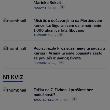
Marinko Rokvić
0
NOGOMET
|
5. aug.
|
Misirlić o dešavanjima na Merlinovom
koncertu: Siguran sam da je najmanje
1.000 ulaznica falsifikovano
0
SHOWBIZ
|
5. aug.
|
Pop zvijezda kroz suze najavila pauzu u
karijeri: Ariana Grande pojasnila zašto
se povlači iz javnog života
0
SHOWBIZ
|
4. aug.
|
N1 KVIZ
Tačka na 7: Živimo li prošlost bez
budućnosti?
0
TAČKA NA SEDAM
|
prije 5 h
|