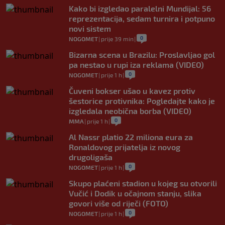
Kako bi izgledao paralelni Mundijal: 56
reprezentacija, sedam turnira i potpuno
novi sistem
0
NOGOMET
|
prije 39 min
|
Bizarna scena u Brazilu: Proslavljao gol
pa nestao u rupi iza reklama (VIDEO)
0
NOGOMET
|
prije 1 h
|
Čuveni bokser ušao u kavez protiv
šestorice protivnika: Pogledajte kako je
izgledala neobična borba (VIDEO)
0
MMA
|
prije 1 h
|
Al Nassr platio 22 miliona eura za
Ronaldovog prijatelja iz novog
drugoligaša
0
NOGOMET
|
prije 1 h
|
Skupo plaćeni stadion u kojeg su otvorili
Vučić i Dodik u očajnom stanju, slika
govori više od riječi (FOTO)
0
NOGOMET
|
prije 1 h
|