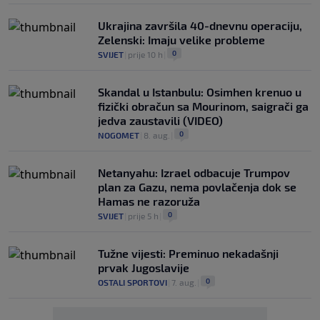
Ukrajina završila 40-dnevnu operaciju,
Zelenski: Imaju velike probleme
0
SVIJET
|
prije 10 h
|
Skandal u Istanbulu: Osimhen krenuo u
fizički obračun sa Mourinom, saigrači ga
jedva zaustavili (VIDEO)
0
NOGOMET
|
8. aug.
|
Netanyahu: Izrael odbacuje Trumpov
plan za Gazu, nema povlačenja dok se
Hamas ne razoruža
0
SVIJET
|
prije 5 h
|
Tužne vijesti: Preminuo nekadašnji
prvak Jugoslavije
0
OSTALI SPORTOVI
|
7. aug.
|