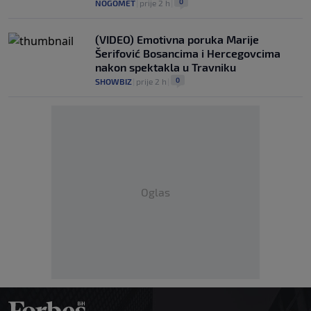
0
NOGOMET
|
prije 2 h
|
(VIDEO) Emotivna poruka Marije
Šerifović Bosancima i Hercegovcima
nakon spektakla u Travniku
0
SHOWBIZ
|
prije 2 h
|
Oglas