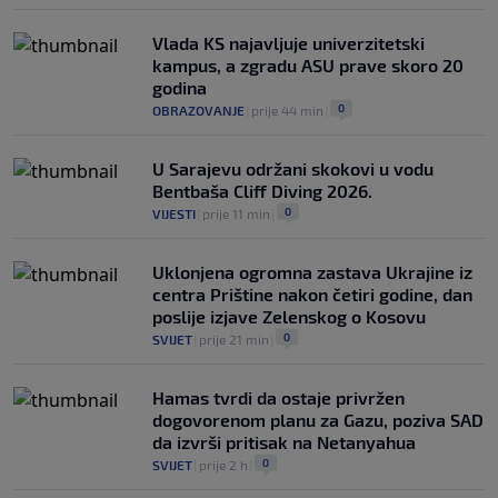
Vlada KS najavljuje univerzitetski
kampus, a zgradu ASU prave skoro 20
godina
0
OBRAZOVANJE
|
prije 44 min
|
U Sarajevu održani skokovi u vodu
Bentbaša Cliff Diving 2026.
0
VIJESTI
|
prije 11 min
|
Uklonjena ogromna zastava Ukrajine iz
centra Prištine nakon četiri godine, dan
poslije izjave Zelenskog o Kosovu
0
SVIJET
|
prije 21 min
|
Hamas tvrdi da ostaje privržen
dogovorenom planu za Gazu, poziva SAD
da izvrši pritisak na Netanyahua
0
SVIJET
|
prije 2 h
|