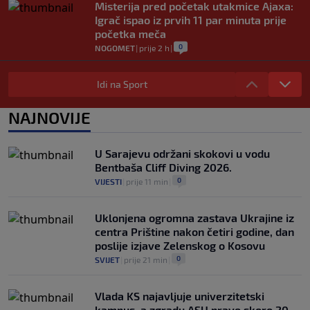
Misterija pred početak utakmice Ajaxa:
Igrač ispao iz prvih 11 par minuta prije
početka meča
0
NOGOMET
|
prije 2 h
|
Maresca otkrio kada se Rodri vraća u
Manchester, City se još nada njegovom
Idi na Sport
ostanku
0
NOGOMET
|
prije 2 h
|
NAJNOVIJE
Novi navodni detalji o "slučaju
ljubavnica": Infantino od sredstava
U Sarajevu održani skokovi u vodu
UEFA-e isplaćivao ženu s kojom je
Bentbaša Cliff Diving 2026.
navodno imao aferu?
0
VIJESTI
|
prije 11 min
|
0
NOGOMET
|
prije 2 h
|
Uklonjena ogromna zastava Ukrajine iz
centra Prištine nakon četiri godine, dan
poslije izjave Zelenskog o Kosovu
0
SVIJET
|
prije 21 min
|
Vlada KS najavljuje univerzitetski
kampus, a zgradu ASU prave skoro 20