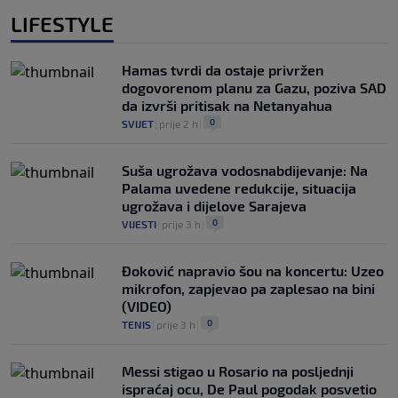
LIFESTYLE
Hamas tvrdi da ostaje privržen
dogovorenom planu za Gazu, poziva SAD
da izvrši pritisak na Netanyahua
0
SVIJET
|
prije 2 h
|
Suša ugrožava vodosnabdijevanje: Na
Palama uvedene redukcije, situacija
ugrožava i dijelove Sarajeva
0
VIJESTI
|
prije 3 h
|
Đoković napravio šou na koncertu: Uzeo
mikrofon, zapjevao pa zaplesao na bini
(VIDEO)
0
TENIS
|
prije 3 h
|
Messi stigao u Rosario na posljednji
ispraćaj ocu, De Paul pogodak posvetio