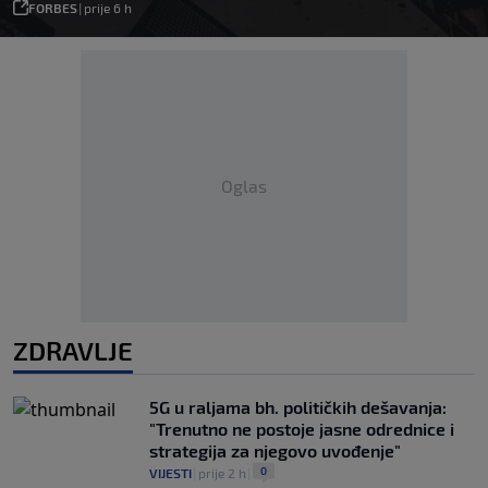
FORBES
|
prije 6 h
Oglas
ZDRAVLJE
5G u raljama bh. političkih dešavanja:
"Trenutno ne postoje jasne odrednice i
strategija za njegovo uvođenje"
0
VIJESTI
|
prije 2 h
|