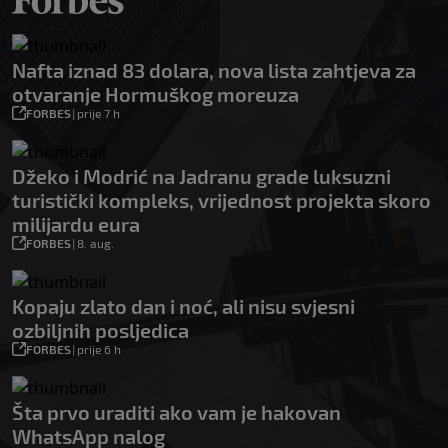
Nafta iznad 83 dolara, nova lista zahtjeva za
otvaranje Hormuškog moreuza
FORBES
|
prije 7 h
Džeko i Modrić na Jadranu grade luksuzni
turistički kompleks, vrijednost projekta skoro
milijardu eura
FORBES
|
8. aug.
Kopaju zlato dan i noć, ali nisu svjesni
ozbiljnih posljedica
FORBES
|
prije 6 h
Šta prvo uraditi ako vam je hakovan
WhatsApp nalog