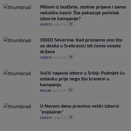
Milioni iz budžeta, stotine prijava i samo
nekoliko kazni: Šta pokazuje početak
izborne kampanje?
0
VIJESTI
|
prije 2 h
|
VIDEO Severina: Kad priznamo ono što
se desilo u Srebrenici bit ćemo vesele
države
0
VIJESTI
|
prije 3 h
|
Vučić najavio izbore u Srbiji: Podnijet ću
ostavku prije nego što krenem u
kampanju
0
REGIJA
|
prije 3 h
|
U Novom danu pravimo veliki izborni
"explainer"
0
VIJESTI
|
prije 3 h
|