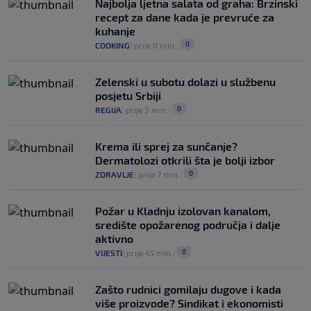
Najbolja ljetna salata od graha: Brzinski
recept za dane kada je prevruće za
kuhanje
0
COOKING
|
prije 0 min.
|
Zelenski u subotu dolazi u službenu
posjetu Srbiji
0
REGIJA
|
prije 3 min.
|
Krema ili sprej za sunčanje?
Dermatolozi otkrili šta je bolji izbor
0
ZDRAVLJE
|
prije 7 min.
|
Požar u Kladnju izolovan kanalom,
središte opožarenog područja i dalje
aktivno
0
VIJESTI
|
prije 45 min.
|
Zašto rudnici gomilaju dugove i kada
više proizvode? Sindikat i ekonomisti