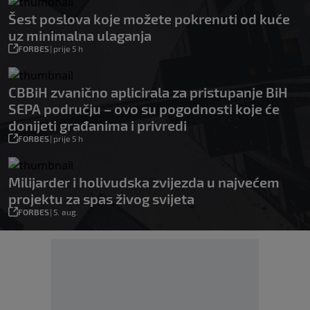
Šest poslova koje možete pokrenuti od kuće
uz minimalna ulaganja
FORBES
|
prije 5 h
CBBiH zvanično aplicirala za pristupanje BiH
SEPA području – ovo su pogodnosti koje će
donijeti građanima i privredi
FORBES
|
prije 5 h
Milijarder i holivudska zvijezda u najvećem
projektu za spas živog svijeta
FORBES
|
5. aug.