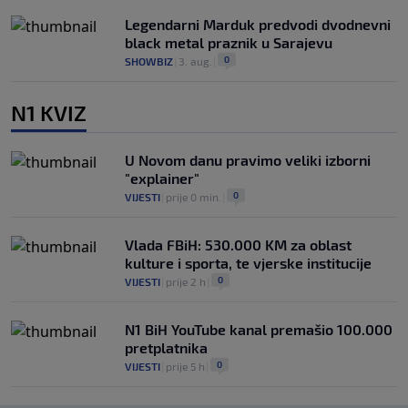
Legendarni Marduk predvodi dvodnevni
black metal praznik u Sarajevu
0
SHOWBIZ
|
3. aug.
|
N1 KVIZ
U Novom danu pravimo veliki izborni
"explainer"
0
VIJESTI
|
prije 0 min.
|
Vlada FBiH: 530.000 KM za oblast
kulture i sporta, te vjerske institucije
0
VIJESTI
|
prije 2 h
|
N1 BiH YouTube kanal premašio 100.000
pretplatnika
0
VIJESTI
|
prije 5 h
|