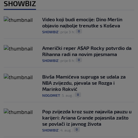
SHOWBIZ
Video koji budi emocije: Dino Merlin
objavio najbolje trenutke s Koševa
0
SHOWBIZ
|
prije 3 h
|
Američki reper A$AP Rocky potvrdio da
Rihanna radi na novim pjesmama
0
SHOWBIZ
|
prije 6 h
|
Bivša Mamićeva supruga se udala za
NBA zvijezdu, pjevala se Rozga i
Marinko Rokvić
0
NOGOMET
|
5. aug.
|
Pop zvijezda kroz suze najavila pauzu u
karijeri: Ariana Grande pojasnila zašto
se povlači iz javnog života
0
SHOWBIZ
|
4. aug.
|