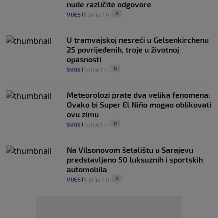
nude različite odgovore
0
VIJESTI
|
prije 1 h
|
U tramvajskoj nesreći u Gelsenkirchenu
25 povrijeđenih, troje u životnoj
opasnosti
0
SVIJET
|
prije 1 h
|
Meteorolozi prate dva velika fenomena:
Ovako bi Super El Niño mogao oblikovati
ovu zimu
0
SVIJET
|
prije 1 h
|
Na Vilsonovom šetalištu u Sarajevu
predstavljeno 50 luksuznih i sportskih
automobila
0
VIJESTI
|
prije 1 h
|