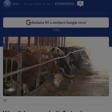
0
bhrt
EKONOMIJA
|
13. apr. 2026. 07:48
|
|
Dodajte N1 u omiljeni Google izvor
Više
N1