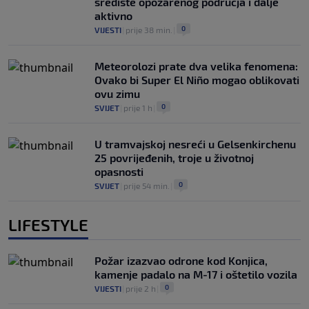
središte opožarenog područja i dalje
aktivno
0
VIJESTI
|
prije 38 min.
|
Meteorolozi prate dva velika fenomena:
Ovako bi Super El Niño mogao oblikovati
ovu zimu
0
SVIJET
|
prije 1 h
|
U tramvajskoj nesreći u Gelsenkirchenu
25 povrijeđenih, troje u životnoj
opasnosti
0
SVIJET
|
prije 54 min.
|
LIFESTYLE
Požar izazvao odrone kod Konjica,
kamenje padalo na M-17 i oštetilo vozila
0
VIJESTI
|
prije 2 h
|