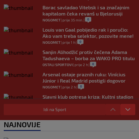
Borac savladao Vitebsk i sa značajnim
kapitalom čeka revanš u Bjelorusiji
0
NOGOMET
|
prije 35 min.
|
Louis van Gaal pobijedio rak i poručio:
Ako vam treba selektor, pozovite mene!
0
NOGOMET
|
prije 1 h
|
Sanjin Alihodžić protiv čečena Adama
Tadushaeva – borba za WAKO PRO titulu
0
OSTALI SPORTOVI
|
prije 2 h
|
Arsenal ostaje praznih ruku: Vinícius
Júnior i Real Madrid postigli dogovor
0
NOGOMET
|
prije 2 h
|
Slavni klub potresa kriza: Kultni stadion
u Italiji bit će prazan na početku sezone,
navijači objavili rat upravi
Idi na Sport
0
NOGOMET
|
prije 3 h
|
NAJNOVIJE
Izvinjenje s elementima prijetnje i
„gomila slabića“ u UEFA-i
0
NOGOMET
|
prije 3 h
|