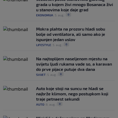
grada u kojem živi mnogo Bosanaca živi
u stanovima koje daje grad
0
EKONOMIJA
|
5. aug.
|
Mokra plahta na prozoru hladi sobu
bolje od ventilatora, ali samo ako je
ispunjen jedan uslov
0
LIFESTYLE
|
5. aug.
|
Na najtoplijem naseljenom mjestu na
svijetu ljudi rukama vade so, a karavan
do prve pijace putuje dva dana
0
SVIJET
|
5. aug.
|
Auto koje stoji na suncu ne hladi se
najbrže klimom, nego postupkom koji
traje petnaest sekundi
0
AUTO
|
6. aug.
|