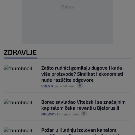
Oglas
ZDRAVLJE
Zašto rudnici gomilaju dugove i kada
više proizvode? Sindikat i ekonomisti
nude različite odgovore
0
VIJESTI
|
prije 54 min.
|
Borac savladao Vitebsk i sa značajnim
kapitalom čeka revanš u Bjelorusiji
0
NOGOMET
|
prije 2 min.
|
Požar u Kladnju izolovan kanalom,