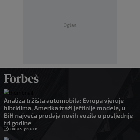
Oglas
Analiza tržišta automobila: Evropa vjeruje
hibridima, Amerika traži jeftinije modele, u
BiH najveća prodaja novih vozila u posljednje
tri godine
FORBES
|
prije 1 h