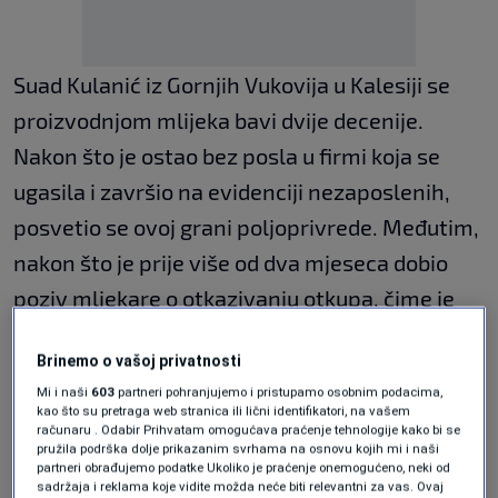
Suad Kulanić iz Gornjih Vukovija u Kalesiji se
proizvodnjom mlijeka bavi dvije decenije.
Nakon što je ostao bez posla u firmi koja se
ugasila i završio na evidenciji nezaposlenih,
posvetio se ovoj grani poljoprivrede. Međutim,
nakon što je prije više od dva mjeseca dobio
poziv mljekare o otkazivanju otkupa, čime je
direktno ugrožena egzistencija porodice, kaže
Brinemo o vašoj privatnosti
da je shvatio da su prepušteni sami sebi.
Mi i naši
603
partneri pohranjujemo i pristupamo osobnim podacima,
kao što su pretraga web stranica ili lični identifikatori, na vašem
„Dva i po mjeseca se snalazimo, nešto
računaru . Odabir Prihvatam omogućava praćenje tehnologije kako bi se
pružila podrška dolje prikazanim svrhama na osnovu kojih mi i naši
prosipamo, niko nas od mljekara neće da
partneri obrađujemo podatke Ukoliko je praćenje onemogućeno, neki od
sadržaja i reklama koje vidite možda neće biti relevantni za vas. Ovaj
primi, niko od ministarstva nas ne kontaktira,