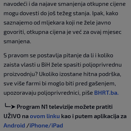
navodeći i da najave smanjenja otkupne cijene
mogu dovesti do još težeg stanja. Ipak, kako
saznajemo od mljekara koji ne žele javno
govoriti, otkupna cijena je već za ovaj mjesec
smanjena.
S pravom se postavlja pitanje da li i koliko
zaista vlasti u BiH žele spasiti poljoprivrednu
proizvodnju? Ukoliko izostane hitna podrška,
sve više farmi bi moglo biti pred gašenjem,
upozoravaju poljoprivrednici, piše
BHRT.ba.
╰┈➤ Program N1 televizije možete pratiti
UŽIVO na
ovom linku
kao i putem aplikacija za
Android
/
iPhone/iPad