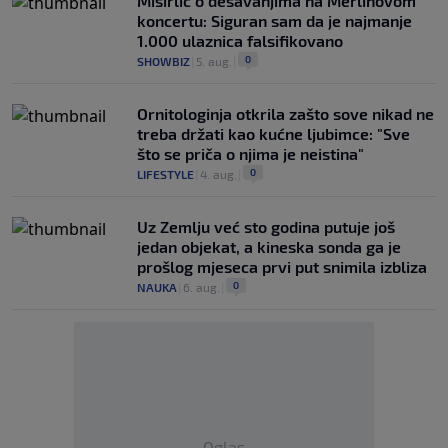
Misirlić o dešavanjima na Merlinovom
koncertu: Siguran sam da je najmanje
1.000 ulaznica falsifikovano
0
SHOWBIZ
|
5. aug.
|
Ornitologinja otkrila zašto sove nikad ne
treba držati kao kućne ljubimce: "Sve
što se priča o njima je neistina"
0
LIFESTYLE
|
4. aug.
|
Uz Zemlju već sto godina putuje još
jedan objekat, a kineska sonda ga je
prošlog mjeseca prvi put snimila izbliza
0
NAUKA
|
6. aug.
|
Oglas