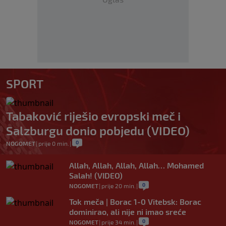
SPORT
Tabaković riješio evropski meč i
Salzburgu donio pobjedu (VIDEO)
0
NOGOMET
|
prije 0 min.
|
Allah, Allah, Allah, Allah… Mohamed
Salah! (VIDEO)
0
NOGOMET
|
prije 20 min.
|
Tok meča | Borac 1-0 Vitebsk: Borac
dominirao, ali nije ni imao sreće
0
NOGOMET
|
prije 34 min.
|