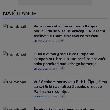
NAJČITANIJE
Penzioneri otišli na odmor u Italiju i
odlučili da se više ne vraćaju: "Mjesečni
troškovi su nam skresani na trećinu"
0
LIFESTYLE
|
5. aug.
|
Ljudi u ovom gradu žive u rupama
iskopanim u brdu, a kad prošire spavaću
sobu ponekad nađu drago kamenje
0
LIFESTYLE
|
2. aug.
|
Vučić tokom boravka u BiH: U Čipuljićima
su svi Srbi navijali za Zvezdu, dresove
Partizana nisu htjeli
0
NOGOMET
|
6. aug.
|
Šezdeset posto stanovnika glavnog