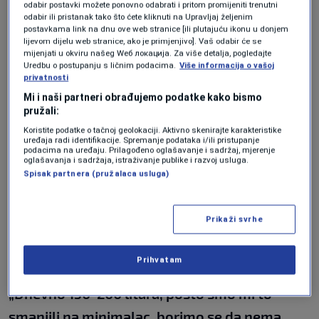
odabir postavki možete ponovno odabrati i pritom promijeniti trenutni
od udruženja slabo imamo podršku. Ne znam
odabir ili pristanak tako što ćete kliknuti na Upravljaj željenim
postavkama link na dnu ove web stranice [ili plutajuću ikonu u donjem
šta da radimo“
, kaže on.
lijevom dijelu web stranice, ako je primjenjivo]. Vaš odabir će se
mijenjati u okviru našeg Wеб локација. Za više detalja, pogledajte
Uredbu o postupanju s ličnim podacima.
Više informacija o vašoj
Tokom ovog perioda smanjili su proizvodnju
privatnosti
mlijeka, pa su tako 200 litara dnevno
Mi i naši partneri obrađujemo podatke kako bismo
pružali:
pokušavali prodati po minimalnim cijenama,
Koristite podatke o tačnoj geolokaciji. Aktivno skenirajte karakteristike
uređaja radi identifikacije. Spremanje podataka i/ili pristupanje
vozeći u druge gradove, kako bi što manje
podacima na uređaju. Prilagođeno oglašavanje i sadržaj, mjerenje
oglašavanja i sadržaja, istraživanje publike i razvoj usluga.
količine prosuli. Trenutno, zahvaljujući
Spisak partnera (pružalaca usluga)
privatniku, imaju privremeno rješenje, a za
dalje je još neizvjesno. U istoj situaciji je i
Prikaži svrhe
porodica Saudina Kulanića koja je morala
smanjiti količine.
Prihvatam
„Dnevno 150-200 litara, pošto smo mi to
smanjili na minimalac, borimo se da nema