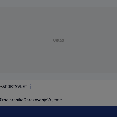
Oglas
SPORT
SVIJET
MAGAZIN
Crna hronika
Obrazovanje
Vrijeme
ZDRAVLJE