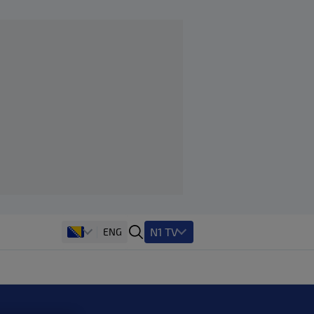
N1 TV
ENG