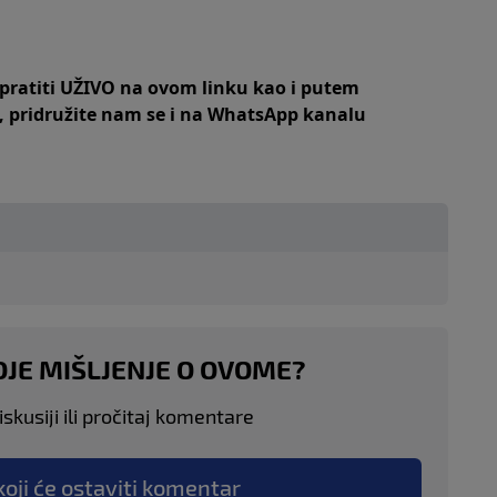
 pratiti UŽIVO na
ovom linku
kao i putem
,
pridružite nam se i na WhatsApp kanalu
OJE MIŠLJENJE O OVOME?
skusiji ili pročitaj komentare
koji će ostaviti komentar