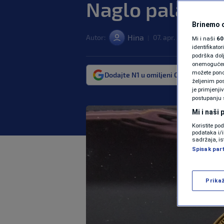
Naglo pala cije
Brinemo o
Hina
Autor:
07. apr. 2025. 07:03
|
|
Mi i naši
60
identifikat
podrška dol
onemogućeno,
možete ponov
Dodajte N1 u omiljeni Google izvor
željenim pos
je primjenji
postupanju 
Mi i naši
Koristite po
podataka i/
sadržaja, is
Spisak par
Prika