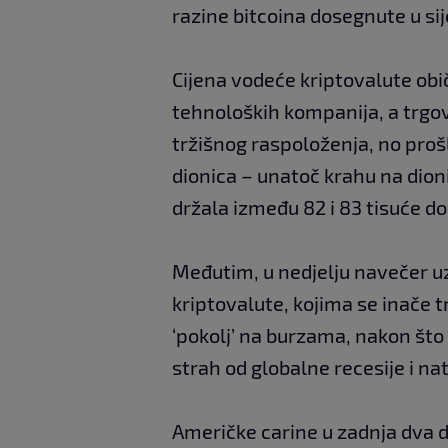
razine bitcoina dosegnute u sij
Cijena vodeće kriptovalute obič
tehnoloških kompanija, a trgo
tržišnog raspoloženja, no prošl
dionica – unatoč krahu na dioni
držala između 82 i 83 tisuće do
Međutim, u nedjelju navečer u
kriptovalute, kojima se inače t
‘pokolj’ na burzama, nakon št
strah od globalne recesije i nat
Američke carine u zadnja dva 