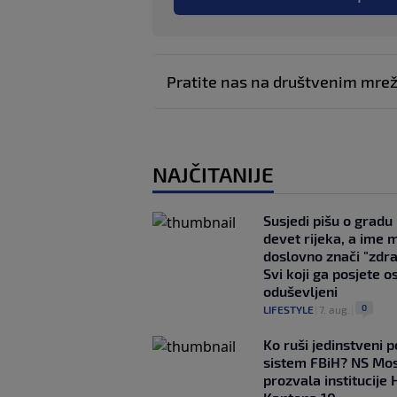
Pratite nas na društvenim mr
NAJČITANIJE
Susjedi pišu o gradu
devet rijeka, a ime 
doslovno znači "zdr
Svi koji ga posjete o
oduševljeni
0
LIFESTYLE
|
7. aug.
|
Ko ruši jedinstveni po
sistem FBiH? NS Mo
prozvala institucije 