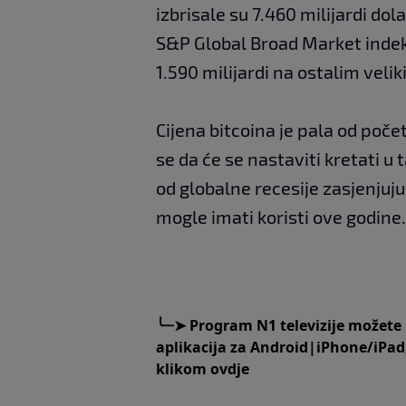
izbrisale su 7.460 milijardi dol
S&P Global Broad Market indeksu
1.590 milijardi na ostalim veli
Cijena bitcoina je pala od poče
se da će se nastaviti kretati 
od globalne recesije zasjenjuju 
mogle imati koristi ove godine.
╰
┈➤
Program N1 televizije možete
aplikacija za
An
droid
|
iPhone/iPad
klikom
ovdje