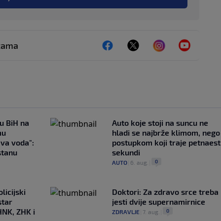
ežama
 u BiH na
Auto koje stoji na suncu ne
mu
hladi se najbrže klimom, nego
ava voda":
postupkom koji traje petnaest
stanu
sekundi
0
AUTO
|
6. aug.
|
licijski
Doktori: Za zdravo srce treba
star
jesti dvije supernamirnice
HNK, ZHK i
0
ZDRAVLJE
|
7. aug.
|