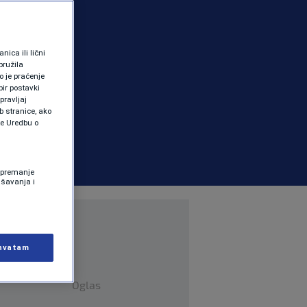
ica ili lični
pružila
 je praćenje
ir postavki
pravljaj
b stranice, ako
te Uredbu o
 Spremanje
ašavanja i
hvatam
Oglas