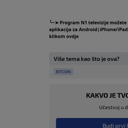
╰
┈➤
Program N1 televizije možete
aplikacija za
An
droid
|
iPhone/iPad
klikom
ovdje
Više tema kao što je ova?
BITCOIN
KAKVO JE TV
Učestvuj u di
Budi prvi 