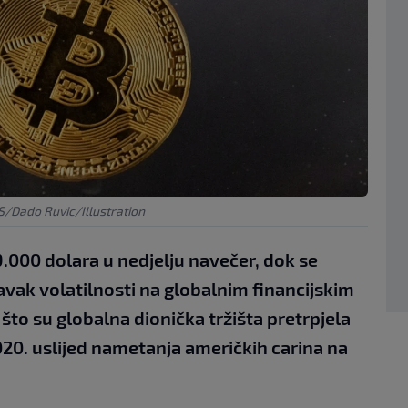
/Dado Ruvic/Illustration
79.000 dolara u nedjelju navečer, dok se
avak volatilnosti na globalnim financijskim
što su globalna dionička tržišta pretrpjela
020. uslijed nametanja američkih carina na