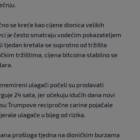
ečnju.
no se kreće kao cijene dionica velikih
vci je često smatraju vodećim pokazateljem
i tjedan kretala se suprotno od tržišta
čkim tržištima, cijena bitcoina stabilno se
lara.
znemireni ulagači počeli su prodavati
rguje 24 sata, jer očekuju idućih dana novi
o su Trumpove recipročne carine pojačale
jerale ulagače u bijeg od rizika.
dana prošloga tjedna na dioničkim burzama