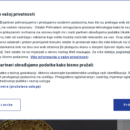
na bitcoina
SHOWBIZ
KOLUMNE
 vašoj privatnosti
0
EKONOMIJA
komentara
|
3
partneri pohranjujemo i pristupamo osobnim podacima, kao što su pretraga web stran
ori, na vašem računaru . Odabir Prihvatam omogućava praćenje tehnologije kako bi se 
je prikazanim svrhama na osnovu kojih mi i naši partneri obrađujemo podatke Ukoliko
 neki od sadržaja i reklama koje vidite možda neće biti relevantni za vas. Ovaj odab
PODCAST
no odabrati i pritom promijeniti trenutni odabir ili pristanak tako što ćete kliknuti na U
Više
tavkama link na dnu ove web stranice [ili plutajuću ikonu u donjem lijevom dijelu we
N1 SPECIJAL
vo]. Vaš odabir će se mijenjati u okviru našeg Wеб локација. Za više detalja, pogledaj
s ličnim podacima.
Više informacija o vašoj privatnosti
FENOMENI
 partneri obrađujemo podatke kako bismo pružali:
datke o tačnoj geolokaciji. Aktivno skenirajte karakteristike uređaja radi identifikacije.
NEISTRAŽENO
ili pristupanje podacima na uređaju. Prilagođeno oglašavanje i sadržaj, mjerenje ogl
traživanje publike i razvoj usluga.
tnera (pružalaca usluga)
VIRALNO
FOTO
ži svrhe
Pri
PROMO
VIDEO