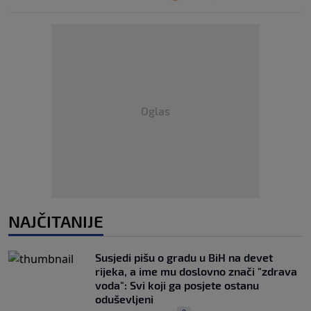
Oglas
NAJČITANIJE
Susjedi pišu o gradu u BiH na devet
rijeka, a ime mu doslovno znači "zdrava
voda": Svi koji ga posjete ostanu
oduševljeni