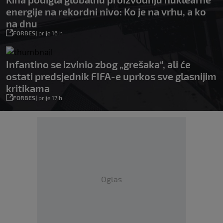
energije na rekordni nivo: Ko je na vrhu, a ko
na dnu
FORBES
|
prije 16 h
Infantino se izvinio zbog „grešaka“, ali će
ostati predsjednik FIFA-e uprkos sve glasnijim
kritikama
FORBES
|
prije 17 h
Oglas