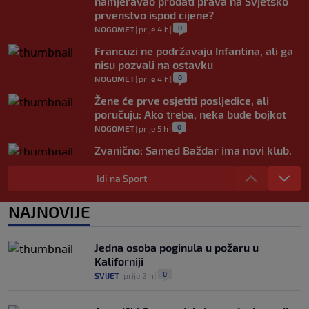
namjeravao prodati prava na Svjetsko
prvenstvo ispod cijene?
0
NOGOMET
|
prije 4 h
|
Francuzi ne podržavaju Infantina, ali ga
nisu pozvali na ostavku
0
NOGOMET
|
prije 4 h
|
Žene će prve osjetiti posljedice, ali
poručuju: Ako treba, neka bude bojkot
0
NOGOMET
|
prije 5 h
|
Zvanično: Samed Baždar ima novi klub,
zadužio broj sa velikom "težinom"
Idi na Sport
0
NOGOMET
|
prije 7 h
|
Prije nekoliko godina zaludjela je
NAJNOVIJE
internet, a onda nestala iz javnosti: Svi
se pitaju gdje je i šta radi (VIDEO)
0
OSTALI SPORTOVI
|
prije 7 h
|
Jedna osoba poginula u požaru u
Kaliforniji
0
SVIJET
|
prije 2 h
|