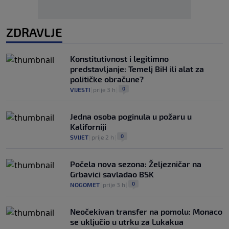
ZDRAVLJE
Konstitutivnost i legitimno
predstavljanje: Temelj BiH ili alat za
političke obračune?
0
VIJESTI
|
prije 3 h
|
Jedna osoba poginula u požaru u
Kaliforniji
0
SVIJET
|
prije 2 h
|
Počela nova sezona: Željezničar na
Grbavici savladao BSK
0
NOGOMET
|
prije 3 h
|
Neočekivan transfer na pomolu: Monaco
se uključio u utrku za Lukakua