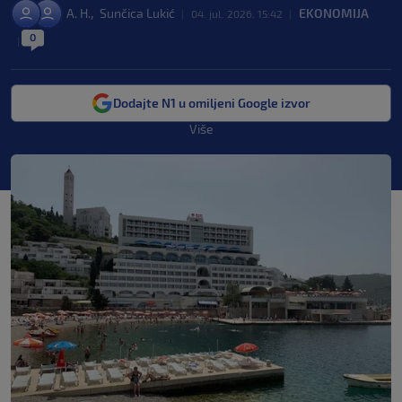
,
A. H.
Sunčica Lukić
EKONOMIJA
|
04. jul. 2026. 15:42
|
0
|
Dodajte N1 u omiljeni Google izvor
Više