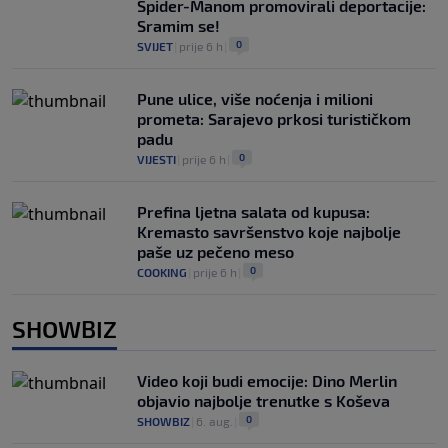
Spider-Manom promovirali deportacije:
Sramim se!
0
SVIJET
|
prije 6 h
|
Pune ulice, više noćenja i milioni
prometa: Sarajevo prkosi turističkom
padu
0
VIJESTI
|
prije 6 h
|
Prefina ljetna salata od kupusa:
Kremasto savršenstvo koje najbolje
paše uz pečeno meso
0
COOKING
|
prije 6 h
|
SHOWBIZ
Video koji budi emocije: Dino Merlin
objavio najbolje trenutke s Koševa
0
SHOWBIZ
|
6. aug.
|