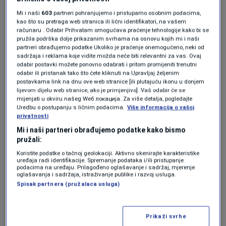
popunjen i nadamo se, očekujemo da će
Mi i naši
603
partneri pohranjujemo i pristupamo osobnim podacima,
stvarno ostatak sezone biti jako dobar"
, rekao
kao što su pretraga web stranica ili lični identifikatori, na vašem
računaru . Odabir Prihvatam omogućava praćenje tehnologije kako bi se
je Prkačin.
pružila podrška dolje prikazanim svrhama na osnovu kojih mi i naši
partneri obrađujemo podatke Ukoliko je praćenje onemogućeno, neki od
sadržaja i reklama koje vidite možda neće biti relevantni za vas. Ovaj
Ističe da će, kao i prethodnih godina, najveći
odabir postavki možete ponovno odabrati i pritom promijeniti trenutni
broj gostiju u privatnom smještaju tokom jula i
odabir ili pristanak tako što ćete kliknuti na Upravljaj željenim
postavkama link na dnu ove web stranice [ili plutajuću ikonu u donjem
augusta činiti građani Bosne i Hercegovine i bh.
lijevom dijelu web stranice, ako je primjenjivo]. Vaš odabir će se
mijenjati u okviru našeg Wеб локација. Za više detalja, pogledajte
dijaspora.
Uredbu o postupanju s ličnim podacima.
Više informacija o vašoj
privatnosti
"Neum i dalje nudi najbolju vrijednost za
Mi i naši partneri obrađujemo podatke kako bismo
pružali:
novac, a i nema komplikacija vezano za
Koristite podatke o tačnoj geolokaciji. Aktivno skenirajte karakteristike
uređaja radi identifikacije. Spremanje podataka i/ili pristupanje
prelazak granice. Neum je lako dostupan i još
podacima na uređaju. Prilagođeno oglašavanje i sadržaj, mjerenje
oglašavanja i sadržaja, istraživanje publike i razvoj usluga.
je, mi smatramo, cjenovno prihvatljiv"
, kazao
Spisak partnera (pružalaca usluga)
je.
Prikaži svrhe
Kada je riječ o stranim turistima, trenutno