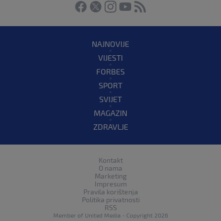
NAJNOVIJE
VIJESTI
FORBES
SPORT
SVIJET
MAGAZIN
ZDRAVLJE
Kontakt
O nama
Marketing
Impresum
Pravila korištenja
Politika privatnosti
RSS
Member of
United Media
- Copyright 2026