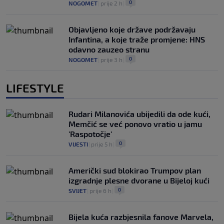
0
NOGOMET
|
prije 2 h
|
Objavljeno koje države podržavaju
Infantina, a koje traže promjene: HNS
odavno zauzeo stranu
0
NOGOMET
|
prije 3 h
|
LIFESTYLE
Rudari Milanovića ubijedili da ode kući,
Memčić se već ponovo vratio u jamu
'Raspotočje'
0
VIJESTI
|
prije 5 h
|
Američki sud blokirao Trumpov plan
izgradnje plesne dvorane u Bijeloj kući
0
SVIJET
|
prije 6 h
|
Bijela kuća razbjesnila fanove Marvela,