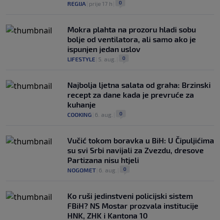
0
REGIJA
|
prije 17 h
|
Mokra plahta na prozoru hladi sobu
bolje od ventilatora, ali samo ako je
ispunjen jedan uslov
0
LIFESTYLE
|
5. aug.
|
Najbolja ljetna salata od graha: Brzinski
recept za dane kada je prevruće za
kuhanje
0
COOKING
|
6. aug.
|
Vučić tokom boravka u BiH: U Čipuljićima
su svi Srbi navijali za Zvezdu, dresove
Partizana nisu htjeli
0
NOGOMET
|
6. aug.
|
Ko ruši jedinstveni policijski sistem
FBiH? NS Mostar prozvala institucije
HNK, ZHK i Kantona 10