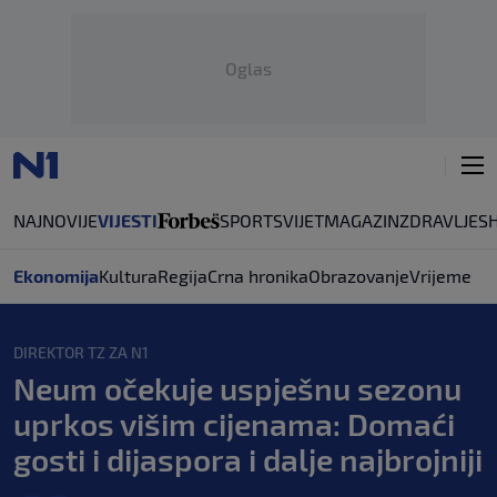
Oglas
NAJNOVIJE
VIJESTI
SPORT
SVIJET
MAGAZIN
ZDRAVLJE
S
Ekonomija
Kultura
Regija
Crna hronika
Obrazovanje
Vrijeme
DIREKTOR TZ ZA N1
Neum očekuje uspješnu sezonu
uprkos višim cijenama: Domaći
gosti i dijaspora i dalje najbrojniji