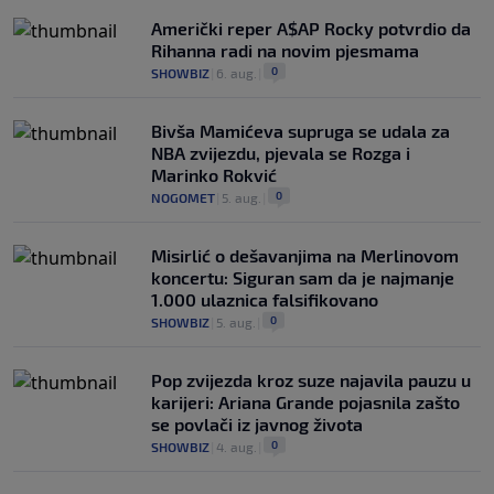
Američki reper A$AP Rocky potvrdio da
Rihanna radi na novim pjesmama
0
SHOWBIZ
|
6. aug.
|
Bivša Mamićeva supruga se udala za
NBA zvijezdu, pjevala se Rozga i
Marinko Rokvić
0
NOGOMET
|
5. aug.
|
Misirlić o dešavanjima na Merlinovom
koncertu: Siguran sam da je najmanje
1.000 ulaznica falsifikovano
0
SHOWBIZ
|
5. aug.
|
Pop zvijezda kroz suze najavila pauzu u
karijeri: Ariana Grande pojasnila zašto
se povlači iz javnog života
0
SHOWBIZ
|
4. aug.
|