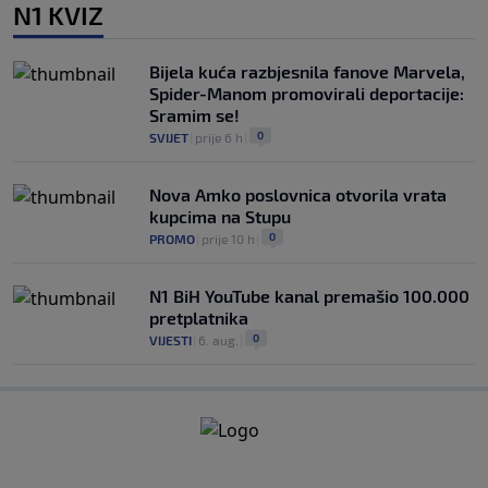
N1 KVIZ
Bijela kuća razbjesnila fanove Marvela,
Spider-Manom promovirali deportacije:
Sramim se!
0
SVIJET
|
prije 6 h
|
Nova Amko poslovnica otvorila vrata
kupcima na Stupu
0
PROMO
|
prije 10 h
|
N1 BiH YouTube kanal premašio 100.000
pretplatnika
0
VIJESTI
|
6. aug.
|