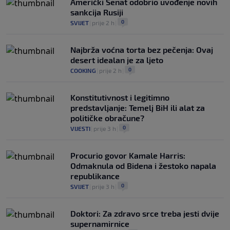
Američki Senat odobrio uvođenje novih
sankcija Rusiji
0
SVIJET
|
prije 2 h
|
Najbrža voćna torta bez pečenja: Ovaj
desert idealan je za ljeto
0
COOKING
|
prije 2 h
|
Konstitutivnost i legitimno
predstavljanje: Temelj BiH ili alat za
političke obračune?
0
VIJESTI
|
prije 3 h
|
Procurio govor Kamale Harris:
Odmaknula od Bidena i žestoko napala
republikance
0
SVIJET
|
prije 3 h
|
Doktori: Za zdravo srce treba jesti dvije
supernamirnice