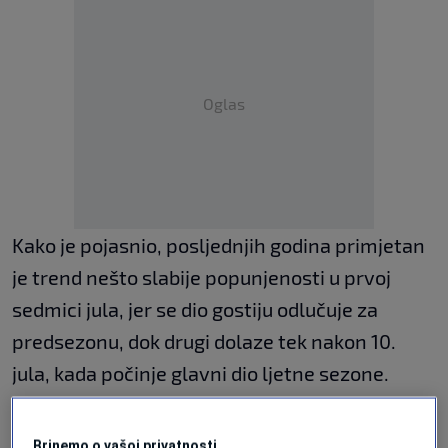
Oglas
Kako je pojasnio, posljednjih godina primjetan
je trend nešto slabije popunjenosti u prvoj
sedmici jula, jer se dio gostiju odlučuje za
predsezonu, dok drugi dolaze tek nakon 10.
jula, kada počinje glavni dio ljetne sezone.
"Danas je vikend, Neum je poprilično
Brinemo o vašoj privatnosti