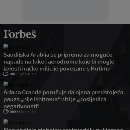
Saudijska Arabija se priprema za moguće
napade na luke i aerodrome koje bi mogle
izvesti iračke milicije povezane s Hutima
FORBES
|
prije 16 h
Ariana Grande poručuje da njena predstojeća
pauza „nije ishitrena“ niti je „posljedica
negativnosti“
FORBES
|
prije 16 h
Kina podigla globalnu proizvodnju nuklearne