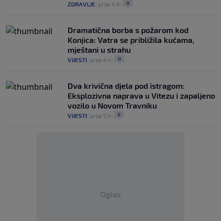
0
ZDRAVLJE
|
prije 4 h
|
Dramatična borba s požarom kod
Konjica: Vatra se približila kućama,
mještani u strahu
0
VIJESTI
|
prije 4 h
|
Dva krivična djela pod istragom:
Eksplozivna naprava u Vitezu i zapaljeno
vozilo u Novom Travniku
0
VIJESTI
|
prije 5 h
|
Oglas