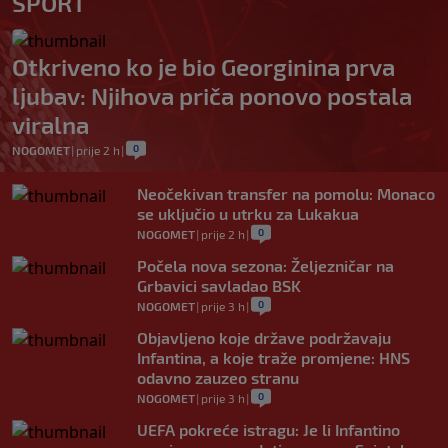
SPORT
Otkriveno ko je bio Georginina prva
ljubav: Njihova priča ponovo postala
viralna
0
NOGOMET
|
prije 2 h
|
Neočekivan transfer na pomolu: Monaco
se uključio u utrku za Lukakua
0
NOGOMET
|
prije 2 h
|
Počela nova sezona: Željezničar na
Grbavici savladao BSK
0
NOGOMET
|
prije 3 h
|
Objavljeno koje države podržavaju
Infantina, a koje traže promjene: HNS
odavno zauzeo stranu
0
NOGOMET
|
prije 3 h
|
UEFA pokreće istragu: Je li Infantino