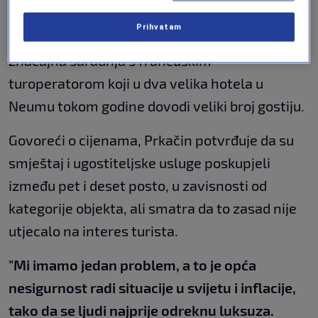
prednjače gosti iz Francuske i Poljske, ali i
Prihvatam
drugih zapadnoevropskih zemalja. Posebno je
značajna saradnja s francuskim
turoperatorom koji u dva velika hotela u
Neumu tokom godine dovodi veliki broj gostiju.
Govoreći o cijenama, Prkačin potvrđuje da su
smještaj i ugostiteljske usluge poskupjeli
između pet i deset posto, u zavisnosti od
kategorije objekta, ali smatra da to zasad nije
utjecalo na interes turista.
"Mi imamo jedan problem, a to je opća
nesigurnost radi situacije u svijetu i inflacije,
tako da se ljudi najprije odreknu luksuza.