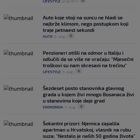
0
LIFESTYLE
|
prije 10 h
|
Auto koje stoji na suncu ne hladi se
najbrže klimom, nego postupkom koji
traje petnaest sekundi
0
AUTO
|
6. aug.
|
Penzioneri otišli na odmor u Italiju i
odlučili da se više ne vraćaju: "Mjesečni
troškovi su nam skresani na trećinu"
0
LIFESTYLE
|
5. aug.
|
Šezdeset posto stanovnika glavnog
grada u kojem živi mnogo Bosanaca živi
u stanovima koje daje grad
0
EKONOMIJA
|
5. aug.
|
Šokantni prizori: Njemica zapalila
apartman u Hrvatskoj, vlasnik na rubu
suza; "Nestalo je naših 50 godina života"