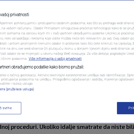
PODCAST
ljuje krivičnu prijavu
N1 SPECIJAL
vašoj privatnosti
evića
3
partneri pohranjujemo i pristupamo osobnim podacima, kao što su pretraga web stranica 
FENOMENI
ri, na vašem računaru . Odabir Prihvatam omogućava praćenje tehnologije kako bi se pruž
anim svrhama na osnovu kojih mi i naši partneri obrađujemo podatke Ukoliko je praćenj
mentara
 neki od sadržaja i reklama koje vidite možda neće biti relevantni za vas. Ovaj odabir p
NEISTRAŽENO
ati i pritom promijeniti trenutni odabir ili pristanak tako što ćete kliknuti na Upravljaj 
ink na dnu ove web stranice [ili plutajuću ikonu u donjem lijevom dijelu web stranice, a
VIRALNO
. Vaš odabir će se mijenjati u okviru našeg Wеб локација. Za više detalja, pogledajte Ure
s ličnim podacima.
Više informacija o vašoj privatnosti
FOTO
partneri obrađujemo podatke kako bismo pružali:
atke o tačnoj geolokaciji. Aktivno skenirajte karakteristike uređaja radi identifikacije. Sp
PROMO
li pristupanje podacima na uređaju. Prilagođeno oglašavanje i sadržaj, mjerenje oglašavanj
publike i razvoj usluga.
5. jula 2023. godine prihvatio ostavku direktora E
era (pružalaca usluga)
VIDEO
du s procedurom propisanom Statutom Preduzeća.
ktora i imenovanju v.d. direktora su putem sekreta
ži svrhe
Pr
dan nakon održane sjednice, tako da je nadležno
oj proceduri. Ukoliko idalje smatrate da niste bil