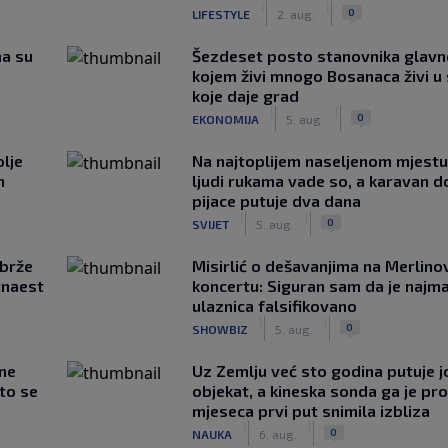
|
|
0
LIFESTYLE
2. aug.
ma su
Šezdeset posto stanovnika glavn
kojem živi mnogo Bosanaca živi u
koje daje grad
|
|
0
EKONOMIJA
5. aug.
lje
Na najtoplijem naseljenom mjestu 
n
ljudi rukama vade so, a karavan d
pijace putuje dva dana
|
|
0
SVIJET
5. aug.
jbrže
Misirlić o dešavanjima na Merlin
tnaest
koncertu: Siguran sam da je najma
ulaznica falsifikovano
|
|
0
SHOWBIZ
5. aug.
 ne
Uz Zemlju već sto godina putuje j
što se
objekat, a kineska sonda ga je pr
mjeseca prvi put snimila izbliza
|
|
0
NAUKA
6. aug.