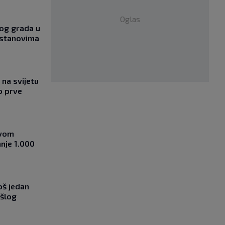
Oglas
og grada u
 stanovima
na svijetu
o prve
ovom
nje 1.000
oš jedan
ošlog