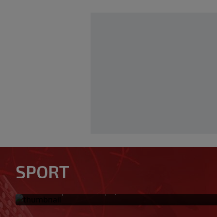
Tabaković riješio evropski m
SPORT
pobjedu (VIDEO)
|
|
0
NOGOMET
prije 0 min.