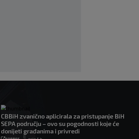
početku sezone, navijači objavili rat
upravi
|
|
0
NOGOMET
prije 3 h
Izvinjenje s elementima prijetnje i
„gomila slabića“ u UEFA-i
|
|
0
NOGOMET
prije 3 h
CBBiH zvanično aplicirala za pristupanje BiH
SEPA području – ovo su pogodnosti koje će
donijeti građanima i privredi
|
FORBES
prije 5 h