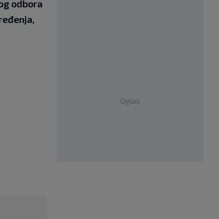
nog odbora
ređenja,
Oglas