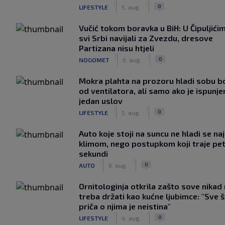
|
|
0
LIFESTYLE
5. aug.
Vučić tokom boravka u BiH: U Čipuljići
svi Srbi navijali za Zvezdu, dresove
Partizana nisu htjeli
|
|
0
NOGOMET
6. aug.
Mokra plahta na prozoru hladi sobu bo
od ventilatora, ali samo ako je ispunje
jedan uslov
|
|
0
LIFESTYLE
5. aug.
Auto koje stoji na suncu ne hladi se na
klimom, nego postupkom koji traje pe
sekundi
|
|
0
AUTO
6. aug.
Ornitologinja otkrila zašto sove nikad
treba držati kao kućne ljubimce: "Sve 
priča o njima je neistina"
|
|
0
LIFESTYLE
4. aug.