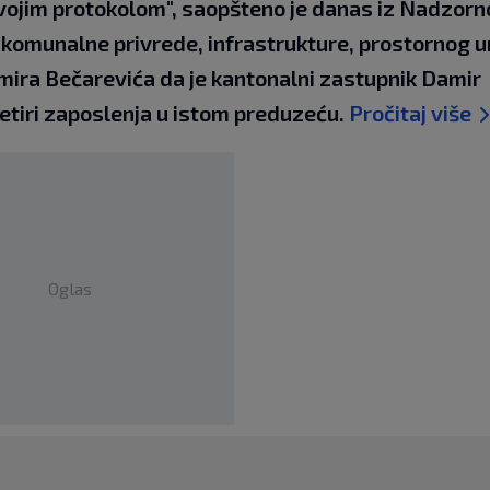
svojim protokolom", saopšteno je danas iz Nadzor
komunalne privrede, infrastrukture, prostornog u
lmira Bečarevića da je kantonalni zastupnik Damir
etiri zaposlenja u istom preduzeću.
Pročitaj više
Oglas