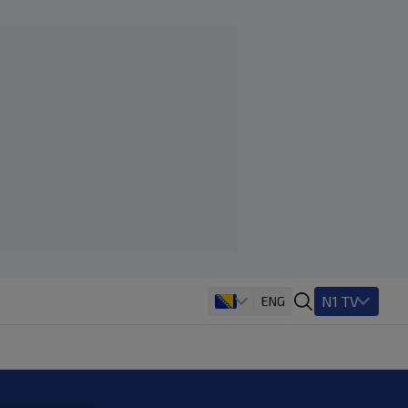
N1 TV
ENG