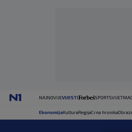
NAJNOVIJE
VIJESTI
SPORT
SVIJET
MAG
Ekonomija
Kultura
Regija
Crna hronika
Obraz