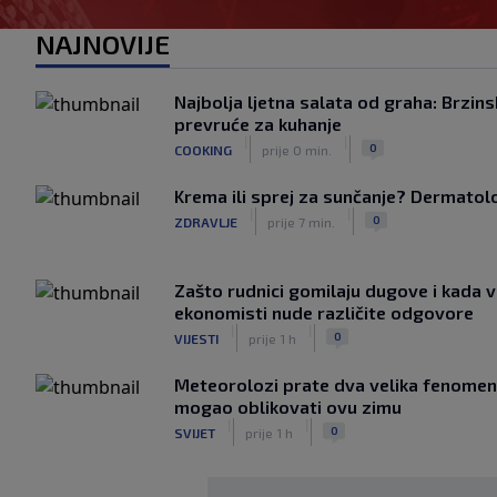
NAJNOVIJE
Najbolja ljetna salata od graha: Brzins
prevruće za kuhanje
|
|
0
COOKING
prije 0 min.
Krema ili sprej za sunčanje? Dermatolozi
|
|
0
ZDRAVLJE
prije 7 min.
Zašto rudnici gomilaju dugove i kada v
ekonomisti nude različite odgovore
|
|
0
VIJESTI
prije 1 h
Meteorolozi prate dva velika fenomena
mogao oblikovati ovu zimu
|
|
0
SVIJET
prije 1 h