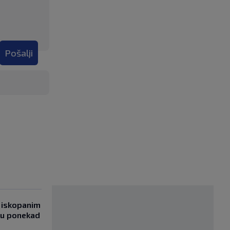
Pošalji
 iskopanim
bu ponekad