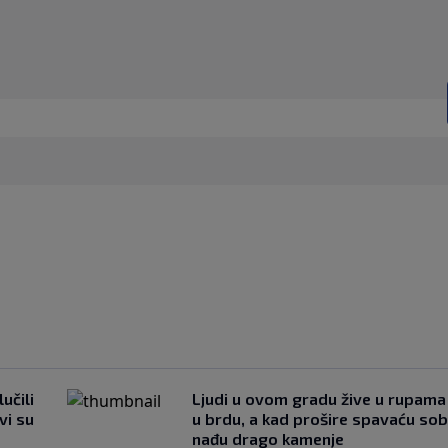
učili
Ljudi u ovom gradu žive u rupama
vi su
u brdu, a kad prošire spavaću so
nađu drago kamenje