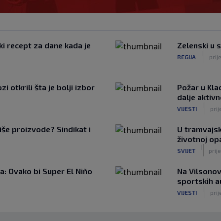
ki recept za dane kada je
Zelenski u 
|
REGIJA
prij
 otkrili šta je bolji izbor
Požar u Kla
dalje aktiv
|
VIJESTI
prij
iše proizvode? Sindikat i
U tramvajsk
životnoj op
|
SVIJET
prije
: Ovako bi Super El Niño
Na Vilsonov
sportskih 
|
VIJESTI
prij