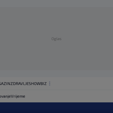
Oglas
AZIN
ZDRAVLJE
SHOWBIZ
KOLUMNE
ovanje
Vrijeme