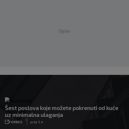
Oglas
Šest poslova koje možete pokrenuti od kuće
uz minimalna ulaganja
|
FORBES
prije 5 h