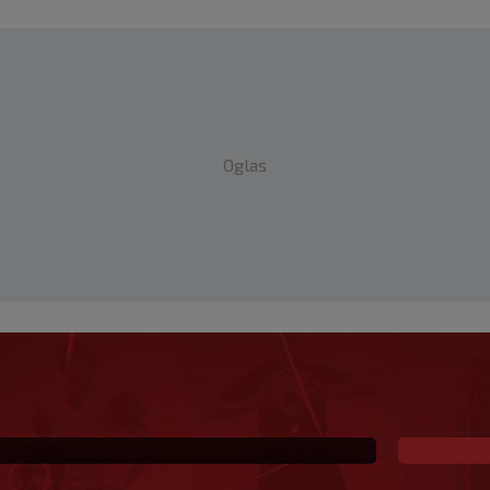
Oglas
eč i Salzburgu donio