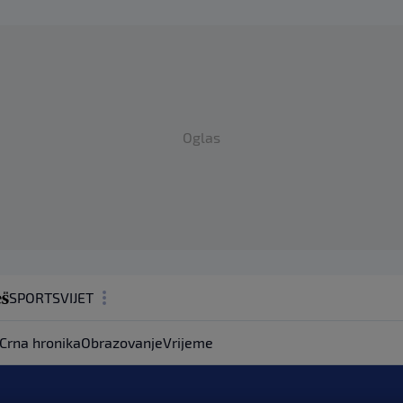
Oglas
SPORT
SVIJET
MAGAZIN
Crna hronika
Obrazovanje
Vrijeme
ZDRAVLJE