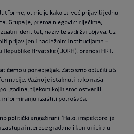
atforme, otkrio je kako su već prijavili jednu
ta. Grupa je, prema njegovim riječima,
ualni identitet, naziv te sadržaj objava. Uz
j biti prijavljen i nadležnim institucijama –
vu Republike Hrvatske (DORH), prenosi HRT.
t ćemo u ponedjeljak. Zato smo odlučili u 5
nformacije. Važno je istaknuti kako naša
 pol godina, tijekom kojih smo ostvarili
 informiranju i zaštiti potrošača.
o politički angažirani. ‘Halo, inspektore’ je
 zastupa interese građana i komunicira u