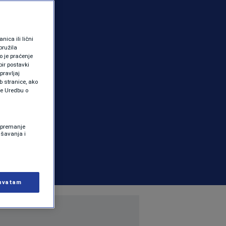
ica ili lični
pružila
 je praćenje
ir postavki
pravljaj
b stranice, ako
te Uredbu o
 Spremanje
ašavanja i
hvatam