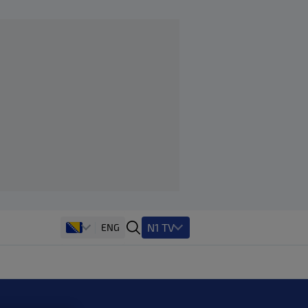
N1 TV
ENG