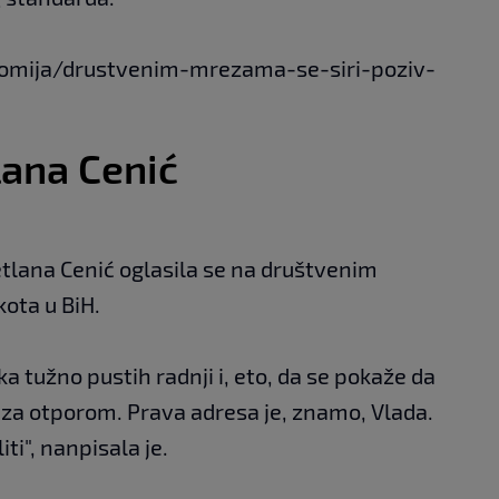
onomija/drustvenim-mrezama-se-siri-poziv-
lana Cenić
tlana Cenić oglasila se na društvenim
ota u BiH.
ika tužno pustih radnji i, eto, da se pokaže da
e za otporom. Prava adresa je, znamo, Vlada.
ti", nanpisala je.