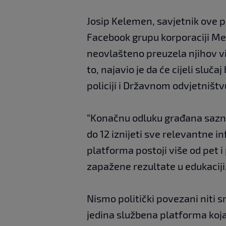
Josip Kelemen, savjetnik ove pl
Facebook grupu korporaciji Me
neovlašteno preuzela njihov viz
to, najavio je da će cijeli sluča
policiji i Državnom odvjetništ
“Konačnu odluku građana sazna
do 12 iznijeti sve relevantne i
platforma postoji više od pet i
zapažene rezultate u edukaciji,
Nismo politički povezani niti sm
jedina službena platforma koja