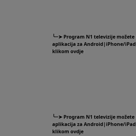
╰┈➤
Program N1 televizije možete
aplikacija za
An
droid
|
iPhone/iPad
klikom
ovdje
╰┈➤
Program N1 televizije možete
aplikacija za
An
droid
|
iPhone/iPad
klikom
ovdje