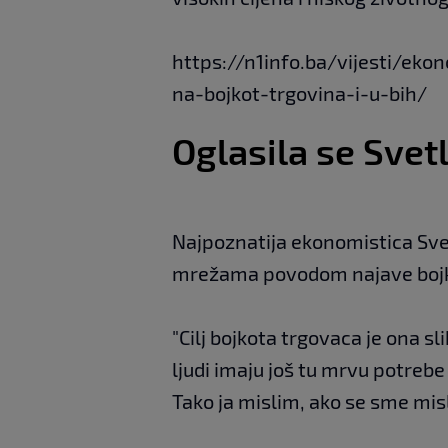
https://n1info.ba/vijesti/ek
na-bojkot-trgovina-i-u-bih/
Oglasila se Svet
Najpoznatija ekonomistica Sve
mrežama povodom najave bojk
"Cilj bojkota trgovaca je ona sl
ljudi imaju još tu mrvu potreb
Tako ja mislim, ako se sme misli