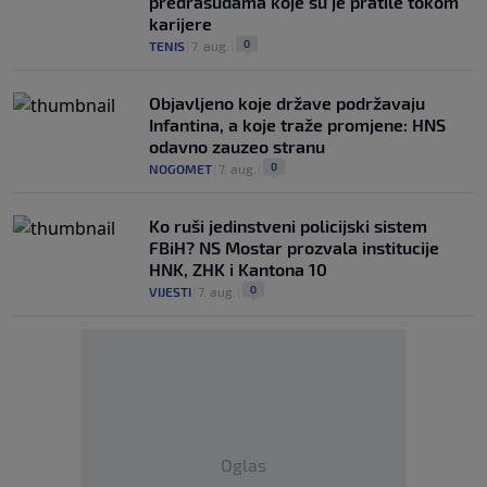
predrasudama koje su je pratile tokom
karijere
0
TENIS
|
7. aug.
|
Objavljeno koje države podržavaju
Infantina, a koje traže promjene: HNS
odavno zauzeo stranu
0
NOGOMET
|
7. aug.
|
Ko ruši jedinstveni policijski sistem
FBiH? NS Mostar prozvala institucije
HNK, ZHK i Kantona 10
0
VIJESTI
|
7. aug.
|
Oglas