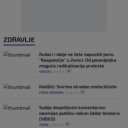
ZDRAVLJE
Rudari i dalje ne žele napustiti jamu
"Raspotočje" u Zenici: Od ponedjeljka
moguća radikalizacija protesta
0
VIJESTI
|
prije 5 h
|
Hadžići: Smrtno stradao motociklista
0
CRNA HRONIKA
|
prije 4 h
|
Sudija dosjetljivim komentarom
nasmijao publiku nakon žalbe tenisera
(VIDEO)
0
TENIS
|
prije 3 h
|