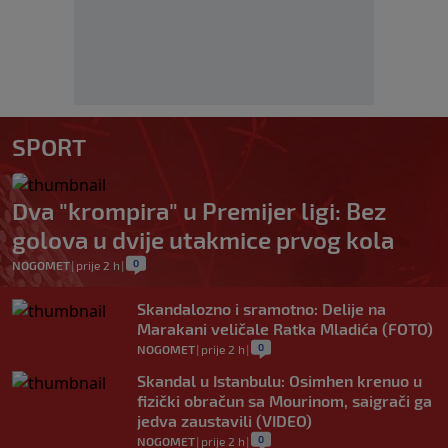
SPORT
Dva "krompira" u Premijer ligi: Bez
golova u dvije utakmice prvog kola
0
NOGOMET
|
prije 2 h
|
Skandalozno i sramotno: Delije na
Marakani veličale Ratka Mladića (FOTO)
0
NOGOMET
|
prije 2 h
|
Skandal u Istanbulu: Osimhen krenuo u
fizički obračun sa Mourinom, saigrači ga
jedva zaustavili (VIDEO)
0
NOGOMET
|
prije 2 h
|