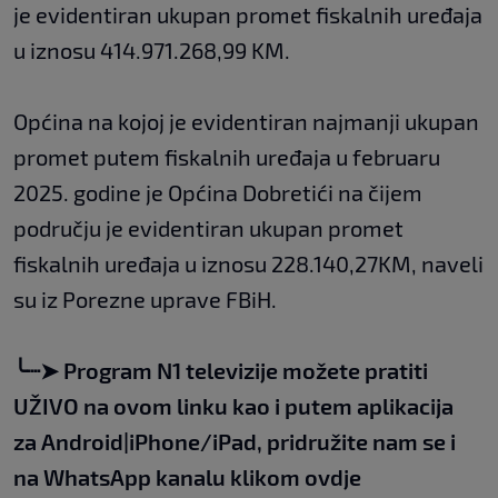
je evidentiran ukupan promet fiskalnih uređaja
u iznosu 414.971.268,99 KM.
Općina na kojoj je evidentiran najmanji ukupan
promet putem fiskalnih uređaja u februaru
2025. godine je Općina Dobretići na čijem
području je evidentiran ukupan promet
fiskalnih uređaja u iznosu 228.140,27KM, naveli
su iz Porezne uprave FBiH.
╰┈➤
Program N1 televizije možete pratiti
UŽIVO na
ovom linku
kao i putem aplikacija
za
An
droid
|
iPhone/iPad,
pridružite nam se i
na WhatsApp kanalu klikom
ovdje