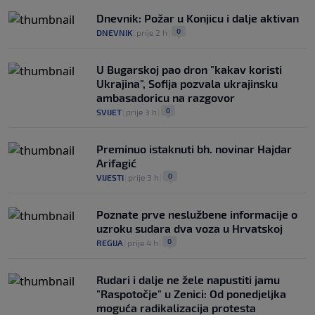
FIFA-e je vaš novac", danas se suočava s
Dnevnik: Požar u Konjicu i dalje aktivan
najvećom krizom
0
DNEVNIK
|
prije 2 h
|
0
NOGOMET
|
prije 5 h
|
U Bugarskoj pao dron "kakav koristi
Ukrajina", Sofija pozvala ukrajinsku
ambasadoricu na razgovor
0
SVIJET
|
prije 3 h
|
Preminuo istaknuti bh. novinar Hajdar
Arifagić
0
VIJESTI
|
prije 3 h
|
Poznate prve neslužbene informacije o
uzroku sudara dva voza u Hrvatskoj
0
REGIJA
|
prije 4 h
|
Rudari i dalje ne žele napustiti jamu
"Raspotočje" u Zenici: Od ponedjeljka
moguća radikalizacija protesta