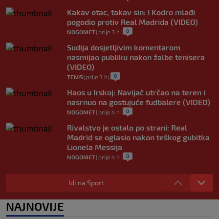
Kakav otac, takav sin: I Kodro mlađi
pogodio protiv Real Madrida (VIDEO)
0
NOGOMET
|
prije 3 h
|
Sudija dosjetljivim komentarom
nasmijao publiku nakon žalbe tenisera
(VIDEO)
0
TENIS
|
prije 3 h
|
Haos u Irskoj: Navijač utrčao na teren i
nasrnuo na gostujuće fudbalere (VIDEO)
0
NOGOMET
|
prije 4 h
|
Rivalstvo je ostalo po strani: Real
Madrid se oglasio nakon teškog gubitka
Lionela Messija
0
NOGOMET
|
prije 4 h
|
WNBA igračice odgovorile Kanteru
nakon provokacije: "Nećemo biti politički
Idi na Sport
pijuni"
0
KOŠARKA
|
prije 4 h
|
NAJNOVIJE
Infantino nekada poručivao: "Novac