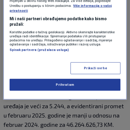
mijenjati u okviru našeg Wеб локација. Za više detalja, pogledajte
putem fiskalnih uređaja
Uredbu o postupanju s ličnim podacima.
Više informacija o vašoj
privatnosti
Mi i naši partneri obrađujemo podatke kako bismo
pružali:
Prema službenim podacima Porezne uprave
Koristite podatke o tačnoj geolokaciji. Aktivno skenirajte karakteristike
uređaja radi identifikacije. Spremanje podataka i/ili pristupanje
Federacije BiH na dan 28.02.2025. godine na
podacima na uređaju. Prilagođeno oglašavanje i sadržaj, mjerenje
oglašavanja i sadržaja, istraživanje publike i razvoj usluga.
području Federacije BiH instalirano je ukupno
Spisak partnera (pružalaca usluga)
106.017 fiskalnih uređaja, putem kojih je u
februaru 2025. godine evidentiran ukupan
Prikaži svrhe
promet u iznosu 5.157.277.911,36 KM.
Prihvatam
U odnosu na 29.02.2024. godine broj fiskalnih
uređaja je veći za 5.244, a evidentirani promet
u februaru 2025. godine je manji u odnosu na
februar 2024. godine za 46.264.626,73 KM.