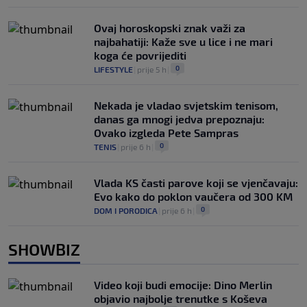
Ovaj horoskopski znak važi za
najbahatiji: Kaže sve u lice i ne mari
koga će povrijediti
0
LIFESTYLE
|
prije 5 h
|
Nekada je vladao svjetskim tenisom,
danas ga mnogi jedva prepoznaju:
Ovako izgleda Pete Sampras
0
TENIS
|
prije 6 h
|
Vlada KS časti parove koji se vjenčavaju:
Evo kako do poklon vaučera od 300 KM
0
DOM I PORODICA
|
prije 6 h
|
SHOWBIZ
Video koji budi emocije: Dino Merlin
objavio najbolje trenutke s Koševa