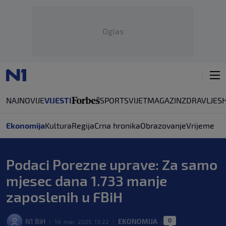
Oglas
NAJNOVIJE
VIJESTI
SPORT
SVIJET
MAGAZIN
ZDRAVLJE
S
Ekonomija
Kultura
Regija
Crna hronika
Obrazovanje
Vrijeme
Podaci Porezne uprave: Za samo
mjesec dana 1.733 manje
zaposlenih u FBiH
0
N1 BiH
EKONOMIJA
|
14. mar. 2025. 13:22
|
|