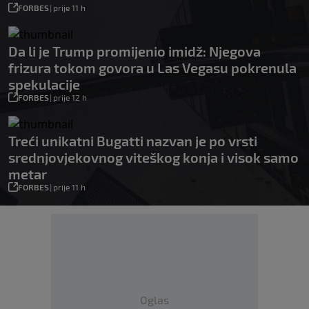
FORBES
|
prije 11 h
Da li je Trump promijenio imidž: Njegova
frizura tokom govora u Las Vegasu pokrenula
spekulacije
FORBES
|
prije 12 h
Treći unikatni Bugatti nazvan je po vrsti
srednjovjekovnog viteškog konja i visok samo
metar
FORBES
|
prije 11 h
Oglas