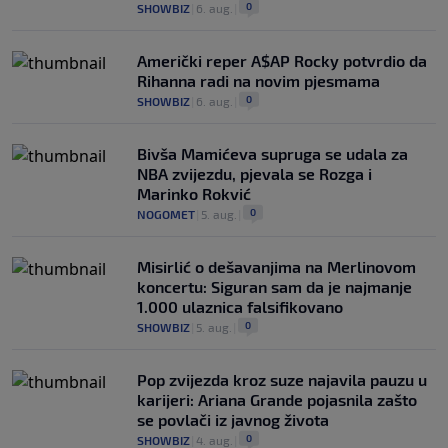
0
SHOWBIZ
|
6. aug.
|
Američki reper A$AP Rocky potvrdio da
Rihanna radi na novim pjesmama
0
SHOWBIZ
|
6. aug.
|
Bivša Mamićeva supruga se udala za
NBA zvijezdu, pjevala se Rozga i
Marinko Rokvić
0
NOGOMET
|
5. aug.
|
Misirlić o dešavanjima na Merlinovom
koncertu: Siguran sam da je najmanje
1.000 ulaznica falsifikovano
0
SHOWBIZ
|
5. aug.
|
Pop zvijezda kroz suze najavila pauzu u
karijeri: Ariana Grande pojasnila zašto
se povlači iz javnog života
0
SHOWBIZ
|
4. aug.
|