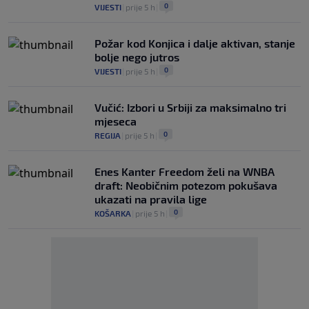
0
VIJESTI
|
prije 5 h
|
Požar kod Konjica i dalje aktivan, stanje
bolje nego jutros
0
VIJESTI
|
prije 5 h
|
Vučić: Izbori u Srbiji za maksimalno tri
mjeseca
0
REGIJA
|
prije 5 h
|
Enes Kanter Freedom želi na WNBA
draft: Neobičnim potezom pokušava
ukazati na pravila lige
0
KOŠARKA
|
prije 5 h
|