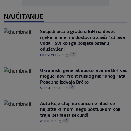
NAJČITANIJE
Susjedi pišu o gradu u BiH na devet
rijeka, a ime mu doslovno znači "zdrava
voda": Svi koji ga posjete ostanu
oduševljeni
0
LIFESTYLE
|
7. aug.
|
Ukrajinski general upozorava na BiH kao
mogući novi front ruskog hibridnog rata:
Posebno izdvaja Brčko
0
VIJESTI
|
prije 13 h
|
Auto koje stoji na suncu ne hladi se
najbrže klimom, nego postupkom koji
traje petnaest sekundi
0
AUTO
|
6. aug.
|