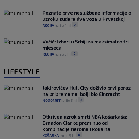
Poznate prve neslužbene informacije o
uzroku sudara dva voza u Hrvatskoj
0
REGIJA
|
prije 4 h
|
Vučić: Izbori u Srbiji za maksimalno tri
mjeseca
0
REGIJA
|
prije 5 h
|
LIFESTYLE
Jakirovićev Hull City doživio prvi poraz
na pripremama, bolji bio Eintracht
0
NOGOMET
|
prije 5 h
|
Otkriven uzrok smrti NBA košarkaša:
Brandon Clarke preminuo od
kombinacije heroina i kokaina
0
KOŠARKA
|
prije 5 h
|