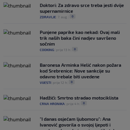
Doktori: Za zdravo srce treba jesti dvije
supernamirnice
0
ZDRAVLJE
|
7. aug.
|
Punjene paprike kao nekad: Ovaj mali
trik naših baka čini nadjev savršeno
sočnim
0
COOKING
|
prije 13 h
|
Baronesa Arminka Helić nakon požara
kod Srebrenice: Nove sankcije su
odavno trebale biti uvedene
0
VIJESTI
|
prije 12 h
|
Hadžići: Smrtno stradao motociklista
0
CRNA HRONIKA
|
prije 4 h
|
"I danas osjećam ljubomoru": Ana
Ivanović govorila o svojoj ljepoti i