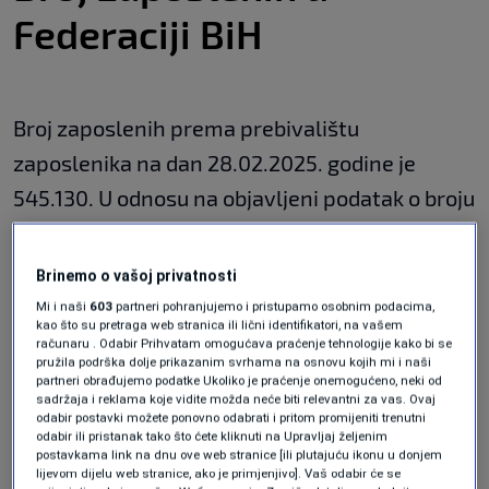
Federaciji BiH
Broj zaposlenih prema prebivalištu
zaposlenika na dan 28.02.2025. godine je
545.130. U odnosu na objavljeni podatak o broju
zaposlenih na dan 29.02.2024. godine, kada je
broj zaposlenih iznosio 542.222, ovaj broj je
Brinemo o vašoj privatnosti
veći za 2.908, a u odnosu na prethodno
Mi i naši
603
partneri pohranjujemo i pristupamo osobnim podacima,
kao što su pretraga web stranica ili lični identifikatori, na vašem
objavljeni podatak o broju zaposlenih na dan
računaru . Odabir Prihvatam omogućava praćenje tehnologije kako bi se
pružila podrška dolje prikazanim svrhama na osnovu kojih mi i naši
31.01.2025. godine, kada je iznosio 546.863,
partneri obrađujemo podatke Ukoliko je praćenje onemogućeno, neki od
sadržaja i reklama koje vidite možda neće biti relevantni za vas. Ovaj
manji je za 1.733.
odabir postavki možete ponovno odabrati i pritom promijeniti trenutni
odabir ili pristanak tako što ćete kliknuti na Upravljaj željenim
Evidentiranje prometa
postavkama link na dnu ove web stranice [ili plutajuću ikonu u donjem
lijevom dijelu web stranice, ako je primjenjivo]. Vaš odabir će se