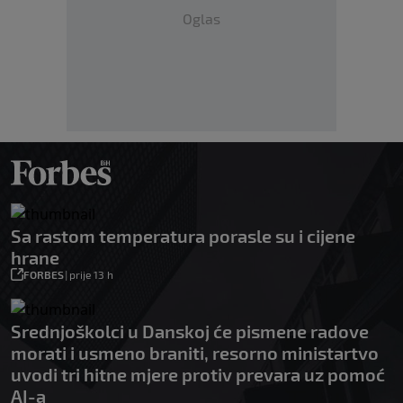
Oglas
Sa rastom temperatura porasle su i cijene
hrane
FORBES
|
prije 13 h
Srednjoškolci u Danskoj će pismene radove
morati i usmeno braniti, resorno ministartvo
uvodi tri hitne mjere protiv prevara uz pomoć
AI-a