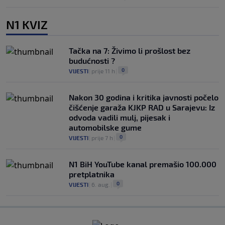
N1 KVIZ
Tačka na 7: Živimo li prošlost bez
budućnosti ?
0
VIJESTI
|
prije 11 h
|
Nakon 30 godina i kritika javnosti počelo
čišćenje garaža KJKP RAD u Sarajevu: Iz
odvoda vadili mulj, pijesak i
automobilske gume
0
VIJESTI
|
prije 7 h
|
N1 BiH YouTube kanal premašio 100.000
pretplatnika
0
VIJESTI
|
6. aug.
|