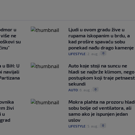
 odmor u
Ljudi u ovom gradu žive u
e više ne
rupama iskopanim u brdu, a
roškovi su
kad prošire spavaću sobu
ćinu"
ponekad nađu drago kamenje
0
LIFESTYLE
|
2. aug.
|
 u BiH: U
Auto koje stoji na suncu ne
i navijali
hladi se najbrže klimom, nego
Partizana
postupkom koji traje petnaest
sekundi
0
AUTO
|
6. aug.
|
ovnika
Mokra plahta na prozoru hlad
em živi
sobu bolje od ventilatora, ali
i u
samo ako je ispunjen jedan
 grad
uslov
0
LIFESTYLE
|
5. aug.
|