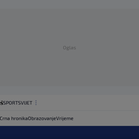
Oglas
SPORT
SVIJET
MAGAZIN
Crna hronika
Obrazovanje
Vrijeme
ZDRAVLJE