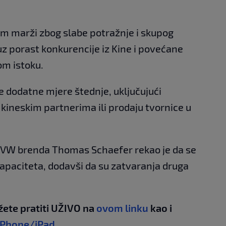
m marži zbog slabe potražnje i skupog
uz porast konkurencije iz Kine i povećane
om istoku.
e dodatne mjere štednje, uključujući
kineskim partnerima ili prodaju tvornice u
f VW brenda Thomas Schaefer rekao je da se
apaciteta, dodavši da su zatvaranja druga
žete pratiti UŽIVO na
ovom linku
kao i
iPhone/iPad