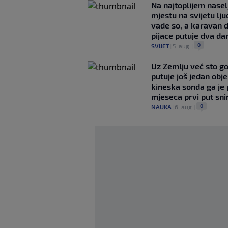
Na najtoplijem nase
mjestu na svijetu lj
vade so, a karavan 
pijace putuje dva da
0
SVIJET
|
5. aug.
|
Uz Zemlju već sto g
putuje još jedan obje
kineska sonda ga je
mjeseca prvi put snim
0
NAUKA
|
6. aug.
|