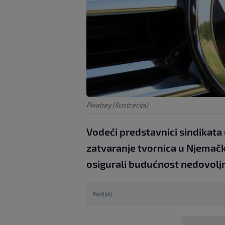
Pixabay (ilustracija)
Vodeći predstavnici sindikata
zatvaranje tvornica u Njemačko
osigurali budućnost nedovolj
Podijeli