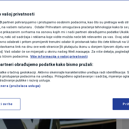
swagena: Nema
SHOWBIZ
KOLUMNE
 vašoj privatnosti
rnica u Njemačkoj
3
partneri pohranjujemo i pristupamo osobnim podacima, kao što su pretraga web stran
ori, na vašem računaru . Odabir Prihvatam omogućava praćenje tehnologije kako bi se 
je prikazanim svrhama na osnovu kojih mi i naši partneri obrađujemo podatke Ukoliko
0
EKONOMIJA
komentara
|
 neki od sadržaja i reklama koje vidite možda neće biti relevantni za vas. Ovaj odab
PODCAST
no odabrati i pritom promijeniti trenutni odabir ili pristanak tako što ćete kliknuti na U
tavkama link na dnu ove web stranice [ili plutajuću ikonu u donjem lijevom dijelu we
N1 SPECIJAL
vo]. Vaš odabir će se mijenjati u okviru našeg Wеб локација. Za više detalja, pogledaj
s ličnim podacima.
Više
Više informacija o vašoj privatnosti
FENOMENI
 partneri obrađujemo podatke kako bismo pružali:
datke o tačnoj geolokaciji. Aktivno skenirajte karakteristike uređaja radi identifikacije.
NEISTRAŽENO
ili pristupanje podacima na uređaju. Prilagođeno oglašavanje i sadržaj, mjerenje ogl
traživanje publike i razvoj usluga.
tnera (pružalaca usluga)
VIRALNO
FOTO
ži svrhe
Pri
PROMO
VIDEO