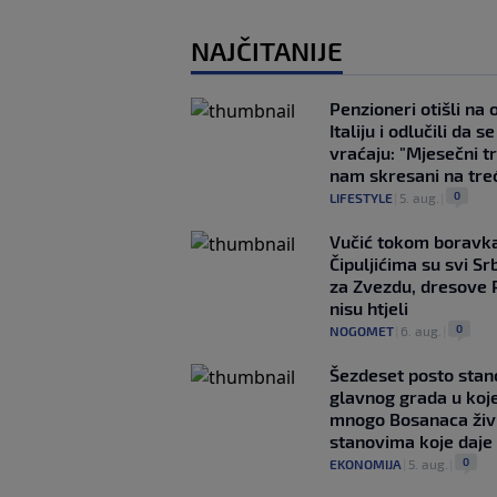
NAJČITANIJE
Penzioneri otišli na
Italiju i odlučili da s
vraćaju: "Mjesečni t
nam skresani na tre
0
LIFESTYLE
|
5. aug.
|
Vučić tokom boravka
Čipuljićima su svi Srb
za Zvezdu, dresove 
nisu htjeli
0
NOGOMET
|
6. aug.
|
Šezdeset posto stan
glavnog grada u koj
mnogo Bosanaca živ
stanovima koje daje
0
EKONOMIJA
|
5. aug.
|