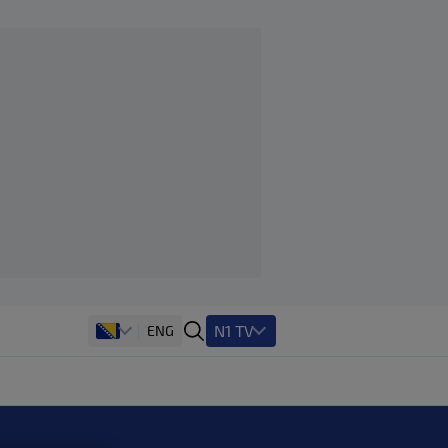
N1 TV
ENG