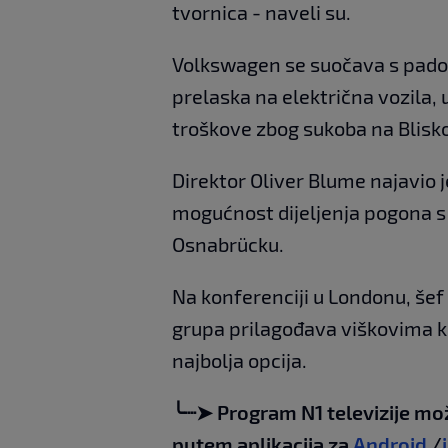
tvornica - naveli su.
Volkswagen se suočava s pado
prelaska na električna vozila, 
troškove zbog sukoba na Blisk
Direktor Oliver Blume najavio j
mogućnost dijeljenja pogona s 
Osnabrücku.
Na konferenciji u Londonu, še
grupa prilagođava viškovima k
najbolja opcija.
╰┈➤ Program N1 televizije mo
putem aplikacija za
Android
/