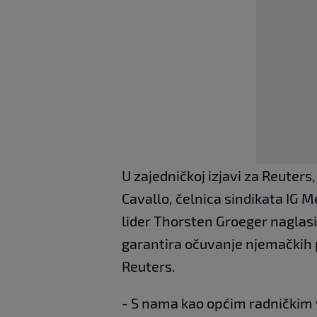
U zajedničkoj izjavi za Reuters
Cavallo, čelnica sindikata IG M
lider Thorsten Groeger naglasil
garantira očuvanje njemačkih p
Reuters.
- S nama kao općim radničkim v