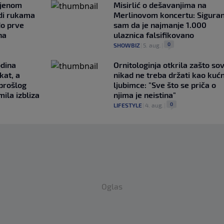
ljenom
Misirlić o dešavanjima na
udi rukama
Merlinovom koncertu: Sigura
do prve
sam da je najmanje 1.000
na
ulaznica falsifikovano
0
SHOWBIZ
|
5. aug.
|
odina
Ornitologinja otkrila zašto so
kat, a
nikad ne treba držati kao kuć
 prošlog
ljubimce: "Sve što se priča o
ila izbliza
njima je neistina"
0
LIFESTYLE
|
4. aug.
|
Oglas