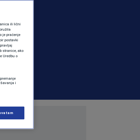
ica ili lični
pružila
 je praćenje
ir postavki
pravljaj
b stranice, ako
te Uredbu o
 Spremanje
ašavanja i
hvatam