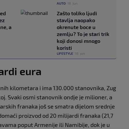
AUTO
|
18. jun.
red
Zašto toliko ljudi
ez
stavlja naopako
ne, a
okrenute boce u
zemlju? To je stari trik
koji donosi mnogo
koristi
LIFESTYLE
|
18. jun.
ardi eura
nih kilometara i ima 130.000 stanovnika, Zug
koj. Svaki osmi stanovnik ondje je milioner, a
carskih franaka još se smatra dijelom srednje
domaći proizvod od 20 milijardi franaka (21,7
žavama poput Armenije ili Namibije, dok je u