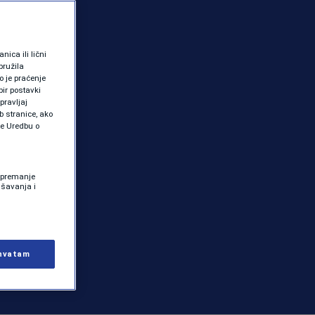
ica ili lični
pružila
 je praćenje
ir postavki
pravljaj
b stranice, ako
te Uredbu o
 Spremanje
ašavanja i
hvatam