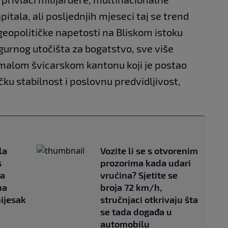
pitala, ali posljednjih mjeseci taj se trend
geopolitičke napetosti na Bliskom istoku
igurnog utočišta za bogatstvo, sve više
malom švicarskom kantonu koji je postao
čku stabilnost i poslovnu predvidljivost,
la
Vozite li se s otvorenim
s
prozorima kada udari
ka
vrućina? Sjetite se
na
broja 72 km/h,
pijesak
stručnjaci otkrivaju šta
se tada događa u
automobilu