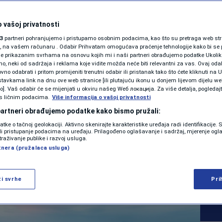
SHOWBIZ
a svaka 2,5
KOLUMNE
 vašoj privatnosti
3
partneri pohranjujemo i pristupamo osobnim podacima, kao što su pretraga web stran
sana je jedna
ori, na vašem računaru . Odabir Prihvatam omogućava praćenje tehnologije kako bi se 
je prikazanim svrhama na osnovu kojih mi i naši partneri obrađujemo podatke Ukoliko
 neki od sadržaja i reklama koje vidite možda neće biti relevantni za vas. Ovaj odab
aki 8 čovjek je
PODCAST
no odabrati i pritom promijeniti trenutni odabir ili pristanak tako što ćete kliknuti na U
tavkama link na dnu ove web stranice [ili plutajuću ikonu u donjem lijevom dijelu we
N1 SPECIJAL
vo]. Vaš odabir će se mijenjati u okviru našeg Wеб локација. Za više detalja, pogledaj
s ličnim podacima.
Više informacija o vašoj privatnosti
FENOMENI
 partneri obrađujemo podatke kako bismo pružali:
0
EKONOMIJA
komentara
datke o tačnoj geolokaciji. Aktivno skenirajte karakteristike uređaja radi identifikacije.
|
NEISTRAŽENO
ili pristupanje podacima na uređaju. Prilagođeno oglašavanje i sadržaj, mjerenje ogl
traživanje publike i razvoj usluga.
tnera (pružalaca usluga)
VIRALNO
Više
FOTO
ži svrhe
Pri
PROMO
VIDEO