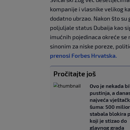
kompanije i vlasnike velikog ka
dodatno ubrzao. Nakon što su 
poljuljale status Dubaija kao s
imućnih pojedinaca okreće se 
sinonim za niske poreze, politi
prenosi Forbes Hrvatska.
Pročitajte još
Ovo je nekada bi
pustinja, a dana
najveća vještač
šuma: 500 milio
stabala blokira 
koji je stizao do
glavnog grada