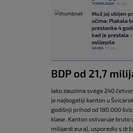
TEHNOLOGIJA
|
18. jun.
Muž joj ubijen p
očima: Plakala b
prestanka 4 godi
kad je prestala -
oslijepila
NAUKA
|
18. jun.
BDP od 21,7 milij
Iako zauzima svega 240 četvor
je najbogatiji kanton u Švicars
godišnji prihod od 180.000 švi
klase. Kanton ostvaruje bruto 
milijardi eura), usporediv s dr