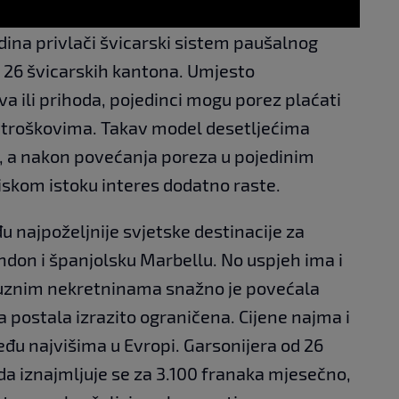
ina privlači švicarski sistem paušalnog
 26 švicarskih kantona. Umjesto
 ili prihoda, pojedinci mogu porez plaćati
 troškovima. Takav model desetljećima
e, a nakon povećanja poreza u pojedinim
iskom istoku interes dodatno raste.
 najpoželjnije svjetske destinacije za
ndon i španjolsku Marbellu. No uspjeh ima i
ksuznim nekretninama snažno je povećala
a postala izrazito ograničena. Cijene najma i
đu najvišima u Evropi. Garsonijera od 26
a iznajmljuje se za 3.100 franaka mjesečno,