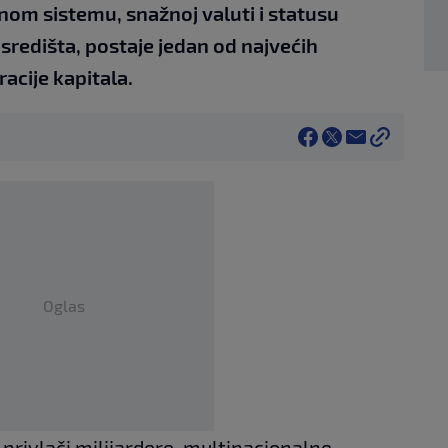
om sistemu, snažnoj valuti i statusu
 središta, postaje jedan od najvećih
racije kapitala.
Oglas
 privlači milijardere, multinacionalne