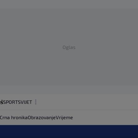
Oglas
SPORT
SVIJET
MAGAZIN
Crna hronika
Obrazovanje
Vrijeme
ZDRAVLJE