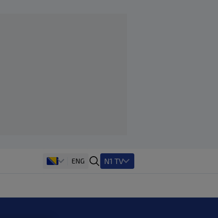
N1 TV
ENG