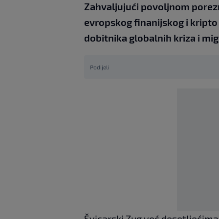
Zahvaljujući povoljnom porezn
evropskog finanijskog i kripto
dobitnika globalnih kriza i mig
Podijeli
Švicarski Zug već desetljećima