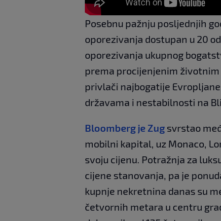
Posebnu pažnju posljednjih god
oporezivanja dostupan u 20 od
oporezivanja ukupnog bogatstva
prema procijenjenim životnim
privlači najbogatije Evropljan
državama i nestabilnosti na Bl
Bloomberg je Zug
svrstao među
mobilni kapital, uz Monaco, Lo
svoju cijenu. Potražnja za lu
cijene stanovanja, pa je ponud
kupnje nekretnina danas su me
četvornih metara u centru grad