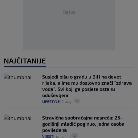
Oglas
NAJČITANIJE
Susjedi pišu o gradu u BiH na devet
rijeka, a ime mu doslovno znači "zdrava
voda": Svi koji ga posjete ostanu
oduševljeni
0
LIFESTYLE
|
7. aug.
|
Stravična saobraćajna nesreća: 23-
godišnji mladić poginuo, jedna osoba
povijeđena
0
VIJESTI
|
prije 4 h
|