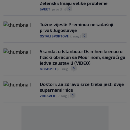
Zelenski: Imaju velike probleme
0
SVIJET
|
prije 8 h
|
Tužne vijesti: Preminuo nekadašnji
prvak Jugoslavije
0
OSTALI SPORTOVI
|
7. aug.
|
Skandal u Istanbulu: Osimhen krenuo u
fizički obračun sa Mourinom, saigrači ga
jedva zaustavili (VIDEO)
0
NOGOMET
|
8. aug.
|
Doktori: Za zdravo srce treba jesti dvije
supernamirnice
0
ZDRAVLJE
|
7. aug.
|