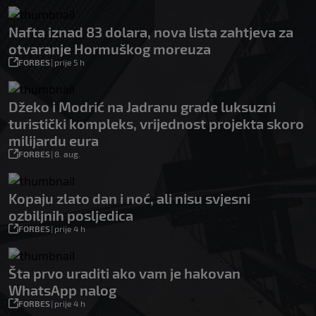
Nafta iznad 83 dolara, nova lista zahtjeva za
otvaranje Hormuškog moreuza
FORBES
|
prije 5 h
Džeko i Modrić na Jadranu grade luksuzni
turistički kompleks, vrijednost projekta skoro
milijardu eura
FORBES
|
8. aug.
Kopaju zlato dan i noć, ali nisu svjesni
ozbiljnih posljedica
FORBES
|
prije 4 h
Šta prvo uraditi ako vam je hakovan
WhatsApp nalog
FORBES
|
prije 4 h