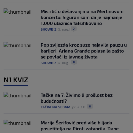
Misirlić o dešavanjima na Merlinovom
koncertu: Siguran sam da je najmanje
1.000 ulaznica falsifikovano
0
SHOWBIZ
|
5. aug.
|
Pop zvijezda kroz suze najavila pauzu u
karijeri: Ariana Grande pojasnila zašto
se povlači iz javnog života
0
SHOWBIZ
|
4. aug.
|
N1 KVIZ
Tačka na 7: Živimo li prošlost bez
budućnosti?
0
TAČKA NA SEDAM
|
prije 3 h
|
Marija Šerifović pred više hiljada
posjetitelja na Piroti zatvorila 'Dane