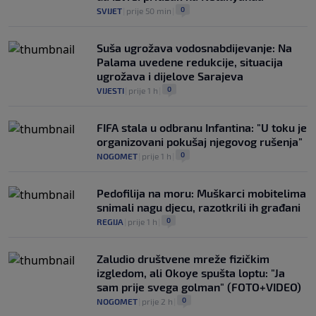
0
SVIJET
|
prije 50 min
|
Suša ugrožava vodosnabdijevanje: Na
Palama uvedene redukcije, situacija
ugrožava i dijelove Sarajeva
0
VIJESTI
|
prije 1 h
|
FIFA stala u odbranu Infantina: "U toku je
organizovani pokušaj njegovog rušenja"
0
NOGOMET
|
prije 1 h
|
Pedofilija na moru: Muškarci mobitelima
snimali nagu djecu, razotkrili ih građani
0
REGIJA
|
prije 1 h
|
Zaludio društvene mreže fizičkim
izgledom, ali Okoye spušta loptu: "Ja
sam prije svega golman" (FOTO+VIDEO)
0
NOGOMET
|
prije 2 h
|