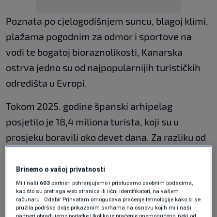
Poznata po cjelogodišnjem suncu, blagoj klimi,
plažama pogodnim za odmor i sportove na
vodi te bogatoj bioraznolikosti, Kanarska
ostrva jedno su od najpopularnijih turističkih
odredišta u Evropi.
Tokom 2025. godine španski arhipelag
posjetilo je 18,4 miliona turista, koji su u
prosjeku boravili oko devet dana. Za razliku od
drugih španskih destinacija, poput Barcelone i
šire regije Katalonije, Kanarska ostrva ne
Brinemo o vašoj privatnosti
naplaćuju turističku taksu. Međutim, uskoro će
Mi i naši
603
partneri pohranjujemo i pristupamo osobnim podacima,
kao što su pretraga web stranica ili lični identifikatori, na vašem
posjetioci imati mogućnost dobrovoljno
računaru . Odabir Prihvatam omogućava praćenje tehnologije kako bi se
pružila podrška dolje prikazanim svrhama na osnovu kojih mi i naši
uplaćivati sredstva za podršku projektima
partneri obrađujemo podatke Ukoliko je praćenje onemogućeno, neki od