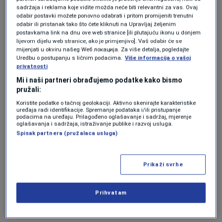
sadržaja i reklama koje vidite možda neće biti relevantni za vas. Ovaj
održivosti.
odabir postavki možete ponovno odabrati i pritom promijeniti trenutni
odabir ili pristanak tako što ćete kliknuti na Upravljaj željenim
postavkama link na dnu ove web stranice [ili plutajuću ikonu u donjem
Vlada Kanarskih ostrva, uz podršku Španskog
lijevom dijelu web stranice, ako je primjenjivo]. Vaš odabir će se
mijenjati u okviru našeg Wеб локација. Za više detalja, pogledajte
turističkog ureda u Ujedinjenom Kraljevstvu,
Uredbu o postupanju s ličnim podacima.
Više informacija o vašoj
privatnosti
pokrenula je inicijativu
Canary Islands Tourism
Mi i naši partneri obrađujemo podatke kako bismo
Regeneration and Nature Restoration Fund
pružali:
(RegNext)
, fond namijenjen finansiranju
Koristite podatke o tačnoj geolokaciji. Aktivno skenirajte karakteristike
uređaja radi identifikacije. Spremanje podataka i/ili pristupanje
ekoloških i društvenih projekata.
podacima na uređaju. Prilagođeno oglašavanje i sadržaj, mjerenje
oglašavanja i sadržaja, istraživanje publike i razvoj usluga.
Spisak partnera (pružalaca usluga)
Sistem će obuhvatiti ostrva Tenerife, Gran
Canariju, Lanzarote, Fuerteventuru, La Palmu,
Prikaži svrhe
La Gomeru i El Hierro.
Prihvatam
Cilj RegNexta je osigurati da prihodi od turizma
doprinesu očuvanju prirode, društvenom