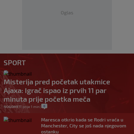
Oglas
SPORT
Misterija pred početak utakmice
Ajaxa: Igrač ispao iz prvih 11 par
minuta prije početka meča
0
NOGOMET
|
prije 1 min
|
Maresca otkrio kada se Rodri vraća u
Manchester, City se još nada njegovom
ostanku