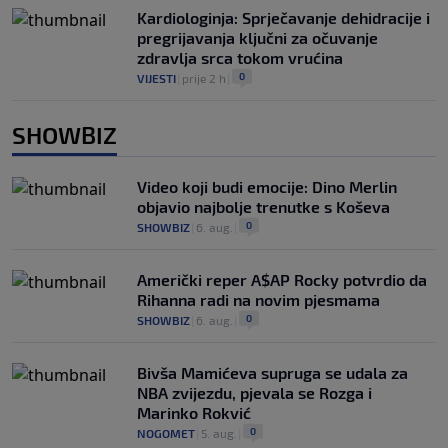
Kardiologinja: Sprječavanje dehidracije i
pregrijavanja ključni za očuvanje
zdravlja srca tokom vrućina
0
VIJESTI
|
prije 2 h
|
SHOWBIZ
Video koji budi emocije: Dino Merlin
objavio najbolje trenutke s Koševa
0
SHOWBIZ
|
6. aug.
|
Američki reper A$AP Rocky potvrdio da
Rihanna radi na novim pjesmama
0
SHOWBIZ
|
6. aug.
|
Bivša Mamićeva supruga se udala za
NBA zvijezdu, pjevala se Rozga i
Marinko Rokvić
0
NOGOMET
|
5. aug.
|