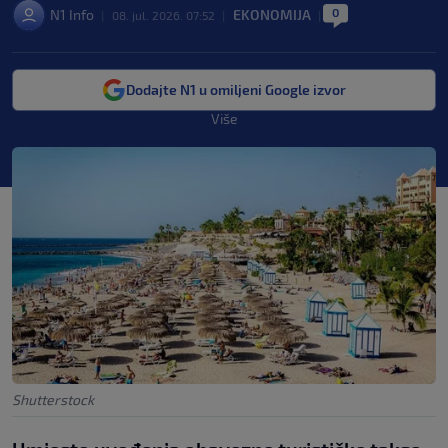
0
N1 Info
EKONOMIJA
|
08. jul. 2026. 07:52
|
|
Dodajte N1 u omiljeni Google izvor
Više
Shutterstock