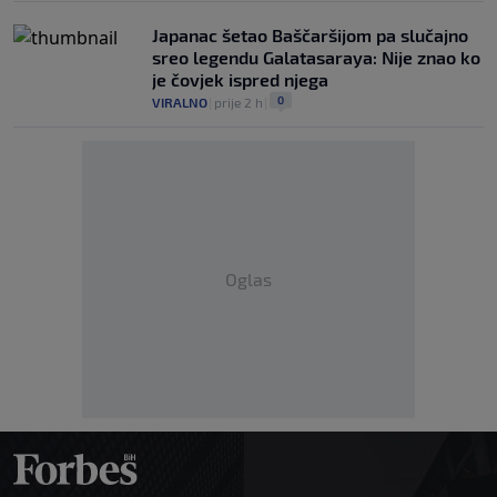
Japanac šetao Baščaršijom pa slučajno
sreo legendu Galatasaraya: Nije znao ko
je čovjek ispred njega
0
VIRALNO
|
prije 2 h
|
Oglas