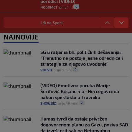
porodici (VIDEO)
0
NOGOMET
|
prije 1 h
|
Fudbal opasan po život: "Čišćenje" lopte
uzrokovalo saobraćajni udes (VIDEO)
Idi na Sport
0
NOGOMET
|
prije 1 h
|
NAJNOVIJE
Maldini otkrio šta se dešavalo iza kulisa
nakon slučaja Pirlo: "Povjerenje više ne
postoji"
5G u raljama bh. političkih dešavanja:
0
NOGOMET
|
prije 1 h
|
"Trenutno ne postoje jasne odrednice i
strategija za njegovo uvođenje"
0
VIJESTI
|
prije 0 min
|
(VIDEO) Emotivna poruka Marije
Šerifović Bosancima i Hercegovcima
nakon spektakla u Travniku
0
SHOWBIZ
|
prije 49 min
|
Hamas tvrdi da ostaje privržen
dogovorenom planu za Gazu, poziva SAD
da izvrši pritisak na Netanyahua