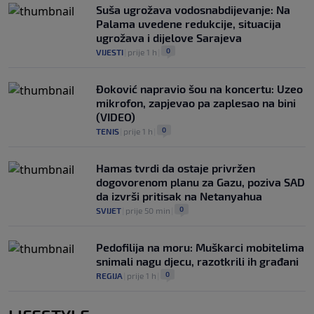
Suša ugrožava vodosnabdijevanje: Na
Palama uvedene redukcije, situacija
ugrožava i dijelove Sarajeva
0
VIJESTI
|
prije 1 h
|
Đoković napravio šou na koncertu: Uzeo
mikrofon, zapjevao pa zaplesao na bini
(VIDEO)
0
TENIS
|
prije 1 h
|
Hamas tvrdi da ostaje privržen
dogovorenom planu za Gazu, poziva SAD
da izvrši pritisak na Netanyahua
0
SVIJET
|
prije 50 min
|
Pedofilija na moru: Muškarci mobitelima
snimali nagu djecu, razotkrili ih građani
0
REGIJA
|
prije 1 h
|