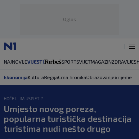
Oglas
NAJNOVIJE
VIJESTI
SPORT
SVIJET
MAGAZIN
ZDRAVLJE
S
Ekonomija
Kultura
Regija
Crna hronika
Obrazovanje
Vrijeme
HOĆE LI IM USPJETI?
Umjesto novog poreza,
popularna turistička destinacija
turistima nudi nešto drugo