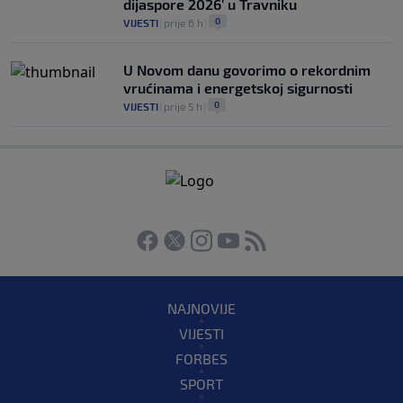
dijaspore 2026' u Travniku
0
VIJESTI
|
prije 6 h
|
U Novom danu govorimo o rekordnim
vrućinama i energetskoj sigurnosti
0
VIJESTI
|
prije 5 h
|
NAJNOVIJE
VIJESTI
FORBES
SPORT