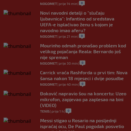
0
NOGOMET
|
prije 14 min
|
Novi navodni detalji o "slučaju
ljubavnica": Infantino od sredstava
UEFA-e isplaćivao ženu s kojom je
navodno imao aferu?
0
NOGOMET
|
prije 21 min
|
Mourinho odmah pronašao problem kod
velikog pojačanja Reala: Bernardo još
nije spreman
0
NOGOMET
|
prije 30 min
|
Carrick vraća Rashforda u prvi tim: Nova
šansa nakon 18 mjeseci i dvije posudbe
0
NOGOMET
|
prije 40 min
|
Đoković napravio šou na koncertu: Uzeo
mikrofon, zapjevao pa zaplesao na bini
(VIDEO)
0
TENIS
|
prije 1 h
|
Messi stigao u Rosario na posljednji
ispraćaj ocu, De Paul pogodak posvetio