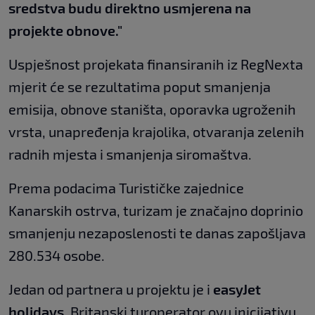
sredstva budu direktno usmjerena na
projekte obnove."
Uspješnost projekata finansiranih iz RegNexta
mjerit će se rezultatima poput smanjenja
emisija, obnove staništa, oporavka ugroženih
vrsta, unapređenja krajolika, otvaranja zelenih
radnih mjesta i smanjenja siromaštva.
Prema podacima Turističke zajednice
Kanarskih ostrva, turizam je značajno doprinio
smanjenju nezaposlenosti te danas zapošljava
280.534 osobe.
Jedan od partnera u projektu je i
easyJet
holidays
. Britanski turoperator ovu inicijativu