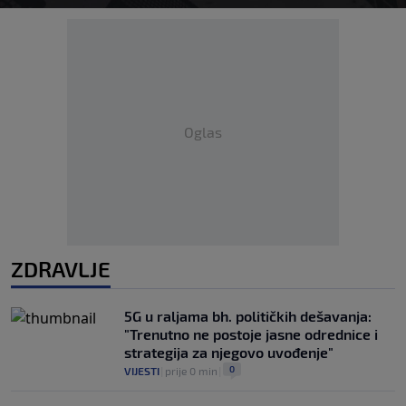
Oglas
ZDRAVLJE
5G u raljama bh. političkih dešavanja:
"Trenutno ne postoje jasne odrednice i
strategija za njegovo uvođenje"
0
VIJESTI
|
prije 0 min
|