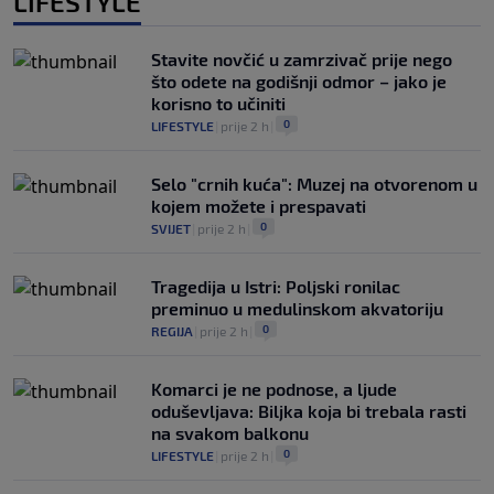
LIFESTYLE
Stavite novčić u zamrzivač prije nego
što odete na godišnji odmor – jako je
korisno to učiniti
0
LIFESTYLE
|
prije 2 h
|
Selo "crnih kuća": Muzej na otvorenom u
kojem možete i prespavati
0
SVIJET
|
prije 2 h
|
Tragedija u Istri: Poljski ronilac
preminuo u medulinskom akvatoriju
0
REGIJA
|
prije 2 h
|
Komarci je ne podnose, a ljude
oduševljava: Biljka koja bi trebala rasti
na svakom balkonu
0
LIFESTYLE
|
prije 2 h
|