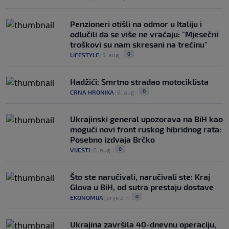
Penzioneri otišli na odmor u Italiju i
odlučili da se više ne vraćaju: "Mjesečni
troškovi su nam skresani na trećinu"
0
LIFESTYLE
|
5. aug.
|
Hadžići: Smrtno stradao motociklista
0
CRNA HRONIKA
|
8. aug.
|
Ukrajinski general upozorava na BiH kao
mogući novi front ruskog hibridnog rata:
Posebno izdvaja Brčko
0
VIJESTI
|
8. aug.
|
Što ste naručivali, naručivali ste: Kraj
Glova u BiH, od sutra prestaju dostave
0
EKONOMIJA
|
prije 2 h
|
Ukrajina završila 40-dnevnu operaciju,